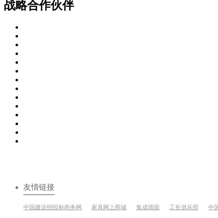
战略合作伙伴
友情链接
中国建设招投标商务网
家具网上商城
集成墙面
工长俱乐部
中