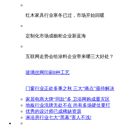
红木家具行业寒冬已过，市场开始回暖
定制化市场成橱柜企业新蓝海
互联网走势会给涂料企业带来哪三大好处？
玻璃丝网印刷8种工艺
门窗行业正处多事之秋 三大“痛点”亟待解决
家居电商大牌“同款”多 卫浴网购成重灾区
地板行业洗牌无处不在 尚有多场硬仗要打
优秀的设计师已成稀缺资源
淋浴房行业七大“黑幕”害人不浅!