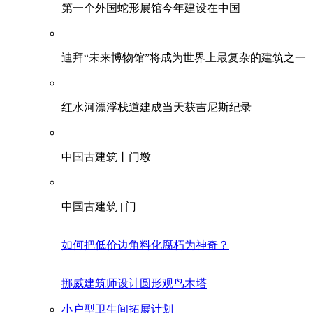
第一个外国蛇形展馆今年建设在中国
迪拜“未来博物馆”将成为世界上最复杂的建筑之一
红水河漂浮栈道建成当天获吉尼斯纪录
中国古建筑丨门墩
中国古建筑 | 门
如何把低价边角料化腐朽为神奇？
挪威建筑师设计圆形观鸟木塔
小户型卫生间拓展计划