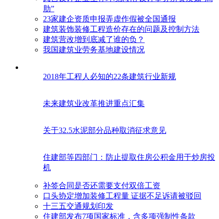
肋”
23家建企资质申报弄虚作假被全国通报
建筑装饰装修工程造价存在的问题及控制方法
建筑营改增到底减了谁的负？
我国建筑业劳务基地建设情况
2018年工程人必知的22条建筑行业新规
未来建筑业改革推进重点汇集
关于32.5水泥部分品种取消征求意见
住建部等四部门：防止提取住房公积金用于炒房投
机
补签合同是否还需要支付双倍工资
口头协定增加装修工程量 证据不足诉请被驳回
十三五交通规划印发
住建部发布7项国家标准，含多项强制性条款