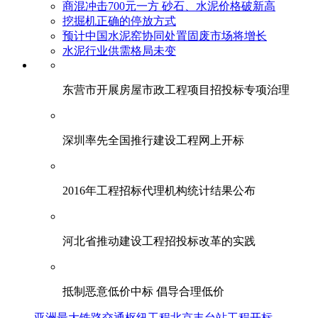
商混冲击700元一方 砂石、水泥价格破新高
挖掘机正确的停放方式
预计中国水泥窑协同处置固废市场将增长
水泥行业供需格局未变
东营市开展房屋市政工程项目招投标专项治理
深圳率先全国推行建设工程网上开标
2016年工程招标代理机构统计结果公布
河北省推动建设工程招投标改革的实践
抵制恶意低价中标 倡导合理低价
亚洲最大铁路交通枢纽工程北京丰台站工程开标