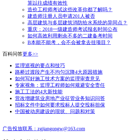
算以往成绩有效性
造价工程师考试这些改革你都了解吗？
建造师注册人员申请201人被否
高层建筑与多层建筑消防给水系统的异同点？
​重庆：2018一级建造师考试报名时间公布
如何高效利用剩余不多的二建备考时间
B本能不能考，会不会被拿去挂项目？
百科问答
更多>>
监理巡视的要点和技巧
路桥过渡段产生不均匀沉降4大原因措施
如何写好施工技术方案的监理审查意见
专家视角：监理工程师如何规避安全责任
施工工法的4大新技能
营改增建筑业房地产业征管业务知识问答
招标文件中如何要求投标人提交投标担保
中国被动房建设的现状、问题和对策
广告投放联系：zgjiangongw@163.com