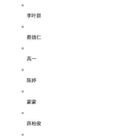
李叶群
蔡德仁
高一
陈婷
蒙蒙
薛柏俊