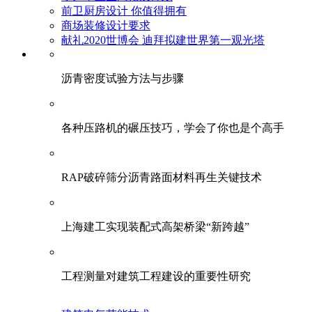
前卫厨房设计 你值得拥有
商场装修设计要求
献礼2020世博会 迪拜拟建世界第一观光塔
​沥青密度试验方法与步骤
各种压路机的碾压技巧，学会了你也是个高手
RAP破碎筛分沥青路面材料再生关键技术
上海建工实现装配式高架桥梁“新跨越”
工程测量对建筑工程建设的重要性研究