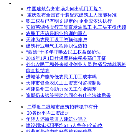
中国建筑劳务市场为何出现用工荒？
重庆发布全国首个装配式建筑工人技能标准
职工权益已有明文规定的 企业应依法执行
安徽芜湖将实行工资直发农民工 包工头不得代领
农民工应该是职业培训的重点
天津为农民工设工资预储账户
建筑行业电气工程师职位热招
“西漂”十多年呼唤农民工权益保护法
2019年1月1日社保费将由税务部门开征
外出农民工和外来就业创业人员 跨省异地就医将
能直接结算
进城落户能降低农民工用工成本吗
天津市健全农民工工资支付监控制度
福建泉州工会助力农民工创业圆梦
逾期仍未续签劳动合同会有什么法律后果
二季度二线城市建筑招聘稳中有升
20省份平均工资出炉
年轻人还愿意进入建筑业吗？
建设领域求职平均61.5人争夺1个岗位
就业形势稳中向好释放积极信号