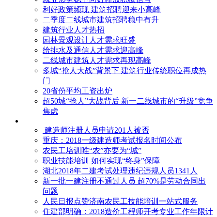
利好政策频现 建筑招聘迎来小高峰
二季度二线城市建筑招聘稳中有升
建筑行业人才热招
园林景观设计人才需求旺盛
给排水及通信人才需求迎高峰
二线城市建筑人才需求再现高峰
多城“抢人大战”背景下 建筑行业传统职位再成热
门
20省份平均工资出炉
超50城“抢人”大战背后 新一二线城市的“升级”竞争
焦虑
建造师注册人员申请201人被否
​重庆：2018一级建造师考试报名时间公布
农民工培训唯“农”亦要为“城”
职业技能培训 如何实现“终身”保障
湖北2018年二建考试处理违纪违规人员1341人
新一批一建注册不通过人员 超70%是劳动合同出
问题
人民日报点赞济南农民工技能培训一站式服务
住建部明确：2018造价工程师开考专业工作年限计