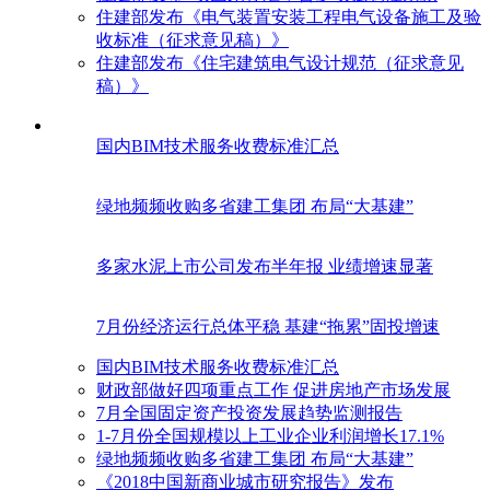
住建部发布《电气装置安装工程电气设备施工及验
收标准（征求意见稿）》
住建部发布《住宅建筑电气设计规范（征求意见
稿）》
国内BIM技术服务收费标准汇总
绿地频频收购多省建工集团 布局“大基建”
多家水泥上市公司发布半年报 业绩增速显著
7月份经济运行总体平稳 基建“拖累”固投增速
国内BIM技术服务收费标准汇总
财政部做好四项重点工作 促进房地产市场发展
7月全国固定资产投资发展趋势监测报告
1-7月份全国规模以上工业企业利润增长17.1%
绿地频频收购多省建工集团 布局“大基建”
《2018中国新商业城市研究报告》发布