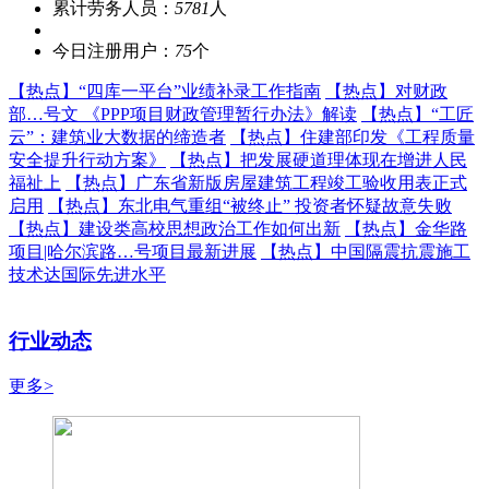
累计劳务人员：
5781
人
今日注册用户：
75
个
【热点】
“四库一平台”业绩补录工作指南
【热点】
对财政
部…号文 《PPP项目财政管理暂行办法》解读
【热点】
“工匠
云”：建筑业大数据的缔造者
【热点】
住建部印发《工程质量
安全提升行动方案》
【热点】
把发展硬道理体现在增进人民
福祉上
【热点】
广东省新版房屋建筑工程竣工验收用表正式
启用
【热点】
东北电气重组“被终止” 投资者怀疑故意失败
【热点】
建设类高校思想政治工作如何出新
【热点】
金华路
项目|哈尔滨路…号项目最新进展
【热点】
中国隔震抗震施工
技术达国际先进水平
行业动态
更多>