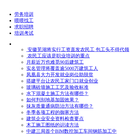
劳务培训
喂喂找工
求职招聘
培训考试
安徽芜湖将实行工资直发农民工 包工头不得代领
农民工应该是职业培训的重点
月薪近万也难觅90后建筑工
实名管理将覆盖逾5000万建筑工人
凤凰县大力开发就业岗位助脱贫
搭建平台让农民工家门口就业创业
玻璃砖墙施工工艺及验收标准
水下混凝土施工方法有哪些？
如何判别地基加固效果？
抹灰质量通病防治方法有哪些？
冬季各项工程的御寒​方法
建筑企业安全资料检查要点
木工施工图纸的识读方法
中建三局首个BIM数控加工车间钢筋加工中