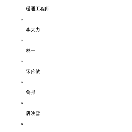
暖通工程师
李大力
林一
宋伶敏
鲁邦
唐映雪