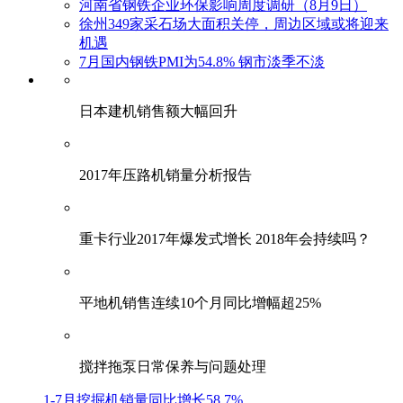
河南省钢铁企业环保影响周度调研（8月9日）
徐州349家采石场大面积关停，周边区域或将迎来
机遇
7月国内钢铁PMI为54.8% 钢市淡季不淡
日本建机销售额大幅回升
2017年压路机销量分析报告
重卡行业2017年爆发式增长 2018年会持续吗？
平地机销售连续10个月同比增幅超25%
搅拌拖泵日常保养与问题处理
1-7月挖掘机销量同比增长58.7%