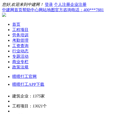
您好,欢迎来到中建网！
登录
个人注册
企业注册
中建网首页
帮助中心
网站地图
官方咨询电话：400***7881
首页
工程项目
劳务培训
考勤管理
工资查询
行业动态
专题活动
商业专栏
政策法规
喂喂打工官网
喂喂打工APP下载
建筑企业：
1375
家
工程项目：
13021
个