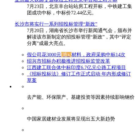
7月23日，北京丰台站站房工程开标，中铁建工集
团成功中标，中标价72.44亿元。
长沙市将实行一系列招投标管理“新政”
7月20日，湖南省长沙市举行新闻通气会，颁布并
解读该市新制定的招投标管理“新政”，其中“评定
分离”成最大亮点。
假公司花3000元
[造x]
材料，政府采购中标14次
绍兴市招标办积极推进招投标监管改革
江西建工联合体中标印度6.7亿元公路工程项目
《招标投标法》修订工作正式启动 年内形成修订
草案
去产能、环保限产、基建投资等因素持续影响钢价
中国家居建材业发展将呈现出五大新趋势