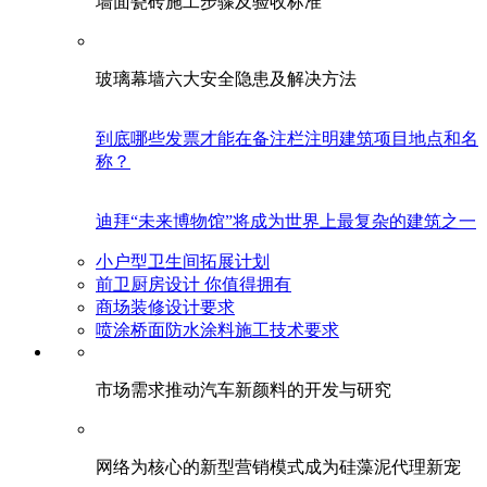
墙面瓷砖施工步骤及验收标准
玻璃幕墙六大安全隐患及解决方法
到底哪些发票才能在备注栏注明建筑项目地点和名
称？
迪拜“未来博物馆”将成为世界上最复杂的建筑之一
小户型卫生间拓展计划
前卫厨房设计 你值得拥有
商场装修设计要求
喷涂桥面防水涂料施工技术要求
市场需求推动汽车新颜料的开发与研究
网络为核心的新型营销模式成为硅藻泥代理新宠