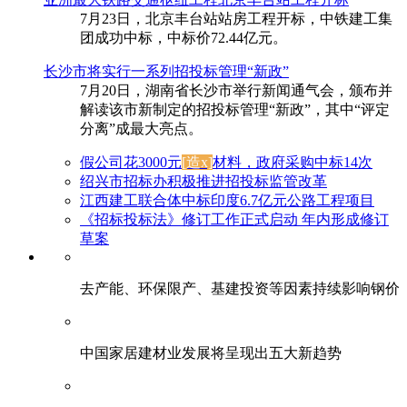
7月23日，北京丰台站站房工程开标，中铁建工集
团成功中标，中标价72.44亿元。
长沙市将实行一系列招投标管理“新政”
7月20日，湖南省长沙市举行新闻通气会，颁布并
解读该市新制定的招投标管理“新政”，其中“评定
分离”成最大亮点。
假公司花3000元
[造x]
材料，政府采购中标14次
绍兴市招标办积极推进招投标监管改革
江西建工联合体中标印度6.7亿元公路工程项目
《招标投标法》修订工作正式启动 年内形成修订
草案
去产能、环保限产、基建投资等因素持续影响钢价
中国家居建材业发展将呈现出五大新趋势