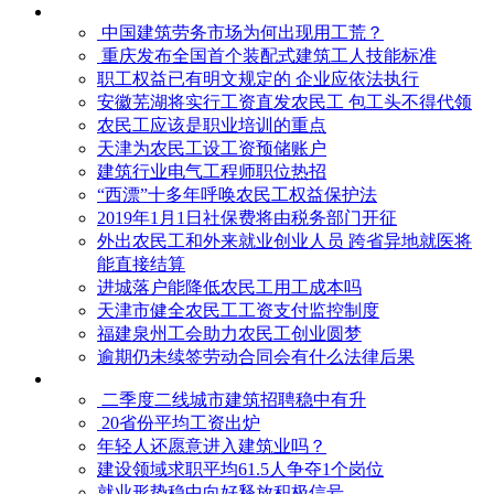
中国建筑劳务市场为何出现用工荒？
重庆发布全国首个装配式建筑工人技能标准
职工权益已有明文规定的 企业应依法执行
安徽芜湖将实行工资直发农民工 包工头不得代领
农民工应该是职业培训的重点
天津为农民工设工资预储账户
建筑行业电气工程师职位热招
“西漂”十多年呼唤农民工权益保护法
2019年1月1日社保费将由税务部门开征
外出农民工和外来就业创业人员 跨省异地就医将
能直接结算
进城落户能降低农民工用工成本吗
天津市健全农民工工资支付监控制度
福建泉州工会助力农民工创业圆梦
逾期仍未续签劳动合同会有什么法律后果
二季度二线城市建筑招聘稳中有升
20省份平均工资出炉
年轻人还愿意进入建筑业吗？
建设领域求职平均61.5人争夺1个岗位
就业形势稳中向好释放积极信号