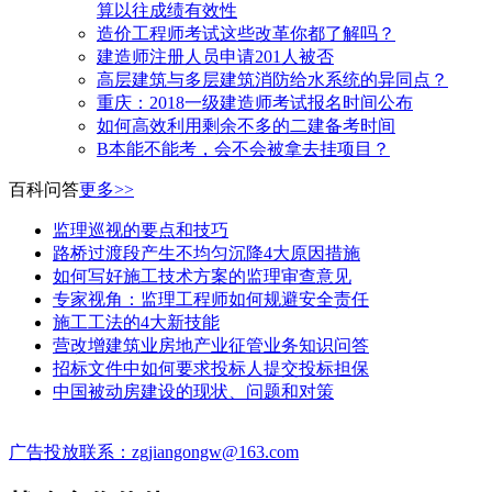
算以往成绩有效性
造价工程师考试这些改革你都了解吗？
建造师注册人员申请201人被否
高层建筑与多层建筑消防给水系统的异同点？
​重庆：2018一级建造师考试报名时间公布
如何高效利用剩余不多的二建备考时间
B本能不能考，会不会被拿去挂项目？
百科问答
更多>>
监理巡视的要点和技巧
路桥过渡段产生不均匀沉降4大原因措施
如何写好施工技术方案的监理审查意见
专家视角：监理工程师如何规避安全责任
施工工法的4大新技能
营改增建筑业房地产业征管业务知识问答
招标文件中如何要求投标人提交投标担保
中国被动房建设的现状、问题和对策
广告投放联系：zgjiangongw@163.com