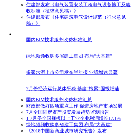
住建部发布《电气装置安装工程电气设备施工及验
收标准（征求意见稿）》
住建部发布《住宅建筑电气设计规范（征求意见
稿）》
国内BIM技术服务收费标准汇总
绿地频频收购多省建工集团 布局“大基建”
多家水泥上市公司发布半年报 业绩增速显著
7月份经济运行总体平稳 基建“拖累”固投增速
国内BIM技术服务收费标准汇总
财政部做好四项重点工作 促进房地产市场发展
7月全国固定资产投资发展趋势监测报告
1-7月份全国规模以上工业企业利润增长17.1%
绿地频频收购多省建工集团 布局“大基建”
《2018中国新商业城市研究报告》发布