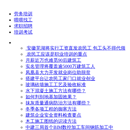
劳务培训
喂喂找工
求职招聘
培训考试
安徽芜湖将实行工资直发农民工 包工头不得代领
农民工应该是职业培训的重点
月薪近万也难觅90后建筑工
实名管理将覆盖逾5000万建筑工人
凤凰县大力开发就业岗位助脱贫
搭建平台让农民工家门口就业创业
玻璃砖墙施工工艺及验收标准
水下混凝土施工方法有哪些？
如何判别地基加固效果？
抹灰质量通病防治方法有哪些？
冬季各项工程的御寒​方法
建筑企业安全资料检查要点
木工施工图纸的识读方法
中建三局首个BIM数控加工车间钢筋加工中