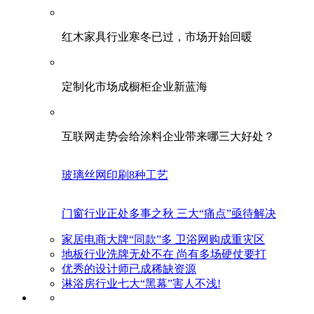
红木家具行业寒冬已过，市场开始回暖
定制化市场成橱柜企业新蓝海
互联网走势会给涂料企业带来哪三大好处？
玻璃丝网印刷8种工艺
门窗行业正处多事之秋 三大“痛点”亟待解决
家居电商大牌“同款”多 卫浴网购成重灾区
地板行业洗牌无处不在 尚有多场硬仗要打
优秀的设计师已成稀缺资源
淋浴房行业七大“黑幕”害人不浅!