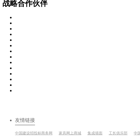
战略合作伙伴
友情链接
中国建设招投标商务网
家具网上商城
集成墙面
工长俱乐部
中