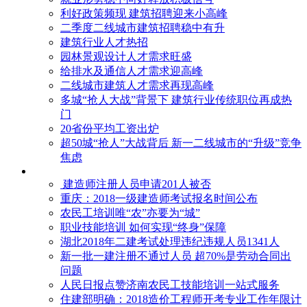
利好政策频现 建筑招聘迎来小高峰
二季度二线城市建筑招聘稳中有升
建筑行业人才热招
园林景观设计人才需求旺盛
给排水及通信人才需求迎高峰
二线城市建筑人才需求再现高峰
多城“抢人大战”背景下 建筑行业传统职位再成热
门
20省份平均工资出炉
超50城“抢人”大战背后 新一二线城市的“升级”竞争
焦虑
建造师注册人员申请201人被否
​重庆：2018一级建造师考试报名时间公布
农民工培训唯“农”亦要为“城”
职业技能培训 如何实现“终身”保障
湖北2018年二建考试处理违纪违规人员1341人
新一批一建注册不通过人员 超70%是劳动合同出
问题
人民日报点赞济南农民工技能培训一站式服务
住建部明确：2018造价工程师开考专业工作年限计