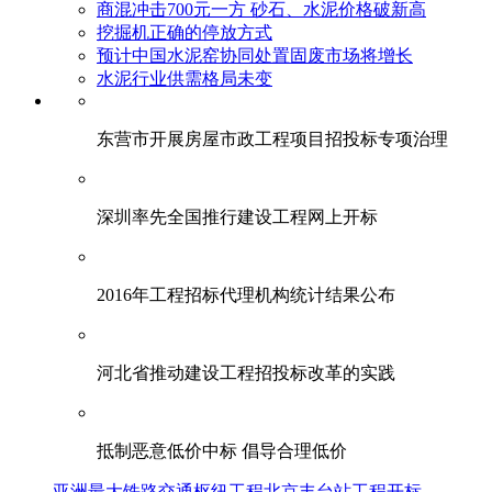
商混冲击700元一方 砂石、水泥价格破新高
挖掘机正确的停放方式
预计中国水泥窑协同处置固废市场将增长
水泥行业供需格局未变
东营市开展房屋市政工程项目招投标专项治理
深圳率先全国推行建设工程网上开标
2016年工程招标代理机构统计结果公布
河北省推动建设工程招投标改革的实践
抵制恶意低价中标 倡导合理低价
亚洲最大铁路交通枢纽工程北京丰台站工程开标