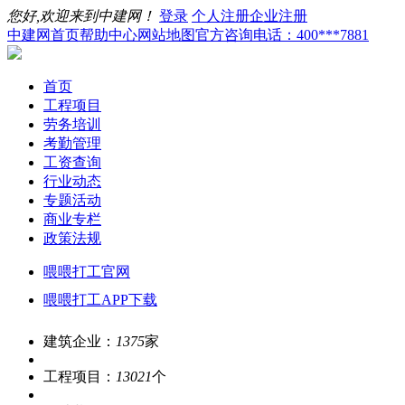
您好,欢迎来到中建网！
登录
个人注册
企业注册
中建网首页
帮助中心
网站地图
官方咨询电话：400***7881
首页
工程项目
劳务培训
考勤管理
工资查询
行业动态
专题活动
商业专栏
政策法规
喂喂打工官网
喂喂打工APP下载
建筑企业：
1375
家
工程项目：
13021
个