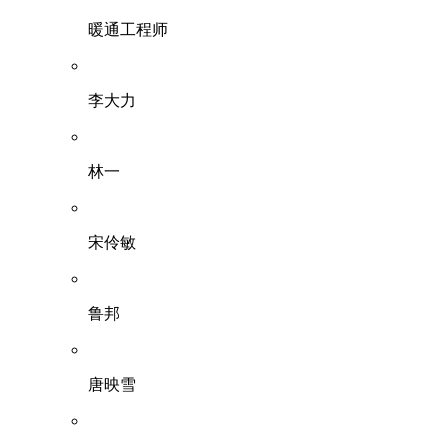
暖通工程师
李大力
林一
宋伶敏
鲁邦
唐映雪