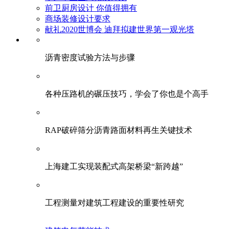
前卫厨房设计 你值得拥有
商场装修设计要求
献礼2020世博会 迪拜拟建世界第一观光塔
​沥青密度试验方法与步骤
各种压路机的碾压技巧，学会了你也是个高手
RAP破碎筛分沥青路面材料再生关键技术
上海建工实现装配式高架桥梁“新跨越”
工程测量对建筑工程建设的重要性研究