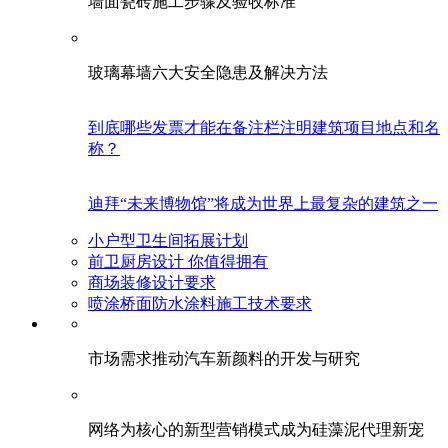
墙面瓷砖施工步骤及验收标准
玻璃幕墙六大安全隐患及解决方法
到底哪些发票才能在备注栏注明建筑项目地点和名
称？
迪拜“未来博物馆”将成为世界上最复杂的建筑之一
小户型卫生间拓展计划
前卫厨房设计 你值得拥有
商场装修设计要求
喷涂桥面防水涂料施工技术要求
市场需求推动汽车新颜料的开发与研究
网络为核心的新型营销模式成为硅藻泥代理新宠