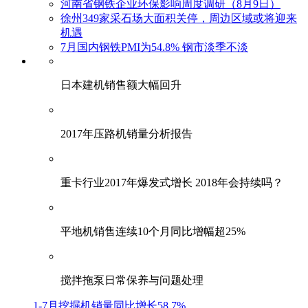
河南省钢铁企业环保影响周度调研（8月9日）
徐州349家采石场大面积关停，周边区域或将迎来
机遇
7月国内钢铁PMI为54.8% 钢市淡季不淡
日本建机销售额大幅回升
2017年压路机销量分析报告
重卡行业2017年爆发式增长 2018年会持续吗？
平地机销售连续10个月同比增幅超25%
搅拌拖泵日常保养与问题处理
1-7月挖掘机销量同比增长58.7%