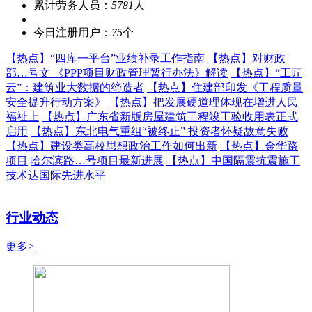
累计劳务人员：
5781
人
今日注册用户：
75
个
【热点】
“四库一平台”业绩补录工作指南
【热点】
对财政
部…号文 《PPP项目财政管理暂行办法》解读
【热点】
“工匠
云”：建筑业大数据的缔造者
【热点】
住建部印发《工程质量
安全提升行动方案》
【热点】
把发展硬道理体现在增进人民
福祉上
【热点】
广东省新版房屋建筑工程竣工验收用表正式
启用
【热点】
东北电气重组“被终止” 投资者怀疑故意失败
【热点】
建设类高校思想政治工作如何出新
【热点】
金华路
项目|哈尔滨路…号项目最新进展
【热点】
中国隔震抗震施工
技术达国际先进水平
行业动态
更多>