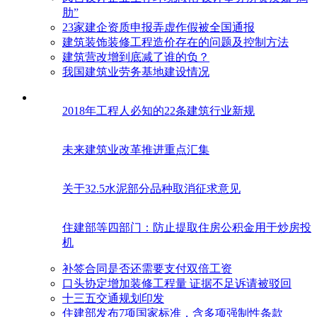
肋”
23家建企资质申报弄虚作假被全国通报
建筑装饰装修工程造价存在的问题及控制方法
建筑营改增到底减了谁的负？
我国建筑业劳务基地建设情况
2018年工程人必知的22条建筑行业新规
未来建筑业改革推进重点汇集
关于32.5水泥部分品种取消征求意见
住建部等四部门：防止提取住房公积金用于炒房投
机
补签合同是否还需要支付双倍工资
口头协定增加装修工程量 证据不足诉请被驳回
十三五交通规划印发
住建部发布7项国家标准，含多项强制性条款