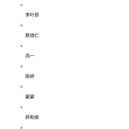
李叶群
蔡德仁
高一
陈婷
蒙蒙
薛柏俊