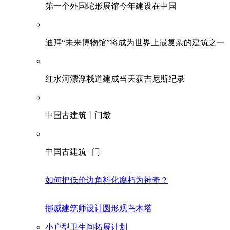
第一个外国蛇形展馆今年建设在中国
迪拜“未来博物馆”将成为世界上最复杂的建筑之一
红水河漂浮栈道建成当天获吉尼斯纪录
中国古建筑丨门墩
中国古建筑 | 门
如何把低价边角料化腐朽为神奇？
挪威建筑师设计圆形观鸟木塔
小户型卫生间拓展计划