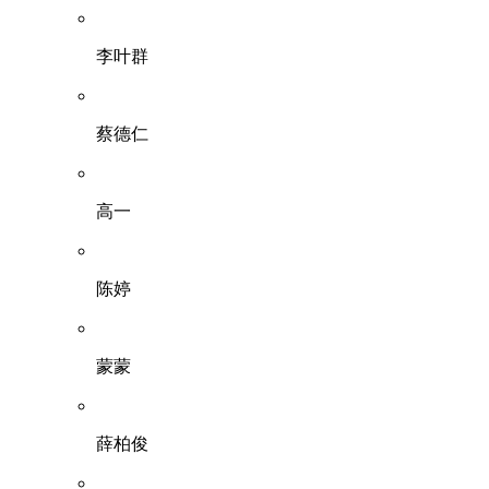
李叶群
蔡德仁
高一
陈婷
蒙蒙
薛柏俊