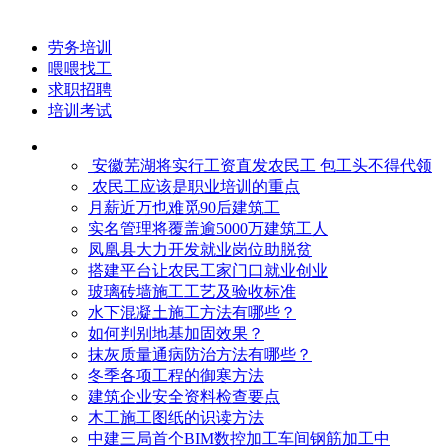
劳务培训
喂喂找工
求职招聘
培训考试
安徽芜湖将实行工资直发农民工 包工头不得代领
农民工应该是职业培训的重点
月薪近万也难觅90后建筑工
实名管理将覆盖逾5000万建筑工人
凤凰县大力开发就业岗位助脱贫
搭建平台让农民工家门口就业创业
玻璃砖墙施工工艺及验收标准
水下混凝土施工方法有哪些？
如何判别地基加固效果？
抹灰质量通病防治方法有哪些？
冬季各项工程的御寒​方法
建筑企业安全资料检查要点
木工施工图纸的识读方法
中建三局首个BIM数控加工车间钢筋加工中