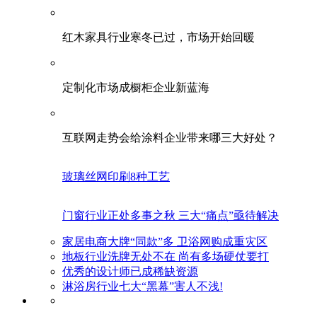
红木家具行业寒冬已过，市场开始回暖
定制化市场成橱柜企业新蓝海
互联网走势会给涂料企业带来哪三大好处？
玻璃丝网印刷8种工艺
门窗行业正处多事之秋 三大“痛点”亟待解决
家居电商大牌“同款”多 卫浴网购成重灾区
地板行业洗牌无处不在 尚有多场硬仗要打
优秀的设计师已成稀缺资源
淋浴房行业七大“黑幕”害人不浅!