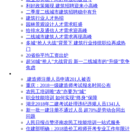
利好政策频现 建筑招聘迎来小高峰
二季度二线城市建筑招聘稳中有升
建筑行业人才热招
园林景观设计人才需求旺盛
给排水及通信人才需求迎高峰
二线城市建筑人才需求再现高峰
多城“抢人大战”背景下 建筑行业传统职位再成热
门
20省份平均工资出炉
超50城“抢人”大战背后 新一二线城市的“升级”竞争
焦虑
建造师注册人员申请201人被否
​重庆：2018一级建造师考试报名时间公布
农民工培训唯“农”亦要为“城”
职业技能培训 如何实现“终身”保障
湖北2018年二建考试处理违纪违规人员1341人
新一批一建注册不通过人员 超70%是劳动合同出
问题
人民日报点赞济南农民工技能培训一站式服务
住建部明确：2018造价工程师开考专业工作年限计