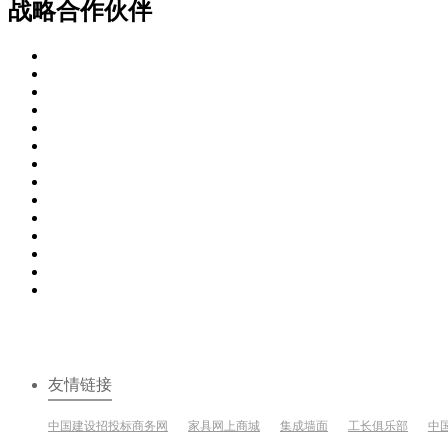
战略合作伙伴
友情链接
中国建设招投标商务网
家具网上商城
集成墙面
工长俱乐部
中