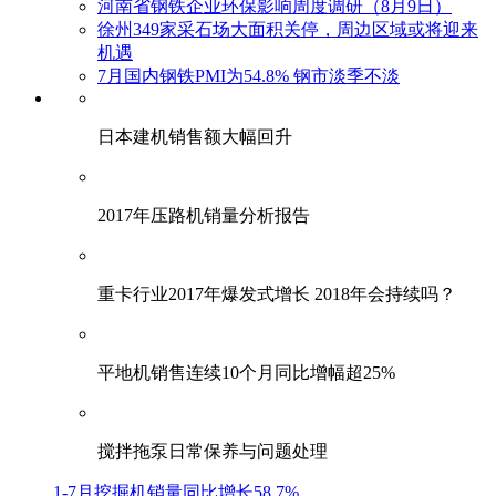
河南省钢铁企业环保影响周度调研（8月9日）
徐州349家采石场大面积关停，周边区域或将迎来
机遇
7月国内钢铁PMI为54.8% 钢市淡季不淡
日本建机销售额大幅回升
2017年压路机销量分析报告
重卡行业2017年爆发式增长 2018年会持续吗？
平地机销售连续10个月同比增幅超25%
搅拌拖泵日常保养与问题处理
1-7月挖掘机销量同比增长58.7%