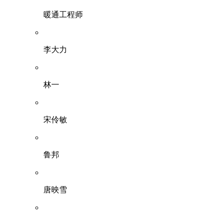
暖通工程师
李大力
林一
宋伶敏
鲁邦
唐映雪