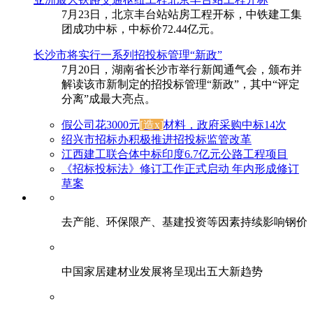
7月23日，北京丰台站站房工程开标，中铁建工集
团成功中标，中标价72.44亿元。
长沙市将实行一系列招投标管理“新政”
7月20日，湖南省长沙市举行新闻通气会，颁布并
解读该市新制定的招投标管理“新政”，其中“评定
分离”成最大亮点。
假公司花3000元
[造x]
材料，政府采购中标14次
绍兴市招标办积极推进招投标监管改革
江西建工联合体中标印度6.7亿元公路工程项目
《招标投标法》修订工作正式启动 年内形成修订
草案
去产能、环保限产、基建投资等因素持续影响钢价
中国家居建材业发展将呈现出五大新趋势