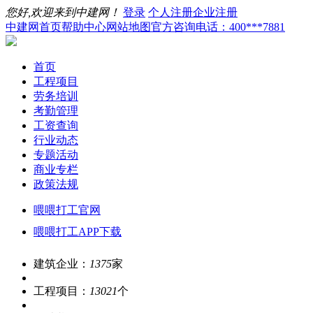
您好,欢迎来到中建网！
登录
个人注册
企业注册
中建网首页
帮助中心
网站地图
官方咨询电话：400***7881
首页
工程项目
劳务培训
考勤管理
工资查询
行业动态
专题活动
商业专栏
政策法规
喂喂打工官网
喂喂打工APP下载
建筑企业：
1375
家
工程项目：
13021
个