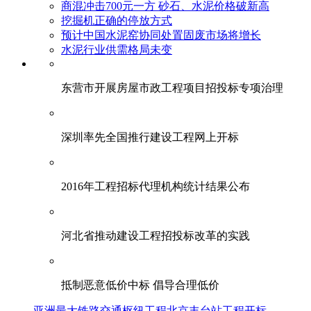
商混冲击700元一方 砂石、水泥价格破新高
挖掘机正确的停放方式
预计中国水泥窑协同处置固废市场将增长
水泥行业供需格局未变
东营市开展房屋市政工程项目招投标专项治理
深圳率先全国推行建设工程网上开标
2016年工程招标代理机构统计结果公布
河北省推动建设工程招投标改革的实践
抵制恶意低价中标 倡导合理低价
亚洲最大铁路交通枢纽工程北京丰台站工程开标