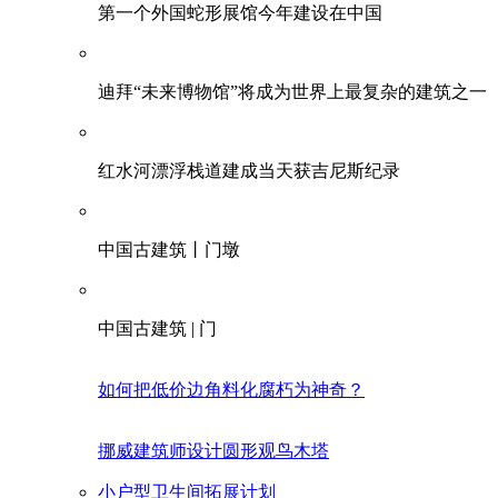
第一个外国蛇形展馆今年建设在中国
迪拜“未来博物馆”将成为世界上最复杂的建筑之一
红水河漂浮栈道建成当天获吉尼斯纪录
中国古建筑丨门墩
中国古建筑 | 门
如何把低价边角料化腐朽为神奇？
挪威建筑师设计圆形观鸟木塔
小户型卫生间拓展计划