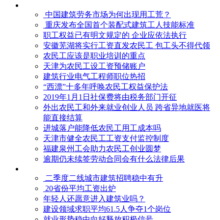
中国建筑劳务市场为何出现用工荒？
重庆发布全国首个装配式建筑工人技能标准
职工权益已有明文规定的 企业应依法执行
安徽芜湖将实行工资直发农民工 包工头不得代领
农民工应该是职业培训的重点
天津为农民工设工资预储账户
建筑行业电气工程师职位热招
“西漂”十多年呼唤农民工权益保护法
2019年1月1日社保费将由税务部门开征
外出农民工和外来就业创业人员 跨省异地就医将
能直接结算
进城落户能降低农民工用工成本吗
天津市健全农民工工资支付监控制度
福建泉州工会助力农民工创业圆梦
逾期仍未续签劳动合同会有什么法律后果
二季度二线城市建筑招聘稳中有升
20省份平均工资出炉
年轻人还愿意进入建筑业吗？
建设领域求职平均61.5人争夺1个岗位
就业形势稳中向好释放积极信号