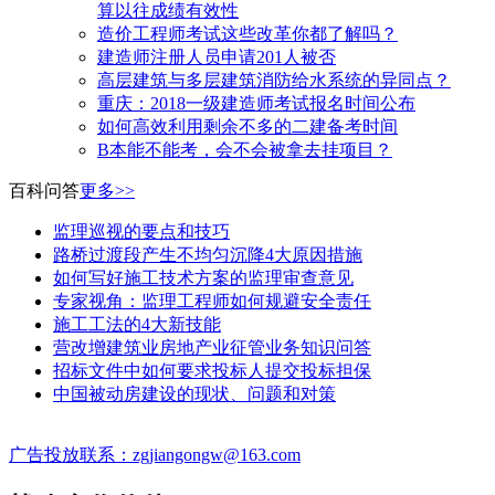
算以往成绩有效性
造价工程师考试这些改革你都了解吗？
建造师注册人员申请201人被否
高层建筑与多层建筑消防给水系统的异同点？
​重庆：2018一级建造师考试报名时间公布
如何高效利用剩余不多的二建备考时间
B本能不能考，会不会被拿去挂项目？
百科问答
更多>>
监理巡视的要点和技巧
路桥过渡段产生不均匀沉降4大原因措施
如何写好施工技术方案的监理审查意见
专家视角：监理工程师如何规避安全责任
施工工法的4大新技能
营改增建筑业房地产业征管业务知识问答
招标文件中如何要求投标人提交投标担保
中国被动房建设的现状、问题和对策
广告投放联系：zgjiangongw@163.com