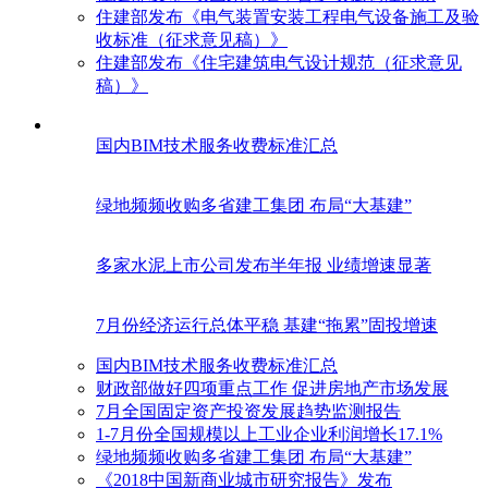
住建部发布《电气装置安装工程电气设备施工及验
收标准（征求意见稿）》
住建部发布《住宅建筑电气设计规范（征求意见
稿）》
国内BIM技术服务收费标准汇总
绿地频频收购多省建工集团 布局“大基建”
多家水泥上市公司发布半年报 业绩增速显著
7月份经济运行总体平稳 基建“拖累”固投增速
国内BIM技术服务收费标准汇总
财政部做好四项重点工作 促进房地产市场发展
7月全国固定资产投资发展趋势监测报告
1-7月份全国规模以上工业企业利润增长17.1%
绿地频频收购多省建工集团 布局“大基建”
《2018中国新商业城市研究报告》发布