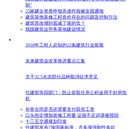
肋”
23家建企资质申报弄虚作假被全国通报
建筑装饰装修工程造价存在的问题及控制方法
建筑营改增到底减了谁的负？
我国建筑业劳务基地建设情况
2018年工程人必知的22条建筑行业新规
未来建筑业改革推进重点汇集
关于32.5水泥部分品种取消征求意见
住建部等四部门：防止提取住房公积金用于炒房投
机
补签合同是否还需要支付双倍工资
口头协定增加装修工程量 证据不足诉请被驳回
十三五交通规划印发
住建部发布7项国家标准，含多项强制性条款