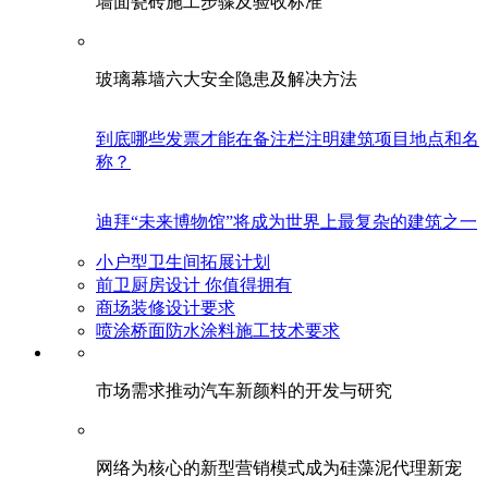
墙面瓷砖施工步骤及验收标准
玻璃幕墙六大安全隐患及解决方法
到底哪些发票才能在备注栏注明建筑项目地点和名
称？
迪拜“未来博物馆”将成为世界上最复杂的建筑之一
小户型卫生间拓展计划
前卫厨房设计 你值得拥有
商场装修设计要求
喷涂桥面防水涂料施工技术要求
市场需求推动汽车新颜料的开发与研究
网络为核心的新型营销模式成为硅藻泥代理新宠