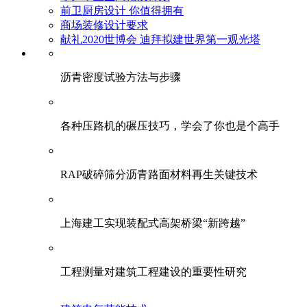
前卫厨房设计 你值得拥有
商场装修设计要求
献礼2020世博会 迪拜拟建世界第一观光塔
​沥青密度试验方法与步骤
各种压路机的碾压技巧，学会了你也是个高手
RAP破碎筛分沥青路面材料再生关键技术
上海建工实现装配式高架桥梁“新跨越”
工程测量对建筑工程建设的重要性研究