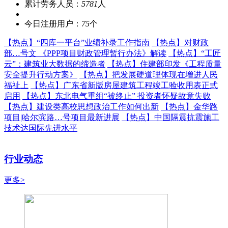
累计劳务人员：
5781
人
今日注册用户：
75
个
【热点】
“四库一平台”业绩补录工作指南
【热点】
对财政
部…号文 《PPP项目财政管理暂行办法》解读
【热点】
“工匠
云”：建筑业大数据的缔造者
【热点】
住建部印发《工程质量
安全提升行动方案》
【热点】
把发展硬道理体现在增进人民
福祉上
【热点】
广东省新版房屋建筑工程竣工验收用表正式
启用
【热点】
东北电气重组“被终止” 投资者怀疑故意失败
【热点】
建设类高校思想政治工作如何出新
【热点】
金华路
项目|哈尔滨路…号项目最新进展
【热点】
中国隔震抗震施工
技术达国际先进水平
行业动态
更多>