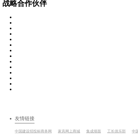
战略合作伙伴
友情链接
中国建设招投标商务网
家具网上商城
集成墙面
工长俱乐部
中