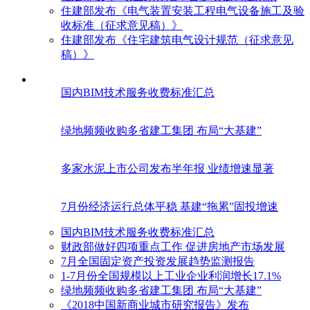
住建部发布《电气装置安装工程电气设备施工及验
收标准（征求意见稿）》
住建部发布《住宅建筑电气设计规范（征求意见
稿）》
国内BIM技术服务收费标准汇总
绿地频频收购多省建工集团 布局“大基建”
多家水泥上市公司发布半年报 业绩增速显著
7月份经济运行总体平稳 基建“拖累”固投增速
国内BIM技术服务收费标准汇总
财政部做好四项重点工作 促进房地产市场发展
7月全国固定资产投资发展趋势监测报告
1-7月份全国规模以上工业企业利润增长17.1%
绿地频频收购多省建工集团 布局“大基建”
《2018中国新商业城市研究报告》发布