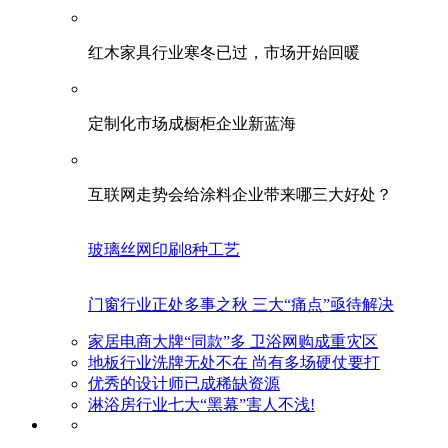
红木家具行业寒冬已过，市场开始回暖
定制化市场成橱柜企业新蓝海
互联网走势会给涂料企业带来哪三大好处？
玻璃丝网印刷8种工艺
门窗行业正处多事之秋 三大“痛点”亟待解决
家居电商大牌“同款”多 卫浴网购成重灾区
地板行业洗牌无处不在 尚有多场硬仗要打
优秀的设计师已成稀缺资源
淋浴房行业七大“黑幕”害人不浅!