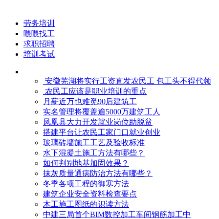
劳务培训
喂喂找工
求职招聘
培训考试
安徽芜湖将实行工资直发农民工 包工头不得代领
农民工应该是职业培训的重点
月薪近万也难觅90后建筑工
实名管理将覆盖逾5000万建筑工人
凤凰县大力开发就业岗位助脱贫
搭建平台让农民工家门口就业创业
玻璃砖墙施工工艺及验收标准
水下混凝土施工方法有哪些？
如何判别地基加固效果？
抹灰质量通病防治方法有哪些？
冬季各项工程的御寒​方法
建筑企业安全资料检查要点
木工施工图纸的识读方法
中建三局首个BIM数控加工车间钢筋加工中