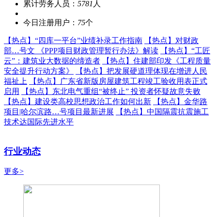
累计劳务人员：
5781
人
今日注册用户：
75
个
【热点】
“四库一平台”业绩补录工作指南
【热点】
对财政
部…号文 《PPP项目财政管理暂行办法》解读
【热点】
“工匠
云”：建筑业大数据的缔造者
【热点】
住建部印发《工程质量
安全提升行动方案》
【热点】
把发展硬道理体现在增进人民
福祉上
【热点】
广东省新版房屋建筑工程竣工验收用表正式
启用
【热点】
东北电气重组“被终止” 投资者怀疑故意失败
【热点】
建设类高校思想政治工作如何出新
【热点】
金华路
项目|哈尔滨路…号项目最新进展
【热点】
中国隔震抗震施工
技术达国际先进水平
行业动态
更多>