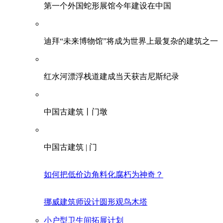
第一个外国蛇形展馆今年建设在中国
迪拜“未来博物馆”将成为世界上最复杂的建筑之一
红水河漂浮栈道建成当天获吉尼斯纪录
中国古建筑丨门墩
中国古建筑 | 门
如何把低价边角料化腐朽为神奇？
挪威建筑师设计圆形观鸟木塔
小户型卫生间拓展计划