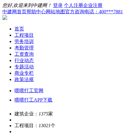
您好,欢迎来到中建网！
登录
个人注册
企业注册
中建网首页
帮助中心
网站地图
官方咨询电话：400***7881
首页
工程项目
劳务培训
考勤管理
工资查询
行业动态
专题活动
商业专栏
政策法规
喂喂打工官网
喂喂打工APP下载
建筑企业：
1375
家
工程项目：
13021
个