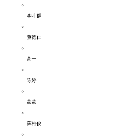
李叶群
蔡德仁
高一
陈婷
蒙蒙
薛柏俊