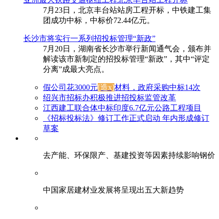
7月23日，北京丰台站站房工程开标，中铁建工集
团成功中标，中标价72.44亿元。
长沙市将实行一系列招投标管理“新政”
7月20日，湖南省长沙市举行新闻通气会，颁布并
解读该市新制定的招投标管理“新政”，其中“评定
分离”成最大亮点。
假公司花3000元
[造x]
材料，政府采购中标14次
绍兴市招标办积极推进招投标监管改革
江西建工联合体中标印度6.7亿元公路工程项目
《招标投标法》修订工作正式启动 年内形成修订
草案
去产能、环保限产、基建投资等因素持续影响钢价
中国家居建材业发展将呈现出五大新趋势