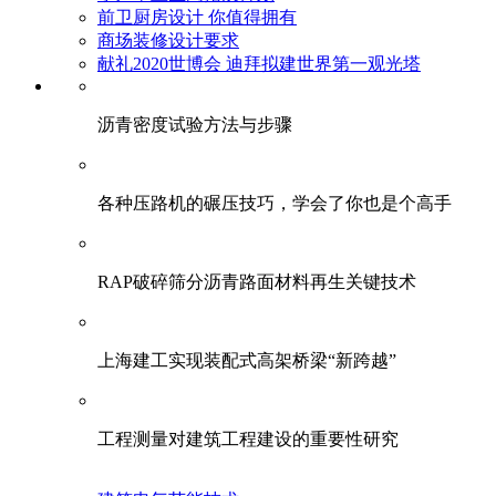
前卫厨房设计 你值得拥有
商场装修设计要求
献礼2020世博会 迪拜拟建世界第一观光塔
​沥青密度试验方法与步骤
各种压路机的碾压技巧，学会了你也是个高手
RAP破碎筛分沥青路面材料再生关键技术
上海建工实现装配式高架桥梁“新跨越”
工程测量对建筑工程建设的重要性研究