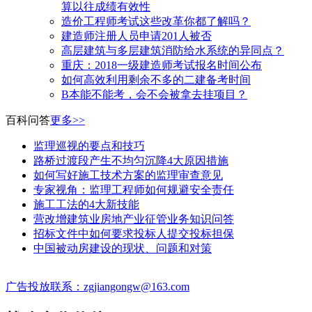
算以往成绩有效性
造价工程师考试这些改革你都了解吗？
建造师注册人员申请201人被否
高层建筑与多层建筑消防给水系统的异同点？
​重庆：2018一级建造师考试报名时间公布
如何高效利用剩余不多的二建备考时间
B本能不能考，会不会被拿去挂项目？
百科问答
更多>>
监理巡视的要点和技巧
路桥过渡段产生不均匀沉降4大原因措施
如何写好施工技术方案的监理审查意见
专家视角：监理工程师如何规避安全责任
施工工法的4大新技能
营改增建筑业房地产业征管业务知识问答
招标文件中如何要求投标人提交投标担保
中国被动房建设的现状、问题和对策
广告投放联系：zgjiangongw@163.com