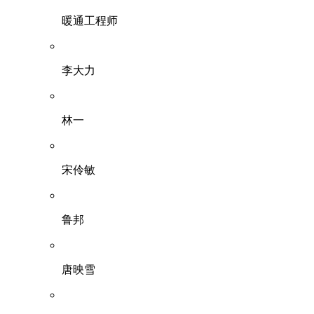
暖通工程师
李大力
林一
宋伶敏
鲁邦
唐映雪