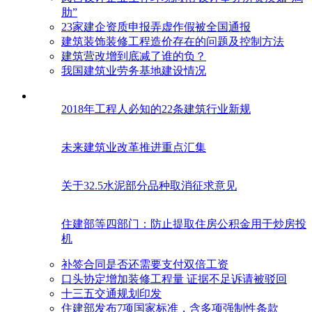
肋”
23家建企资质申报弄虚作假被全国通报
建筑装饰装修工程造价存在的问题及控制方法
建筑营改增到底减了谁的负？
我国建筑业劳务基地建设情况
2018年工程人必知的22条建筑行业新规
未来建筑业改革推进重点汇集
关于32.5水泥部分品种取消征求意见
住建部等四部门：防止提取住房公积金用于炒房投
机
补签合同是否还需要支付双倍工资
口头协定增加装修工程量 证据不足诉请被驳回
十三五交通规划印发
住建部发布7项国家标准，含多项强制性条款