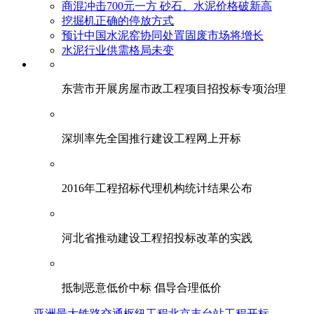
商混冲击700元一方 砂石、水泥价格破新高
挖掘机正确的停放方式
预计中国水泥窑协同处置固废市场将增长
水泥行业供需格局未变
东营市开展房屋市政工程项目招投标专项治理
深圳率先全国推行建设工程网上开标
2016年工程招标代理机构统计结果公布
河北省推动建设工程招投标改革的实践
抵制恶意低价中标 倡导合理低价
亚洲最大铁路交通枢纽工程北京丰台站工程开标