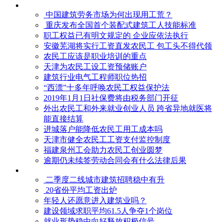
中国建筑劳务市场为何出现用工荒？
重庆发布全国首个装配式建筑工人技能标准
职工权益已有明文规定的 企业应依法执行
安徽芜湖将实行工资直发农民工 包工头不得代领
农民工应该是职业培训的重点
天津为农民工设工资预储账户
建筑行业电气工程师职位热招
“西漂”十多年呼唤农民工权益保护法
2019年1月1日社保费将由税务部门开征
外出农民工和外来就业创业人员 跨省异地就医将
能直接结算
进城落户能降低农民工用工成本吗
天津市健全农民工工资支付监控制度
福建泉州工会助力农民工创业圆梦
逾期仍未续签劳动合同会有什么法律后果
二季度二线城市建筑招聘稳中有升
20省份平均工资出炉
年轻人还愿意进入建筑业吗？
建设领域求职平均61.5人争夺1个岗位
就业形势稳中向好释放积极信号