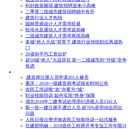
利好政策频现 建筑招聘迎来小高峰
二季度二线城市建筑招聘稳中有升
建筑行业人才热招
园林景观设计人才需求旺盛
给排水及通信人才需求迎高峰
二线城市建筑人才需求再现高峰
多城“抢人大战”背景下 建筑行业传统职位再成热
门
20省份平均工资出炉
超50城“抢人”大战背后 新一二线城市的“升级”竞争
焦虑
建造师注册人员申请201人被否
​重庆：2018一级建造师考试报名时间公布
农民工培训唯“农”亦要为“城”
职业技能培训 如何实现“终身”保障
湖北2018年二建考试处理违纪违规人员1341人
新一批一建注册不通过人员 超70%是劳动合同出
问题
人民日报点赞济南农民工技能培训一站式服务
住建部明确：2018造价工程师开考专业工作年限计