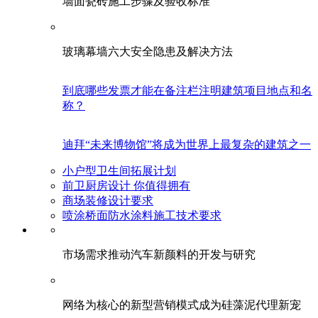
墙面瓷砖施工步骤及验收标准
玻璃幕墙六大安全隐患及解决方法
到底哪些发票才能在备注栏注明建筑项目地点和名
称？
迪拜“未来博物馆”将成为世界上最复杂的建筑之一
小户型卫生间拓展计划
前卫厨房设计 你值得拥有
商场装修设计要求
喷涂桥面防水涂料施工技术要求
市场需求推动汽车新颜料的开发与研究
网络为核心的新型营销模式成为硅藻泥代理新宠