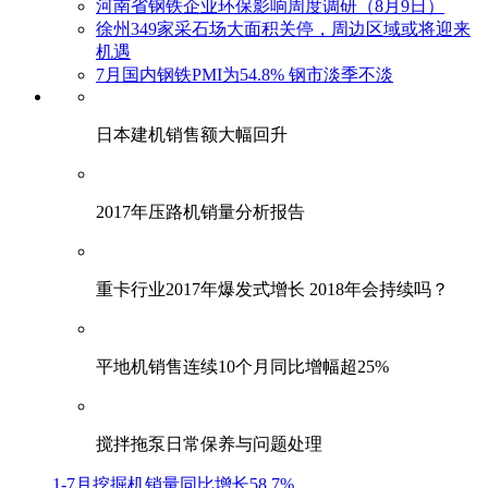
河南省钢铁企业环保影响周度调研（8月9日）
徐州349家采石场大面积关停，周边区域或将迎来
机遇
7月国内钢铁PMI为54.8% 钢市淡季不淡
日本建机销售额大幅回升
2017年压路机销量分析报告
重卡行业2017年爆发式增长 2018年会持续吗？
平地机销售连续10个月同比增幅超25%
搅拌拖泵日常保养与问题处理
1-7月挖掘机销量同比增长58.7%