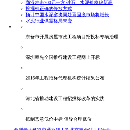
商混冲击700元一方 砂石、水泥价格破新高
挖掘机正确的停放方式
预计中国水泥窑协同处置固废市场将增长
水泥行业供需格局未变
东营市开展房屋市政工程项目招投标专项治理
深圳率先全国推行建设工程网上开标
2016年工程招标代理机构统计结果公布
河北省推动建设工程招投标改革的实践
抵制恶意低价中标 倡导合理低价
亚洲最大铁路交通枢纽工程北京丰台站工程开标