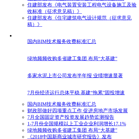
住建部发布《电气装置安装工程电气设备施工及验
收标准（征求意见稿）》
住建部发布《住宅建筑电气设计规范（征求意见
稿）》
国内BIM技术服务收费标准汇总
绿地频频收购多省建工集团 布局“大基建”
多家水泥上市公司发布半年报 业绩增速显著
7月份经济运行总体平稳 基建“拖累”固投增速
国内BIM技术服务收费标准汇总
财政部做好四项重点工作 促进房地产市场发展
7月全国固定资产投资发展趋势监测报告
1-7月份全国规模以上工业企业利润增长17.1%
绿地频频收购多省建工集团 布局“大基建”
《2018中国新商业城市研究报告》发布