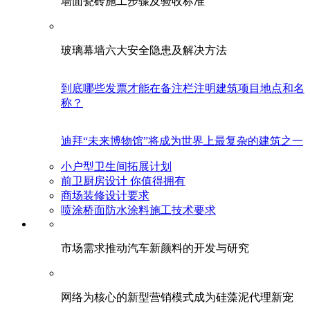
墙面瓷砖施工步骤及验收标准
玻璃幕墙六大安全隐患及解决方法
到底哪些发票才能在备注栏注明建筑项目地点和名
称？
迪拜“未来博物馆”将成为世界上最复杂的建筑之一
小户型卫生间拓展计划
前卫厨房设计 你值得拥有
商场装修设计要求
喷涂桥面防水涂料施工技术要求
市场需求推动汽车新颜料的开发与研究
网络为核心的新型营销模式成为硅藻泥代理新宠