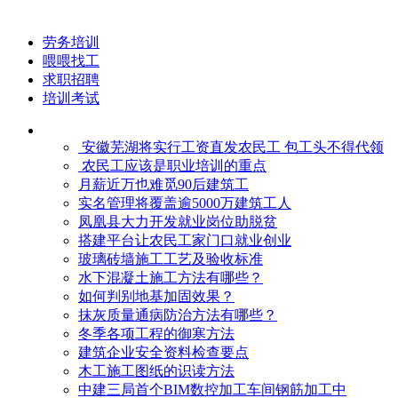
劳务培训
喂喂找工
求职招聘
培训考试
安徽芜湖将实行工资直发农民工 包工头不得代领
农民工应该是职业培训的重点
月薪近万也难觅90后建筑工
实名管理将覆盖逾5000万建筑工人
凤凰县大力开发就业岗位助脱贫
搭建平台让农民工家门口就业创业
玻璃砖墙施工工艺及验收标准
水下混凝土施工方法有哪些？
如何判别地基加固效果？
抹灰质量通病防治方法有哪些？
冬季各项工程的御寒​方法
建筑企业安全资料检查要点
木工施工图纸的识读方法
中建三局首个BIM数控加工车间钢筋加工中