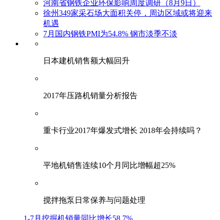
河南省钢铁企业环保影响周度调研（8月9日）
徐州349家采石场大面积关停，周边区域或将迎来
机遇
7月国内钢铁PMI为54.8% 钢市淡季不淡
日本建机销售额大幅回升
2017年压路机销量分析报告
重卡行业2017年爆发式增长 2018年会持续吗？
平地机销售连续10个月同比增幅超25%
搅拌拖泵日常保养与问题处理
1-7月挖掘机销量同比增长58.7%