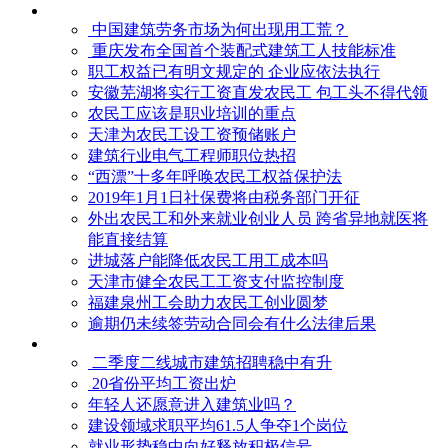
中国建筑劳务市场为何出现用工荒？
重庆发布全国首个装配式建筑工人技能标准
职工权益已有明文规定的 企业应依法执行
安徽芜湖将实行工资直发农民工 包工头不得代领
农民工应该是职业培训的重点
天津为农民工设工资预储账户
建筑行业电气工程师职位热招
“西漂”十多年呼唤农民工权益保护法
2019年1月1日社保费将由税务部门开征
外出农民工和外来就业创业人员 跨省异地就医将
能直接结算
进城落户能降低农民工用工成本吗
天津市健全农民工工资支付监控制度
福建泉州工会助力农民工创业圆梦
逾期仍未续签劳动合同会有什么法律后果
二季度二线城市建筑招聘稳中有升
20省份平均工资出炉
年轻人还愿意进入建筑业吗？
建设领域求职平均61.5人争夺1个岗位
就业形势稳中向好释放积极信号