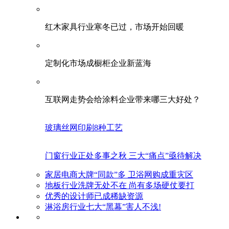
红木家具行业寒冬已过，市场开始回暖
定制化市场成橱柜企业新蓝海
互联网走势会给涂料企业带来哪三大好处？
玻璃丝网印刷8种工艺
门窗行业正处多事之秋 三大“痛点”亟待解决
家居电商大牌“同款”多 卫浴网购成重灾区
地板行业洗牌无处不在 尚有多场硬仗要打
优秀的设计师已成稀缺资源
淋浴房行业七大“黑幕”害人不浅!