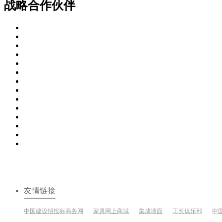
战略合作伙伴
友情链接
中国建设招投标商务网
家具网上商城
集成墙面
工长俱乐部
中