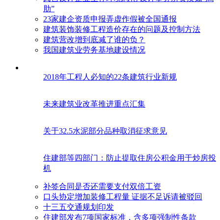
肋”
23家建企资质申报弄虚作假被全国通报
建筑装饰装修工程造价存在的问题及控制方法
建筑营改增到底减了谁的负？
我国建筑业劳务基地建设情况
2018年工程人必知的22条建筑行业新规
未来建筑业改革推进重点汇集
关于32.5水泥部分品种取消征求意见
住建部等四部门：防止提取住房公积金用于炒房投
机
补签合同是否还需要支付双倍工资
口头协定增加装修工程量 证据不足诉请被驳回
十三五交通规划印发
住建部发布7项国家标准，含多项强制性条款