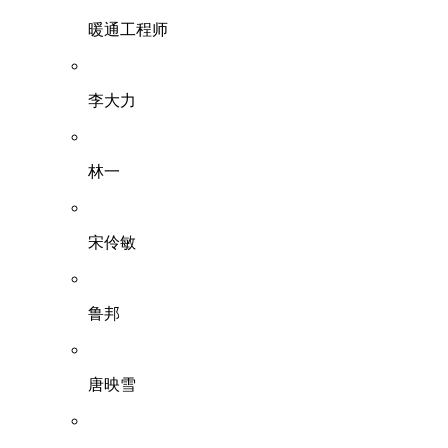
暖通工程师
李大力
林一
宋伶敏
鲁邦
唐映雪