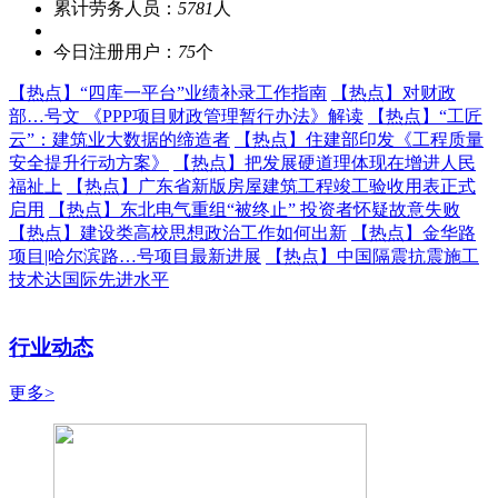
累计劳务人员：
5781
人
今日注册用户：
75
个
【热点】
“四库一平台”业绩补录工作指南
【热点】
对财政
部…号文 《PPP项目财政管理暂行办法》解读
【热点】
“工匠
云”：建筑业大数据的缔造者
【热点】
住建部印发《工程质量
安全提升行动方案》
【热点】
把发展硬道理体现在增进人民
福祉上
【热点】
广东省新版房屋建筑工程竣工验收用表正式
启用
【热点】
东北电气重组“被终止” 投资者怀疑故意失败
【热点】
建设类高校思想政治工作如何出新
【热点】
金华路
项目|哈尔滨路…号项目最新进展
【热点】
中国隔震抗震施工
技术达国际先进水平
行业动态
更多>