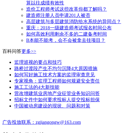
算以往成绩有效性
造价工程师考试这些改革你都了解吗？
建造师注册人员申请201人被否
高层建筑与多层建筑消防给水系统的异同点？
​重庆：2018一级建造师考试报名时间公布
如何高效利用剩余不多的二建备考时间
B本能不能考，会不会被拿去挂项目？
百科问答
更多>>
监理巡视的要点和技巧
路桥过渡段产生不均匀沉降4大原因措施
如何写好施工技术方案的监理审查意见
专家视角：监理工程师如何规避安全责任
施工工法的4大新技能
营改增建筑业房地产业征管业务知识问答
招标文件中如何要求投标人提交投标担保
中国被动房建设的现状、问题和对策
广告投放联系：zgjiangongw@163.com