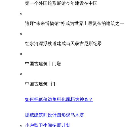
第一个外国蛇形展馆今年建设在中国
迪拜“未来博物馆”将成为世界上最复杂的建筑之一
红水河漂浮栈道建成当天获吉尼斯纪录
中国古建筑丨门墩
中国古建筑 | 门
如何把低价边角料化腐朽为神奇？
挪威建筑师设计圆形观鸟木塔
小户型卫生间拓展计划