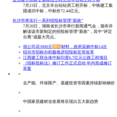
7月23日，北京丰台站站房工程开标，中铁建工集
团成功中标，中标价72.44亿元。
长沙市将实行一系列招投标管理“新政”
7月20日，湖南省长沙市举行新闻通气会，颁布并
解读该市新制定的招投标管理“新政”，其中“评定
分离”成最大亮点。
假公司花3000元
[造x]
材料，政府采购中标14次
绍兴市招标办积极推进招投标监管改革
江西建工联合体中标印度6.7亿元公路工程项目
《招标投标法》修订工作正式启动 年内形成修订
草案
去产能、环保限产、基建投资等因素持续影响钢价
中国家居建材业发展将呈现出五大新趋势