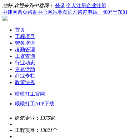
您好,欢迎来到中建网！
登录
个人注册
企业注册
中建网首页
帮助中心
网站地图
官方咨询电话：400***7881
首页
工程项目
劳务培训
考勤管理
工资查询
行业动态
专题活动
商业专栏
政策法规
喂喂打工官网
喂喂打工APP下载
建筑企业：
1375
家
工程项目：
13021
个