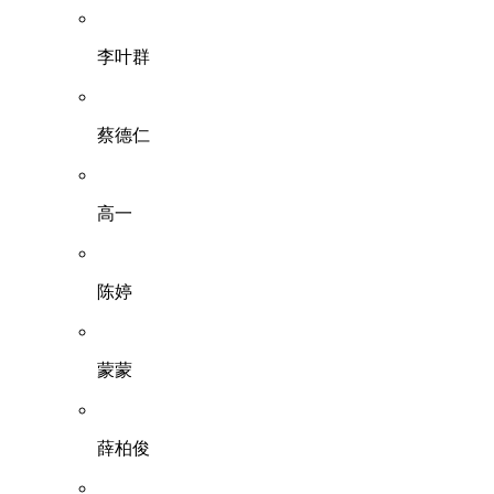
李叶群
蔡德仁
高一
陈婷
蒙蒙
薛柏俊