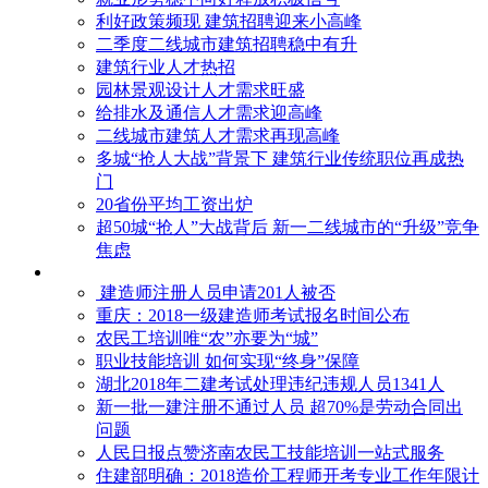
利好政策频现 建筑招聘迎来小高峰
二季度二线城市建筑招聘稳中有升
建筑行业人才热招
园林景观设计人才需求旺盛
给排水及通信人才需求迎高峰
二线城市建筑人才需求再现高峰
多城“抢人大战”背景下 建筑行业传统职位再成热
门
20省份平均工资出炉
超50城“抢人”大战背后 新一二线城市的“升级”竞争
焦虑
建造师注册人员申请201人被否
​重庆：2018一级建造师考试报名时间公布
农民工培训唯“农”亦要为“城”
职业技能培训 如何实现“终身”保障
湖北2018年二建考试处理违纪违规人员1341人
新一批一建注册不通过人员 超70%是劳动合同出
问题
人民日报点赞济南农民工技能培训一站式服务
住建部明确：2018造价工程师开考专业工作年限计