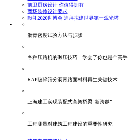
前卫厨房设计 你值得拥有
商场装修设计要求
献礼2020世博会 迪拜拟建世界第一观光塔
​沥青密度试验方法与步骤
各种压路机的碾压技巧，学会了你也是个高手
RAP破碎筛分沥青路面材料再生关键技术
上海建工实现装配式高架桥梁“新跨越”
工程测量对建筑工程建设的重要性研究