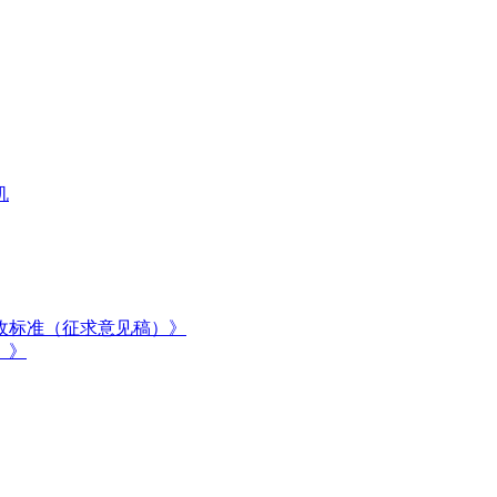
机
收标准（征求意见稿）》
）》