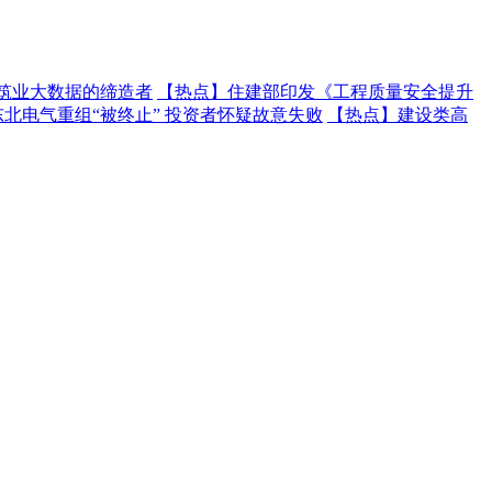
建筑业大数据的缔造者
【热点】
住建部印发《工程质量安全提升
东北电气重组“被终止” 投资者怀疑故意失败
【热点】
建设类高