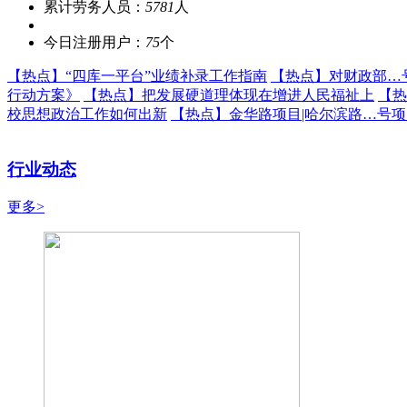
累计劳务人员：
5781
人
今日注册用户：
75
个
【热点】
“四库一平台”业绩补录工作指南
【热点】
对财政部…
行动方案》
【热点】
把发展硬道理体现在增进人民福祉上
【热
校思想政治工作如何出新
【热点】
金华路项目|哈尔滨路…号
行业动态
更多>