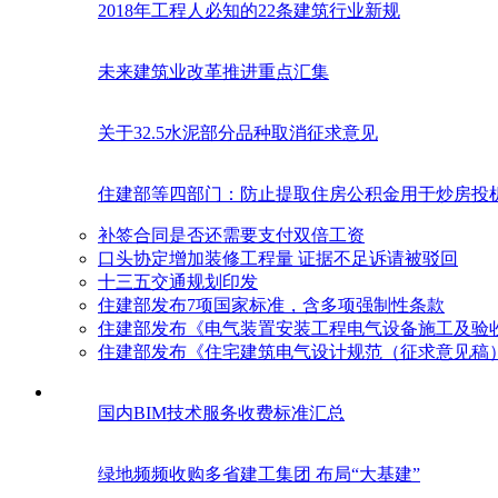
2018年工程人必知的22条建筑行业新规
未来建筑业改革推进重点汇集
关于32.5水泥部分品种取消征求意见
住建部等四部门：防止提取住房公积金用于炒房投
补签合同是否还需要支付双倍工资
口头协定增加装修工程量 证据不足诉请被驳回
十三五交通规划印发
住建部发布7项国家标准，含多项强制性条款
住建部发布《电气装置安装工程电气设备施工及验
住建部发布《住宅建筑电气设计规范（征求意见稿
国内BIM技术服务收费标准汇总
绿地频频收购多省建工集团 布局“大基建”