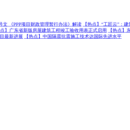
号文 《PPP项目财政管理暂行办法》解读
【热点】
“工匠云”：
点】
广东省新版房屋建筑工程竣工验收用表正式启用
【热点】
项目最新进展
【热点】
中国隔震抗震施工技术达国际先进水平