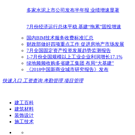
多家水泥上市公司发布半年报 业绩增速显著
7月份经济运行总体平稳 基建“拖累”固投增速
国内BIM技术服务收费标准汇总
财政部做好四项重点工作 促进房地产市场发展
7月全国固定资产投资发展趋势监测报告
1-7月份全国规模以上工业企业利润增长17.1%
绿地频频收购多省建工集团 布局“大基建”
《2018中国新商业城市研究报告》发布
快速入口
工资查询
考勤管理
项目管理
建工百科
建筑材料
装饰设计
施工技术