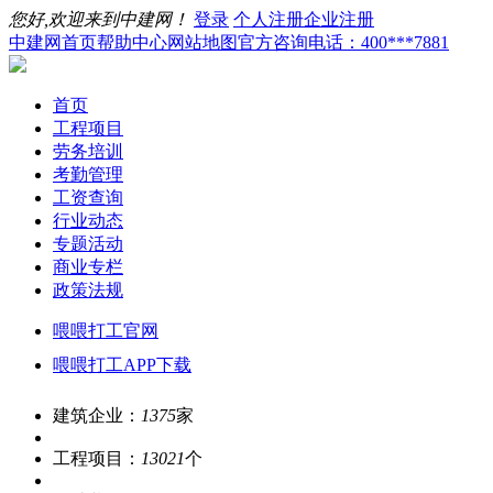
您好,欢迎来到中建网！
登录
个人注册
企业注册
中建网首页
帮助中心
网站地图
官方咨询电话：400***7881
首页
工程项目
劳务培训
考勤管理
工资查询
行业动态
专题活动
商业专栏
政策法规
喂喂打工官网
喂喂打工APP下载
建筑企业：
1375
家
工程项目：
13021
个