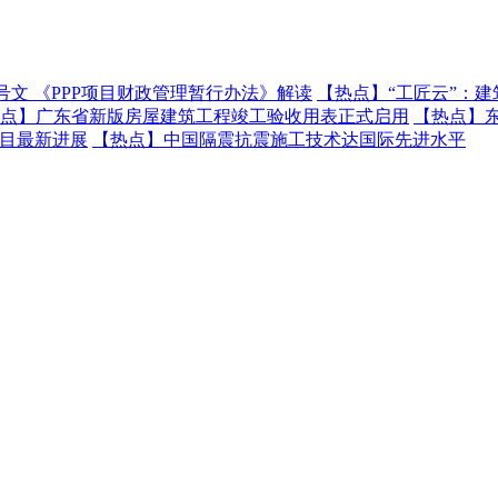
号文 《PPP项目财政管理暂行办法》解读
【热点】
“工匠云”：
点】
广东省新版房屋建筑工程竣工验收用表正式启用
【热点】
项目最新进展
【热点】
中国隔震抗震施工技术达国际先进水平