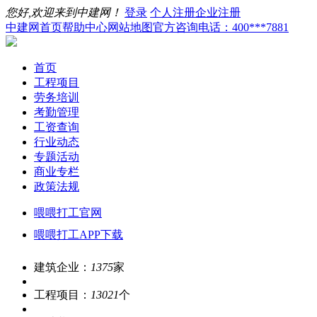
您好,欢迎来到中建网！
登录
个人注册
企业注册
中建网首页
帮助中心
网站地图
官方咨询电话：400***7881
首页
工程项目
劳务培训
考勤管理
工资查询
行业动态
专题活动
商业专栏
政策法规
喂喂打工官网
喂喂打工APP下载
建筑企业：
1375
家
工程项目：
13021
个