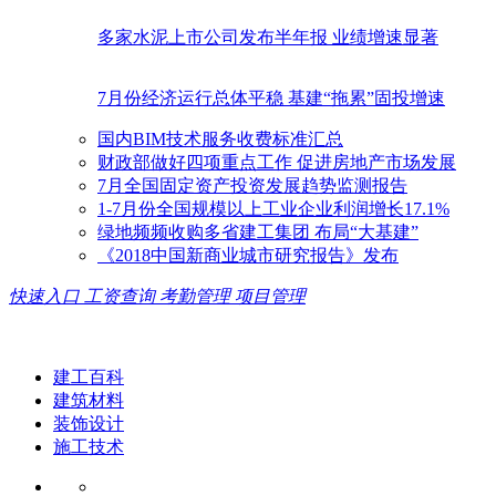
多家水泥上市公司发布半年报 业绩增速显著
7月份经济运行总体平稳 基建“拖累”固投增速
国内BIM技术服务收费标准汇总
财政部做好四项重点工作 促进房地产市场发展
7月全国固定资产投资发展趋势监测报告
1-7月份全国规模以上工业企业利润增长17.1%
绿地频频收购多省建工集团 布局“大基建”
《2018中国新商业城市研究报告》发布
快速入口
工资查询
考勤管理
项目管理
建工百科
建筑材料
装饰设计
施工技术