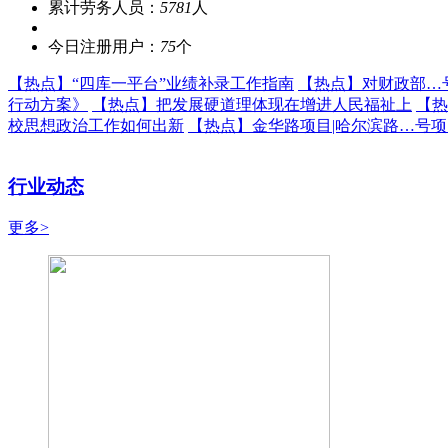
累计劳务人员：
5781
人
今日注册用户：
75
个
【热点】
“四库一平台”业绩补录工作指南
【热点】
对财政部…
行动方案》
【热点】
把发展硬道理体现在增进人民福祉上
【热
校思想政治工作如何出新
【热点】
金华路项目|哈尔滨路…号
行业动态
更多>