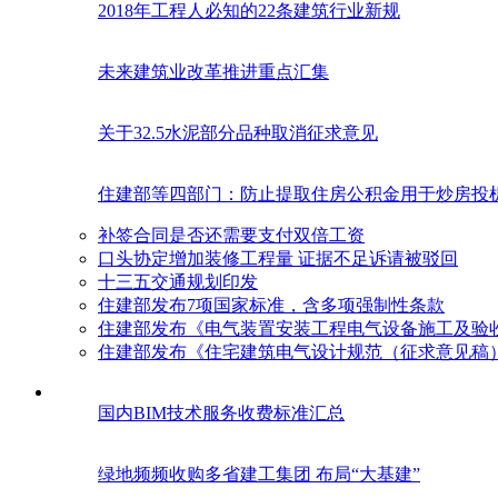
2018年工程人必知的22条建筑行业新规
未来建筑业改革推进重点汇集
关于32.5水泥部分品种取消征求意见
住建部等四部门：防止提取住房公积金用于炒房投
补签合同是否还需要支付双倍工资
口头协定增加装修工程量 证据不足诉请被驳回
十三五交通规划印发
住建部发布7项国家标准，含多项强制性条款
住建部发布《电气装置安装工程电气设备施工及验
住建部发布《住宅建筑电气设计规范（征求意见稿
国内BIM技术服务收费标准汇总
绿地频频收购多省建工集团 布局“大基建”