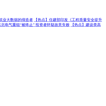
建筑业大数据的缔造者
【热点】
住建部印发《工程质量安全提升
东北电气重组“被终止” 投资者怀疑故意失败
【热点】
建设类高