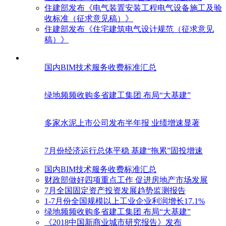
住建部发布《电气装置安装工程电气设备施工及验
收标准（征求意见稿）》
住建部发布《住宅建筑电气设计规范（征求意见
稿）》
国内BIM技术服务收费标准汇总
绿地频频收购多省建工集团 布局“大基建”
多家水泥上市公司发布半年报 业绩增速显著
7月份经济运行总体平稳 基建“拖累”固投增速
国内BIM技术服务收费标准汇总
财政部做好四项重点工作 促进房地产市场发展
7月全国固定资产投资发展趋势监测报告
1-7月份全国规模以上工业企业利润增长17.1%
绿地频频收购多省建工集团 布局“大基建”
《2018中国新商业城市研究报告》发布