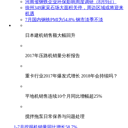
河南省钢铁企业环保影响周度调研（8月9日）
徐州349家采石场大面积关停，周边区域或将迎来
机遇
7月国内钢铁PMI为54.8% 钢市淡季不淡
日本建机销售额大幅回升
2017年压路机销量分析报告
重卡行业2017年爆发式增长 2018年会持续吗？
平地机销售连续10个月同比增幅超25%
搅拌拖泵日常保养与问题处理
1-7月挖掘机销量同比增长58.7%