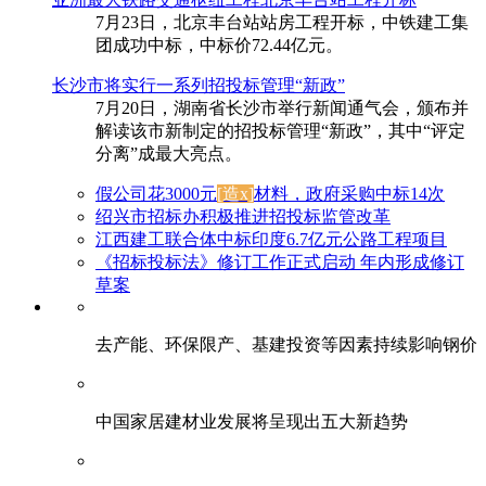
7月23日，北京丰台站站房工程开标，中铁建工集
团成功中标，中标价72.44亿元。
长沙市将实行一系列招投标管理“新政”
7月20日，湖南省长沙市举行新闻通气会，颁布并
解读该市新制定的招投标管理“新政”，其中“评定
分离”成最大亮点。
假公司花3000元
[造x]
材料，政府采购中标14次
绍兴市招标办积极推进招投标监管改革
江西建工联合体中标印度6.7亿元公路工程项目
《招标投标法》修订工作正式启动 年内形成修订
草案
去产能、环保限产、基建投资等因素持续影响钢价
中国家居建材业发展将呈现出五大新趋势