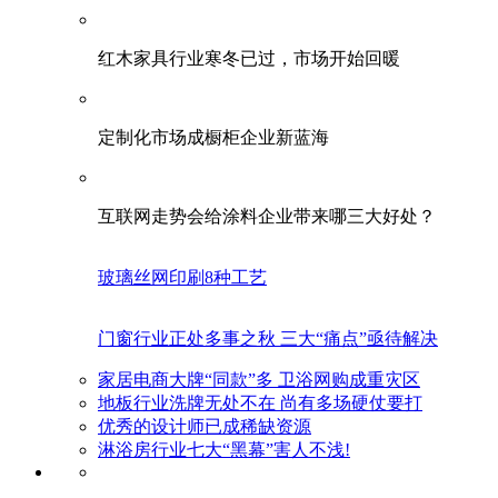
红木家具行业寒冬已过，市场开始回暖
定制化市场成橱柜企业新蓝海
互联网走势会给涂料企业带来哪三大好处？
玻璃丝网印刷8种工艺
门窗行业正处多事之秋 三大“痛点”亟待解决
家居电商大牌“同款”多 卫浴网购成重灾区
地板行业洗牌无处不在 尚有多场硬仗要打
优秀的设计师已成稀缺资源
淋浴房行业七大“黑幕”害人不浅!