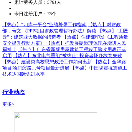
累计劳务人员：
5781
人
今日注册用户：
75
个
【热点】
“四库一平台”业绩补录工作指南
【热点】
对财政
部…号文 《PPP项目财政管理暂行办法》解读
【热点】
“工匠
云”：建筑业大数据的缔造者
【热点】
住建部印发《工程质量
安全提升行动方案》
【热点】
把发展硬道理体现在增进人民
福祉上
【热点】
广东省新版房屋建筑工程竣工验收用表正式
启用
【热点】
东北电气重组“被终止” 投资者怀疑故意失败
【热点】
建设类高校思想政治工作如何出新
【热点】
金华路
项目|哈尔滨路…号项目最新进展
【热点】
中国隔震抗震施工
技术达国际先进水平
行业动态
更多>