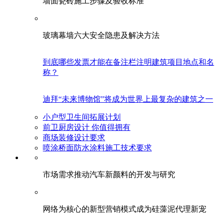
墙面瓷砖施工步骤及验收标准
玻璃幕墙六大安全隐患及解决方法
到底哪些发票才能在备注栏注明建筑项目地点和名
称？
迪拜“未来博物馆”将成为世界上最复杂的建筑之一
小户型卫生间拓展计划
前卫厨房设计 你值得拥有
商场装修设计要求
喷涂桥面防水涂料施工技术要求
市场需求推动汽车新颜料的开发与研究
网络为核心的新型营销模式成为硅藻泥代理新宠