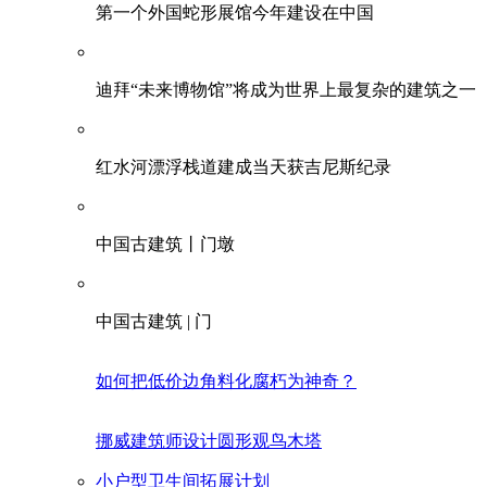
第一个外国蛇形展馆今年建设在中国
迪拜“未来博物馆”将成为世界上最复杂的建筑之一
红水河漂浮栈道建成当天获吉尼斯纪录
中国古建筑丨门墩
中国古建筑 | 门
如何把低价边角料化腐朽为神奇？
挪威建筑师设计圆形观鸟木塔
小户型卫生间拓展计划