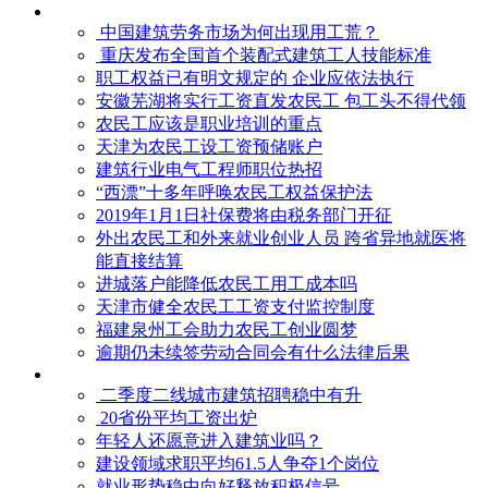
中国建筑劳务市场为何出现用工荒？
重庆发布全国首个装配式建筑工人技能标准
职工权益已有明文规定的 企业应依法执行
安徽芜湖将实行工资直发农民工 包工头不得代领
农民工应该是职业培训的重点
天津为农民工设工资预储账户
建筑行业电气工程师职位热招
“西漂”十多年呼唤农民工权益保护法
2019年1月1日社保费将由税务部门开征
外出农民工和外来就业创业人员 跨省异地就医将
能直接结算
进城落户能降低农民工用工成本吗
天津市健全农民工工资支付监控制度
福建泉州工会助力农民工创业圆梦
逾期仍未续签劳动合同会有什么法律后果
二季度二线城市建筑招聘稳中有升
20省份平均工资出炉
年轻人还愿意进入建筑业吗？
建设领域求职平均61.5人争夺1个岗位
就业形势稳中向好释放积极信号