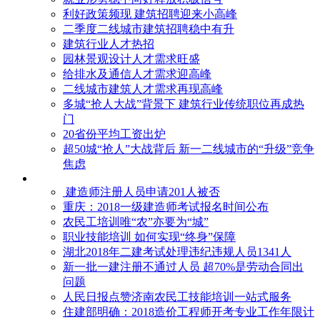
利好政策频现 建筑招聘迎来小高峰
二季度二线城市建筑招聘稳中有升
建筑行业人才热招
园林景观设计人才需求旺盛
给排水及通信人才需求迎高峰
二线城市建筑人才需求再现高峰
多城“抢人大战”背景下 建筑行业传统职位再成热
门
20省份平均工资出炉
超50城“抢人”大战背后 新一二线城市的“升级”竞争
焦虑
建造师注册人员申请201人被否
​重庆：2018一级建造师考试报名时间公布
农民工培训唯“农”亦要为“城”
职业技能培训 如何实现“终身”保障
湖北2018年二建考试处理违纪违规人员1341人
新一批一建注册不通过人员 超70%是劳动合同出
问题
人民日报点赞济南农民工技能培训一站式服务
住建部明确：2018造价工程师开考专业工作年限计