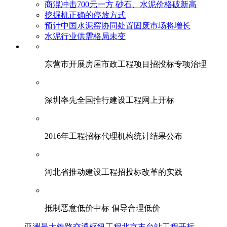
商混冲击700元一方 砂石、水泥价格破新高
挖掘机正确的停放方式
预计中国水泥窑协同处置固废市场将增长
水泥行业供需格局未变
东营市开展房屋市政工程项目招投标专项治理
深圳率先全国推行建设工程网上开标
2016年工程招标代理机构统计结果公布
河北省推动建设工程招投标改革的实践
抵制恶意低价中标 倡导合理低价
亚洲最大铁路交通枢纽工程北京丰台站工程开标