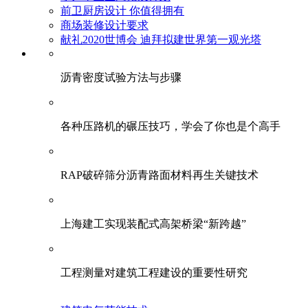
前卫厨房设计 你值得拥有
商场装修设计要求
献礼2020世博会 迪拜拟建世界第一观光塔
​沥青密度试验方法与步骤
各种压路机的碾压技巧，学会了你也是个高手
RAP破碎筛分沥青路面材料再生关键技术
上海建工实现装配式高架桥梁“新跨越”
工程测量对建筑工程建设的重要性研究