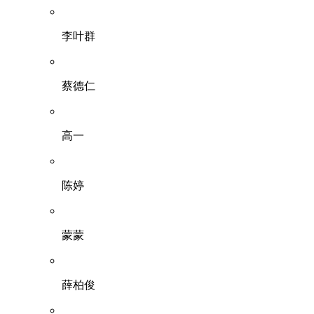
李叶群
蔡德仁
高一
陈婷
蒙蒙
薛柏俊