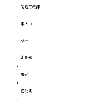
暖通工程师
李大力
林一
宋伶敏
鲁邦
唐映雪