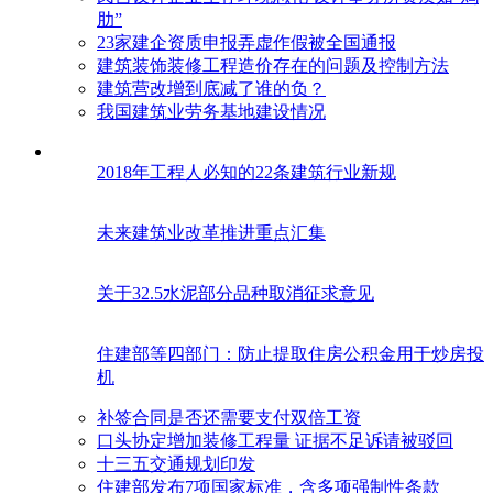
肋”
23家建企资质申报弄虚作假被全国通报
建筑装饰装修工程造价存在的问题及控制方法
建筑营改增到底减了谁的负？
我国建筑业劳务基地建设情况
2018年工程人必知的22条建筑行业新规
未来建筑业改革推进重点汇集
关于32.5水泥部分品种取消征求意见
住建部等四部门：防止提取住房公积金用于炒房投
机
补签合同是否还需要支付双倍工资
口头协定增加装修工程量 证据不足诉请被驳回
十三五交通规划印发
住建部发布7项国家标准，含多项强制性条款