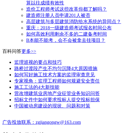
算以往成绩有效性
造价工程师考试这些改革你都了解吗？
建造师注册人员申请201人被否
高层建筑与多层建筑消防给水系统的异同点？
​重庆：2018一级建造师考试报名时间公布
如何高效利用剩余不多的二建备考时间
B本能不能考，会不会被拿去挂项目？
百科问答
更多>>
监理巡视的要点和技巧
路桥过渡段产生不均匀沉降4大原因措施
如何写好施工技术方案的监理审查意见
专家视角：监理工程师如何规避安全责任
施工工法的4大新技能
营改增建筑业房地产业征管业务知识问答
招标文件中如何要求投标人提交投标担保
中国被动房建设的现状、问题和对策
广告投放联系：zgjiangongw@163.com