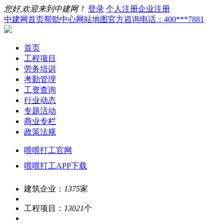
您好,欢迎来到中建网！
登录
个人注册
企业注册
中建网首页
帮助中心
网站地图
官方咨询电话：400***7881
首页
工程项目
劳务培训
考勤管理
工资查询
行业动态
专题活动
商业专栏
政策法规
喂喂打工官网
喂喂打工APP下载
建筑企业：
1375
家
工程项目：
13021
个