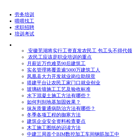
劳务培训
喂喂找工
求职招聘
培训考试
安徽芜湖将实行工资直发农民工 包工头不得代领
农民工应该是职业培训的重点
月薪近万也难觅90后建筑工
实名管理将覆盖逾5000万建筑工人
凤凰县大力开发就业岗位助脱贫
搭建平台让农民工家门口就业创业
玻璃砖墙施工工艺及验收标准
水下混凝土施工方法有哪些？
如何判别地基加固效果？
抹灰质量通病防治方法有哪些？
冬季各项工程的御寒​方法
建筑企业安全资料检查要点
木工施工图纸的识读方法
中建三局首个BIM数控加工车间钢筋加工中