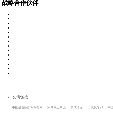
战略合作伙伴
友情链接
中国建设招投标商务网
家具网上商城
集成墙面
工长俱乐部
中