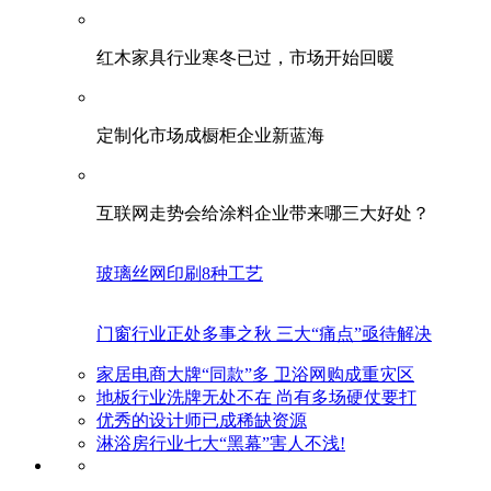
红木家具行业寒冬已过，市场开始回暖
定制化市场成橱柜企业新蓝海
互联网走势会给涂料企业带来哪三大好处？
玻璃丝网印刷8种工艺
门窗行业正处多事之秋 三大“痛点”亟待解决
家居电商大牌“同款”多 卫浴网购成重灾区
地板行业洗牌无处不在 尚有多场硬仗要打
优秀的设计师已成稀缺资源
淋浴房行业七大“黑幕”害人不浅!