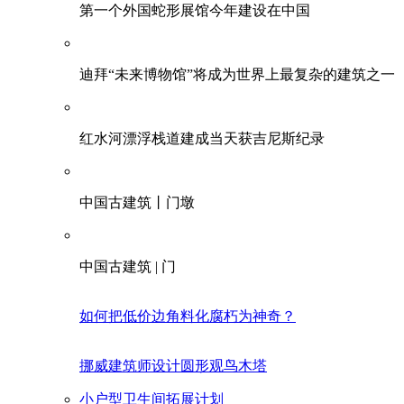
第一个外国蛇形展馆今年建设在中国
迪拜“未来博物馆”将成为世界上最复杂的建筑之一
红水河漂浮栈道建成当天获吉尼斯纪录
中国古建筑丨门墩
中国古建筑 | 门
如何把低价边角料化腐朽为神奇？
挪威建筑师设计圆形观鸟木塔
小户型卫生间拓展计划