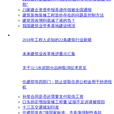
肋”
23家建企资质申报弄虚作假被全国通报
建筑装饰装修工程造价存在的问题及控制方法
建筑营改增到底减了谁的负？
我国建筑业劳务基地建设情况
2018年工程人必知的22条建筑行业新规
未来建筑业改革推进重点汇集
关于32.5水泥部分品种取消征求意见
住建部等四部门：防止提取住房公积金用于炒房投
机
补签合同是否还需要支付双倍工资
口头协定增加装修工程量 证据不足诉请被驳回
十三五交通规划印发
住建部发布7项国家标准，含多项强制性条款