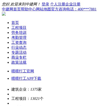
您好,欢迎来到中建网！
登录
个人注册
企业注册
中建网首页
帮助中心
网站地图
官方咨询电话：400***7881
首页
工程项目
劳务培训
考勤管理
工资查询
行业动态
专题活动
商业专栏
政策法规
喂喂打工官网
喂喂打工APP下载
建筑企业：
1375
家
工程项目：
13021
个