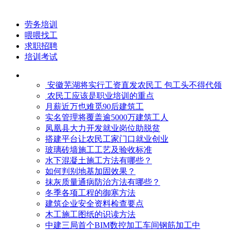
劳务培训
喂喂找工
求职招聘
培训考试
安徽芜湖将实行工资直发农民工 包工头不得代领
农民工应该是职业培训的重点
月薪近万也难觅90后建筑工
实名管理将覆盖逾5000万建筑工人
凤凰县大力开发就业岗位助脱贫
搭建平台让农民工家门口就业创业
玻璃砖墙施工工艺及验收标准
水下混凝土施工方法有哪些？
如何判别地基加固效果？
抹灰质量通病防治方法有哪些？
冬季各项工程的御寒​方法
建筑企业安全资料检查要点
木工施工图纸的识读方法
中建三局首个BIM数控加工车间钢筋加工中