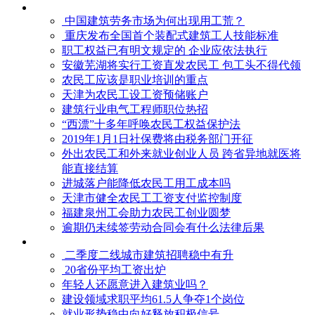
中国建筑劳务市场为何出现用工荒？
重庆发布全国首个装配式建筑工人技能标准
职工权益已有明文规定的 企业应依法执行
安徽芜湖将实行工资直发农民工 包工头不得代领
农民工应该是职业培训的重点
天津为农民工设工资预储账户
建筑行业电气工程师职位热招
“西漂”十多年呼唤农民工权益保护法
2019年1月1日社保费将由税务部门开征
外出农民工和外来就业创业人员 跨省异地就医将
能直接结算
进城落户能降低农民工用工成本吗
天津市健全农民工工资支付监控制度
福建泉州工会助力农民工创业圆梦
逾期仍未续签劳动合同会有什么法律后果
二季度二线城市建筑招聘稳中有升
20省份平均工资出炉
年轻人还愿意进入建筑业吗？
建设领域求职平均61.5人争夺1个岗位
就业形势稳中向好释放积极信号