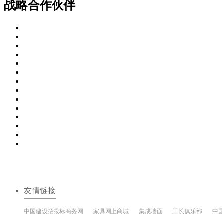
战略合作伙伴
友情链接
中国建设招投标商务网
家具网上商城
集成墙面
工长俱乐部
中