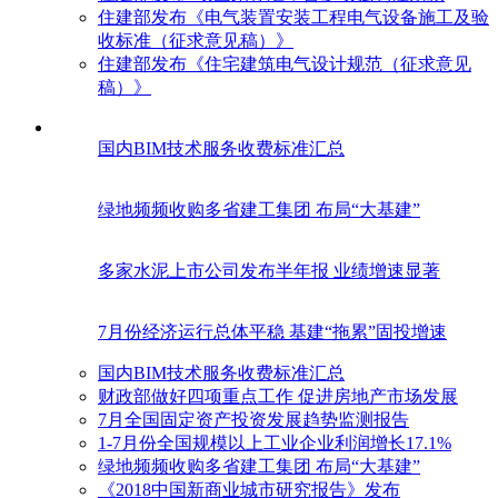
住建部发布《电气装置安装工程电气设备施工及验
收标准（征求意见稿）》
住建部发布《住宅建筑电气设计规范（征求意见
稿）》
国内BIM技术服务收费标准汇总
绿地频频收购多省建工集团 布局“大基建”
多家水泥上市公司发布半年报 业绩增速显著
7月份经济运行总体平稳 基建“拖累”固投增速
国内BIM技术服务收费标准汇总
财政部做好四项重点工作 促进房地产市场发展
7月全国固定资产投资发展趋势监测报告
1-7月份全国规模以上工业企业利润增长17.1%
绿地频频收购多省建工集团 布局“大基建”
《2018中国新商业城市研究报告》发布