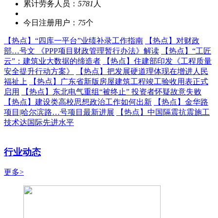
累计劳务人员：
5781
人
今日注册用户：
75
个
【热点】
“四库一平台”业绩补录工作指南
【热点】
对财政
部…号文 《PPP项目财政管理暂行办法》解读
【热点】
“工匠
云”：建筑业大数据的缔造者
【热点】
住建部印发《工程质量
安全提升行动方案》
【热点】
把发展硬道理体现在增进人民
福祉上
【热点】
广东省新版房屋建筑工程竣工验收用表正式
启用
【热点】
东北电气重组“被终止” 投资者怀疑故意失败
【热点】
建设类高校思想政治工作如何出新
【热点】
金华路
项目|哈尔滨路…号项目最新进展
【热点】
中国隔震抗震施工
技术达国际先进水平
行业动态
更多>