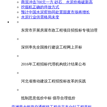
商混冲击700元一方 砂石、水泥价格破新高
挖掘机正确的停放方式
预计中国水泥窑协同处置固废市场将增长
水泥行业供需格局未变
东营市开展房屋市政工程项目招投标专项治理
深圳率先全国推行建设工程网上开标
2016年工程招标代理机构统计结果公布
河北省推动建设工程招投标改革的实践
抵制恶意低价中标 倡导合理低价
亚洲最大铁路交通枢纽工程北京丰台站工程开标