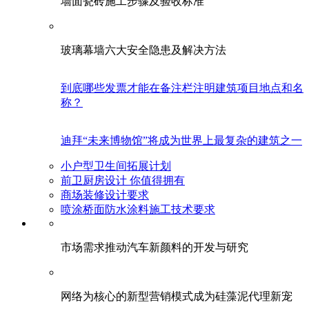
墙面瓷砖施工步骤及验收标准
玻璃幕墙六大安全隐患及解决方法
到底哪些发票才能在备注栏注明建筑项目地点和名
称？
迪拜“未来博物馆”将成为世界上最复杂的建筑之一
小户型卫生间拓展计划
前卫厨房设计 你值得拥有
商场装修设计要求
喷涂桥面防水涂料施工技术要求
市场需求推动汽车新颜料的开发与研究
网络为核心的新型营销模式成为硅藻泥代理新宠