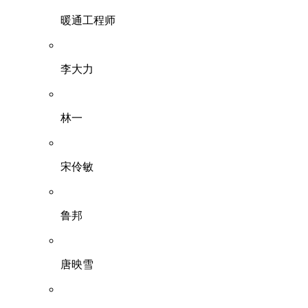
暖通工程师
李大力
林一
宋伶敏
鲁邦
唐映雪