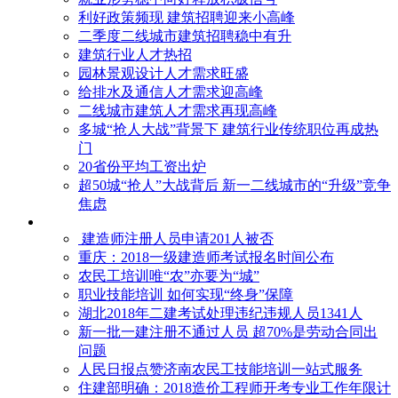
利好政策频现 建筑招聘迎来小高峰
二季度二线城市建筑招聘稳中有升
建筑行业人才热招
园林景观设计人才需求旺盛
给排水及通信人才需求迎高峰
二线城市建筑人才需求再现高峰
多城“抢人大战”背景下 建筑行业传统职位再成热
门
20省份平均工资出炉
超50城“抢人”大战背后 新一二线城市的“升级”竞争
焦虑
建造师注册人员申请201人被否
​重庆：2018一级建造师考试报名时间公布
农民工培训唯“农”亦要为“城”
职业技能培训 如何实现“终身”保障
湖北2018年二建考试处理违纪违规人员1341人
新一批一建注册不通过人员 超70%是劳动合同出
问题
人民日报点赞济南农民工技能培训一站式服务
住建部明确：2018造价工程师开考专业工作年限计