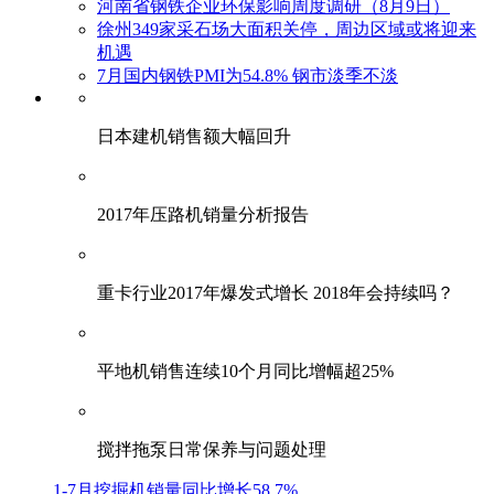
河南省钢铁企业环保影响周度调研（8月9日）
徐州349家采石场大面积关停，周边区域或将迎来
机遇
7月国内钢铁PMI为54.8% 钢市淡季不淡
日本建机销售额大幅回升
2017年压路机销量分析报告
重卡行业2017年爆发式增长 2018年会持续吗？
平地机销售连续10个月同比增幅超25%
搅拌拖泵日常保养与问题处理
1-7月挖掘机销量同比增长58.7%