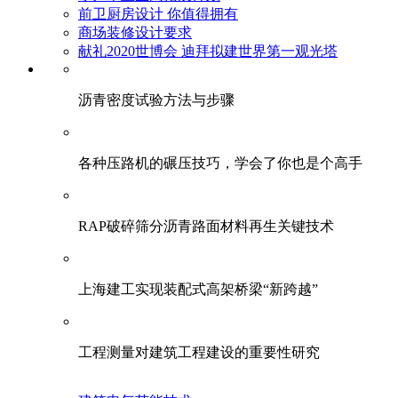
前卫厨房设计 你值得拥有
商场装修设计要求
献礼2020世博会 迪拜拟建世界第一观光塔
​沥青密度试验方法与步骤
各种压路机的碾压技巧，学会了你也是个高手
RAP破碎筛分沥青路面材料再生关键技术
上海建工实现装配式高架桥梁“新跨越”
工程测量对建筑工程建设的重要性研究