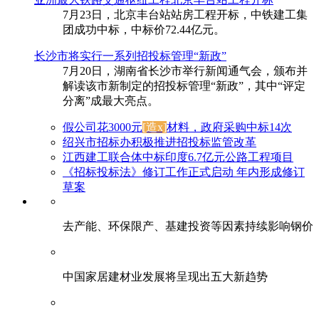
7月23日，北京丰台站站房工程开标，中铁建工集
团成功中标，中标价72.44亿元。
长沙市将实行一系列招投标管理“新政”
7月20日，湖南省长沙市举行新闻通气会，颁布并
解读该市新制定的招投标管理“新政”，其中“评定
分离”成最大亮点。
假公司花3000元
[造x]
材料，政府采购中标14次
绍兴市招标办积极推进招投标监管改革
江西建工联合体中标印度6.7亿元公路工程项目
《招标投标法》修订工作正式启动 年内形成修订
草案
去产能、环保限产、基建投资等因素持续影响钢价
中国家居建材业发展将呈现出五大新趋势