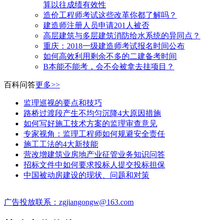
算以往成绩有效性
造价工程师考试这些改革你都了解吗？
建造师注册人员申请201人被否
高层建筑与多层建筑消防给水系统的异同点？
​重庆：2018一级建造师考试报名时间公布
如何高效利用剩余不多的二建备考时间
B本能不能考，会不会被拿去挂项目？
百科问答
更多>>
监理巡视的要点和技巧
路桥过渡段产生不均匀沉降4大原因措施
如何写好施工技术方案的监理审查意见
专家视角：监理工程师如何规避安全责任
施工工法的4大新技能
营改增建筑业房地产业征管业务知识问答
招标文件中如何要求投标人提交投标担保
中国被动房建设的现状、问题和对策
广告投放联系：zgjiangongw@163.com