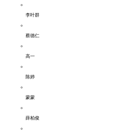
李叶群
蔡德仁
高一
陈婷
蒙蒙
薛柏俊