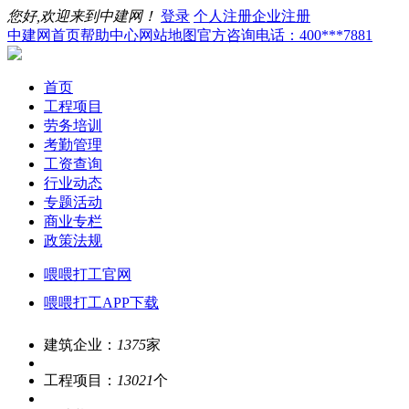
您好,欢迎来到中建网！
登录
个人注册
企业注册
中建网首页
帮助中心
网站地图
官方咨询电话：400***7881
首页
工程项目
劳务培训
考勤管理
工资查询
行业动态
专题活动
商业专栏
政策法规
喂喂打工官网
喂喂打工APP下载
建筑企业：
1375
家
工程项目：
13021
个