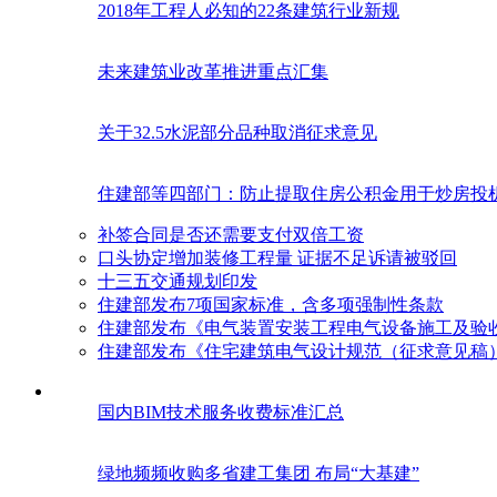
2018年工程人必知的22条建筑行业新规
未来建筑业改革推进重点汇集
关于32.5水泥部分品种取消征求意见
住建部等四部门：防止提取住房公积金用于炒房投
补签合同是否还需要支付双倍工资
口头协定增加装修工程量 证据不足诉请被驳回
十三五交通规划印发
住建部发布7项国家标准，含多项强制性条款
住建部发布《电气装置安装工程电气设备施工及验
住建部发布《住宅建筑电气设计规范（征求意见稿
国内BIM技术服务收费标准汇总
绿地频频收购多省建工集团 布局“大基建”