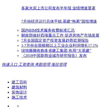
多家水泥上市公司发布半年报 业绩增速显著
7月份经济运行总体平稳 基建“拖累”固投增速
国内BIM技术服务收费标准汇总
财政部做好四项重点工作 促进房地产市场发展
7月全国固定资产投资发展趋势监测报告
1-7月份全国规模以上工业企业利润增长17.1%
绿地频频收购多省建工集团 布局“大基建”
《2018中国新商业城市研究报告》发布
快速入口
工资查询
考勤管理
项目管理
建工百科
建筑材料
装饰设计
施工技术