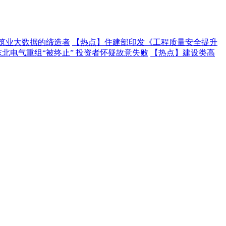
建筑业大数据的缔造者
【热点】
住建部印发《工程质量安全提升
东北电气重组“被终止” 投资者怀疑故意失败
【热点】
建设类高