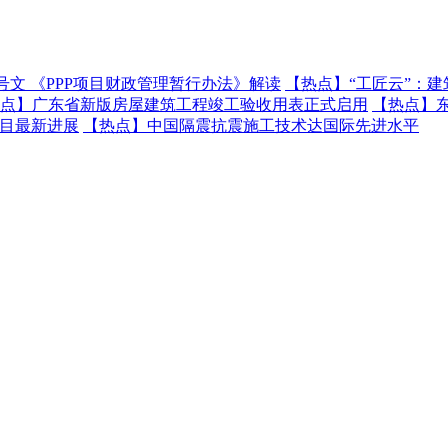
号文 《PPP项目财政管理暂行办法》解读
【热点】
“工匠云”：
点】
广东省新版房屋建筑工程竣工验收用表正式启用
【热点】
项目最新进展
【热点】
中国隔震抗震施工技术达国际先进水平