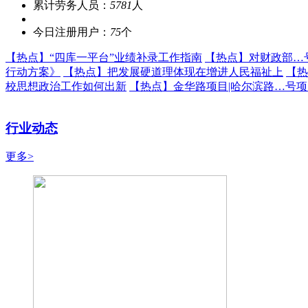
累计劳务人员：
5781
人
今日注册用户：
75
个
【热点】
“四库一平台”业绩补录工作指南
【热点】
对财政部…
行动方案》
【热点】
把发展硬道理体现在增进人民福祉上
【热
校思想政治工作如何出新
【热点】
金华路项目|哈尔滨路…号
行业动态
更多>