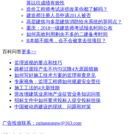
算以往成绩有效性
造价工程师考试这些改革你都了解吗？
建造师注册人员申请201人被否
高层建筑与多层建筑消防给水系统的异同点？
​重庆：2018一级建造师考试报名时间公布
如何高效利用剩余不多的二建备考时间
B本能不能考，会不会被拿去挂项目？
百科问答
更多>>
监理巡视的要点和技巧
路桥过渡段产生不均匀沉降4大原因措施
如何写好施工技术方案的监理审查意见
专家视角：监理工程师如何规避安全责任
施工工法的4大新技能
营改增建筑业房地产业征管业务知识问答
招标文件中如何要求投标人提交投标担保
中国被动房建设的现状、问题和对策
广告投放联系：zgjiangongw@163.com