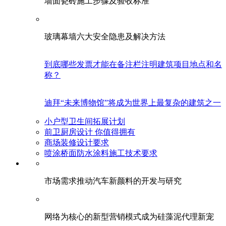
墙面瓷砖施工步骤及验收标准
玻璃幕墙六大安全隐患及解决方法
到底哪些发票才能在备注栏注明建筑项目地点和名
称？
迪拜“未来博物馆”将成为世界上最复杂的建筑之一
小户型卫生间拓展计划
前卫厨房设计 你值得拥有
商场装修设计要求
喷涂桥面防水涂料施工技术要求
市场需求推动汽车新颜料的开发与研究
网络为核心的新型营销模式成为硅藻泥代理新宠