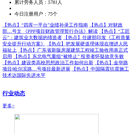
累计劳务人员：
5781
人
今日注册用户：
75
个
【热点】
“四库一平台”业绩补录工作指南
【热点】
对财政
部…号文 《PPP项目财政管理暂行办法》解读
【热点】
“工匠
云”：建筑业大数据的缔造者
【热点】
住建部印发《工程质量
安全提升行动方案》
【热点】
把发展硬道理体现在增进人民
福祉上
【热点】
广东省新版房屋建筑工程竣工验收用表正式
启用
【热点】
东北电气重组“被终止” 投资者怀疑故意失败
【热点】
建设类高校思想政治工作如何出新
【热点】
金华路
项目|哈尔滨路…号项目最新进展
【热点】
中国隔震抗震施工
技术达国际先进水平
行业动态
更多>