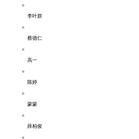
李叶群
蔡德仁
高一
陈婷
蒙蒙
薛柏俊