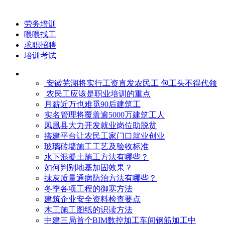
劳务培训
喂喂找工
求职招聘
培训考试
安徽芜湖将实行工资直发农民工 包工头不得代领
农民工应该是职业培训的重点
月薪近万也难觅90后建筑工
实名管理将覆盖逾5000万建筑工人
凤凰县大力开发就业岗位助脱贫
搭建平台让农民工家门口就业创业
玻璃砖墙施工工艺及验收标准
水下混凝土施工方法有哪些？
如何判别地基加固效果？
抹灰质量通病防治方法有哪些？
冬季各项工程的御寒​方法
建筑企业安全资料检查要点
木工施工图纸的识读方法
中建三局首个BIM数控加工车间钢筋加工中