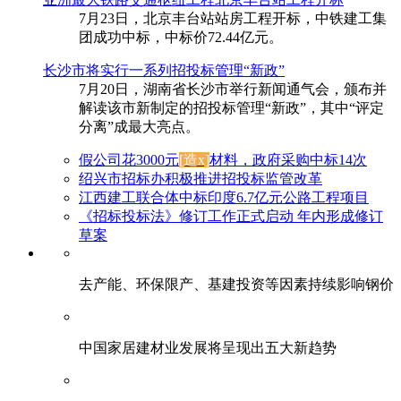
7月23日，北京丰台站站房工程开标，中铁建工集
团成功中标，中标价72.44亿元。
长沙市将实行一系列招投标管理“新政”
7月20日，湖南省长沙市举行新闻通气会，颁布并
解读该市新制定的招投标管理“新政”，其中“评定
分离”成最大亮点。
假公司花3000元
[造x]
材料，政府采购中标14次
绍兴市招标办积极推进招投标监管改革
江西建工联合体中标印度6.7亿元公路工程项目
《招标投标法》修订工作正式启动 年内形成修订
草案
去产能、环保限产、基建投资等因素持续影响钢价
中国家居建材业发展将呈现出五大新趋势