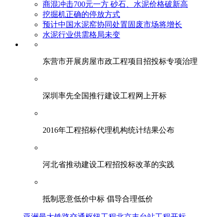
商混冲击700元一方 砂石、水泥价格破新高
挖掘机正确的停放方式
预计中国水泥窑协同处置固废市场将增长
水泥行业供需格局未变
东营市开展房屋市政工程项目招投标专项治理
深圳率先全国推行建设工程网上开标
2016年工程招标代理机构统计结果公布
河北省推动建设工程招投标改革的实践
抵制恶意低价中标 倡导合理低价
亚洲最大铁路交通枢纽工程北京丰台站工程开标