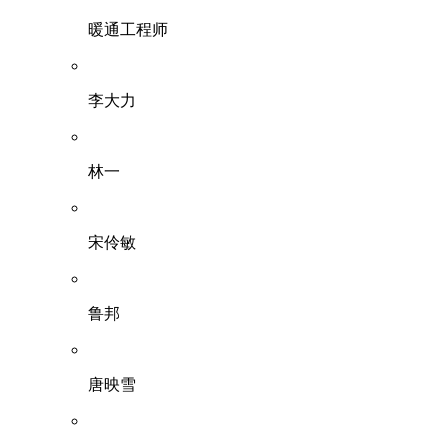
暖通工程师
李大力
林一
宋伶敏
鲁邦
唐映雪