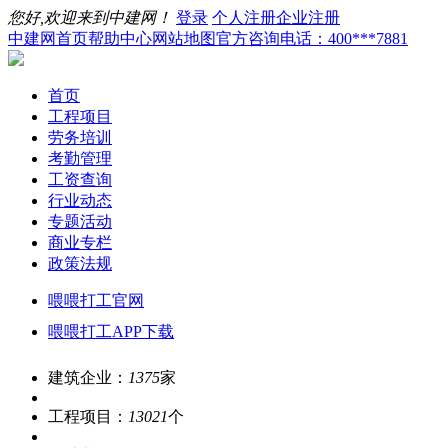
您好,欢迎来到中建网！
登录
个人注册
企业注册
中建网首页
帮助中心
网站地图
官方咨询电话：400***7881
首页
工程项目
劳务培训
考勤管理
工资查询
行业动态
专题活动
商业专栏
政策法规
喂喂打工官网
喂喂打工APP下载
建筑企业：
1375
家
工程项目：
13021
个