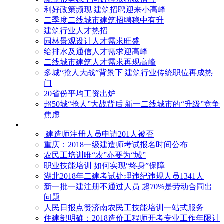
利好政策频现 建筑招聘迎来小高峰
二季度二线城市建筑招聘稳中有升
建筑行业人才热招
园林景观设计人才需求旺盛
给排水及通信人才需求迎高峰
二线城市建筑人才需求再现高峰
多城“抢人大战”背景下 建筑行业传统职位再成热
门
20省份平均工资出炉
超50城“抢人”大战背后 新一二线城市的“升级”竞争
焦虑
建造师注册人员申请201人被否
​重庆：2018一级建造师考试报名时间公布
农民工培训唯“农”亦要为“城”
职业技能培训 如何实现“终身”保障
湖北2018年二建考试处理违纪违规人员1341人
新一批一建注册不通过人员 超70%是劳动合同出
问题
人民日报点赞济南农民工技能培训一站式服务
住建部明确：2018造价工程师开考专业工作年限计