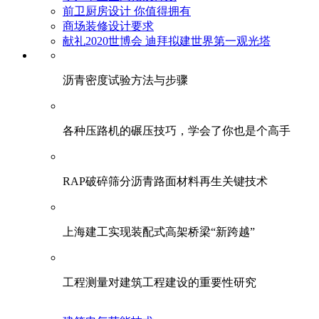
前卫厨房设计 你值得拥有
商场装修设计要求
献礼2020世博会 迪拜拟建世界第一观光塔
​沥青密度试验方法与步骤
各种压路机的碾压技巧，学会了你也是个高手
RAP破碎筛分沥青路面材料再生关键技术
上海建工实现装配式高架桥梁“新跨越”
工程测量对建筑工程建设的重要性研究