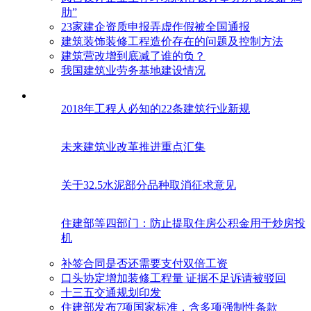
肋”
23家建企资质申报弄虚作假被全国通报
建筑装饰装修工程造价存在的问题及控制方法
建筑营改增到底减了谁的负？
我国建筑业劳务基地建设情况
2018年工程人必知的22条建筑行业新规
未来建筑业改革推进重点汇集
关于32.5水泥部分品种取消征求意见
住建部等四部门：防止提取住房公积金用于炒房投
机
补签合同是否还需要支付双倍工资
口头协定增加装修工程量 证据不足诉请被驳回
十三五交通规划印发
住建部发布7项国家标准，含多项强制性条款