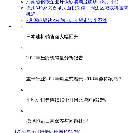
河南省钢铁企业环保影响周度调研（8月9日）
徐州349家采石场大面积关停，周边区域或将迎来
机遇
7月国内钢铁PMI为54.8% 钢市淡季不淡
日本建机销售额大幅回升
2017年压路机销量分析报告
重卡行业2017年爆发式增长 2018年会持续吗？
平地机销售连续10个月同比增幅超25%
搅拌拖泵日常保养与问题处理
1-7月挖掘机销量同比增长58.7%