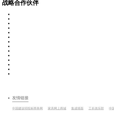
战略合作伙伴
友情链接
中国建设招投标商务网
家具网上商城
集成墙面
工长俱乐部
中