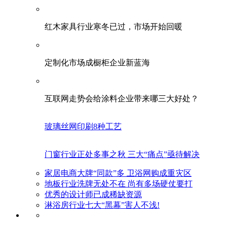
红木家具行业寒冬已过，市场开始回暖
定制化市场成橱柜企业新蓝海
互联网走势会给涂料企业带来哪三大好处？
玻璃丝网印刷8种工艺
门窗行业正处多事之秋 三大“痛点”亟待解决
家居电商大牌“同款”多 卫浴网购成重灾区
地板行业洗牌无处不在 尚有多场硬仗要打
优秀的设计师已成稀缺资源
淋浴房行业七大“黑幕”害人不浅!