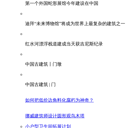
第一个外国蛇形展馆今年建设在中国
迪拜“未来博物馆”将成为世界上最复杂的建筑之一
红水河漂浮栈道建成当天获吉尼斯纪录
中国古建筑丨门墩
中国古建筑 | 门
如何把低价边角料化腐朽为神奇？
挪威建筑师设计圆形观鸟木塔
小户型卫生间拓展计划