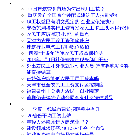
中国建筑劳务市场为何出现用工荒？
重庆发布全国首个装配式建筑工人技能标准
职工权益已有明文规定的 企业应依法执行
安徽芜湖将实行工资直发农民工 包工头不得代领
农民工应该是职业培训的重点
天津为农民工设工资预储账户
建筑行业电气工程师职位热招
“西漂”十多年呼唤农民工权益保护法
2019年1月1日社保费将由税务部门开征
外出农民工和外来就业创业人员 跨省异地就医将
能直接结算
进城落户能降低农民工用工成本吗
天津市健全农民工工资支付监控制度
福建泉州工会助力农民工创业圆梦
逾期仍未续签劳动合同会有什么法律后果
二季度二线城市建筑招聘稳中有升
20省份平均工资出炉
年轻人还愿意进入建筑业吗？
建设领域求职平均61.5人争夺1个岗位
就业形势稳中向好释放积极信号