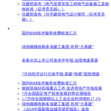
住建部发布《电气装置安装工程电气设备施工及验
收标准（征求意见稿）》
住建部发布《住宅建筑电气设计规范（征求意见
稿）》
国内BIM技术服务收费标准汇总
绿地频频收购多省建工集团 布局“大基建”
多家水泥上市公司发布半年报 业绩增速显著
7月份经济运行总体平稳 基建“拖累”固投增速
国内BIM技术服务收费标准汇总
财政部做好四项重点工作 促进房地产市场发展
7月全国固定资产投资发展趋势监测报告
1-7月份全国规模以上工业企业利润增长17.1%
绿地频频收购多省建工集团 布局“大基建”
《2018中国新商业城市研究报告》发布