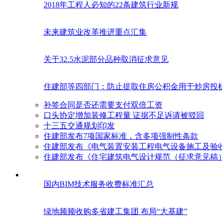
2018年工程人必知的22条建筑行业新规
未来建筑业改革推进重点汇集
关于32.5水泥部分品种取消征求意见
住建部等四部门：防止提取住房公积金用于炒房投
补签合同是否还需要支付双倍工资
口头协定增加装修工程量 证据不足诉请被驳回
十三五交通规划印发
住建部发布7项国家标准，含多项强制性条款
住建部发布《电气装置安装工程电气设备施工及验
住建部发布《住宅建筑电气设计规范（征求意见稿
国内BIM技术服务收费标准汇总
绿地频频收购多省建工集团 布局“大基建”