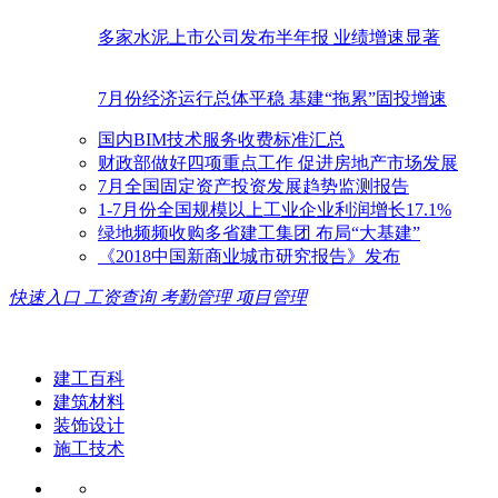
多家水泥上市公司发布半年报 业绩增速显著
7月份经济运行总体平稳 基建“拖累”固投增速
国内BIM技术服务收费标准汇总
财政部做好四项重点工作 促进房地产市场发展
7月全国固定资产投资发展趋势监测报告
1-7月份全国规模以上工业企业利润增长17.1%
绿地频频收购多省建工集团 布局“大基建”
《2018中国新商业城市研究报告》发布
快速入口
工资查询
考勤管理
项目管理
建工百科
建筑材料
装饰设计
施工技术