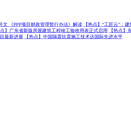
号文 《PPP项目财政管理暂行办法》解读
【热点】
“工匠云”：
点】
广东省新版房屋建筑工程竣工验收用表正式启用
【热点】
项目最新进展
【热点】
中国隔震抗震施工技术达国际先进水平