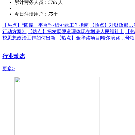
累计劳务人员：
5781
人
今日注册用户：
75
个
【热点】
“四库一平台”业绩补录工作指南
【热点】
对财政部…
行动方案》
【热点】
把发展硬道理体现在增进人民福祉上
【热
校思想政治工作如何出新
【热点】
金华路项目|哈尔滨路…号
行业动态
更多>