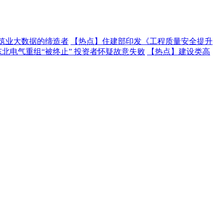
建筑业大数据的缔造者
【热点】
住建部印发《工程质量安全提升
东北电气重组“被终止” 投资者怀疑故意失败
【热点】
建设类高