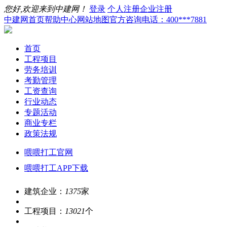
您好,欢迎来到中建网！
登录
个人注册
企业注册
中建网首页
帮助中心
网站地图
官方咨询电话：400***7881
首页
工程项目
劳务培训
考勤管理
工资查询
行业动态
专题活动
商业专栏
政策法规
喂喂打工官网
喂喂打工APP下载
建筑企业：
1375
家
工程项目：
13021
个