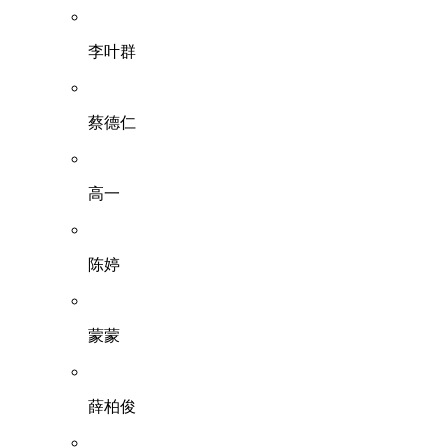
李叶群
蔡德仁
高一
陈婷
蒙蒙
薛柏俊