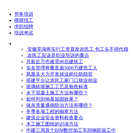
劳务培训
喂喂找工
求职招聘
培训考试
安徽芜湖将实行工资直发农民工 包工头不得代领
农民工应该是职业培训的重点
月薪近万也难觅90后建筑工
实名管理将覆盖逾5000万建筑工人
凤凰县大力开发就业岗位助脱贫
搭建平台让农民工家门口就业创业
玻璃砖墙施工工艺及验收标准
水下混凝土施工方法有哪些？
如何判别地基加固效果？
抹灰质量通病防治方法有哪些？
冬季各项工程的御寒​方法
建筑企业安全资料检查要点
木工施工图纸的识读方法
中建三局首个BIM数控加工车间钢筋加工中