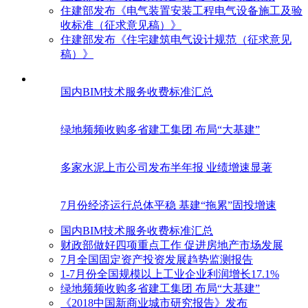
住建部发布《电气装置安装工程电气设备施工及验
收标准（征求意见稿）》
住建部发布《住宅建筑电气设计规范（征求意见
稿）》
国内BIM技术服务收费标准汇总
绿地频频收购多省建工集团 布局“大基建”
多家水泥上市公司发布半年报 业绩增速显著
7月份经济运行总体平稳 基建“拖累”固投增速
国内BIM技术服务收费标准汇总
财政部做好四项重点工作 促进房地产市场发展
7月全国固定资产投资发展趋势监测报告
1-7月份全国规模以上工业企业利润增长17.1%
绿地频频收购多省建工集团 布局“大基建”
《2018中国新商业城市研究报告》发布