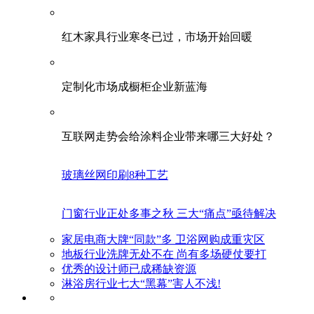
红木家具行业寒冬已过，市场开始回暖
定制化市场成橱柜企业新蓝海
互联网走势会给涂料企业带来哪三大好处？
玻璃丝网印刷8种工艺
门窗行业正处多事之秋 三大“痛点”亟待解决
家居电商大牌“同款”多 卫浴网购成重灾区
地板行业洗牌无处不在 尚有多场硬仗要打
优秀的设计师已成稀缺资源
淋浴房行业七大“黑幕”害人不浅!