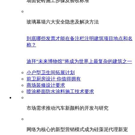
墙面瓷砖施工步骤及验收标准
玻璃幕墙六大安全隐患及解决方法
到底哪些发票才能在备注栏注明建筑项目地点和名
称？
迪拜“未来博物馆”将成为世界上最复杂的建筑之一
小户型卫生间拓展计划
前卫厨房设计 你值得拥有
商场装修设计要求
喷涂桥面防水涂料施工技术要求
市场需求推动汽车新颜料的开发与研究
网络为核心的新型营销模式成为硅藻泥代理新宠