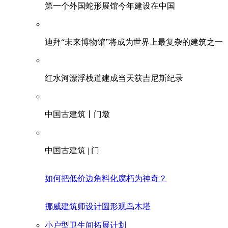
第一个外国蛇形展馆今年建设在中国
迪拜“未来博物馆”将成为世界上最复杂的建筑之一
红水河漂浮栈道建成当天获吉尼斯纪录
中国古建筑丨门墩
中国古建筑 | 门
如何把低价边角料化腐朽为神奇？
挪威建筑师设计圆形观鸟木塔
小户型卫生间拓展计划