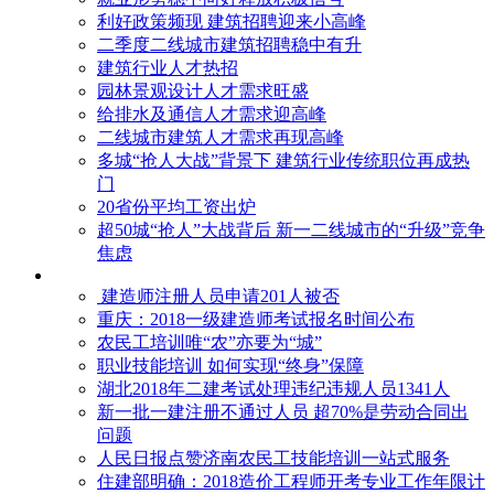
利好政策频现 建筑招聘迎来小高峰
二季度二线城市建筑招聘稳中有升
建筑行业人才热招
园林景观设计人才需求旺盛
给排水及通信人才需求迎高峰
二线城市建筑人才需求再现高峰
多城“抢人大战”背景下 建筑行业传统职位再成热
门
20省份平均工资出炉
超50城“抢人”大战背后 新一二线城市的“升级”竞争
焦虑
建造师注册人员申请201人被否
​重庆：2018一级建造师考试报名时间公布
农民工培训唯“农”亦要为“城”
职业技能培训 如何实现“终身”保障
湖北2018年二建考试处理违纪违规人员1341人
新一批一建注册不通过人员 超70%是劳动合同出
问题
人民日报点赞济南农民工技能培训一站式服务
住建部明确：2018造价工程师开考专业工作年限计