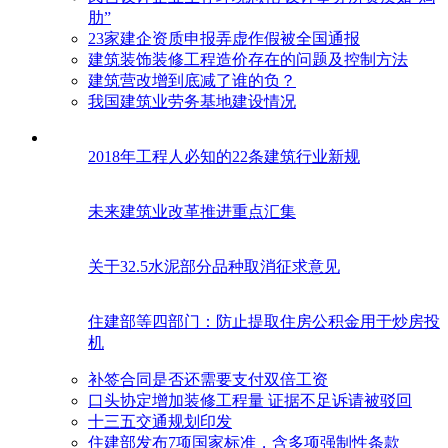
肋”
23家建企资质申报弄虚作假被全国通报
建筑装饰装修工程造价存在的问题及控制方法
建筑营改增到底减了谁的负？
我国建筑业劳务基地建设情况
2018年工程人必知的22条建筑行业新规
未来建筑业改革推进重点汇集
关于32.5水泥部分品种取消征求意见
住建部等四部门：防止提取住房公积金用于炒房投
机
补签合同是否还需要支付双倍工资
口头协定增加装修工程量 证据不足诉请被驳回
十三五交通规划印发
住建部发布7项国家标准，含多项强制性条款