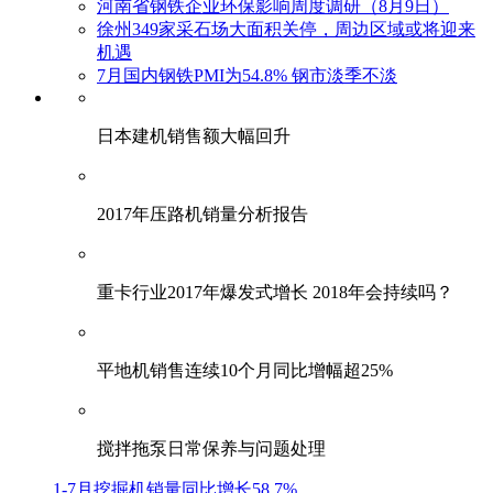
河南省钢铁企业环保影响周度调研（8月9日）
徐州349家采石场大面积关停，周边区域或将迎来
机遇
7月国内钢铁PMI为54.8% 钢市淡季不淡
日本建机销售额大幅回升
2017年压路机销量分析报告
重卡行业2017年爆发式增长 2018年会持续吗？
平地机销售连续10个月同比增幅超25%
搅拌拖泵日常保养与问题处理
1-7月挖掘机销量同比增长58.7%