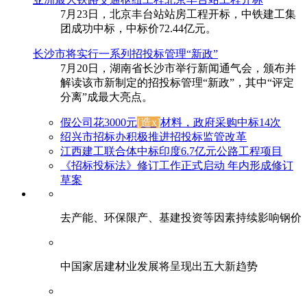
7月23日，北京丰台站站房工程开标，中铁建工集
团成功中标，中标价72.44亿元。
长沙市将实行一系列招投标管理“新政”
7月20日，湖南省长沙市举行新闻通气会，颁布并
解读该市新制定的招投标管理“新政”，其中“评定
分离”成最大亮点。
假公司花3000元
[造x]
材料，政府采购中标14次
绍兴市招标办积极推进招投标监管改革
江西建工联合体中标印度6.7亿元公路工程项目
《招标投标法》修订工作正式启动 年内形成修订
草案
去产能、环保限产、基建投资等因素持续影响钢价
中国家居建材业发展将呈现出五大新趋势