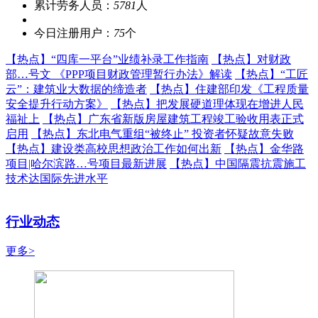
累计劳务人员：
5781
人
今日注册用户：
75
个
【热点】
“四库一平台”业绩补录工作指南
【热点】
对财政
部…号文 《PPP项目财政管理暂行办法》解读
【热点】
“工匠
云”：建筑业大数据的缔造者
【热点】
住建部印发《工程质量
安全提升行动方案》
【热点】
把发展硬道理体现在增进人民
福祉上
【热点】
广东省新版房屋建筑工程竣工验收用表正式
启用
【热点】
东北电气重组“被终止” 投资者怀疑故意失败
【热点】
建设类高校思想政治工作如何出新
【热点】
金华路
项目|哈尔滨路…号项目最新进展
【热点】
中国隔震抗震施工
技术达国际先进水平
行业动态
更多>