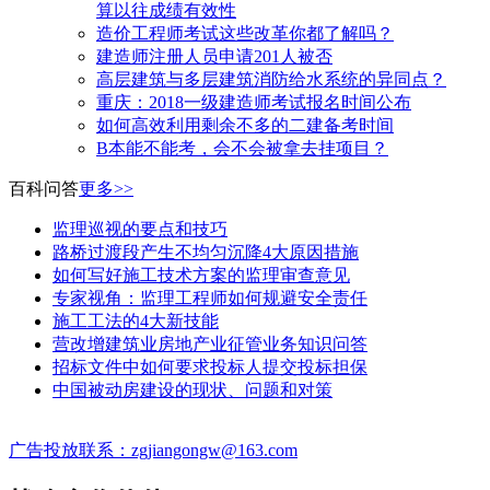
算以往成绩有效性
造价工程师考试这些改革你都了解吗？
建造师注册人员申请201人被否
高层建筑与多层建筑消防给水系统的异同点？
​重庆：2018一级建造师考试报名时间公布
如何高效利用剩余不多的二建备考时间
B本能不能考，会不会被拿去挂项目？
百科问答
更多>>
监理巡视的要点和技巧
路桥过渡段产生不均匀沉降4大原因措施
如何写好施工技术方案的监理审查意见
专家视角：监理工程师如何规避安全责任
施工工法的4大新技能
营改增建筑业房地产业征管业务知识问答
招标文件中如何要求投标人提交投标担保
中国被动房建设的现状、问题和对策
广告投放联系：zgjiangongw@163.com