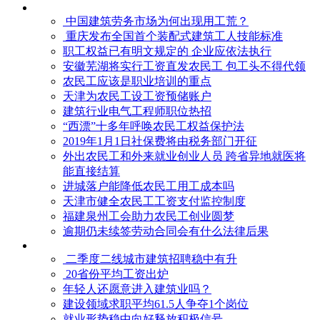
中国建筑劳务市场为何出现用工荒？
重庆发布全国首个装配式建筑工人技能标准
职工权益已有明文规定的 企业应依法执行
安徽芜湖将实行工资直发农民工 包工头不得代领
农民工应该是职业培训的重点
天津为农民工设工资预储账户
建筑行业电气工程师职位热招
“西漂”十多年呼唤农民工权益保护法
2019年1月1日社保费将由税务部门开征
外出农民工和外来就业创业人员 跨省异地就医将
能直接结算
进城落户能降低农民工用工成本吗
天津市健全农民工工资支付监控制度
福建泉州工会助力农民工创业圆梦
逾期仍未续签劳动合同会有什么法律后果
二季度二线城市建筑招聘稳中有升
20省份平均工资出炉
年轻人还愿意进入建筑业吗？
建设领域求职平均61.5人争夺1个岗位
就业形势稳中向好释放积极信号