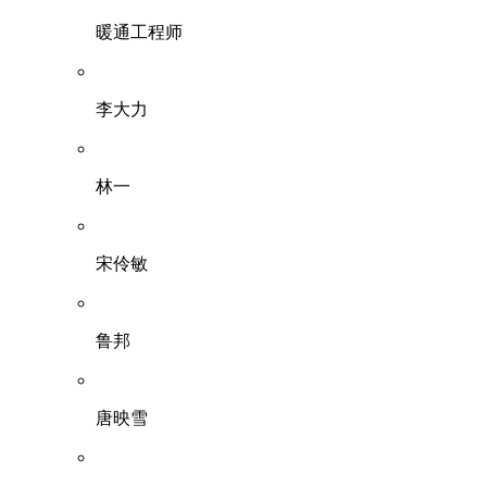
暖通工程师
李大力
林一
宋伶敏
鲁邦
唐映雪