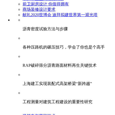
前卫厨房设计 你值得拥有
商场装修设计要求
献礼2020世博会 迪拜拟建世界第一观光塔
​沥青密度试验方法与步骤
各种压路机的碾压技巧，学会了你也是个高手
RAP破碎筛分沥青路面材料再生关键技术
上海建工实现装配式高架桥梁“新跨越”
工程测量对建筑工程建设的重要性研究