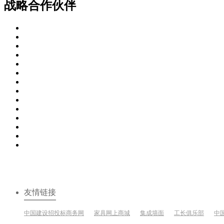
战略合作伙伴
友情链接
中国建设招投标商务网
家具网上商城
集成墙面
工长俱乐部
中