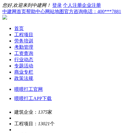
您好,欢迎来到中建网！
登录
个人注册
企业注册
中建网首页
帮助中心
网站地图
官方咨询电话：400***7881
首页
工程项目
劳务培训
考勤管理
工资查询
行业动态
专题活动
商业专栏
政策法规
喂喂打工官网
喂喂打工APP下载
建筑企业：
1375
家
工程项目：
13021
个