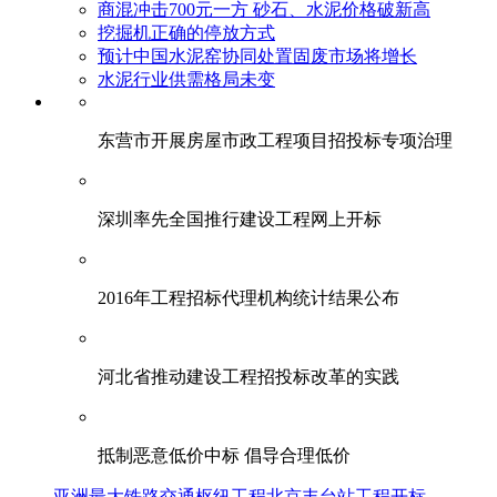
商混冲击700元一方 砂石、水泥价格破新高
挖掘机正确的停放方式
预计中国水泥窑协同处置固废市场将增长
水泥行业供需格局未变
东营市开展房屋市政工程项目招投标专项治理
深圳率先全国推行建设工程网上开标
2016年工程招标代理机构统计结果公布
河北省推动建设工程招投标改革的实践
抵制恶意低价中标 倡导合理低价
亚洲最大铁路交通枢纽工程北京丰台站工程开标