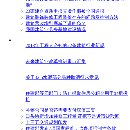
肋”
23家建企资质申报弄虚作假被全国通报
建筑装饰装修工程造价存在的问题及控制方法
建筑营改增到底减了谁的负？
我国建筑业劳务基地建设情况
2018年工程人必知的22条建筑行业新规
未来建筑业改革推进重点汇集
关于32.5水泥部分品种取消征求意见
住建部等四部门：防止提取住房公积金用于炒房投
机
补签合同是否还需要支付双倍工资
口头协定增加装修工程量 证据不足诉请被驳回
十三五交通规划印发
住建部发布7项国家标准，含多项强制性条款