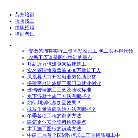
劳务培训
喂喂找工
求职招聘
培训考试
安徽芜湖将实行工资直发农民工 包工头不得代领
农民工应该是职业培训的重点
月薪近万也难觅90后建筑工
实名管理将覆盖逾5000万建筑工人
凤凰县大力开发就业岗位助脱贫
搭建平台让农民工家门口就业创业
玻璃砖墙施工工艺及验收标准
水下混凝土施工方法有哪些？
如何判别地基加固效果？
抹灰质量通病防治方法有哪些？
冬季各项工程的御寒​方法
建筑企业安全资料检查要点
木工施工图纸的识读方法
中建三局首个BIM数控加工车间钢筋加工中