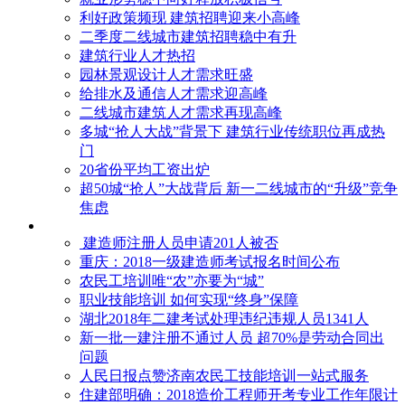
利好政策频现 建筑招聘迎来小高峰
二季度二线城市建筑招聘稳中有升
建筑行业人才热招
园林景观设计人才需求旺盛
给排水及通信人才需求迎高峰
二线城市建筑人才需求再现高峰
多城“抢人大战”背景下 建筑行业传统职位再成热
门
20省份平均工资出炉
超50城“抢人”大战背后 新一二线城市的“升级”竞争
焦虑
建造师注册人员申请201人被否
​重庆：2018一级建造师考试报名时间公布
农民工培训唯“农”亦要为“城”
职业技能培训 如何实现“终身”保障
湖北2018年二建考试处理违纪违规人员1341人
新一批一建注册不通过人员 超70%是劳动合同出
问题
人民日报点赞济南农民工技能培训一站式服务
住建部明确：2018造价工程师开考专业工作年限计