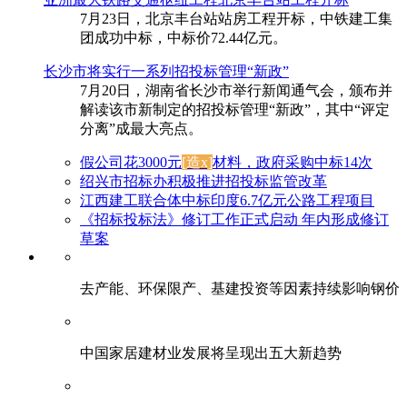
7月23日，北京丰台站站房工程开标，中铁建工集
团成功中标，中标价72.44亿元。
长沙市将实行一系列招投标管理“新政”
7月20日，湖南省长沙市举行新闻通气会，颁布并
解读该市新制定的招投标管理“新政”，其中“评定
分离”成最大亮点。
假公司花3000元
[造x]
材料，政府采购中标14次
绍兴市招标办积极推进招投标监管改革
江西建工联合体中标印度6.7亿元公路工程项目
《招标投标法》修订工作正式启动 年内形成修订
草案
去产能、环保限产、基建投资等因素持续影响钢价
中国家居建材业发展将呈现出五大新趋势