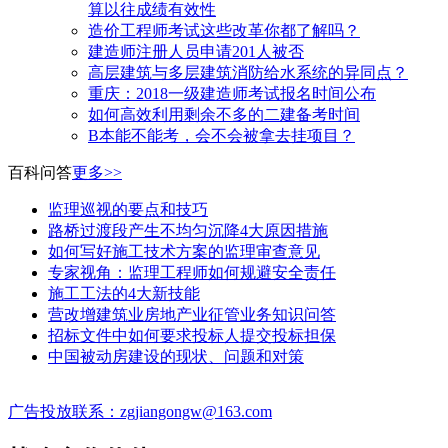
算以往成绩有效性
造价工程师考试这些改革你都了解吗？
建造师注册人员申请201人被否
高层建筑与多层建筑消防给水系统的异同点？
​重庆：2018一级建造师考试报名时间公布
如何高效利用剩余不多的二建备考时间
B本能不能考，会不会被拿去挂项目？
百科问答
更多>>
监理巡视的要点和技巧
路桥过渡段产生不均匀沉降4大原因措施
如何写好施工技术方案的监理审查意见
专家视角：监理工程师如何规避安全责任
施工工法的4大新技能
营改增建筑业房地产业征管业务知识问答
招标文件中如何要求投标人提交投标担保
中国被动房建设的现状、问题和对策
广告投放联系：zgjiangongw@163.com