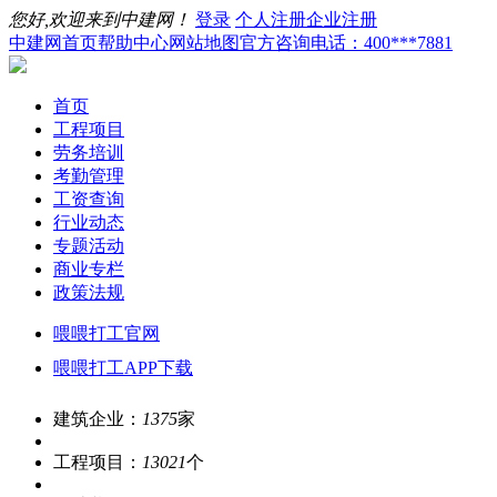
您好,欢迎来到中建网！
登录
个人注册
企业注册
中建网首页
帮助中心
网站地图
官方咨询电话：400***7881
首页
工程项目
劳务培训
考勤管理
工资查询
行业动态
专题活动
商业专栏
政策法规
喂喂打工官网
喂喂打工APP下载
建筑企业：
1375
家
工程项目：
13021
个