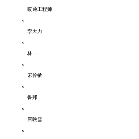
暖通工程师
李大力
林一
宋伶敏
鲁邦
唐映雪