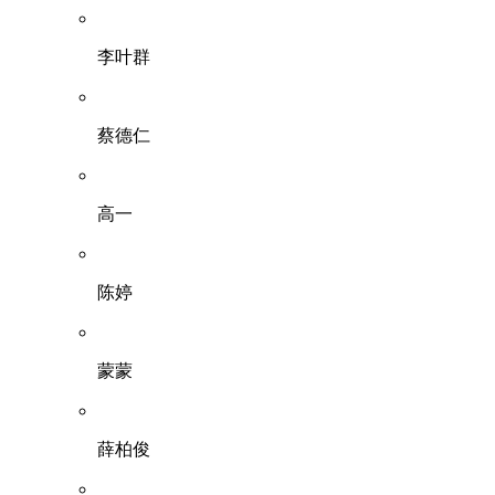
李叶群
蔡德仁
高一
陈婷
蒙蒙
薛柏俊