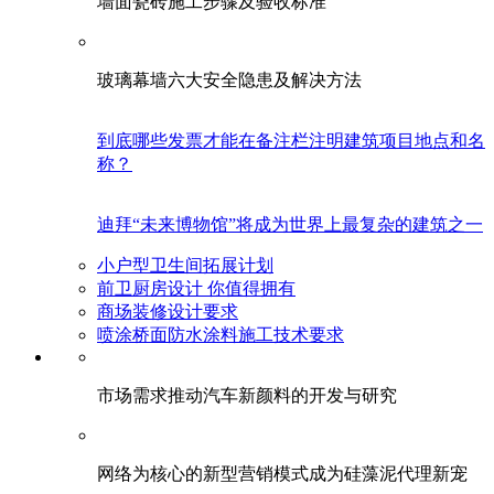
墙面瓷砖施工步骤及验收标准
玻璃幕墙六大安全隐患及解决方法
到底哪些发票才能在备注栏注明建筑项目地点和名
称？
迪拜“未来博物馆”将成为世界上最复杂的建筑之一
小户型卫生间拓展计划
前卫厨房设计 你值得拥有
商场装修设计要求
喷涂桥面防水涂料施工技术要求
市场需求推动汽车新颜料的开发与研究
网络为核心的新型营销模式成为硅藻泥代理新宠