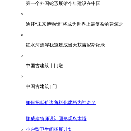
第一个外国蛇形展馆今年建设在中国
迪拜“未来博物馆”将成为世界上最复杂的建筑之一
红水河漂浮栈道建成当天获吉尼斯纪录
中国古建筑丨门墩
中国古建筑 | 门
如何把低价边角料化腐朽为神奇？
挪威建筑师设计圆形观鸟木塔
小户型卫生间拓展计划