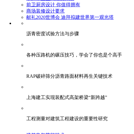
前卫厨房设计 你值得拥有
商场装修设计要求
献礼2020世博会 迪拜拟建世界第一观光塔
​沥青密度试验方法与步骤
各种压路机的碾压技巧，学会了你也是个高手
RAP破碎筛分沥青路面材料再生关键技术
上海建工实现装配式高架桥梁“新跨越”
工程测量对建筑工程建设的重要性研究