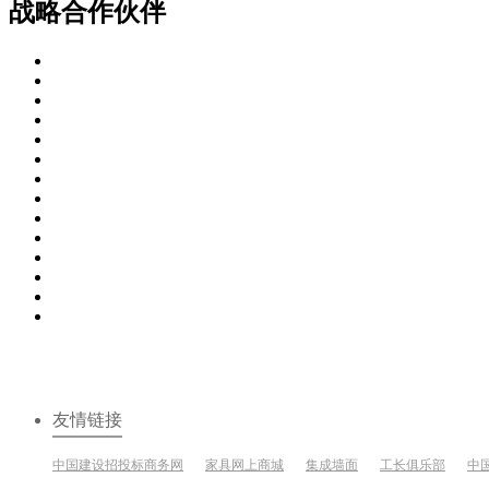
战略合作伙伴
友情链接
中国建设招投标商务网
家具网上商城
集成墙面
工长俱乐部
中