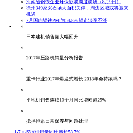
河南省钢铁企业环保影响周度调研（8月9日）
徐州349家采石场大面积关停，周边区域或将迎来
机遇
7月国内钢铁PMI为54.8% 钢市淡季不淡
日本建机销售额大幅回升
2017年压路机销量分析报告
重卡行业2017年爆发式增长 2018年会持续吗？
平地机销售连续10个月同比增幅超25%
搅拌拖泵日常保养与问题处理
1-7月挖掘机销量同比增长58.7%