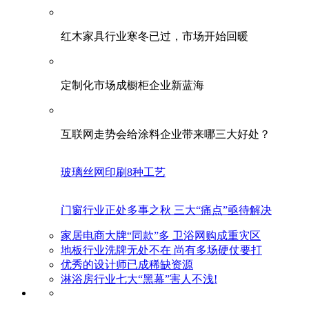
红木家具行业寒冬已过，市场开始回暖
定制化市场成橱柜企业新蓝海
互联网走势会给涂料企业带来哪三大好处？
玻璃丝网印刷8种工艺
门窗行业正处多事之秋 三大“痛点”亟待解决
家居电商大牌“同款”多 卫浴网购成重灾区
地板行业洗牌无处不在 尚有多场硬仗要打
优秀的设计师已成稀缺资源
淋浴房行业七大“黑幕”害人不浅!