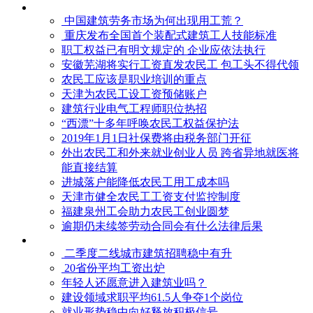
中国建筑劳务市场为何出现用工荒？
重庆发布全国首个装配式建筑工人技能标准
职工权益已有明文规定的 企业应依法执行
安徽芜湖将实行工资直发农民工 包工头不得代领
农民工应该是职业培训的重点
天津为农民工设工资预储账户
建筑行业电气工程师职位热招
“西漂”十多年呼唤农民工权益保护法
2019年1月1日社保费将由税务部门开征
外出农民工和外来就业创业人员 跨省异地就医将
能直接结算
进城落户能降低农民工用工成本吗
天津市健全农民工工资支付监控制度
福建泉州工会助力农民工创业圆梦
逾期仍未续签劳动合同会有什么法律后果
二季度二线城市建筑招聘稳中有升
20省份平均工资出炉
年轻人还愿意进入建筑业吗？
建设领域求职平均61.5人争夺1个岗位
就业形势稳中向好释放积极信号