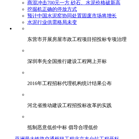
商混冲击700元一方 砂石、水泥价格破新高
挖掘机正确的停放方式
预计中国水泥窑协同处置固废市场将增长
水泥行业供需格局未变
东营市开展房屋市政工程项目招投标专项治理
深圳率先全国推行建设工程网上开标
2016年工程招标代理机构统计结果公布
河北省推动建设工程招投标改革的实践
抵制恶意低价中标 倡导合理低价
亚洲最大铁路交通枢纽工程北京丰台站工程开标