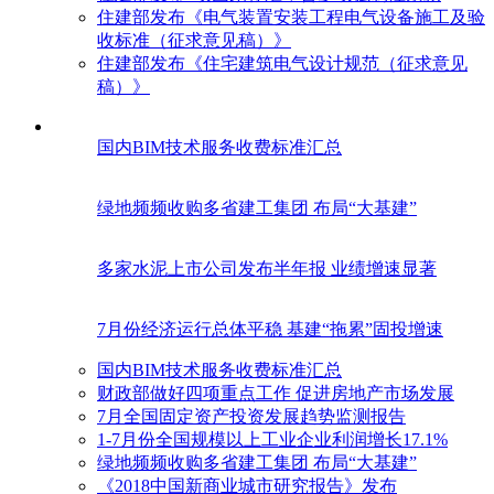
住建部发布《电气装置安装工程电气设备施工及验
收标准（征求意见稿）》
住建部发布《住宅建筑电气设计规范（征求意见
稿）》
国内BIM技术服务收费标准汇总
绿地频频收购多省建工集团 布局“大基建”
多家水泥上市公司发布半年报 业绩增速显著
7月份经济运行总体平稳 基建“拖累”固投增速
国内BIM技术服务收费标准汇总
财政部做好四项重点工作 促进房地产市场发展
7月全国固定资产投资发展趋势监测报告
1-7月份全国规模以上工业企业利润增长17.1%
绿地频频收购多省建工集团 布局“大基建”
《2018中国新商业城市研究报告》发布