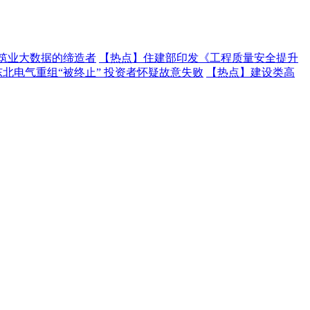
建筑业大数据的缔造者
【热点】
住建部印发《工程质量安全提升
东北电气重组“被终止” 投资者怀疑故意失败
【热点】
建设类高