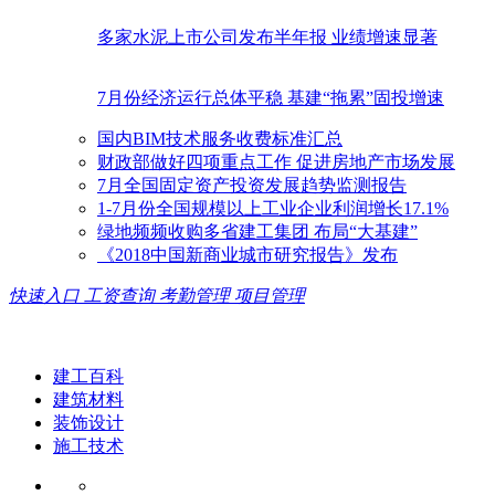
多家水泥上市公司发布半年报 业绩增速显著
7月份经济运行总体平稳 基建“拖累”固投增速
国内BIM技术服务收费标准汇总
财政部做好四项重点工作 促进房地产市场发展
7月全国固定资产投资发展趋势监测报告
1-7月份全国规模以上工业企业利润增长17.1%
绿地频频收购多省建工集团 布局“大基建”
《2018中国新商业城市研究报告》发布
快速入口
工资查询
考勤管理
项目管理
建工百科
建筑材料
装饰设计
施工技术