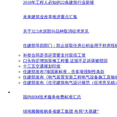
2018年工程人必知的22条建筑行业新规
未来建筑业改革推进重点汇集
关于32.5水泥部分品种取消征求意见
住建部等四部门：防止提取住房公积金用于炒房投
补签合同是否还需要支付双倍工资
口头协定增加装修工程量 证据不足诉请被驳回
十三五交通规划印发
住建部发布7项国家标准，含多项强制性条款
住建部发布《电气装置安装工程电气设备施工及验
住建部发布《住宅建筑电气设计规范（征求意见稿
国内BIM技术服务收费标准汇总
绿地频频收购多省建工集团 布局“大基建”