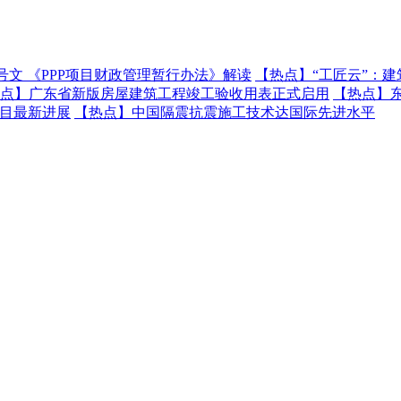
号文 《PPP项目财政管理暂行办法》解读
【热点】
“工匠云”：
点】
广东省新版房屋建筑工程竣工验收用表正式启用
【热点】
项目最新进展
【热点】
中国隔震抗震施工技术达国际先进水平