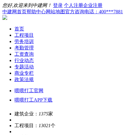
您好,欢迎来到中建网！
登录
个人注册
企业注册
中建网首页
帮助中心
网站地图
官方咨询电话：400***7881
首页
工程项目
劳务培训
考勤管理
工资查询
行业动态
专题活动
商业专栏
政策法规
喂喂打工官网
喂喂打工APP下载
建筑企业：
1375
家
工程项目：
13021
个