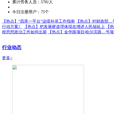
累计劳务人员：
5781
人
今日注册用户：
75
个
【热点】
“四库一平台”业绩补录工作指南
【热点】
对财政部…
行动方案》
【热点】
把发展硬道理体现在增进人民福祉上
【热
校思想政治工作如何出新
【热点】
金华路项目|哈尔滨路…号
行业动态
更多>