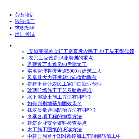
劳务培训
喂喂找工
求职招聘
培训考试
安徽芜湖将实行工资直发农民工 包工头不得代领
农民工应该是职业培训的重点
月薪近万也难觅90后建筑工
实名管理将覆盖逾5000万建筑工人
凤凰县大力开发就业岗位助脱贫
搭建平台让农民工家门口就业创业
玻璃砖墙施工工艺及验收标准
水下混凝土施工方法有哪些？
如何判别地基加固效果？
抹灰质量通病防治方法有哪些？
冬季各项工程的御寒​方法
建筑企业安全资料检查要点
木工施工图纸的识读方法
中建三局首个BIM数控加工车间钢筋加工中