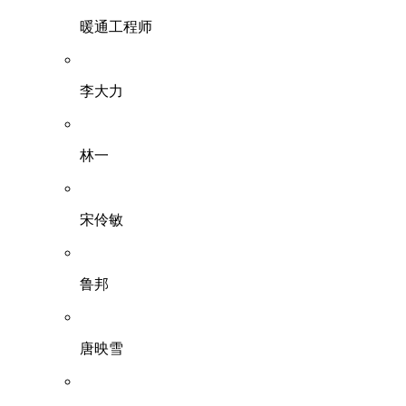
暖通工程师
李大力
林一
宋伶敏
鲁邦
唐映雪