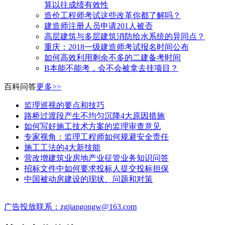
算以往成绩有效性
造价工程师考试这些改革你都了解吗？
建造师注册人员申请201人被否
高层建筑与多层建筑消防给水系统的异同点？
​重庆：2018一级建造师考试报名时间公布
如何高效利用剩余不多的二建备考时间
B本能不能考，会不会被拿去挂项目？
百科问答
更多>>
监理巡视的要点和技巧
路桥过渡段产生不均匀沉降4大原因措施
如何写好施工技术方案的监理审查意见
专家视角：监理工程师如何规避安全责任
施工工法的4大新技能
营改增建筑业房地产业征管业务知识问答
招标文件中如何要求投标人提交投标担保
中国被动房建设的现状、问题和对策
广告投放联系：zgjiangongw@163.com