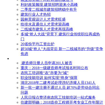
利好政策频现 建筑招聘迎来小高峰
二季度二线城市建筑招聘稳中有升
建筑行业人才热招
园林景观设计人才需求旺盛
给排水及通信人才需求迎高峰
二线城市建筑人才需求再现高峰
多城“抢人大战”背景下 建筑行业传统职位再成热
门
20省份平均工资出炉
超50城“抢人”大战背后 新一二线城市的“升级”竞争
焦虑
建造师注册人员申请201人被否
​重庆：2018一级建造师考试报名时间公布
农民工培训唯“农”亦要为“城”
职业技能培训 如何实现“终身”保障
湖北2018年二建考试处理违纪违规人员1341人
新一批一建注册不通过人员 超70%是劳动合同出
问题
人民日报点赞济南农民工技能培训一站式服务
住建部明确：2018造价工程师开考专业工作年限计