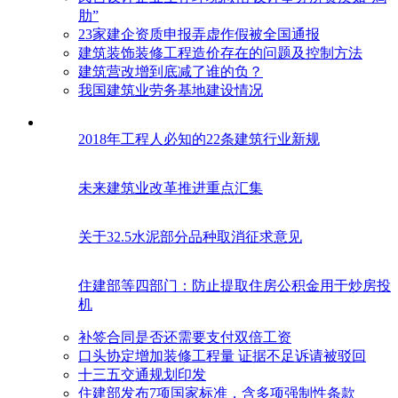
肋”
23家建企资质申报弄虚作假被全国通报
建筑装饰装修工程造价存在的问题及控制方法
建筑营改增到底减了谁的负？
我国建筑业劳务基地建设情况
2018年工程人必知的22条建筑行业新规
未来建筑业改革推进重点汇集
关于32.5水泥部分品种取消征求意见
住建部等四部门：防止提取住房公积金用于炒房投
机
补签合同是否还需要支付双倍工资
口头协定增加装修工程量 证据不足诉请被驳回
十三五交通规划印发
住建部发布7项国家标准，含多项强制性条款