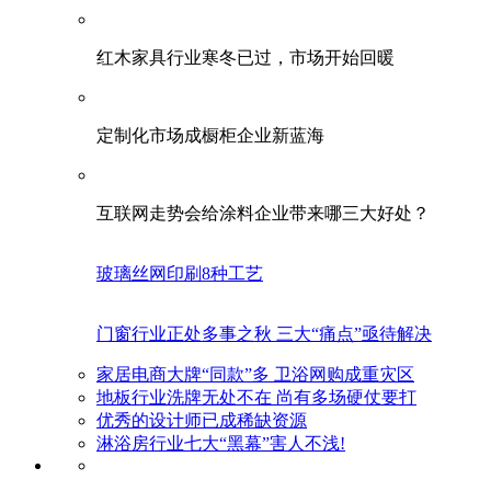
红木家具行业寒冬已过，市场开始回暖
定制化市场成橱柜企业新蓝海
互联网走势会给涂料企业带来哪三大好处？
玻璃丝网印刷8种工艺
门窗行业正处多事之秋 三大“痛点”亟待解决
家居电商大牌“同款”多 卫浴网购成重灾区
地板行业洗牌无处不在 尚有多场硬仗要打
优秀的设计师已成稀缺资源
淋浴房行业七大“黑幕”害人不浅!