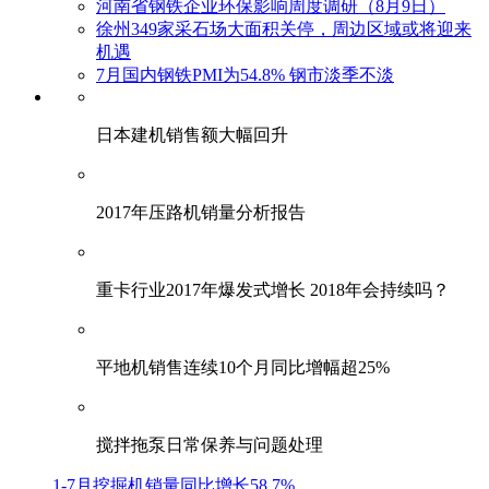
河南省钢铁企业环保影响周度调研（8月9日）
徐州349家采石场大面积关停，周边区域或将迎来
机遇
7月国内钢铁PMI为54.8% 钢市淡季不淡
日本建机销售额大幅回升
2017年压路机销量分析报告
重卡行业2017年爆发式增长 2018年会持续吗？
平地机销售连续10个月同比增幅超25%
搅拌拖泵日常保养与问题处理
1-7月挖掘机销量同比增长58.7%