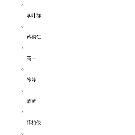
李叶群
蔡德仁
高一
陈婷
蒙蒙
薛柏俊