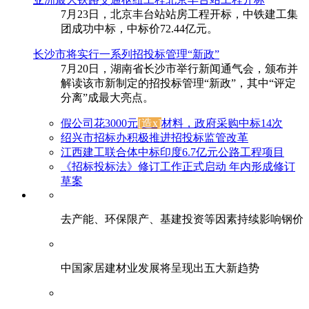
7月23日，北京丰台站站房工程开标，中铁建工集
团成功中标，中标价72.44亿元。
长沙市将实行一系列招投标管理“新政”
7月20日，湖南省长沙市举行新闻通气会，颁布并
解读该市新制定的招投标管理“新政”，其中“评定
分离”成最大亮点。
假公司花3000元
[造x]
材料，政府采购中标14次
绍兴市招标办积极推进招投标监管改革
江西建工联合体中标印度6.7亿元公路工程项目
《招标投标法》修订工作正式启动 年内形成修订
草案
去产能、环保限产、基建投资等因素持续影响钢价
中国家居建材业发展将呈现出五大新趋势