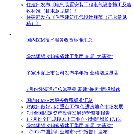
住建部发布《电气装置安装工程电气设备施工及验
收标准（征求意见稿）》
住建部发布《住宅建筑电气设计规范（征求意见
稿）》
国内BIM技术服务收费标准汇总
绿地频频收购多省建工集团 布局“大基建”
多家水泥上市公司发布半年报 业绩增速显著
7月份经济运行总体平稳 基建“拖累”固投增速
国内BIM技术服务收费标准汇总
财政部做好四项重点工作 促进房地产市场发展
7月全国固定资产投资发展趋势监测报告
1-7月份全国规模以上工业企业利润增长17.1%
绿地频频收购多省建工集团 布局“大基建”
《2018中国新商业城市研究报告》发布