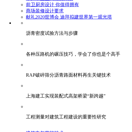
前卫厨房设计 你值得拥有
商场装修设计要求
献礼2020世博会 迪拜拟建世界第一观光塔
​沥青密度试验方法与步骤
各种压路机的碾压技巧，学会了你也是个高手
RAP破碎筛分沥青路面材料再生关键技术
上海建工实现装配式高架桥梁“新跨越”
工程测量对建筑工程建设的重要性研究