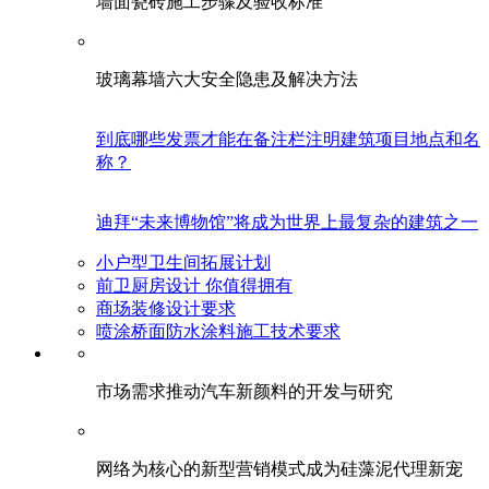
墙面瓷砖施工步骤及验收标准
玻璃幕墙六大安全隐患及解决方法
到底哪些发票才能在备注栏注明建筑项目地点和名
称？
迪拜“未来博物馆”将成为世界上最复杂的建筑之一
小户型卫生间拓展计划
前卫厨房设计 你值得拥有
商场装修设计要求
喷涂桥面防水涂料施工技术要求
市场需求推动汽车新颜料的开发与研究
网络为核心的新型营销模式成为硅藻泥代理新宠