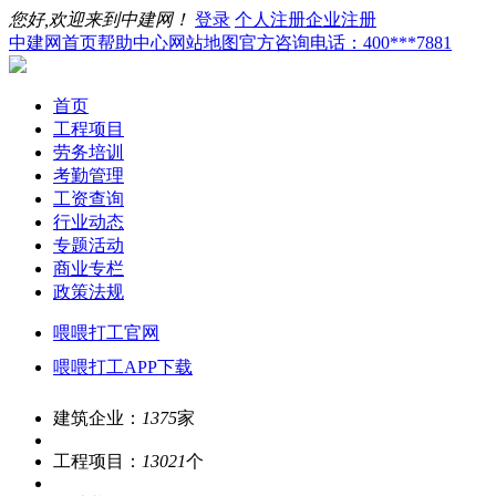
您好,欢迎来到中建网！
登录
个人注册
企业注册
中建网首页
帮助中心
网站地图
官方咨询电话：400***7881
首页
工程项目
劳务培训
考勤管理
工资查询
行业动态
专题活动
商业专栏
政策法规
喂喂打工官网
喂喂打工APP下载
建筑企业：
1375
家
工程项目：
13021
个