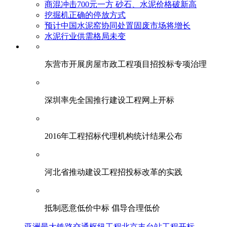
商混冲击700元一方 砂石、水泥价格破新高
挖掘机正确的停放方式
预计中国水泥窑协同处置固废市场将增长
水泥行业供需格局未变
东营市开展房屋市政工程项目招投标专项治理
深圳率先全国推行建设工程网上开标
2016年工程招标代理机构统计结果公布
河北省推动建设工程招投标改革的实践
抵制恶意低价中标 倡导合理低价
亚洲最大铁路交通枢纽工程北京丰台站工程开标