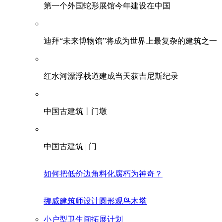
第一个外国蛇形展馆今年建设在中国
迪拜“未来博物馆”将成为世界上最复杂的建筑之一
红水河漂浮栈道建成当天获吉尼斯纪录
中国古建筑丨门墩
中国古建筑 | 门
如何把低价边角料化腐朽为神奇？
挪威建筑师设计圆形观鸟木塔
小户型卫生间拓展计划