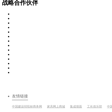
战略合作伙伴
友情链接
中国建设招投标商务网
家具网上商城
集成墙面
工长俱乐部
中