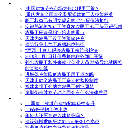
中国建筑劳务市场为何出现用工荒？
重庆发布全国首个装配式建筑工人技能标准
职工权益已有明文规定的 企业应依法执行
安徽芜湖将实行工资直发农民工 包工头不得代领
农民工应该是职业培训的重点
天津为农民工设工资预储账户
建筑行业电气工程师职位热招
“西漂”十多年呼唤农民工权益保护法
2019年1月1日社保费将由税务部门开征
外出农民工和外来就业创业人员 跨省异地就医将
能直接结算
进城落户能降低农民工用工成本吗
天津市健全农民工工资支付监控制度
福建泉州工会助力农民工创业圆梦
逾期仍未续签劳动合同会有什么法律后果
二季度二线城市建筑招聘稳中有升
20省份平均工资出炉
年轻人还愿意进入建筑业吗？
建设领域求职平均61.5人争夺1个岗位
就业形势稳中向好释放积极信号