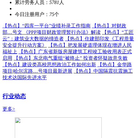
累计劳务人员：
5781
人
今日注册用户：
75
个
【热点】
“四库一平台”业绩补录工作指南
【热点】
对财政
部…号文 《PPP项目财政管理暂行办法》解读
【热点】
“工匠
云”：建筑业大数据的缔造者
【热点】
住建部印发《工程质量
安全提升行动方案》
【热点】
把发展硬道理体现在增进人民
福祉上
【热点】
广东省新版房屋建筑工程竣工验收用表正式
启用
【热点】
东北电气重组“被终止” 投资者怀疑故意失败
【热点】
建设类高校思想政治工作如何出新
【热点】
金华路
项目|哈尔滨路…号项目最新进展
【热点】
中国隔震抗震施工
技术达国际先进水平
行业动态
更多>