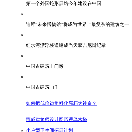
第一个外国蛇形展馆今年建设在中国
迪拜“未来博物馆”将成为世界上最复杂的建筑之一
红水河漂浮栈道建成当天获吉尼斯纪录
中国古建筑丨门墩
中国古建筑 | 门
如何把低价边角料化腐朽为神奇？
挪威建筑师设计圆形观鸟木塔
小户型卫生间拓展计划