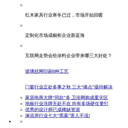
红木家具行业寒冬已过，市场开始回暖
定制化市场成橱柜企业新蓝海
互联网走势会给涂料企业带来哪三大好处？
玻璃丝网印刷8种工艺
门窗行业正处多事之秋 三大“痛点”亟待解决
家居电商大牌“同款”多 卫浴网购成重灾区
地板行业洗牌无处不在 尚有多场硬仗要打
优秀的设计师已成稀缺资源
淋浴房行业七大“黑幕”害人不浅!