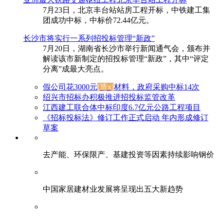
7月23日，北京丰台站站房工程开标，中铁建工集
团成功中标，中标价72.44亿元。
长沙市将实行一系列招投标管理“新政”
7月20日，湖南省长沙市举行新闻通气会，颁布并
解读该市新制定的招投标管理“新政”，其中“评定
分离”成最大亮点。
假公司花3000元
[造x]
材料，政府采购中标14次
绍兴市招标办积极推进招投标监管改革
江西建工联合体中标印度6.7亿元公路工程项目
《招标投标法》修订工作正式启动 年内形成修订
草案
去产能、环保限产、基建投资等因素持续影响钢价
中国家居建材业发展将呈现出五大新趋势