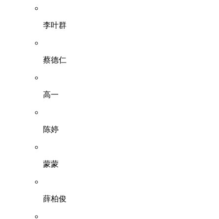
李叶群
蔡德仁
高一
陈婷
蒙蒙
薛柏俊