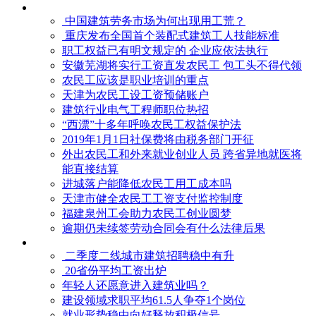
中国建筑劳务市场为何出现用工荒？
重庆发布全国首个装配式建筑工人技能标准
职工权益已有明文规定的 企业应依法执行
安徽芜湖将实行工资直发农民工 包工头不得代领
农民工应该是职业培训的重点
天津为农民工设工资预储账户
建筑行业电气工程师职位热招
“西漂”十多年呼唤农民工权益保护法
2019年1月1日社保费将由税务部门开征
外出农民工和外来就业创业人员 跨省异地就医将
能直接结算
进城落户能降低农民工用工成本吗
天津市健全农民工工资支付监控制度
福建泉州工会助力农民工创业圆梦
逾期仍未续签劳动合同会有什么法律后果
二季度二线城市建筑招聘稳中有升
20省份平均工资出炉
年轻人还愿意进入建筑业吗？
建设领域求职平均61.5人争夺1个岗位
就业形势稳中向好释放积极信号