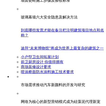
墙面瓷砖施工步骤及验收标准
玻璃幕墙六大安全隐患及解决方法
到底哪些发票才能在备注栏注明建筑项目地点和名
称？
迪拜“未来博物馆”将成为世界上最复杂的建筑之一
小户型卫生间拓展计划
前卫厨房设计 你值得拥有
商场装修设计要求
喷涂桥面防水涂料施工技术要求
市场需求推动汽车新颜料的开发与研究
网络为核心的新型营销模式成为硅藻泥代理新宠