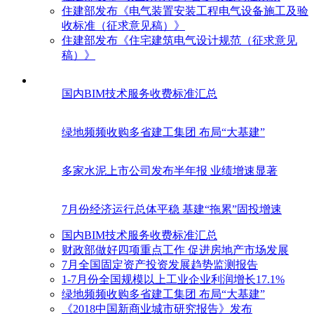
住建部发布《电气装置安装工程电气设备施工及验
收标准（征求意见稿）》
住建部发布《住宅建筑电气设计规范（征求意见
稿）》
国内BIM技术服务收费标准汇总
绿地频频收购多省建工集团 布局“大基建”
多家水泥上市公司发布半年报 业绩增速显著
7月份经济运行总体平稳 基建“拖累”固投增速
国内BIM技术服务收费标准汇总
财政部做好四项重点工作 促进房地产市场发展
7月全国固定资产投资发展趋势监测报告
1-7月份全国规模以上工业企业利润增长17.1%
绿地频频收购多省建工集团 布局“大基建”
《2018中国新商业城市研究报告》发布