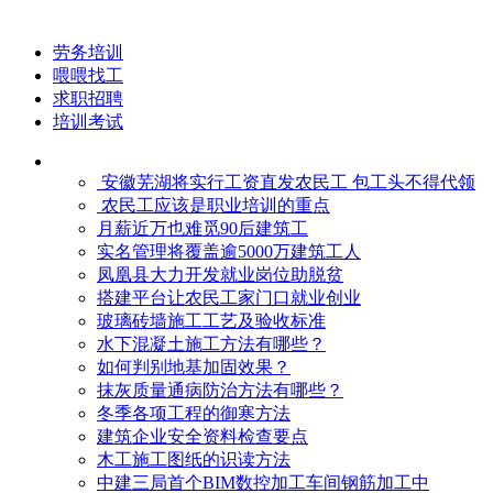
劳务培训
喂喂找工
求职招聘
培训考试
安徽芜湖将实行工资直发农民工 包工头不得代领
农民工应该是职业培训的重点
月薪近万也难觅90后建筑工
实名管理将覆盖逾5000万建筑工人
凤凰县大力开发就业岗位助脱贫
搭建平台让农民工家门口就业创业
玻璃砖墙施工工艺及验收标准
水下混凝土施工方法有哪些？
如何判别地基加固效果？
抹灰质量通病防治方法有哪些？
冬季各项工程的御寒​方法
建筑企业安全资料检查要点
木工施工图纸的识读方法
中建三局首个BIM数控加工车间钢筋加工中