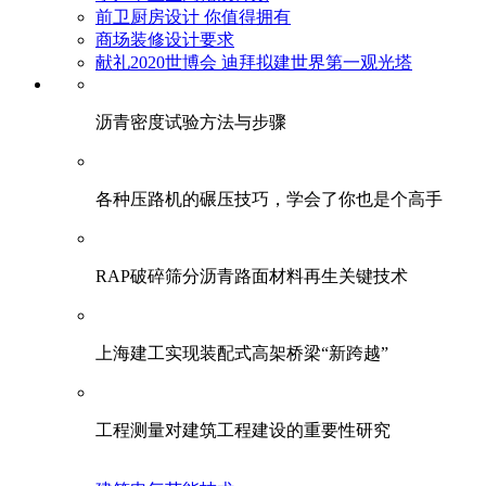
前卫厨房设计 你值得拥有
商场装修设计要求
献礼2020世博会 迪拜拟建世界第一观光塔
​沥青密度试验方法与步骤
各种压路机的碾压技巧，学会了你也是个高手
RAP破碎筛分沥青路面材料再生关键技术
上海建工实现装配式高架桥梁“新跨越”
工程测量对建筑工程建设的重要性研究