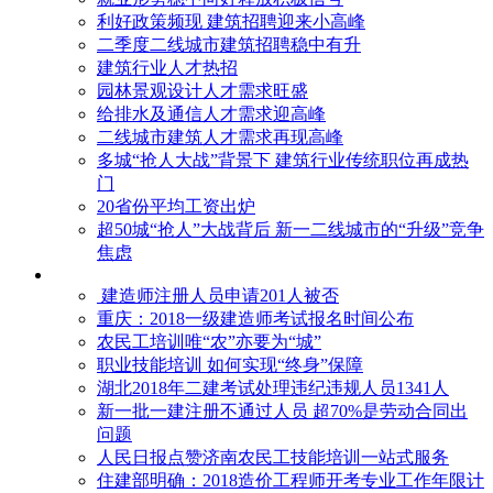
利好政策频现 建筑招聘迎来小高峰
二季度二线城市建筑招聘稳中有升
建筑行业人才热招
园林景观设计人才需求旺盛
给排水及通信人才需求迎高峰
二线城市建筑人才需求再现高峰
多城“抢人大战”背景下 建筑行业传统职位再成热
门
20省份平均工资出炉
超50城“抢人”大战背后 新一二线城市的“升级”竞争
焦虑
建造师注册人员申请201人被否
​重庆：2018一级建造师考试报名时间公布
农民工培训唯“农”亦要为“城”
职业技能培训 如何实现“终身”保障
湖北2018年二建考试处理违纪违规人员1341人
新一批一建注册不通过人员 超70%是劳动合同出
问题
人民日报点赞济南农民工技能培训一站式服务
住建部明确：2018造价工程师开考专业工作年限计