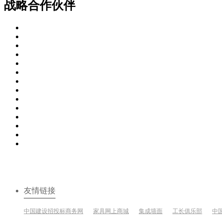
战略合作伙伴
友情链接
中国建设招投标商务网
家具网上商城
集成墙面
工长俱乐部
中