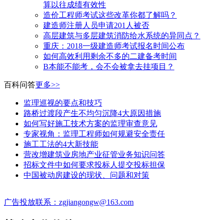
算以往成绩有效性
造价工程师考试这些改革你都了解吗？
建造师注册人员申请201人被否
高层建筑与多层建筑消防给水系统的异同点？
​重庆：2018一级建造师考试报名时间公布
如何高效利用剩余不多的二建备考时间
B本能不能考，会不会被拿去挂项目？
百科问答
更多>>
监理巡视的要点和技巧
路桥过渡段产生不均匀沉降4大原因措施
如何写好施工技术方案的监理审查意见
专家视角：监理工程师如何规避安全责任
施工工法的4大新技能
营改增建筑业房地产业征管业务知识问答
招标文件中如何要求投标人提交投标担保
中国被动房建设的现状、问题和对策
广告投放联系：zgjiangongw@163.com