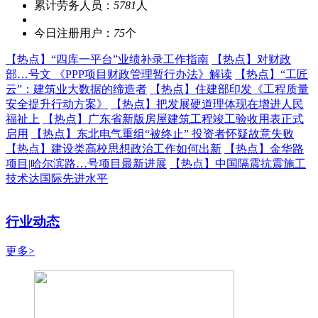
累计劳务人员：
5781
人
今日注册用户：
75
个
【热点】
“四库一平台”业绩补录工作指南
【热点】
对财政
部…号文 《PPP项目财政管理暂行办法》解读
【热点】
“工匠
云”：建筑业大数据的缔造者
【热点】
住建部印发《工程质量
安全提升行动方案》
【热点】
把发展硬道理体现在增进人民
福祉上
【热点】
广东省新版房屋建筑工程竣工验收用表正式
启用
【热点】
东北电气重组“被终止” 投资者怀疑故意失败
【热点】
建设类高校思想政治工作如何出新
【热点】
金华路
项目|哈尔滨路…号项目最新进展
【热点】
中国隔震抗震施工
技术达国际先进水平
行业动态
更多>