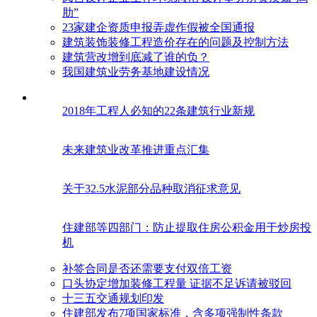
肋”
23家建企资质申报弄虚作假被全国通报
建筑装饰装修工程造价存在的问题及控制方法
建筑营改增到底减了谁的负？
我国建筑业劳务基地建设情况
2018年工程人必知的22条建筑行业新规
未来建筑业改革推进重点汇集
关于32.5水泥部分品种取消征求意见
住建部等四部门：防止提取住房公积金用于炒房投
机
补签合同是否还需要支付双倍工资
口头协定增加装修工程量 证据不足诉请被驳回
十三五交通规划印发
住建部发布7项国家标准，含多项强制性条款