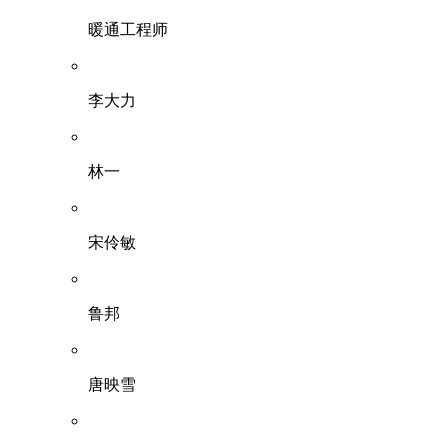
暖通工程师
李大力
林一
宋伶敏
鲁邦
唐映雪