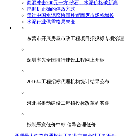
商混冲击700元一方 砂石、水泥价格破新高
挖掘机正确的停放方式
预计中国水泥窑协同处置固废市场将增长
水泥行业供需格局未变
东营市开展房屋市政工程项目招投标专项治理
深圳率先全国推行建设工程网上开标
2016年工程招标代理机构统计结果公布
河北省推动建设工程招投标改革的实践
抵制恶意低价中标 倡导合理低价
亚洲最大铁路交通枢纽工程北京丰台站工程开标