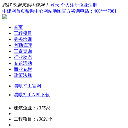
您好,欢迎来到中建网！
登录
个人注册
企业注册
中建网首页
帮助中心
网站地图
官方咨询电话：400***7881
首页
工程项目
劳务培训
考勤管理
工资查询
行业动态
专题活动
商业专栏
政策法规
喂喂打工官网
喂喂打工APP下载
建筑企业：
1375
家
工程项目：
13021
个