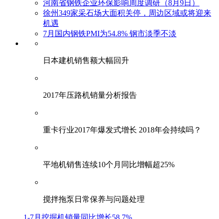
河南省钢铁企业环保影响周度调研（8月9日）
徐州349家采石场大面积关停，周边区域或将迎来
机遇
7月国内钢铁PMI为54.8% 钢市淡季不淡
日本建机销售额大幅回升
2017年压路机销量分析报告
重卡行业2017年爆发式增长 2018年会持续吗？
平地机销售连续10个月同比增幅超25%
搅拌拖泵日常保养与问题处理
1-7月挖掘机销量同比增长58.7%