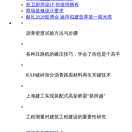
前卫厨房设计 你值得拥有
商场装修设计要求
献礼2020世博会 迪拜拟建世界第一观光塔
​沥青密度试验方法与步骤
各种压路机的碾压技巧，学会了你也是个高手
RAP破碎筛分沥青路面材料再生关键技术
上海建工实现装配式高架桥梁“新跨越”
工程测量对建筑工程建设的重要性研究