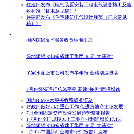
住建部发布《电气装置安装工程电气设备施工及验
收标准（征求意见稿）》
住建部发布《住宅建筑电气设计规范（征求意见
稿）》
国内BIM技术服务收费标准汇总
绿地频频收购多省建工集团 布局“大基建”
多家水泥上市公司发布半年报 业绩增速显著
7月份经济运行总体平稳 基建“拖累”固投增速
国内BIM技术服务收费标准汇总
财政部做好四项重点工作 促进房地产市场发展
7月全国固定资产投资发展趋势监测报告
1-7月份全国规模以上工业企业利润增长17.1%
绿地频频收购多省建工集团 布局“大基建”
《2018中国新商业城市研究报告》发布