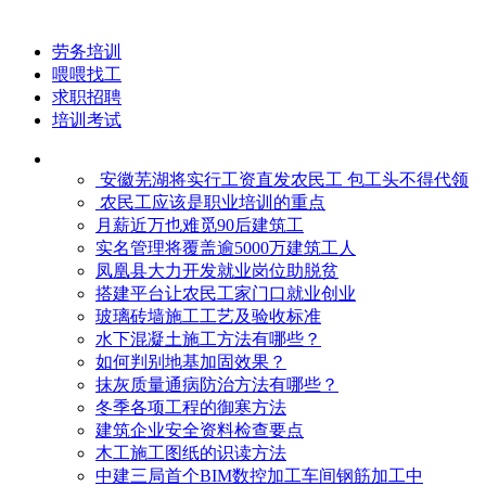
劳务培训
喂喂找工
求职招聘
培训考试
安徽芜湖将实行工资直发农民工 包工头不得代领
农民工应该是职业培训的重点
月薪近万也难觅90后建筑工
实名管理将覆盖逾5000万建筑工人
凤凰县大力开发就业岗位助脱贫
搭建平台让农民工家门口就业创业
玻璃砖墙施工工艺及验收标准
水下混凝土施工方法有哪些？
如何判别地基加固效果？
抹灰质量通病防治方法有哪些？
冬季各项工程的御寒​方法
建筑企业安全资料检查要点
木工施工图纸的识读方法
中建三局首个BIM数控加工车间钢筋加工中