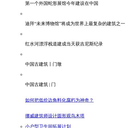
第一个外国蛇形展馆今年建设在中国
迪拜“未来博物馆”将成为世界上最复杂的建筑之一
红水河漂浮栈道建成当天获吉尼斯纪录
中国古建筑丨门墩
中国古建筑 | 门
如何把低价边角料化腐朽为神奇？
挪威建筑师设计圆形观鸟木塔
小户型卫生间拓展计划