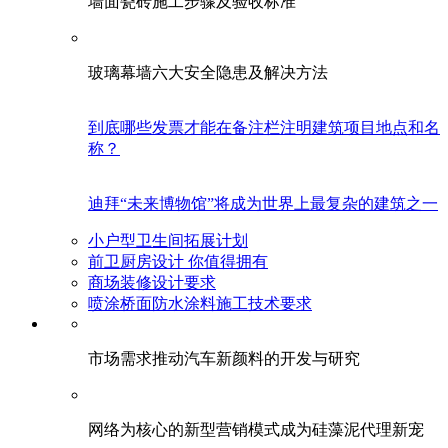
墙面瓷砖施工步骤及验收标准
玻璃幕墙六大安全隐患及解决方法
到底哪些发票才能在备注栏注明建筑项目地点和名
称？
迪拜“未来博物馆”将成为世界上最复杂的建筑之一
小户型卫生间拓展计划
前卫厨房设计 你值得拥有
商场装修设计要求
喷涂桥面防水涂料施工技术要求
市场需求推动汽车新颜料的开发与研究
网络为核心的新型营销模式成为硅藻泥代理新宠