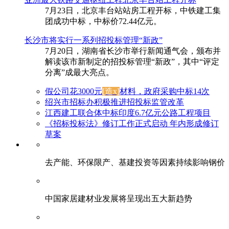
7月23日，北京丰台站站房工程开标，中铁建工集
团成功中标，中标价72.44亿元。
长沙市将实行一系列招投标管理“新政”
7月20日，湖南省长沙市举行新闻通气会，颁布并
解读该市新制定的招投标管理“新政”，其中“评定
分离”成最大亮点。
假公司花3000元
[造x]
材料，政府采购中标14次
绍兴市招标办积极推进招投标监管改革
江西建工联合体中标印度6.7亿元公路工程项目
《招标投标法》修订工作正式启动 年内形成修订
草案
去产能、环保限产、基建投资等因素持续影响钢价
中国家居建材业发展将呈现出五大新趋势