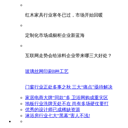
红木家具行业寒冬已过，市场开始回暖
定制化市场成橱柜企业新蓝海
互联网走势会给涂料企业带来哪三大好处？
玻璃丝网印刷8种工艺
门窗行业正处多事之秋 三大“痛点”亟待解决
家居电商大牌“同款”多 卫浴网购成重灾区
地板行业洗牌无处不在 尚有多场硬仗要打
优秀的设计师已成稀缺资源
淋浴房行业七大“黑幕”害人不浅!