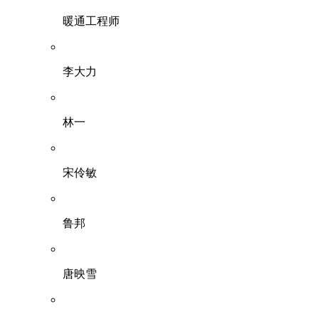
暖通工程师
李大力
林一
宋伶敏
鲁邦
唐映雪