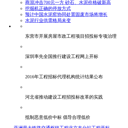
商混冲击700元一方 砂石、水泥价格破新高
挖掘机正确的停放方式
预计中国水泥窑协同处置固废市场将增长
水泥行业供需格局未变
东营市开展房屋市政工程项目招投标专项治理
深圳率先全国推行建设工程网上开标
2016年工程招标代理机构统计结果公布
河北省推动建设工程招投标改革的实践
抵制恶意低价中标 倡导合理低价
亚洲最大铁路交通枢纽工程北京丰台站工程开标