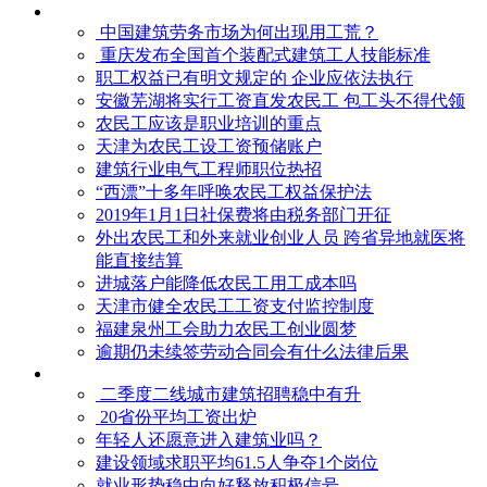
中国建筑劳务市场为何出现用工荒？
重庆发布全国首个装配式建筑工人技能标准
职工权益已有明文规定的 企业应依法执行
安徽芜湖将实行工资直发农民工 包工头不得代领
农民工应该是职业培训的重点
天津为农民工设工资预储账户
建筑行业电气工程师职位热招
“西漂”十多年呼唤农民工权益保护法
2019年1月1日社保费将由税务部门开征
外出农民工和外来就业创业人员 跨省异地就医将
能直接结算
进城落户能降低农民工用工成本吗
天津市健全农民工工资支付监控制度
福建泉州工会助力农民工创业圆梦
逾期仍未续签劳动合同会有什么法律后果
二季度二线城市建筑招聘稳中有升
20省份平均工资出炉
年轻人还愿意进入建筑业吗？
建设领域求职平均61.5人争夺1个岗位
就业形势稳中向好释放积极信号