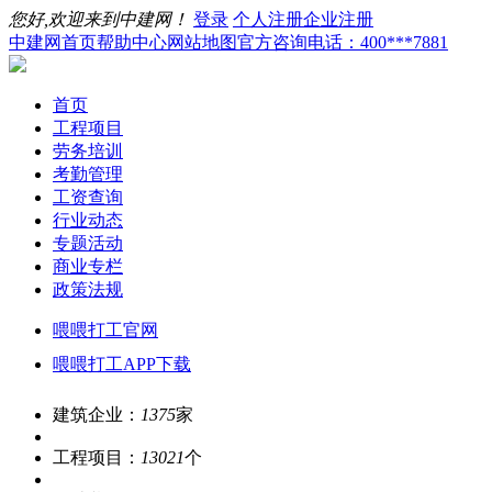
您好,欢迎来到中建网！
登录
个人注册
企业注册
中建网首页
帮助中心
网站地图
官方咨询电话：400***7881
首页
工程项目
劳务培训
考勤管理
工资查询
行业动态
专题活动
商业专栏
政策法规
喂喂打工官网
喂喂打工APP下载
建筑企业：
1375
家
工程项目：
13021
个