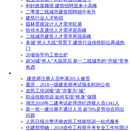
利好政策频现 建筑招聘迎来小高峰
二季度二线城市建筑招聘稳中有升
建筑行业人才热招
园林景观设计人才需求旺盛
给排水及通信人才需求迎高峰
二线城市建筑人才需求再现高峰
多城“抢人大战”背景下 建筑行业传统职位再成热
门
20省份平均工资出炉
超50城“抢人”大战背后 新一二线城市的“升级”竞争
焦虑
建造师注册人员申请201人被否
​重庆：2018一级建造师考试报名时间公布
农民工培训唯“农”亦要为“城”
职业技能培训 如何实现“终身”保障
湖北2018年二建考试处理违纪违规人员1341人
新一批一建注册不通过人员 超70%是劳动合同出
问题
人民日报点赞济南农民工技能培训一站式服务
住建部明确：2018造价工程师开考专业工作年限计