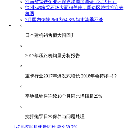
河南省钢铁企业环保影响周度调研（8月9日）
徐州349家采石场大面积关停，周边区域或将迎来
机遇
7月国内钢铁PMI为54.8% 钢市淡季不淡
日本建机销售额大幅回升
2017年压路机销量分析报告
重卡行业2017年爆发式增长 2018年会持续吗？
平地机销售连续10个月同比增幅超25%
搅拌拖泵日常保养与问题处理
1-7月挖掘机销量同比增长58.7%