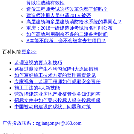
算以往成绩有效性
造价工程师考试这些改革你都了解吗？
建造师注册人员申请201人被否
高层建筑与多层建筑消防给水系统的异同点？
​重庆：2018一级建造师考试报名时间公布
如何高效利用剩余不多的二建备考时间
B本能不能考，会不会被拿去挂项目？
百科问答
更多>>
监理巡视的要点和技巧
路桥过渡段产生不均匀沉降4大原因措施
如何写好施工技术方案的监理审查意见
专家视角：监理工程师如何规避安全责任
施工工法的4大新技能
营改增建筑业房地产业征管业务知识问答
招标文件中如何要求投标人提交投标担保
中国被动房建设的现状、问题和对策
广告投放联系：zgjiangongw@163.com