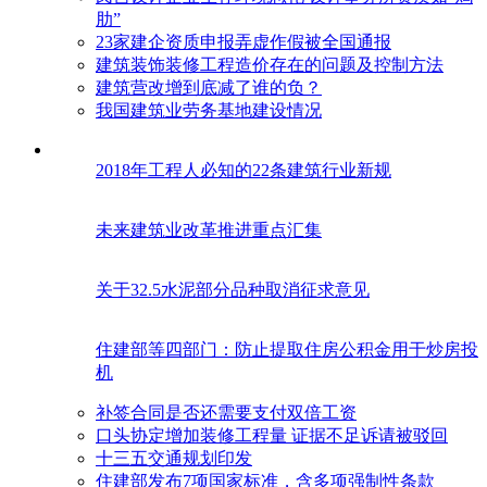
肋”
23家建企资质申报弄虚作假被全国通报
建筑装饰装修工程造价存在的问题及控制方法
建筑营改增到底减了谁的负？
我国建筑业劳务基地建设情况
2018年工程人必知的22条建筑行业新规
未来建筑业改革推进重点汇集
关于32.5水泥部分品种取消征求意见
住建部等四部门：防止提取住房公积金用于炒房投
机
补签合同是否还需要支付双倍工资
口头协定增加装修工程量 证据不足诉请被驳回
十三五交通规划印发
住建部发布7项国家标准，含多项强制性条款