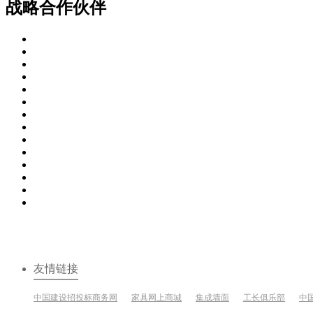
战略合作伙伴
友情链接
中国建设招投标商务网
家具网上商城
集成墙面
工长俱乐部
中