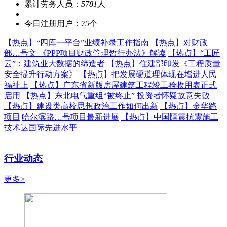
累计劳务人员：
5781
人
今日注册用户：
75
个
【热点】
“四库一平台”业绩补录工作指南
【热点】
对财政
部…号文 《PPP项目财政管理暂行办法》解读
【热点】
“工匠
云”：建筑业大数据的缔造者
【热点】
住建部印发《工程质量
安全提升行动方案》
【热点】
把发展硬道理体现在增进人民
福祉上
【热点】
广东省新版房屋建筑工程竣工验收用表正式
启用
【热点】
东北电气重组“被终止” 投资者怀疑故意失败
【热点】
建设类高校思想政治工作如何出新
【热点】
金华路
项目|哈尔滨路…号项目最新进展
【热点】
中国隔震抗震施工
技术达国际先进水平
行业动态
更多>