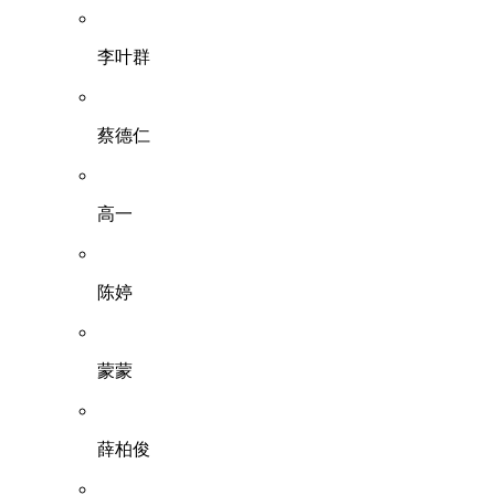
李叶群
蔡德仁
高一
陈婷
蒙蒙
薛柏俊