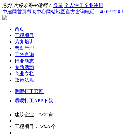
您好,欢迎来到中建网！
登录
个人注册
企业注册
中建网首页
帮助中心
网站地图
官方咨询电话：400***7881
首页
工程项目
劳务培训
考勤管理
工资查询
行业动态
专题活动
商业专栏
政策法规
喂喂打工官网
喂喂打工APP下载
建筑企业：
1375
家
工程项目：
13021
个