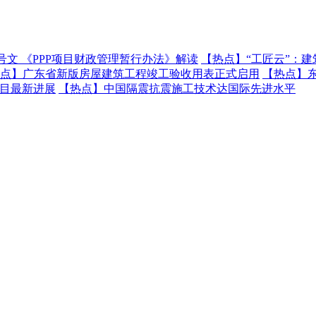
号文 《PPP项目财政管理暂行办法》解读
【热点】
“工匠云”：
点】
广东省新版房屋建筑工程竣工验收用表正式启用
【热点】
项目最新进展
【热点】
中国隔震抗震施工技术达国际先进水平