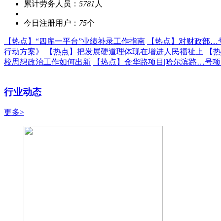
累计劳务人员：
5781
人
今日注册用户：
75
个
【热点】
“四库一平台”业绩补录工作指南
【热点】
对财政部…
行动方案》
【热点】
把发展硬道理体现在增进人民福祉上
【热
校思想政治工作如何出新
【热点】
金华路项目|哈尔滨路…号
行业动态
更多>