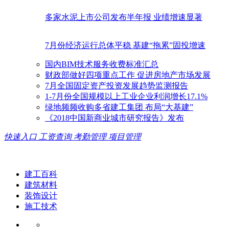
多家水泥上市公司发布半年报 业绩增速显著
7月份经济运行总体平稳 基建“拖累”固投增速
国内BIM技术服务收费标准汇总
财政部做好四项重点工作 促进房地产市场发展
7月全国固定资产投资发展趋势监测报告
1-7月份全国规模以上工业企业利润增长17.1%
绿地频频收购多省建工集团 布局“大基建”
《2018中国新商业城市研究报告》发布
快速入口
工资查询
考勤管理
项目管理
建工百科
建筑材料
装饰设计
施工技术