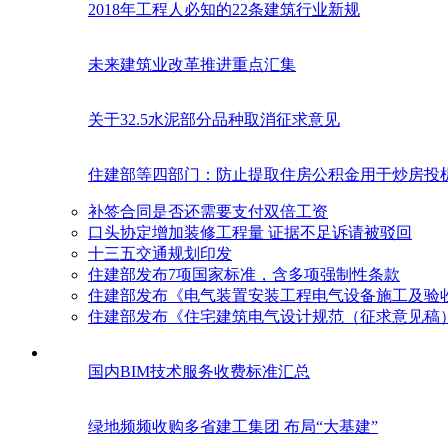
2018年工程人必知的22条建筑行业新规
未来建筑业改革推进重点汇集
关于32.5水泥部分品种取消征求意见
住建部等四部门：防止提取住房公积金用于炒房投
补签合同是否还需要支付双倍工资
口头协定增加装修工程量 证据不足诉请被驳回
十三五交通规划印发
住建部发布7项国家标准，含多项强制性条款
住建部发布《电气装置安装工程电气设备施工及验
住建部发布《住宅建筑电气设计规范（征求意见稿
国内BIM技术服务收费标准汇总
绿地频频收购多省建工集团 布局“大基建”