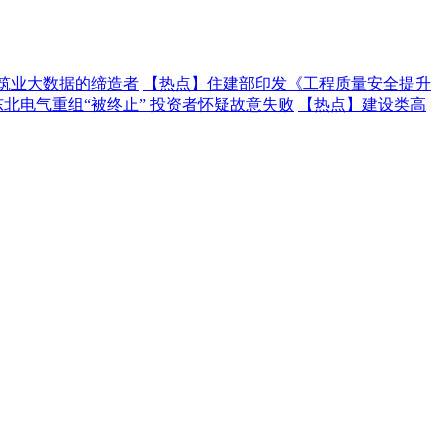
建筑业大数据的缔造者
【热点】
住建部印发《工程质量安全提升
东北电气重组“被终止” 投资者怀疑故意失败
【热点】
建设类高