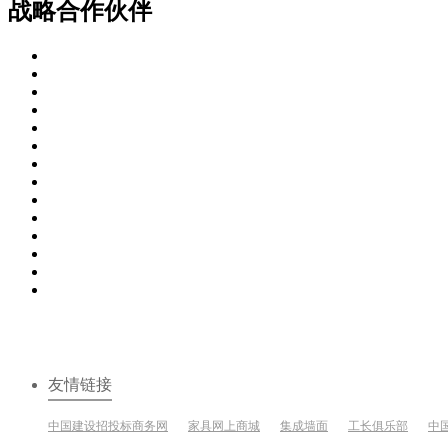
战略合作伙伴
友情链接
中国建设招投标商务网
家具网上商城
集成墙面
工长俱乐部
中