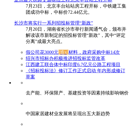
7月23日，北京丰台站站房工程开标，中铁建工集
团成功中标，中标价72.44亿元。
长沙市将实行一系列招投标管理“新政”
7月20日，湖南省长沙市举行新闻通气会，颁布并
解读该市新制定的招投标管理“新政”，其中“评定
分离”成最大亮点。
假公司花3000元
[造x]
材料，政府采购中标14次
绍兴市招标办积极推进招投标监管改革
江西建工联合体中标印度6.7亿元公路工程项目
《招标投标法》修订工作正式启动 年内形成修订
草案
去产能、环保限产、基建投资等因素持续影响钢价
中国家居建材业发展将呈现出五大新趋势