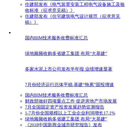
住建部发布《电气装置安装工程电气设备施工及验
收标准（征求意见稿）》
住建部发布《住宅建筑电气设计规范（征求意见
稿）》
国内BIM技术服务收费标准汇总
绿地频频收购多省建工集团 布局“大基建”
多家水泥上市公司发布半年报 业绩增速显著
7月份经济运行总体平稳 基建“拖累”固投增速
国内BIM技术服务收费标准汇总
财政部做好四项重点工作 促进房地产市场发展
7月全国固定资产投资发展趋势监测报告
1-7月份全国规模以上工业企业利润增长17.1%
绿地频频收购多省建工集团 布局“大基建”
《2018中国新商业城市研究报告》发布