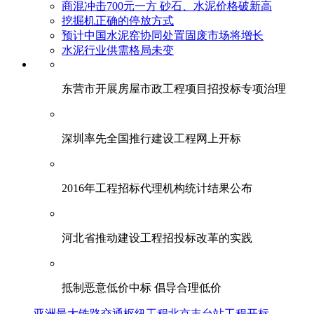
商混冲击700元一方 砂石、水泥价格破新高
挖掘机正确的停放方式
预计中国水泥窑协同处置固废市场将增长
水泥行业供需格局未变
东营市开展房屋市政工程项目招投标专项治理
深圳率先全国推行建设工程网上开标
2016年工程招标代理机构统计结果公布
河北省推动建设工程招投标改革的实践
抵制恶意低价中标 倡导合理低价
亚洲最大铁路交通枢纽工程北京丰台站工程开标