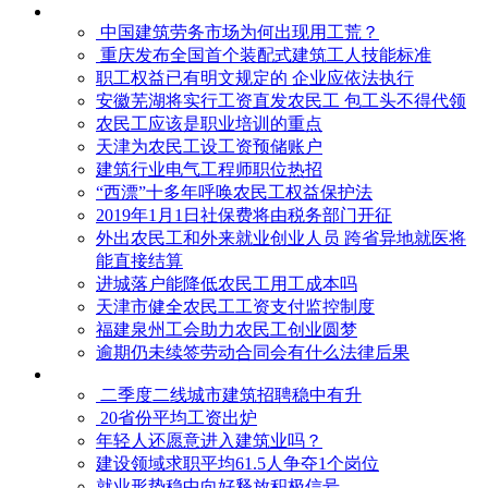
中国建筑劳务市场为何出现用工荒？
重庆发布全国首个装配式建筑工人技能标准
职工权益已有明文规定的 企业应依法执行
安徽芜湖将实行工资直发农民工 包工头不得代领
农民工应该是职业培训的重点
天津为农民工设工资预储账户
建筑行业电气工程师职位热招
“西漂”十多年呼唤农民工权益保护法
2019年1月1日社保费将由税务部门开征
外出农民工和外来就业创业人员 跨省异地就医将
能直接结算
进城落户能降低农民工用工成本吗
天津市健全农民工工资支付监控制度
福建泉州工会助力农民工创业圆梦
逾期仍未续签劳动合同会有什么法律后果
二季度二线城市建筑招聘稳中有升
20省份平均工资出炉
年轻人还愿意进入建筑业吗？
建设领域求职平均61.5人争夺1个岗位
就业形势稳中向好释放积极信号