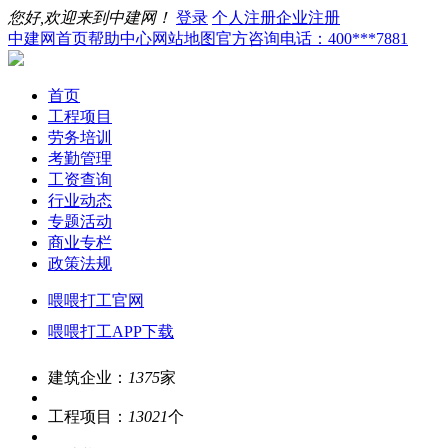
您好,欢迎来到中建网！
登录
个人注册
企业注册
中建网首页
帮助中心
网站地图
官方咨询电话：400***7881
首页
工程项目
劳务培训
考勤管理
工资查询
行业动态
专题活动
商业专栏
政策法规
喂喂打工官网
喂喂打工APP下载
建筑企业：
1375
家
工程项目：
13021
个