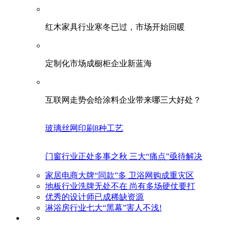
红木家具行业寒冬已过，市场开始回暖
定制化市场成橱柜企业新蓝海
互联网走势会给涂料企业带来哪三大好处？
玻璃丝网印刷8种工艺
门窗行业正处多事之秋 三大“痛点”亟待解决
家居电商大牌“同款”多 卫浴网购成重灾区
地板行业洗牌无处不在 尚有多场硬仗要打
优秀的设计师已成稀缺资源
淋浴房行业七大“黑幕”害人不浅!