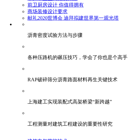
前卫厨房设计 你值得拥有
商场装修设计要求
献礼2020世博会 迪拜拟建世界第一观光塔
​沥青密度试验方法与步骤
各种压路机的碾压技巧，学会了你也是个高手
RAP破碎筛分沥青路面材料再生关键技术
上海建工实现装配式高架桥梁“新跨越”
工程测量对建筑工程建设的重要性研究