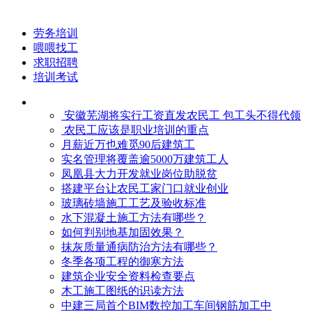
劳务培训
喂喂找工
求职招聘
培训考试
安徽芜湖将实行工资直发农民工 包工头不得代领
农民工应该是职业培训的重点
月薪近万也难觅90后建筑工
实名管理将覆盖逾5000万建筑工人
凤凰县大力开发就业岗位助脱贫
搭建平台让农民工家门口就业创业
玻璃砖墙施工工艺及验收标准
水下混凝土施工方法有哪些？
如何判别地基加固效果？
抹灰质量通病防治方法有哪些？
冬季各项工程的御寒​方法
建筑企业安全资料检查要点
木工施工图纸的识读方法
中建三局首个BIM数控加工车间钢筋加工中