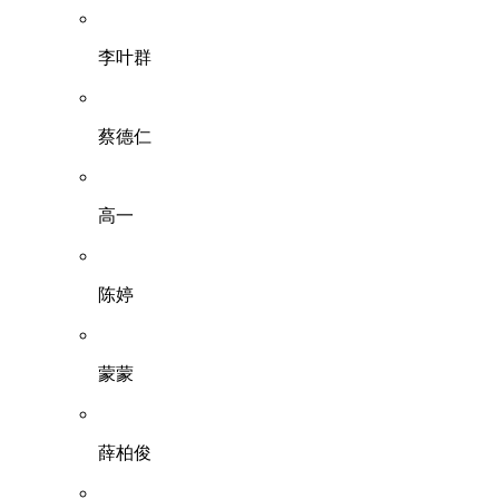
李叶群
蔡德仁
高一
陈婷
蒙蒙
薛柏俊