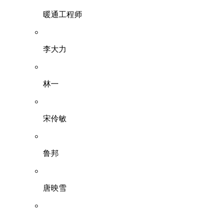
暖通工程师
李大力
林一
宋伶敏
鲁邦
唐映雪