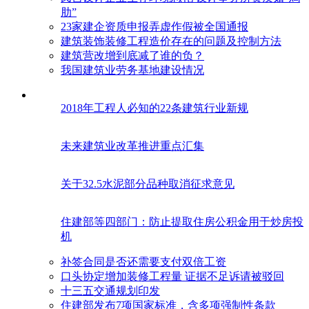
肋”
23家建企资质申报弄虚作假被全国通报
建筑装饰装修工程造价存在的问题及控制方法
建筑营改增到底减了谁的负？
我国建筑业劳务基地建设情况
2018年工程人必知的22条建筑行业新规
未来建筑业改革推进重点汇集
关于32.5水泥部分品种取消征求意见
住建部等四部门：防止提取住房公积金用于炒房投
机
补签合同是否还需要支付双倍工资
口头协定增加装修工程量 证据不足诉请被驳回
十三五交通规划印发
住建部发布7项国家标准，含多项强制性条款