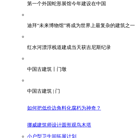
第一个外国蛇形展馆今年建设在中国
迪拜“未来博物馆”将成为世界上最复杂的建筑之一
红水河漂浮栈道建成当天获吉尼斯纪录
中国古建筑丨门墩
中国古建筑 | 门
如何把低价边角料化腐朽为神奇？
挪威建筑师设计圆形观鸟木塔
小户型卫生间拓展计划