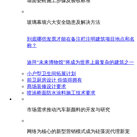
墙面瓷砖施工步骤及验收标准
玻璃幕墙六大安全隐患及解决方法
到底哪些发票才能在备注栏注明建筑项目地点和名
称？
迪拜“未来博物馆”将成为世界上最复杂的建筑之一
小户型卫生间拓展计划
前卫厨房设计 你值得拥有
商场装修设计要求
喷涂桥面防水涂料施工技术要求
市场需求推动汽车新颜料的开发与研究
网络为核心的新型营销模式成为硅藻泥代理新宠