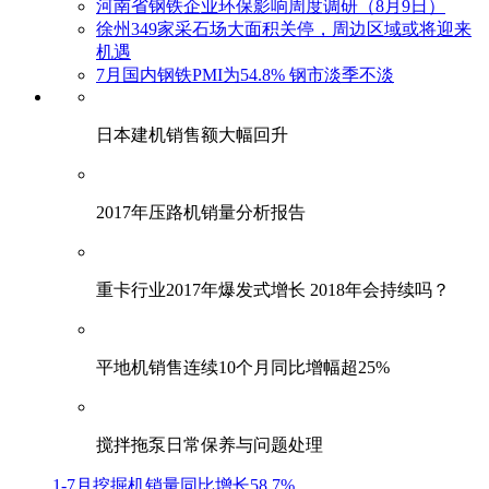
河南省钢铁企业环保影响周度调研（8月9日）
徐州349家采石场大面积关停，周边区域或将迎来
机遇
7月国内钢铁PMI为54.8% 钢市淡季不淡
日本建机销售额大幅回升
2017年压路机销量分析报告
重卡行业2017年爆发式增长 2018年会持续吗？
平地机销售连续10个月同比增幅超25%
搅拌拖泵日常保养与问题处理
1-7月挖掘机销量同比增长58.7%