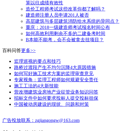
算以往成绩有效性
造价工程师考试这些改革你都了解吗？
建造师注册人员申请201人被否
高层建筑与多层建筑消防给水系统的异同点？
​重庆：2018一级建造师考试报名时间公布
如何高效利用剩余不多的二建备考时间
B本能不能考，会不会被拿去挂项目？
百科问答
更多>>
监理巡视的要点和技巧
路桥过渡段产生不均匀沉降4大原因措施
如何写好施工技术方案的监理审查意见
专家视角：监理工程师如何规避安全责任
施工工法的4大新技能
营改增建筑业房地产业征管业务知识问答
招标文件中如何要求投标人提交投标担保
中国被动房建设的现状、问题和对策
广告投放联系：zgjiangongw@163.com