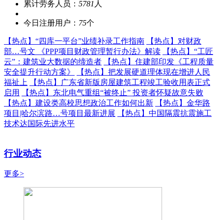
累计劳务人员：
5781
人
今日注册用户：
75
个
【热点】
“四库一平台”业绩补录工作指南
【热点】
对财政
部…号文 《PPP项目财政管理暂行办法》解读
【热点】
“工匠
云”：建筑业大数据的缔造者
【热点】
住建部印发《工程质量
安全提升行动方案》
【热点】
把发展硬道理体现在增进人民
福祉上
【热点】
广东省新版房屋建筑工程竣工验收用表正式
启用
【热点】
东北电气重组“被终止” 投资者怀疑故意失败
【热点】
建设类高校思想政治工作如何出新
【热点】
金华路
项目|哈尔滨路…号项目最新进展
【热点】
中国隔震抗震施工
技术达国际先进水平
行业动态
更多>