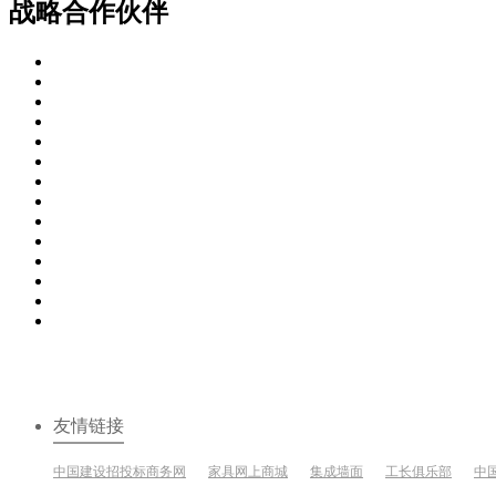
战略合作伙伴
友情链接
中国建设招投标商务网
家具网上商城
集成墙面
工长俱乐部
中