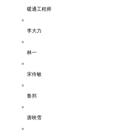
暖通工程师
李大力
林一
宋伶敏
鲁邦
唐映雪