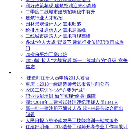
利好政策频现 建筑招聘迎来小高峰
二季度二线城市建筑招聘稳中有升
建筑行业人才热招
园林景观设计人才需求旺盛
给排水及通信人才需求迎高峰
二线城市建筑人才需求再现高峰
多城“抢人大战”背景下 建筑行业传统职位再成热
门
20省份平均工资出炉
超50城“抢人”大战背后 新一二线城市的“升级”竞争
焦虑
建造师注册人员申请201人被否
​重庆：2018一级建造师考试报名时间公布
农民工培训唯“农”亦要为“城”
职业技能培训 如何实现“终身”保障
湖北2018年二建考试处理违纪违规人员1341人
新一批一建注册不通过人员 超70%是劳动合同出
问题
人民日报点赞济南农民工技能培训一站式服务
住建部明确：2018造价工程师开考专业工作年限计