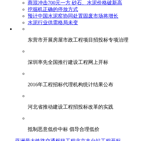
商混冲击700元一方 砂石、水泥价格破新高
挖掘机正确的停放方式
预计中国水泥窑协同处置固废市场将增长
水泥行业供需格局未变
东营市开展房屋市政工程项目招投标专项治理
深圳率先全国推行建设工程网上开标
2016年工程招标代理机构统计结果公布
河北省推动建设工程招投标改革的实践
抵制恶意低价中标 倡导合理低价
亚洲最大铁路交通枢纽工程北京丰台站工程开标