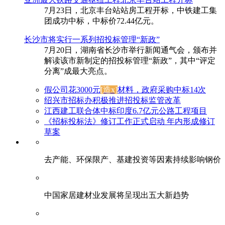
7月23日，北京丰台站站房工程开标，中铁建工集
团成功中标，中标价72.44亿元。
长沙市将实行一系列招投标管理“新政”
7月20日，湖南省长沙市举行新闻通气会，颁布并
解读该市新制定的招投标管理“新政”，其中“评定
分离”成最大亮点。
假公司花3000元
[造x]
材料，政府采购中标14次
绍兴市招标办积极推进招投标监管改革
江西建工联合体中标印度6.7亿元公路工程项目
《招标投标法》修订工作正式启动 年内形成修订
草案
去产能、环保限产、基建投资等因素持续影响钢价
中国家居建材业发展将呈现出五大新趋势