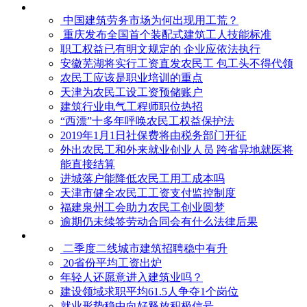
中国建筑劳务市场为何出现用工荒？
重庆发布全国首个装配式建筑工人技能标准
职工权益已有明文规定的 企业应依法执行
安徽芜湖将实行工资直发农民工 包工头不得代领
农民工应该是职业培训的重点
天津为农民工设工资预储账户
建筑行业电气工程师职位热招
“西漂”十多年呼唤农民工权益保护法
2019年1月1日社保费将由税务部门开征
外出农民工和外来就业创业人员 跨省异地就医将
能直接结算
进城落户能降低农民工用工成本吗
天津市健全农民工工资支付监控制度
福建泉州工会助力农民工创业圆梦
逾期仍未续签劳动合同会有什么法律后果
二季度二线城市建筑招聘稳中有升
20省份平均工资出炉
年轻人还愿意进入建筑业吗？
建设领域求职平均61.5人争夺1个岗位
就业形势稳中向好释放积极信号