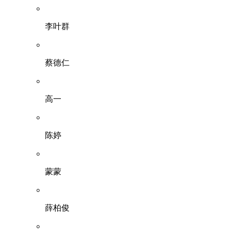
李叶群
蔡德仁
高一
陈婷
蒙蒙
薛柏俊