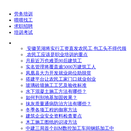
劳务培训
喂喂找工
求职招聘
培训考试
安徽芜湖将实行工资直发农民工 包工头不得代领
农民工应该是职业培训的重点
月薪近万也难觅90后建筑工
实名管理将覆盖逾5000万建筑工人
凤凰县大力开发就业岗位助脱贫
搭建平台让农民工家门口就业创业
玻璃砖墙施工工艺及验收标准
水下混凝土施工方法有哪些？
如何判别地基加固效果？
抹灰质量通病防治方法有哪些？
冬季各项工程的御寒​方法
建筑企业安全资料检查要点
木工施工图纸的识读方法
中建三局首个BIM数控加工车间钢筋加工中