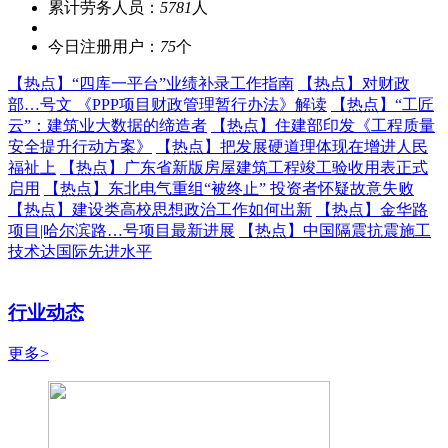
累计劳务人员：
5781
人
今日注册用户：
75
个
【热点】
“四库一平台”业绩补录工作指南
【热点】
对财政
部…号文 《PPP项目财政管理暂行办法》解读
【热点】
“工匠
云”：建筑业大数据的缔造者
【热点】
住建部印发《工程质量
安全提升行动方案》
【热点】
把发展硬道理体现在增进人民
福祉上
【热点】
广东省新版房屋建筑工程竣工验收用表正式
启用
【热点】
东北电气重组“被终止” 投资者怀疑故意失败
【热点】
建设类高校思想政治工作如何出新
【热点】
金华路
项目|哈尔滨路…号项目最新进展
【热点】
中国隔震抗震施工
技术达国际先进水平
行业动态
更多>