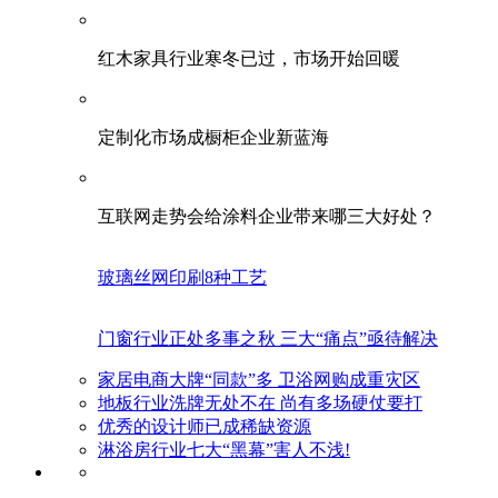
红木家具行业寒冬已过，市场开始回暖
定制化市场成橱柜企业新蓝海
互联网走势会给涂料企业带来哪三大好处？
玻璃丝网印刷8种工艺
门窗行业正处多事之秋 三大“痛点”亟待解决
家居电商大牌“同款”多 卫浴网购成重灾区
地板行业洗牌无处不在 尚有多场硬仗要打
优秀的设计师已成稀缺资源
淋浴房行业七大“黑幕”害人不浅!