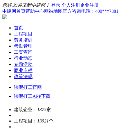
您好,欢迎来到中建网！
登录
个人注册
企业注册
中建网首页
帮助中心
网站地图
官方咨询电话：400***7881
首页
工程项目
劳务培训
考勤管理
工资查询
行业动态
专题活动
商业专栏
政策法规
喂喂打工官网
喂喂打工APP下载
建筑企业：
1375
家
工程项目：
13021
个