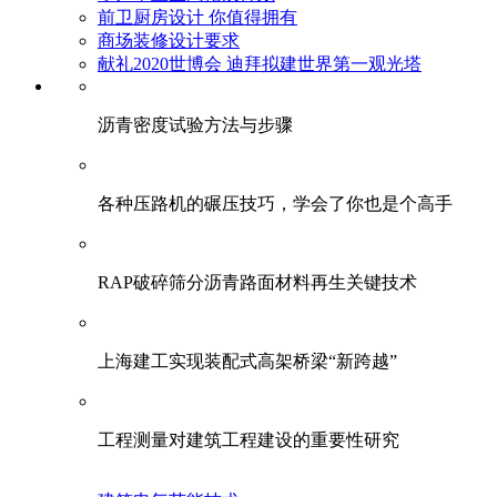
前卫厨房设计 你值得拥有
商场装修设计要求
献礼2020世博会 迪拜拟建世界第一观光塔
​沥青密度试验方法与步骤
各种压路机的碾压技巧，学会了你也是个高手
RAP破碎筛分沥青路面材料再生关键技术
上海建工实现装配式高架桥梁“新跨越”
工程测量对建筑工程建设的重要性研究