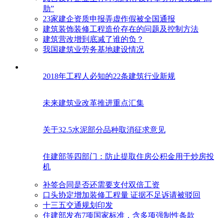
肋”
23家建企资质申报弄虚作假被全国通报
建筑装饰装修工程造价存在的问题及控制方法
建筑营改增到底减了谁的负？
我国建筑业劳务基地建设情况
2018年工程人必知的22条建筑行业新规
未来建筑业改革推进重点汇集
关于32.5水泥部分品种取消征求意见
住建部等四部门：防止提取住房公积金用于炒房投
机
补签合同是否还需要支付双倍工资
口头协定增加装修工程量 证据不足诉请被驳回
十三五交通规划印发
住建部发布7项国家标准，含多项强制性条款