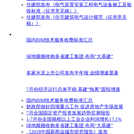
住建部发布《电气装置安装工程电气设备施工及验
收标准（征求意见稿）》
住建部发布《住宅建筑电气设计规范（征求意见
稿）》
国内BIM技术服务收费标准汇总
绿地频频收购多省建工集团 布局“大基建”
多家水泥上市公司发布半年报 业绩增速显著
7月份经济运行总体平稳 基建“拖累”固投增速
国内BIM技术服务收费标准汇总
财政部做好四项重点工作 促进房地产市场发展
7月全国固定资产投资发展趋势监测报告
1-7月份全国规模以上工业企业利润增长17.1%
绿地频频收购多省建工集团 布局“大基建”
《2018中国新商业城市研究报告》发布