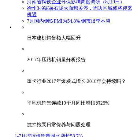
河南省钢铁企业环保影响周度调研（8月9日）
徐州349家采石场大面积关停，周边区域或将迎来
机遇
7月国内钢铁PMI为54.8% 钢市淡季不淡
日本建机销售额大幅回升
2017年压路机销量分析报告
重卡行业2017年爆发式增长 2018年会持续吗？
平地机销售连续10个月同比增幅超25%
搅拌拖泵日常保养与问题处理
1-7月挖掘机销量同比增长58.7%