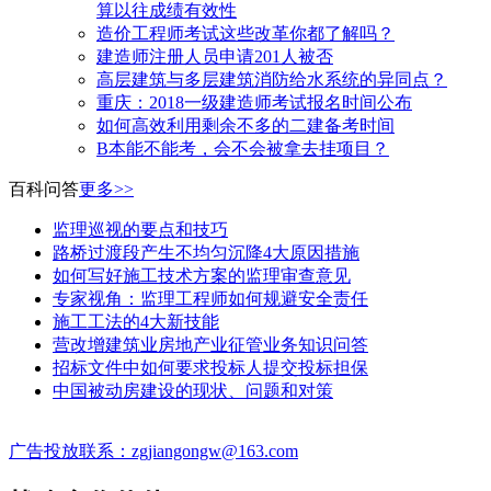
算以往成绩有效性
造价工程师考试这些改革你都了解吗？
建造师注册人员申请201人被否
高层建筑与多层建筑消防给水系统的异同点？
​重庆：2018一级建造师考试报名时间公布
如何高效利用剩余不多的二建备考时间
B本能不能考，会不会被拿去挂项目？
百科问答
更多>>
监理巡视的要点和技巧
路桥过渡段产生不均匀沉降4大原因措施
如何写好施工技术方案的监理审查意见
专家视角：监理工程师如何规避安全责任
施工工法的4大新技能
营改增建筑业房地产业征管业务知识问答
招标文件中如何要求投标人提交投标担保
中国被动房建设的现状、问题和对策
广告投放联系：zgjiangongw@163.com