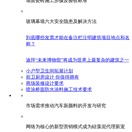
墙面瓷砖施工步骤及验收标准
玻璃幕墙六大安全隐患及解决方法
到底哪些发票才能在备注栏注明建筑项目地点和名
称？
迪拜“未来博物馆”将成为世界上最复杂的建筑之一
小户型卫生间拓展计划
前卫厨房设计 你值得拥有
商场装修设计要求
喷涂桥面防水涂料施工技术要求
市场需求推动汽车新颜料的开发与研究
网络为核心的新型营销模式成为硅藻泥代理新宠