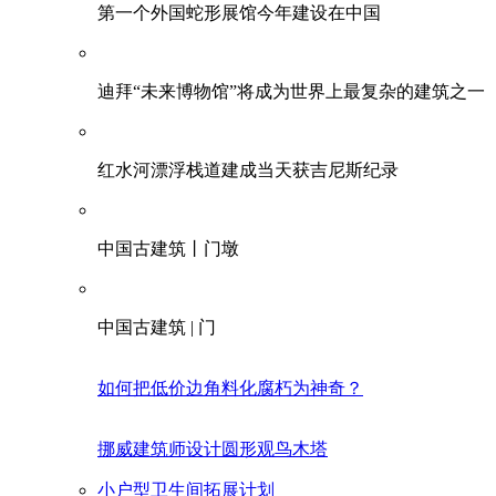
第一个外国蛇形展馆今年建设在中国
迪拜“未来博物馆”将成为世界上最复杂的建筑之一
红水河漂浮栈道建成当天获吉尼斯纪录
中国古建筑丨门墩
中国古建筑 | 门
如何把低价边角料化腐朽为神奇？
挪威建筑师设计圆形观鸟木塔
小户型卫生间拓展计划