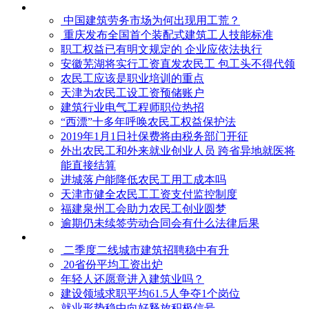
中国建筑劳务市场为何出现用工荒？
重庆发布全国首个装配式建筑工人技能标准
职工权益已有明文规定的 企业应依法执行
安徽芜湖将实行工资直发农民工 包工头不得代领
农民工应该是职业培训的重点
天津为农民工设工资预储账户
建筑行业电气工程师职位热招
“西漂”十多年呼唤农民工权益保护法
2019年1月1日社保费将由税务部门开征
外出农民工和外来就业创业人员 跨省异地就医将
能直接结算
进城落户能降低农民工用工成本吗
天津市健全农民工工资支付监控制度
福建泉州工会助力农民工创业圆梦
逾期仍未续签劳动合同会有什么法律后果
二季度二线城市建筑招聘稳中有升
20省份平均工资出炉
年轻人还愿意进入建筑业吗？
建设领域求职平均61.5人争夺1个岗位
就业形势稳中向好释放积极信号