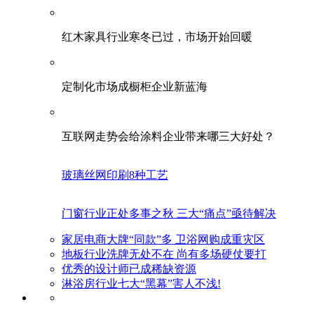
红木家具行业寒冬已过，市场开始回暖
定制化市场成橱柜企业新蓝海
互联网走势会给涂料企业带来哪三大好处？
玻璃丝网印刷8种工艺
门窗行业正处多事之秋 三大“痛点”亟待解决
家居电商大牌“同款”多 卫浴网购成重灾区
地板行业洗牌无处不在 尚有多场硬仗要打
优秀的设计师已成稀缺资源
淋浴房行业七大“黑幕”害人不浅!