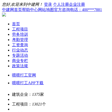
您好,欢迎来到中建网！
登录
个人注册
企业注册
中建网首页
帮助中心
网站地图
官方咨询电话：400***7881
首页
工程项目
劳务培训
考勤管理
工资查询
行业动态
专题活动
商业专栏
政策法规
喂喂打工官网
喂喂打工APP下载
建筑企业：
1375
家
工程项目：
13021
个