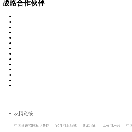
战略合作伙伴
友情链接
中国建设招投标商务网
家具网上商城
集成墙面
工长俱乐部
中