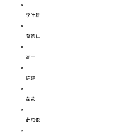
李叶群
蔡德仁
高一
陈婷
蒙蒙
薛柏俊