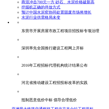
商混冲击700元一方 砂石、水泥价格破新高
挖掘机正确的停放方式
预计中国水泥窑协同处置固废市场将增长
水泥行业供需格局未变
东营市开展房屋市政工程项目招投标专项治理
深圳率先全国推行建设工程网上开标
2016年工程招标代理机构统计结果公布
河北省推动建设工程招投标改革的实践
抵制恶意低价中标 倡导合理低价
亚洲最大铁路交通枢纽工程北京丰台站工程开标