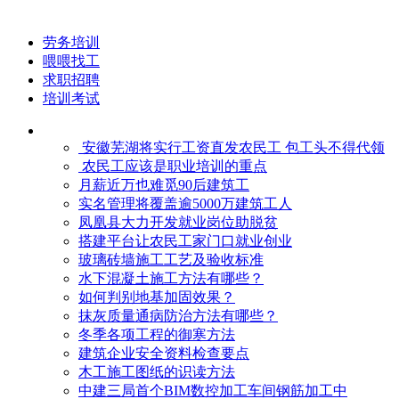
劳务培训
喂喂找工
求职招聘
培训考试
安徽芜湖将实行工资直发农民工 包工头不得代领
农民工应该是职业培训的重点
月薪近万也难觅90后建筑工
实名管理将覆盖逾5000万建筑工人
凤凰县大力开发就业岗位助脱贫
搭建平台让农民工家门口就业创业
玻璃砖墙施工工艺及验收标准
水下混凝土施工方法有哪些？
如何判别地基加固效果？
抹灰质量通病防治方法有哪些？
冬季各项工程的御寒​方法
建筑企业安全资料检查要点
木工施工图纸的识读方法
中建三局首个BIM数控加工车间钢筋加工中