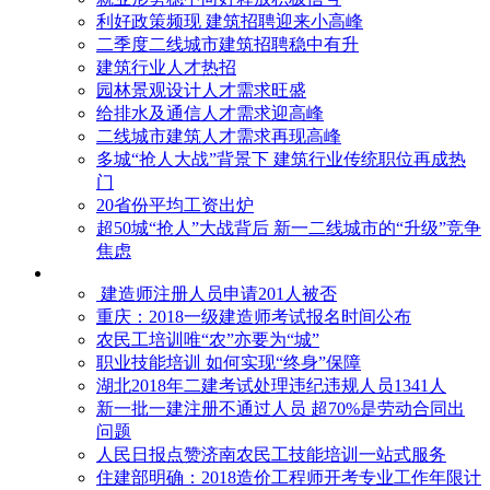
利好政策频现 建筑招聘迎来小高峰
二季度二线城市建筑招聘稳中有升
建筑行业人才热招
园林景观设计人才需求旺盛
给排水及通信人才需求迎高峰
二线城市建筑人才需求再现高峰
多城“抢人大战”背景下 建筑行业传统职位再成热
门
20省份平均工资出炉
超50城“抢人”大战背后 新一二线城市的“升级”竞争
焦虑
建造师注册人员申请201人被否
​重庆：2018一级建造师考试报名时间公布
农民工培训唯“农”亦要为“城”
职业技能培训 如何实现“终身”保障
湖北2018年二建考试处理违纪违规人员1341人
新一批一建注册不通过人员 超70%是劳动合同出
问题
人民日报点赞济南农民工技能培训一站式服务
住建部明确：2018造价工程师开考专业工作年限计