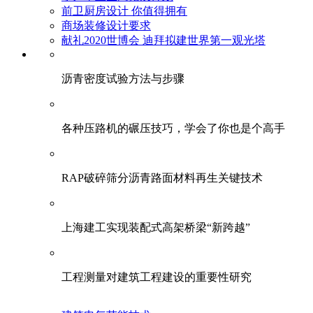
前卫厨房设计 你值得拥有
商场装修设计要求
献礼2020世博会 迪拜拟建世界第一观光塔
​沥青密度试验方法与步骤
各种压路机的碾压技巧，学会了你也是个高手
RAP破碎筛分沥青路面材料再生关键技术
上海建工实现装配式高架桥梁“新跨越”
工程测量对建筑工程建设的重要性研究