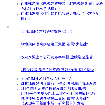
住建部发布《电气装置安装工程电气设备施工及验
收标准（征求意见稿）》
住建部发布《住宅建筑电气设计规范（征求意见
稿）》
国内BIM技术服务收费标准汇总
绿地频频收购多省建工集团 布局“大基建”
多家水泥上市公司发布半年报 业绩增速显著
7月份经济运行总体平稳 基建“拖累”固投增速
国内BIM技术服务收费标准汇总
财政部做好四项重点工作 促进房地产市场发展
7月全国固定资产投资发展趋势监测报告
1-7月份全国规模以上工业企业利润增长17.1%
绿地频频收购多省建工集团 布局“大基建”
《2018中国新商业城市研究报告》发布