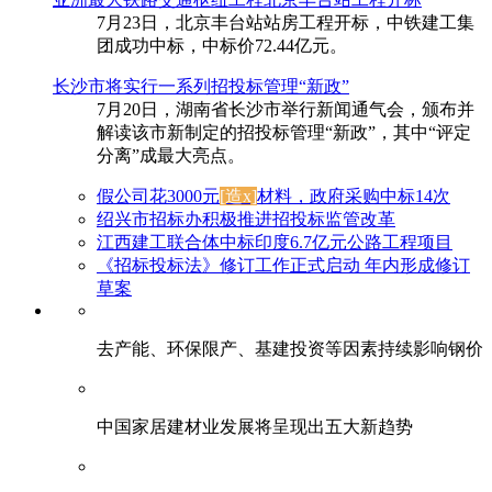
7月23日，北京丰台站站房工程开标，中铁建工集
团成功中标，中标价72.44亿元。
长沙市将实行一系列招投标管理“新政”
7月20日，湖南省长沙市举行新闻通气会，颁布并
解读该市新制定的招投标管理“新政”，其中“评定
分离”成最大亮点。
假公司花3000元
[造x]
材料，政府采购中标14次
绍兴市招标办积极推进招投标监管改革
江西建工联合体中标印度6.7亿元公路工程项目
《招标投标法》修订工作正式启动 年内形成修订
草案
去产能、环保限产、基建投资等因素持续影响钢价
中国家居建材业发展将呈现出五大新趋势