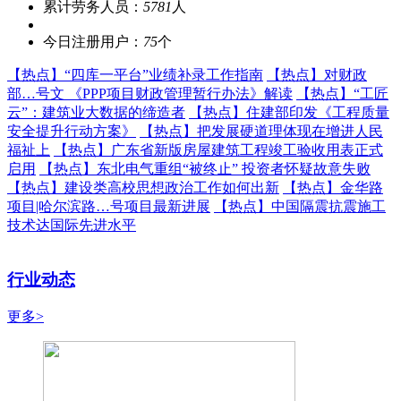
累计劳务人员：
5781
人
今日注册用户：
75
个
【热点】
“四库一平台”业绩补录工作指南
【热点】
对财政
部…号文 《PPP项目财政管理暂行办法》解读
【热点】
“工匠
云”：建筑业大数据的缔造者
【热点】
住建部印发《工程质量
安全提升行动方案》
【热点】
把发展硬道理体现在增进人民
福祉上
【热点】
广东省新版房屋建筑工程竣工验收用表正式
启用
【热点】
东北电气重组“被终止” 投资者怀疑故意失败
【热点】
建设类高校思想政治工作如何出新
【热点】
金华路
项目|哈尔滨路…号项目最新进展
【热点】
中国隔震抗震施工
技术达国际先进水平
行业动态
更多>