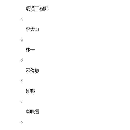
暖通工程师
李大力
林一
宋伶敏
鲁邦
唐映雪