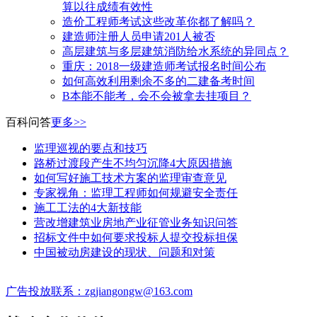
算以往成绩有效性
造价工程师考试这些改革你都了解吗？
建造师注册人员申请201人被否
高层建筑与多层建筑消防给水系统的异同点？
​重庆：2018一级建造师考试报名时间公布
如何高效利用剩余不多的二建备考时间
B本能不能考，会不会被拿去挂项目？
百科问答
更多>>
监理巡视的要点和技巧
路桥过渡段产生不均匀沉降4大原因措施
如何写好施工技术方案的监理审查意见
专家视角：监理工程师如何规避安全责任
施工工法的4大新技能
营改增建筑业房地产业征管业务知识问答
招标文件中如何要求投标人提交投标担保
中国被动房建设的现状、问题和对策
广告投放联系：zgjiangongw@163.com