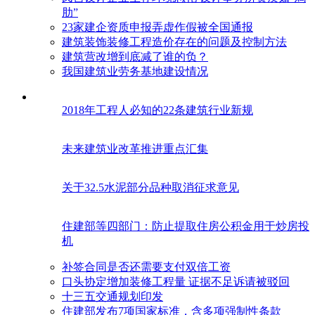
肋”
23家建企资质申报弄虚作假被全国通报
建筑装饰装修工程造价存在的问题及控制方法
建筑营改增到底减了谁的负？
我国建筑业劳务基地建设情况
2018年工程人必知的22条建筑行业新规
未来建筑业改革推进重点汇集
关于32.5水泥部分品种取消征求意见
住建部等四部门：防止提取住房公积金用于炒房投
机
补签合同是否还需要支付双倍工资
口头协定增加装修工程量 证据不足诉请被驳回
十三五交通规划印发
住建部发布7项国家标准，含多项强制性条款