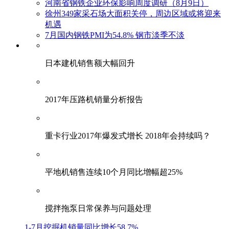
河南省钢铁企业环保影响周度调研（8月9日）
徐州349家采石场大面积关停，周边区域或将迎来
机遇
7月国内钢铁PMI为54.8% 钢市淡季不淡
日本建机销售额大幅回升
2017年压路机销量分析报告
重卡行业2017年爆发式增长 2018年会持续吗？
平地机销售连续10个月同比增幅超25%
搅拌拖泵日常保养与问题处理
1-7月挖掘机销量同比增长58.7%