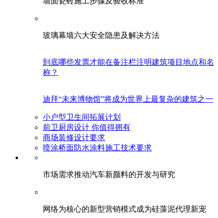
墙面瓷砖施工步骤及验收标准
玻璃幕墙六大安全隐患及解决方法
到底哪些发票才能在备注栏注明建筑项目地点和名
称？
迪拜“未来博物馆”将成为世界上最复杂的建筑之一
小户型卫生间拓展计划
前卫厨房设计 你值得拥有
商场装修设计要求
喷涂桥面防水涂料施工技术要求
市场需求推动汽车新颜料的开发与研究
网络为核心的新型营销模式成为硅藻泥代理新宠