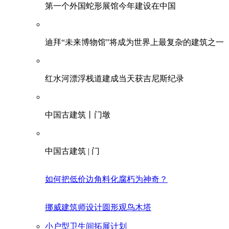
第一个外国蛇形展馆今年建设在中国
迪拜“未来博物馆”将成为世界上最复杂的建筑之一
红水河漂浮栈道建成当天获吉尼斯纪录
中国古建筑丨门墩
中国古建筑 | 门
如何把低价边角料化腐朽为神奇？
挪威建筑师设计圆形观鸟木塔
小户型卫生间拓展计划