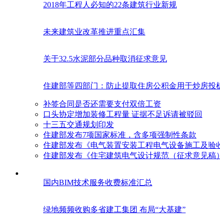
2018年工程人必知的22条建筑行业新规
未来建筑业改革推进重点汇集
关于32.5水泥部分品种取消征求意见
住建部等四部门：防止提取住房公积金用于炒房投
补签合同是否还需要支付双倍工资
口头协定增加装修工程量 证据不足诉请被驳回
十三五交通规划印发
住建部发布7项国家标准，含多项强制性条款
住建部发布《电气装置安装工程电气设备施工及验
住建部发布《住宅建筑电气设计规范（征求意见稿
国内BIM技术服务收费标准汇总
绿地频频收购多省建工集团 布局“大基建”