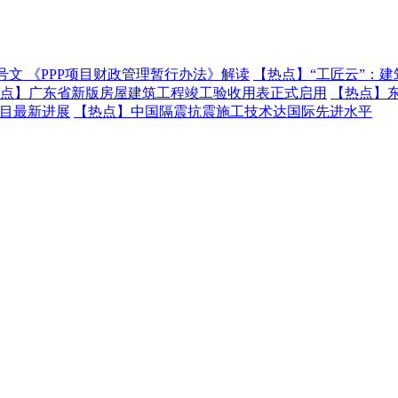
号文 《PPP项目财政管理暂行办法》解读
【热点】
“工匠云”：
点】
广东省新版房屋建筑工程竣工验收用表正式启用
【热点】
项目最新进展
【热点】
中国隔震抗震施工技术达国际先进水平