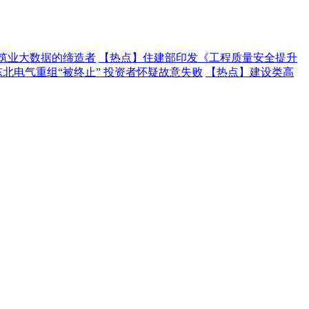
建筑业大数据的缔造者
【热点】
住建部印发《工程质量安全提升
东北电气重组“被终止” 投资者怀疑故意失败
【热点】
建设类高