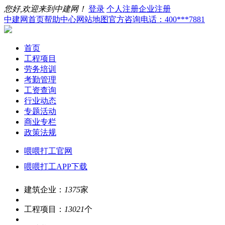
您好,欢迎来到中建网！
登录
个人注册
企业注册
中建网首页
帮助中心
网站地图
官方咨询电话：400***7881
首页
工程项目
劳务培训
考勤管理
工资查询
行业动态
专题活动
商业专栏
政策法规
喂喂打工官网
喂喂打工APP下载
建筑企业：
1375
家
工程项目：
13021
个