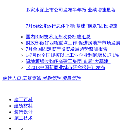
多家水泥上市公司发布半年报 业绩增速显著
7月份经济运行总体平稳 基建“拖累”固投增速
国内BIM技术服务收费标准汇总
财政部做好四项重点工作 促进房地产市场发展
7月全国固定资产投资发展趋势监测报告
1-7月份全国规模以上工业企业利润增长17.1%
绿地频频收购多省建工集团 布局“大基建”
《2018中国新商业城市研究报告》发布
快速入口
工资查询
考勤管理
项目管理
建工百科
建筑材料
装饰设计
施工技术