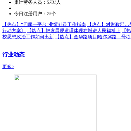
累计劳务人员：
5781
人
今日注册用户：
75
个
【热点】
“四库一平台”业绩补录工作指南
【热点】
对财政部…
行动方案》
【热点】
把发展硬道理体现在增进人民福祉上
【热
校思想政治工作如何出新
【热点】
金华路项目|哈尔滨路…号
行业动态
更多>