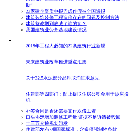
肋”
23家建企资质申报弄虚作假被全国通报
建筑装饰装修工程造价存在的问题及控制方法
建筑营改增到底减了谁的负？
我国建筑业劳务基地建设情况
2018年工程人必知的22条建筑行业新规
未来建筑业改革推进重点汇集
关于32.5水泥部分品种取消征求意见
住建部等四部门：防止提取住房公积金用于炒房投
机
补签合同是否还需要支付双倍工资
口头协定增加装修工程量 证据不足诉请被驳回
十三五交通规划印发
住建部发布7项国家标准，含多项强制性条款