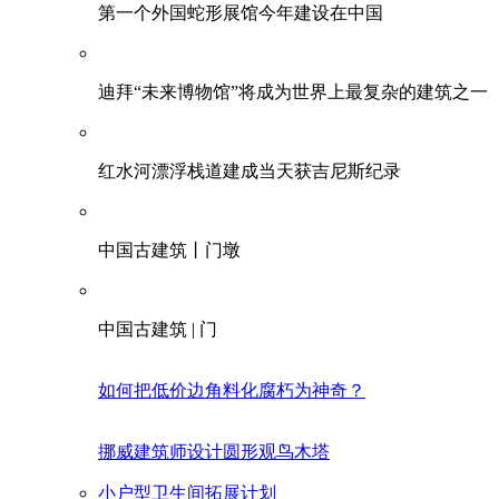
第一个外国蛇形展馆今年建设在中国
迪拜“未来博物馆”将成为世界上最复杂的建筑之一
红水河漂浮栈道建成当天获吉尼斯纪录
中国古建筑丨门墩
中国古建筑 | 门
如何把低价边角料化腐朽为神奇？
挪威建筑师设计圆形观鸟木塔
小户型卫生间拓展计划