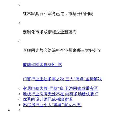
红木家具行业寒冬已过，市场开始回暖
定制化市场成橱柜企业新蓝海
互联网走势会给涂料企业带来哪三大好处？
玻璃丝网印刷8种工艺
门窗行业正处多事之秋 三大“痛点”亟待解决
家居电商大牌“同款”多 卫浴网购成重灾区
地板行业洗牌无处不在 尚有多场硬仗要打
优秀的设计师已成稀缺资源
淋浴房行业七大“黑幕”害人不浅!