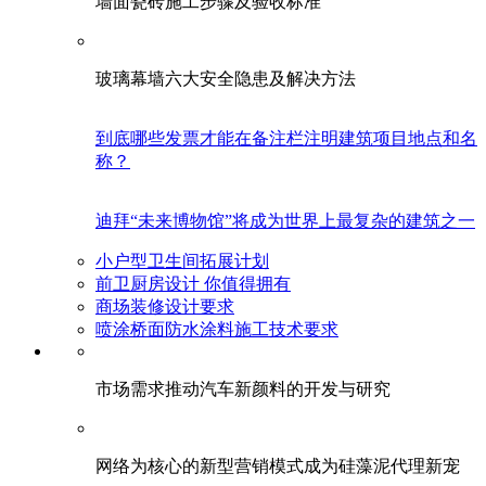
墙面瓷砖施工步骤及验收标准
玻璃幕墙六大安全隐患及解决方法
到底哪些发票才能在备注栏注明建筑项目地点和名
称？
迪拜“未来博物馆”将成为世界上最复杂的建筑之一
小户型卫生间拓展计划
前卫厨房设计 你值得拥有
商场装修设计要求
喷涂桥面防水涂料施工技术要求
市场需求推动汽车新颜料的开发与研究
网络为核心的新型营销模式成为硅藻泥代理新宠