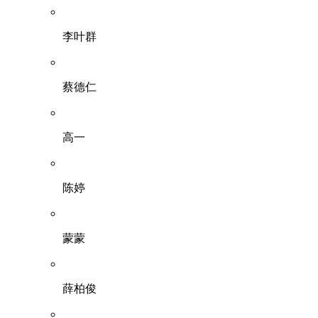
李叶群
蔡德仁
高一
陈婷
蒙蒙
薛柏俊