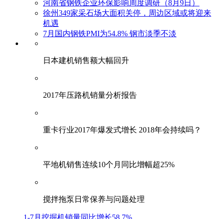
河南省钢铁企业环保影响周度调研（8月9日）
徐州349家采石场大面积关停，周边区域或将迎来
机遇
7月国内钢铁PMI为54.8% 钢市淡季不淡
日本建机销售额大幅回升
2017年压路机销量分析报告
重卡行业2017年爆发式增长 2018年会持续吗？
平地机销售连续10个月同比增幅超25%
搅拌拖泵日常保养与问题处理
1-7月挖掘机销量同比增长58.7%