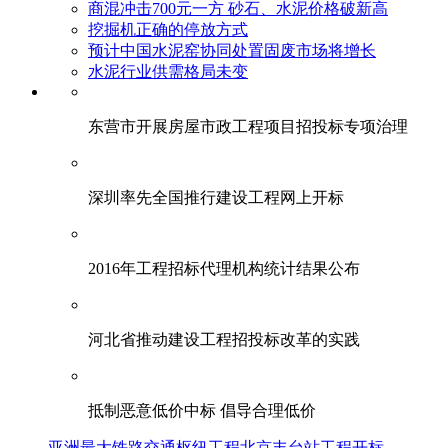
商混冲击700元一方 砂石、水泥价格破新高
挖掘机正确的停放方式
预计中国水泥窑协同处置固废市场将增长
水泥行业供需格局未变
东营市开展房屋市政工程项目招投标专项治理
深圳率先全国推行建设工程网上开标
2016年工程招标代理机构统计结果公布
河北省推动建设工程招投标改革的实践
抵制恶意低价中标 倡导合理低价
亚洲最大铁路交通枢纽工程北京丰台站工程开标