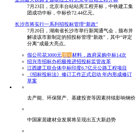
7月23日，北京丰台站站房工程开标，中铁建工集
团成功中标，中标价72.44亿元。
长沙市将实行一系列招投标管理“新政”
7月20日，湖南省长沙市举行新闻通气会，颁布并
解读该市新制定的招投标管理“新政”，其中“评定
分离”成最大亮点。
假公司花3000元
[造x]
材料，政府采购中标14次
绍兴市招标办积极推进招投标监管改革
江西建工联合体中标印度6.7亿元公路工程项目
《招标投标法》修订工作正式启动 年内形成修订
草案
去产能、环保限产、基建投资等因素持续影响钢价
中国家居建材业发展将呈现出五大新趋势