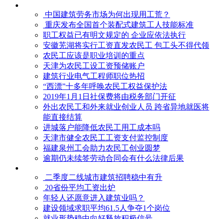
中国建筑劳务市场为何出现用工荒？
重庆发布全国首个装配式建筑工人技能标准
职工权益已有明文规定的 企业应依法执行
安徽芜湖将实行工资直发农民工 包工头不得代领
农民工应该是职业培训的重点
天津为农民工设工资预储账户
建筑行业电气工程师职位热招
“西漂”十多年呼唤农民工权益保护法
2019年1月1日社保费将由税务部门开征
外出农民工和外来就业创业人员 跨省异地就医将
能直接结算
进城落户能降低农民工用工成本吗
天津市健全农民工工资支付监控制度
福建泉州工会助力农民工创业圆梦
逾期仍未续签劳动合同会有什么法律后果
二季度二线城市建筑招聘稳中有升
20省份平均工资出炉
年轻人还愿意进入建筑业吗？
建设领域求职平均61.5人争夺1个岗位
就业形势稳中向好释放积极信号