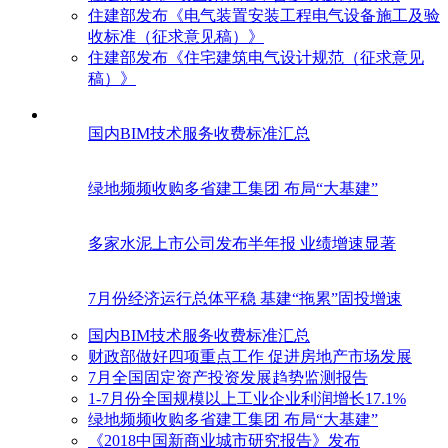
住建部发布《电气装置安装工程电气设备施工及验
收标准（征求意见稿）》
住建部发布《住宅建筑电气设计规范（征求意见
稿）》
国内BIM技术服务收费标准汇总
绿地频频收购多省建工集团 布局“大基建”
多家水泥上市公司发布半年报 业绩增速显著
7月份经济运行总体平稳 基建“拖累”固投增速
国内BIM技术服务收费标准汇总
财政部做好四项重点工作 促进房地产市场发展
7月全国固定资产投资发展趋势监测报告
1-7月份全国规模以上工业企业利润增长17.1%
绿地频频收购多省建工集团 布局“大基建”
《2018中国新商业城市研究报告》发布