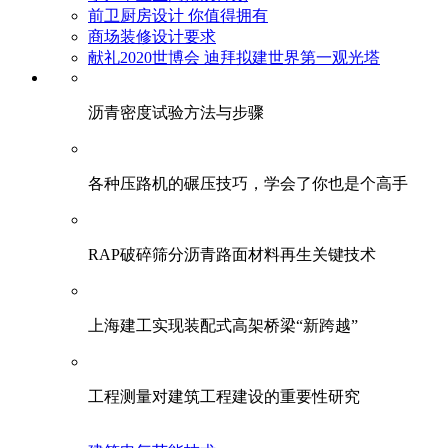
前卫厨房设计 你值得拥有
商场装修设计要求
献礼2020世博会 迪拜拟建世界第一观光塔
​沥青密度试验方法与步骤
各种压路机的碾压技巧，学会了你也是个高手
RAP破碎筛分沥青路面材料再生关键技术
上海建工实现装配式高架桥梁“新跨越”
工程测量对建筑工程建设的重要性研究