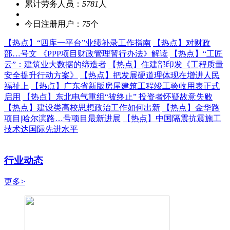
累计劳务人员：
5781
人
今日注册用户：
75
个
【热点】
“四库一平台”业绩补录工作指南
【热点】
对财政
部…号文 《PPP项目财政管理暂行办法》解读
【热点】
“工匠
云”：建筑业大数据的缔造者
【热点】
住建部印发《工程质量
安全提升行动方案》
【热点】
把发展硬道理体现在增进人民
福祉上
【热点】
广东省新版房屋建筑工程竣工验收用表正式
启用
【热点】
东北电气重组“被终止” 投资者怀疑故意失败
【热点】
建设类高校思想政治工作如何出新
【热点】
金华路
项目|哈尔滨路…号项目最新进展
【热点】
中国隔震抗震施工
技术达国际先进水平
行业动态
更多>