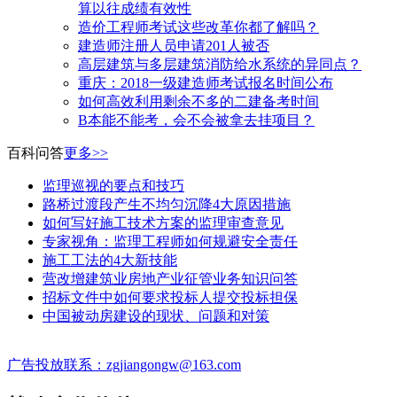
算以往成绩有效性
造价工程师考试这些改革你都了解吗？
建造师注册人员申请201人被否
高层建筑与多层建筑消防给水系统的异同点？
​重庆：2018一级建造师考试报名时间公布
如何高效利用剩余不多的二建备考时间
B本能不能考，会不会被拿去挂项目？
百科问答
更多>>
监理巡视的要点和技巧
路桥过渡段产生不均匀沉降4大原因措施
如何写好施工技术方案的监理审查意见
专家视角：监理工程师如何规避安全责任
施工工法的4大新技能
营改增建筑业房地产业征管业务知识问答
招标文件中如何要求投标人提交投标担保
中国被动房建设的现状、问题和对策
广告投放联系：zgjiangongw@163.com