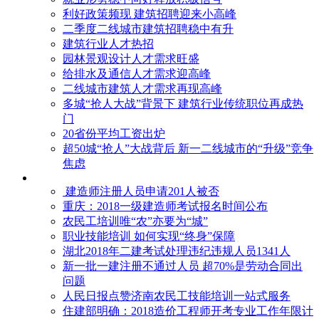
利好政策频现 建筑招聘迎来小高峰
二季度二线城市建筑招聘稳中有升
建筑行业人才热招
园林景观设计人才需求旺盛
给排水及通信人才需求迎高峰
二线城市建筑人才需求再现高峰
多城“抢人大战”背景下 建筑行业传统职位再成热
门
20省份平均工资出炉
超50城“抢人”大战背后 新一二线城市的“升级”竞争
焦虑
建造师注册人员申请201人被否
​重庆：2018一级建造师考试报名时间公布
农民工培训唯“农”亦要为“城”
职业技能培训 如何实现“终身”保障
湖北2018年二建考试处理违纪违规人员1341人
新一批一建注册不通过人员 超70%是劳动合同出
问题
人民日报点赞济南农民工技能培训一站式服务
住建部明确：2018造价工程师开考专业工作年限计