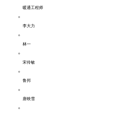
暖通工程师
李大力
林一
宋伶敏
鲁邦
唐映雪