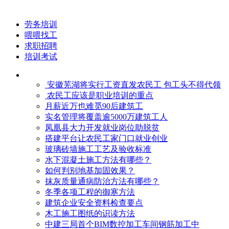
劳务培训
喂喂找工
求职招聘
培训考试
安徽芜湖将实行工资直发农民工 包工头不得代领
农民工应该是职业培训的重点
月薪近万也难觅90后建筑工
实名管理将覆盖逾5000万建筑工人
凤凰县大力开发就业岗位助脱贫
搭建平台让农民工家门口就业创业
玻璃砖墙施工工艺及验收标准
水下混凝土施工方法有哪些？
如何判别地基加固效果？
抹灰质量通病防治方法有哪些？
冬季各项工程的御寒​方法
建筑企业安全资料检查要点
木工施工图纸的识读方法
中建三局首个BIM数控加工车间钢筋加工中