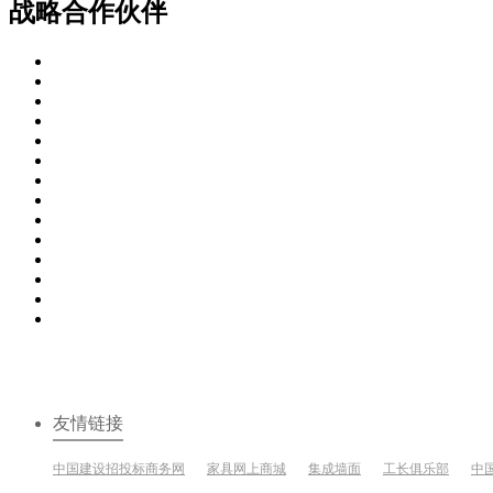
战略合作伙伴
友情链接
中国建设招投标商务网
家具网上商城
集成墙面
工长俱乐部
中