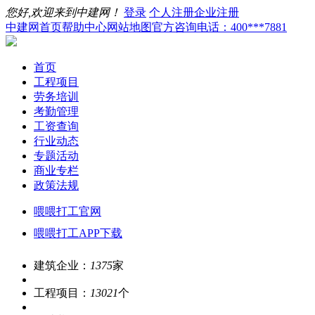
您好,欢迎来到中建网！
登录
个人注册
企业注册
中建网首页
帮助中心
网站地图
官方咨询电话：400***7881
首页
工程项目
劳务培训
考勤管理
工资查询
行业动态
专题活动
商业专栏
政策法规
喂喂打工官网
喂喂打工APP下载
建筑企业：
1375
家
工程项目：
13021
个