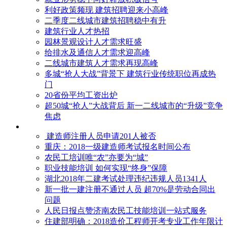
利好政策频现 建筑招聘迎来小高峰
二季度二线城市建筑招聘稳中有升
建筑行业人才热招
园林景观设计人才需求旺盛
给排水及通信人才需求迎高峰
二线城市建筑人才需求再现高峰
多城“抢人大战”背景下 建筑行业传统职位再成热
门
20省份平均工资出炉
超50城“抢人”大战背后 新一二线城市的“升级”竞争
焦虑
建造师注册人员申请201人被否
​重庆：2018一级建造师考试报名时间公布
农民工培训唯“农”亦要为“城”
职业技能培训 如何实现“终身”保障
湖北2018年二建考试处理违纪违规人员1341人
新一批一建注册不通过人员 超70%是劳动合同出
问题
人民日报点赞济南农民工技能培训一站式服务
住建部明确：2018造价工程师开考专业工作年限计