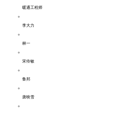
暖通工程师
李大力
林一
宋伶敏
鲁邦
唐映雪