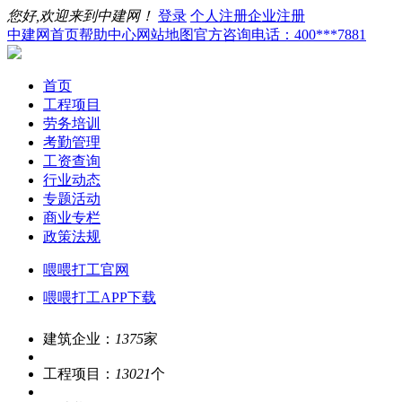
您好,欢迎来到中建网！
登录
个人注册
企业注册
中建网首页
帮助中心
网站地图
官方咨询电话：400***7881
首页
工程项目
劳务培训
考勤管理
工资查询
行业动态
专题活动
商业专栏
政策法规
喂喂打工官网
喂喂打工APP下载
建筑企业：
1375
家
工程项目：
13021
个