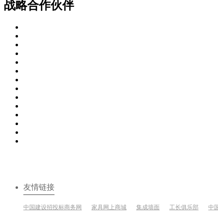
战略合作伙伴
友情链接
中国建设招投标商务网
家具网上商城
集成墙面
工长俱乐部
中