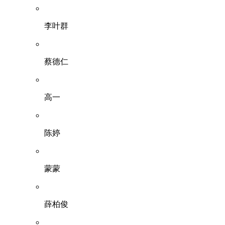
李叶群
蔡德仁
高一
陈婷
蒙蒙
薛柏俊