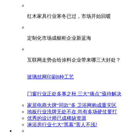
红木家具行业寒冬已过，市场开始回暖
定制化市场成橱柜企业新蓝海
互联网走势会给涂料企业带来哪三大好处？
玻璃丝网印刷8种工艺
门窗行业正处多事之秋 三大“痛点”亟待解决
家居电商大牌“同款”多 卫浴网购成重灾区
地板行业洗牌无处不在 尚有多场硬仗要打
优秀的设计师已成稀缺资源
淋浴房行业七大“黑幕”害人不浅!