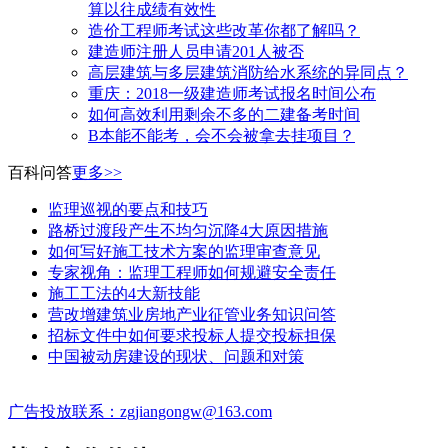
算以往成绩有效性
造价工程师考试这些改革你都了解吗？
建造师注册人员申请201人被否
高层建筑与多层建筑消防给水系统的异同点？
​重庆：2018一级建造师考试报名时间公布
如何高效利用剩余不多的二建备考时间
B本能不能考，会不会被拿去挂项目？
百科问答
更多>>
监理巡视的要点和技巧
路桥过渡段产生不均匀沉降4大原因措施
如何写好施工技术方案的监理审查意见
专家视角：监理工程师如何规避安全责任
施工工法的4大新技能
营改增建筑业房地产业征管业务知识问答
招标文件中如何要求投标人提交投标担保
中国被动房建设的现状、问题和对策
广告投放联系：zgjiangongw@163.com