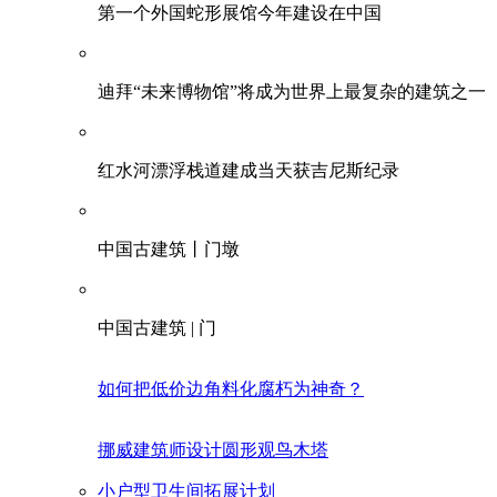
第一个外国蛇形展馆今年建设在中国
迪拜“未来博物馆”将成为世界上最复杂的建筑之一
红水河漂浮栈道建成当天获吉尼斯纪录
中国古建筑丨门墩
中国古建筑 | 门
如何把低价边角料化腐朽为神奇？
挪威建筑师设计圆形观鸟木塔
小户型卫生间拓展计划