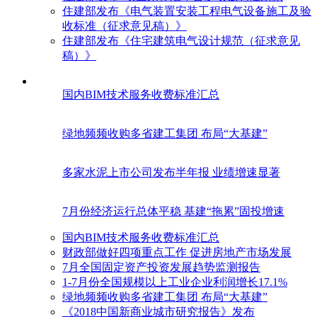
住建部发布《电气装置安装工程电气设备施工及验
收标准（征求意见稿）》
住建部发布《住宅建筑电气设计规范（征求意见
稿）》
国内BIM技术服务收费标准汇总
绿地频频收购多省建工集团 布局“大基建”
多家水泥上市公司发布半年报 业绩增速显著
7月份经济运行总体平稳 基建“拖累”固投增速
国内BIM技术服务收费标准汇总
财政部做好四项重点工作 促进房地产市场发展
7月全国固定资产投资发展趋势监测报告
1-7月份全国规模以上工业企业利润增长17.1%
绿地频频收购多省建工集团 布局“大基建”
《2018中国新商业城市研究报告》发布