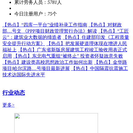
累计劳务人员：
5781
人
今日注册用户：
75
个
【热点】
“四库一平台”业绩补录工作指南
【热点】
对财政
部…号文 《PPP项目财政管理暂行办法》解读
【热点】
“工匠
云”：建筑业大数据的缔造者
【热点】
住建部印发《工程质量
安全提升行动方案》
【热点】
把发展硬道理体现在增进人民
福祉上
【热点】
广东省新版房屋建筑工程竣工验收用表正式
启用
【热点】
东北电气重组“被终止” 投资者怀疑故意失败
【热点】
建设类高校思想政治工作如何出新
【热点】
金华路
项目|哈尔滨路…号项目最新进展
【热点】
中国隔震抗震施工
技术达国际先进水平
行业动态
更多>