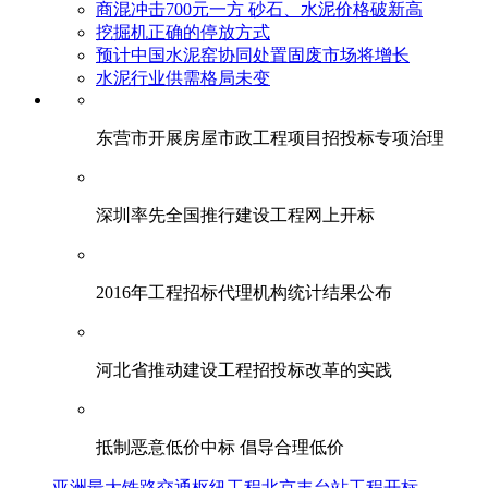
商混冲击700元一方 砂石、水泥价格破新高
挖掘机正确的停放方式
预计中国水泥窑协同处置固废市场将增长
水泥行业供需格局未变
东营市开展房屋市政工程项目招投标专项治理
深圳率先全国推行建设工程网上开标
2016年工程招标代理机构统计结果公布
河北省推动建设工程招投标改革的实践
抵制恶意低价中标 倡导合理低价
亚洲最大铁路交通枢纽工程北京丰台站工程开标