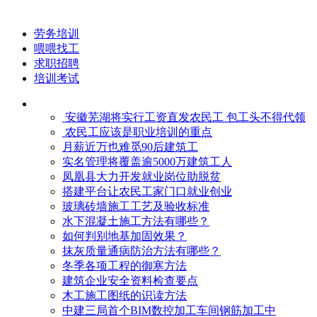
劳务培训
喂喂找工
求职招聘
培训考试
安徽芜湖将实行工资直发农民工 包工头不得代领
农民工应该是职业培训的重点
月薪近万也难觅90后建筑工
实名管理将覆盖逾5000万建筑工人
凤凰县大力开发就业岗位助脱贫
搭建平台让农民工家门口就业创业
玻璃砖墙施工工艺及验收标准
水下混凝土施工方法有哪些？
如何判别地基加固效果？
抹灰质量通病防治方法有哪些？
冬季各项工程的御寒​方法
建筑企业安全资料检查要点
木工施工图纸的识读方法
中建三局首个BIM数控加工车间钢筋加工中