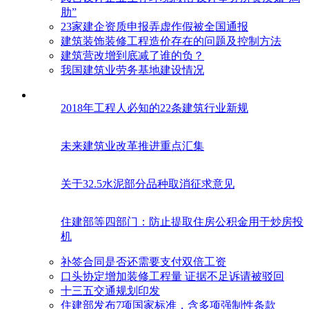
肋”
23家建企资质申报弄虚作假被全国通报
建筑装饰装修工程造价存在的问题及控制方法
建筑营改增到底减了谁的负？
我国建筑业劳务基地建设情况
2018年工程人必知的22条建筑行业新规
未来建筑业改革推进重点汇集
关于32.5水泥部分品种取消征求意见
住建部等四部门：防止提取住房公积金用于炒房投
机
补签合同是否还需要支付双倍工资
口头协定增加装修工程量 证据不足诉请被驳回
十三五交通规划印发
住建部发布7项国家标准，含多项强制性条款