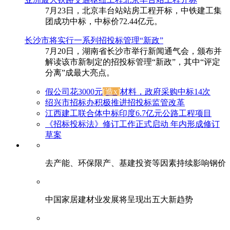
7月23日，北京丰台站站房工程开标，中铁建工集
团成功中标，中标价72.44亿元。
长沙市将实行一系列招投标管理“新政”
7月20日，湖南省长沙市举行新闻通气会，颁布并
解读该市新制定的招投标管理“新政”，其中“评定
分离”成最大亮点。
假公司花3000元
[造x]
材料，政府采购中标14次
绍兴市招标办积极推进招投标监管改革
江西建工联合体中标印度6.7亿元公路工程项目
《招标投标法》修订工作正式启动 年内形成修订
草案
去产能、环保限产、基建投资等因素持续影响钢价
中国家居建材业发展将呈现出五大新趋势