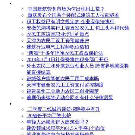
中国建筑劳务市场为何出现用工荒？
重庆发布全国首个装配式建筑工人技能标准
职工权益已有明文规定的 企业应依法执行
安徽芜湖将实行工资直发农民工 包工头不得代领
农民工应该是职业培训的重点
天津为农民工设工资预储账户
建筑行业电气工程师职位热招
“西漂”十多年呼唤农民工权益保护法
2019年1月1日社保费将由税务部门开征
外出农民工和外来就业创业人员 跨省异地就医将
能直接结算
进城落户能降低农民工用工成本吗
天津市健全农民工工资支付监控制度
福建泉州工会助力农民工创业圆梦
逾期仍未续签劳动合同会有什么法律后果
二季度二线城市建筑招聘稳中有升
20省份平均工资出炉
年轻人还愿意进入建筑业吗？
建设领域求职平均61.5人争夺1个岗位
就业形势稳中向好释放积极信号