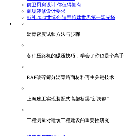
前卫厨房设计 你值得拥有
商场装修设计要求
献礼2020世博会 迪拜拟建世界第一观光塔
​沥青密度试验方法与步骤
各种压路机的碾压技巧，学会了你也是个高手
RAP破碎筛分沥青路面材料再生关键技术
上海建工实现装配式高架桥梁“新跨越”
工程测量对建筑工程建设的重要性研究