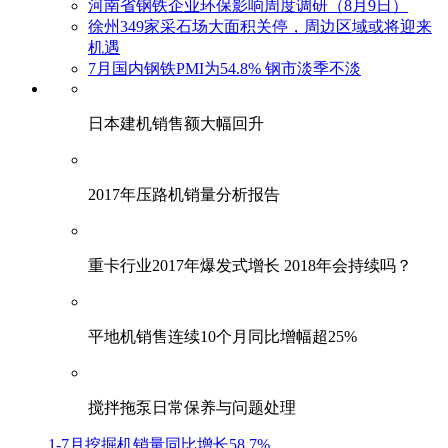
河南省钢铁企业环保影响周度调研（8月9日）
徐州349家采石场大面积关停，周边区域或将迎来
机遇
7月国内钢铁PMI为54.8% 钢市淡季不淡
日本建机销售额大幅回升
2017年压路机销量分析报告
重卡行业2017年爆发式增长 2018年会持续吗？
平地机销售连续10个月同比增幅超25%
搅拌拖泵日常保养与问题处理
1-7月挖掘机销量同比增长58.7%