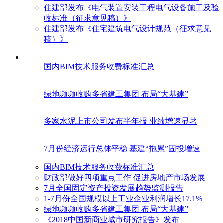
住建部发布《电气装置安装工程电气设备施工及验
收标准（征求意见稿）》
住建部发布《住宅建筑电气设计规范（征求意见
稿）》
国内BIM技术服务收费标准汇总
绿地频频收购多省建工集团 布局“大基建”
多家水泥上市公司发布半年报 业绩增速显著
7月份经济运行总体平稳 基建“拖累”固投增速
国内BIM技术服务收费标准汇总
财政部做好四项重点工作 促进房地产市场发展
7月全国固定资产投资发展趋势监测报告
1-7月份全国规模以上工业企业利润增长17.1%
绿地频频收购多省建工集团 布局“大基建”
《2018中国新商业城市研究报告》发布