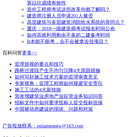
算以往成绩有效性
造价工程师考试这些改革你都了解吗？
建造师注册人员申请201人被否
高层建筑与多层建筑消防给水系统的异同点？
​重庆：2018一级建造师考试报名时间公布
如何高效利用剩余不多的二建备考时间
B本能不能考，会不会被拿去挂项目？
百科问答
更多>>
监理巡视的要点和技巧
路桥过渡段产生不均匀沉降4大原因措施
如何写好施工技术方案的监理审查意见
专家视角：监理工程师如何规避安全责任
施工工法的4大新技能
营改增建筑业房地产业征管业务知识问答
招标文件中如何要求投标人提交投标担保
中国被动房建设的现状、问题和对策
广告投放联系：zgjiangongw@163.com