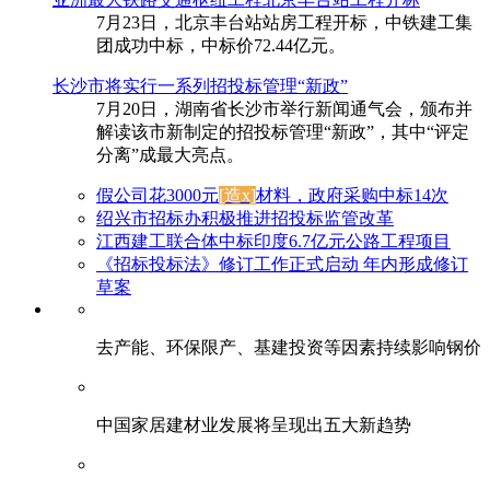
7月23日，北京丰台站站房工程开标，中铁建工集
团成功中标，中标价72.44亿元。
长沙市将实行一系列招投标管理“新政”
7月20日，湖南省长沙市举行新闻通气会，颁布并
解读该市新制定的招投标管理“新政”，其中“评定
分离”成最大亮点。
假公司花3000元
[造x]
材料，政府采购中标14次
绍兴市招标办积极推进招投标监管改革
江西建工联合体中标印度6.7亿元公路工程项目
《招标投标法》修订工作正式启动 年内形成修订
草案
去产能、环保限产、基建投资等因素持续影响钢价
中国家居建材业发展将呈现出五大新趋势