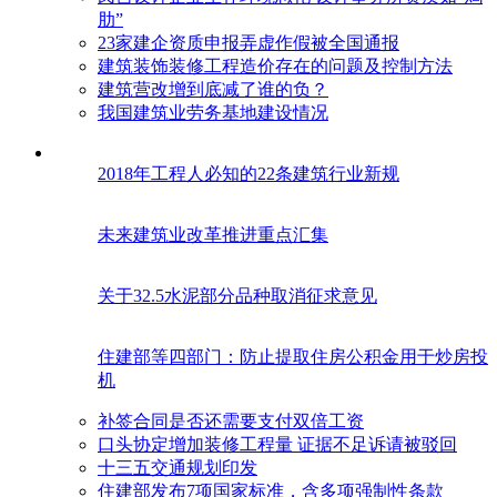
肋”
23家建企资质申报弄虚作假被全国通报
建筑装饰装修工程造价存在的问题及控制方法
建筑营改增到底减了谁的负？
我国建筑业劳务基地建设情况
2018年工程人必知的22条建筑行业新规
未来建筑业改革推进重点汇集
关于32.5水泥部分品种取消征求意见
住建部等四部门：防止提取住房公积金用于炒房投
机
补签合同是否还需要支付双倍工资
口头协定增加装修工程量 证据不足诉请被驳回
十三五交通规划印发
住建部发布7项国家标准，含多项强制性条款