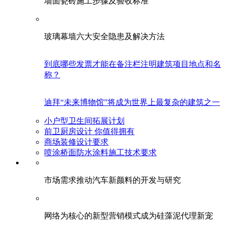
墙面瓷砖施工步骤及验收标准
玻璃幕墙六大安全隐患及解决方法
到底哪些发票才能在备注栏注明建筑项目地点和名
称？
迪拜“未来博物馆”将成为世界上最复杂的建筑之一
小户型卫生间拓展计划
前卫厨房设计 你值得拥有
商场装修设计要求
喷涂桥面防水涂料施工技术要求
市场需求推动汽车新颜料的开发与研究
网络为核心的新型营销模式成为硅藻泥代理新宠