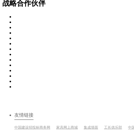
战略合作伙伴
友情链接
中国建设招投标商务网
家具网上商城
集成墙面
工长俱乐部
中