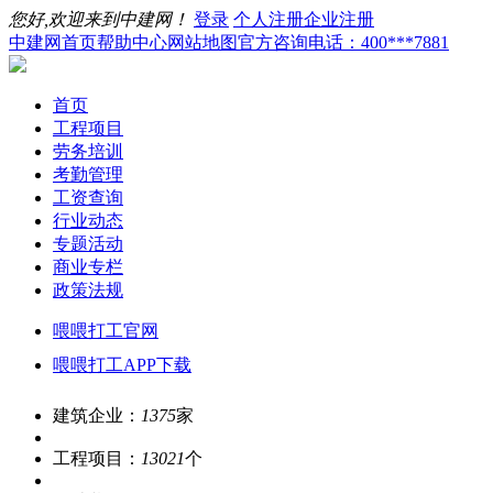
您好,欢迎来到中建网！
登录
个人注册
企业注册
中建网首页
帮助中心
网站地图
官方咨询电话：400***7881
首页
工程项目
劳务培训
考勤管理
工资查询
行业动态
专题活动
商业专栏
政策法规
喂喂打工官网
喂喂打工APP下载
建筑企业：
1375
家
工程项目：
13021
个