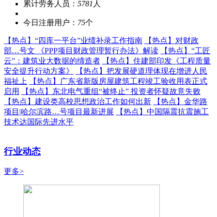
累计劳务人员：
5781
人
今日注册用户：
75
个
【热点】
“四库一平台”业绩补录工作指南
【热点】
对财政
部…号文 《PPP项目财政管理暂行办法》解读
【热点】
“工匠
云”：建筑业大数据的缔造者
【热点】
住建部印发《工程质量
安全提升行动方案》
【热点】
把发展硬道理体现在增进人民
福祉上
【热点】
广东省新版房屋建筑工程竣工验收用表正式
启用
【热点】
东北电气重组“被终止” 投资者怀疑故意失败
【热点】
建设类高校思想政治工作如何出新
【热点】
金华路
项目|哈尔滨路…号项目最新进展
【热点】
中国隔震抗震施工
技术达国际先进水平
行业动态
更多>