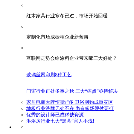
红木家具行业寒冬已过，市场开始回暖
定制化市场成橱柜企业新蓝海
互联网走势会给涂料企业带来哪三大好处？
玻璃丝网印刷8种工艺
门窗行业正处多事之秋 三大“痛点”亟待解决
家居电商大牌“同款”多 卫浴网购成重灾区
地板行业洗牌无处不在 尚有多场硬仗要打
优秀的设计师已成稀缺资源
淋浴房行业七大“黑幕”害人不浅!