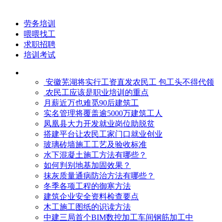
劳务培训
喂喂找工
求职招聘
培训考试
安徽芜湖将实行工资直发农民工 包工头不得代领
农民工应该是职业培训的重点
月薪近万也难觅90后建筑工
实名管理将覆盖逾5000万建筑工人
凤凰县大力开发就业岗位助脱贫
搭建平台让农民工家门口就业创业
玻璃砖墙施工工艺及验收标准
水下混凝土施工方法有哪些？
如何判别地基加固效果？
抹灰质量通病防治方法有哪些？
冬季各项工程的御寒​方法
建筑企业安全资料检查要点
木工施工图纸的识读方法
中建三局首个BIM数控加工车间钢筋加工中