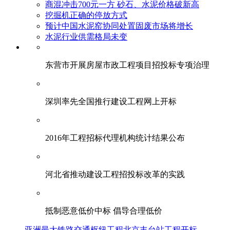
商混冲击700元一方 砂石、水泥价格破新高
挖掘机正确的停放方式
预计中国水泥窑协同处置固废市场将增长
水泥行业供需格局未变
东营市开展房屋市政工程项目招投标专项治理
深圳率先全国推行建设工程网上开标
2016年工程招标代理机构统计结果公布
河北省推动建设工程招投标改革的实践
抵制恶意低价中标 倡导合理低价
亚洲最大铁路交通枢纽工程北京丰台站工程开标