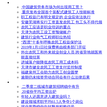
中国建筑劳务市场为何出现用工荒？
重庆发布全国首个装配式建筑工人技能标准
职工权益已有明文规定的 企业应依法执行
安徽芜湖将实行工资直发农民工 包工头不得代领
农民工应该是职业培训的重点
天津为农民工设工资预储账户
建筑行业电气工程师职位热招
“西漂”十多年呼唤农民工权益保护法
2019年1月1日社保费将由税务部门开征
外出农民工和外来就业创业人员 跨省异地就医将
能直接结算
进城落户能降低农民工用工成本吗
天津市健全农民工工资支付监控制度
福建泉州工会助力农民工创业圆梦
逾期仍未续签劳动合同会有什么法律后果
二季度二线城市建筑招聘稳中有升
20省份平均工资出炉
年轻人还愿意进入建筑业吗？
建设领域求职平均61.5人争夺1个岗位
就业形势稳中向好释放积极信号