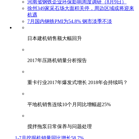
河南省钢铁企业环保影响周度调研（8月9日）
徐州349家采石场大面积关停，周边区域或将迎来
机遇
7月国内钢铁PMI为54.8% 钢市淡季不淡
日本建机销售额大幅回升
2017年压路机销量分析报告
重卡行业2017年爆发式增长 2018年会持续吗？
平地机销售连续10个月同比增幅超25%
搅拌拖泵日常保养与问题处理
1-7月挖掘机销量同比增长58.7%