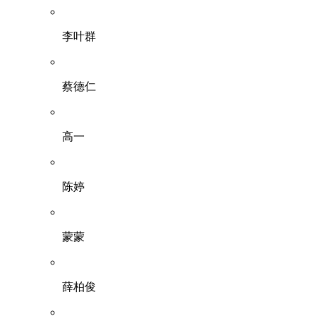
李叶群
蔡德仁
高一
陈婷
蒙蒙
薛柏俊