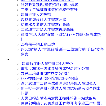
利好政策频现 建筑招聘迎来小高峰
二季度二线城市建筑招聘稳中有升
建筑行业人才热招
园林景观设计人才需求旺盛
给排水及通信人才需求迎高峰
二线城市建筑人才需求再现高峰
多城“抢人大战”背景下 建筑行业传统职位再成热
门
20省份平均工资出炉
超50城“抢人”大战背后 新一二线城市的“升级”竞争
焦虑
建造师注册人员申请201人被否
​重庆：2018一级建造师考试报名时间公布
农民工培训唯“农”亦要为“城”
职业技能培训 如何实现“终身”保障
湖北2018年二建考试处理违纪违规人员1341人
新一批一建注册不通过人员 超70%是劳动合同出
问题
人民日报点赞济南农民工技能培训一站式服务
住建部明确：2018造价工程师开考专业工作年限计