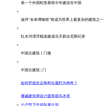
第一个外国蛇形展馆今年建设在中国
迪拜“未来博物馆”将成为世界上最复杂的建筑之一
红水河漂浮栈道建成当天获吉尼斯纪录
中国古建筑丨门墩
中国古建筑 | 门
如何把低价边角料化腐朽为神奇？
挪威建筑师设计圆形观鸟木塔
小户型卫生间拓展计划