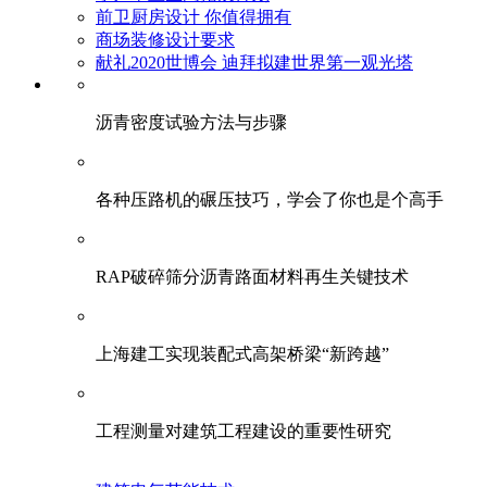
前卫厨房设计 你值得拥有
商场装修设计要求
献礼2020世博会 迪拜拟建世界第一观光塔
​沥青密度试验方法与步骤
各种压路机的碾压技巧，学会了你也是个高手
RAP破碎筛分沥青路面材料再生关键技术
上海建工实现装配式高架桥梁“新跨越”
工程测量对建筑工程建设的重要性研究