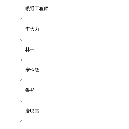
暖通工程师
李大力
林一
宋伶敏
鲁邦
唐映雪