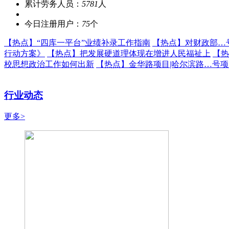
累计劳务人员：
5781
人
今日注册用户：
75
个
【热点】
“四库一平台”业绩补录工作指南
【热点】
对财政部…
行动方案》
【热点】
把发展硬道理体现在增进人民福祉上
【热
校思想政治工作如何出新
【热点】
金华路项目|哈尔滨路…号
行业动态
更多>