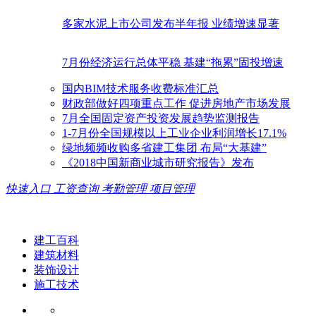
多家水泥上市公司发布半年报 业绩增速显著
7月份经济运行总体平稳 基建“拖累”固投增速
国内BIM技术服务收费标准汇总
财政部做好四项重点工作 促进房地产市场发展
7月全国固定资产投资发展趋势监测报告
1-7月份全国规模以上工业企业利润增长17.1%
绿地频频收购多省建工集团 布局“大基建”
《2018中国新商业城市研究报告》发布
快速入口
工资查询
考勤管理
项目管理
建工百科
建筑材料
装饰设计
施工技术