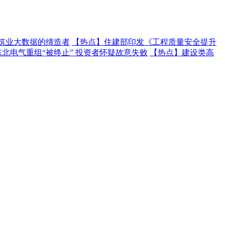
建筑业大数据的缔造者
【热点】
住建部印发《工程质量安全提升
东北电气重组“被终止” 投资者怀疑故意失败
【热点】
建设类高