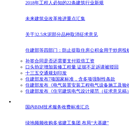
2018年工程人必知的22条建筑行业新规
未来建筑业改革推进重点汇集
关于32.5水泥部分品种取消征求意见
住建部等四部门：防止提取住房公积金用于炒房投
补签合同是否还需要支付双倍工资
口头协定增加装修工程量 证据不足诉请被驳回
十三五交通规划印发
住建部发布7项国家标准，含多项强制性条款
住建部发布《电气装置安装工程电气设备施工及验
住建部发布《住宅建筑电气设计规范（征求意见稿
国内BIM技术服务收费标准汇总
绿地频频收购多省建工集团 布局“大基建”