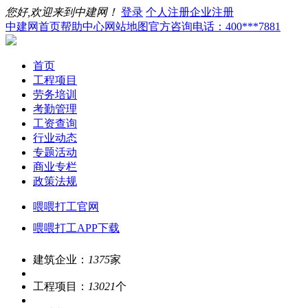
您好,欢迎来到中建网！
登录
个人注册
企业注册
中建网首页
帮助中心
网站地图
官方咨询电话：400***7881
首页
工程项目
劳务培训
考勤管理
工资查询
行业动态
专题活动
商业专栏
政策法规
喂喂打工官网
喂喂打工APP下载
建筑企业：
1375
家
工程项目：
13021
个