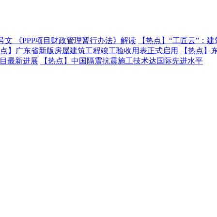
号文 《PPP项目财政管理暂行办法》解读
【热点】
“工匠云”：
点】
广东省新版房屋建筑工程竣工验收用表正式启用
【热点】
项目最新进展
【热点】
中国隔震抗震施工技术达国际先进水平