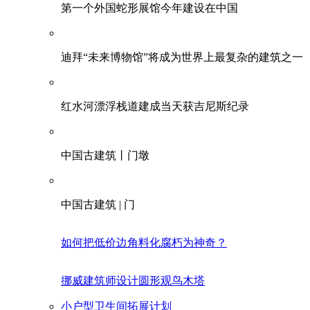
第一个外国蛇形展馆今年建设在中国
迪拜“未来博物馆”将成为世界上最复杂的建筑之一
红水河漂浮栈道建成当天获吉尼斯纪录
中国古建筑丨门墩
中国古建筑 | 门
如何把低价边角料化腐朽为神奇？
挪威建筑师设计圆形观鸟木塔
小户型卫生间拓展计划