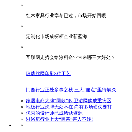
红木家具行业寒冬已过，市场开始回暖
定制化市场成橱柜企业新蓝海
互联网走势会给涂料企业带来哪三大好处？
玻璃丝网印刷8种工艺
门窗行业正处多事之秋 三大“痛点”亟待解决
家居电商大牌“同款”多 卫浴网购成重灾区
地板行业洗牌无处不在 尚有多场硬仗要打
优秀的设计师已成稀缺资源
淋浴房行业七大“黑幕”害人不浅!