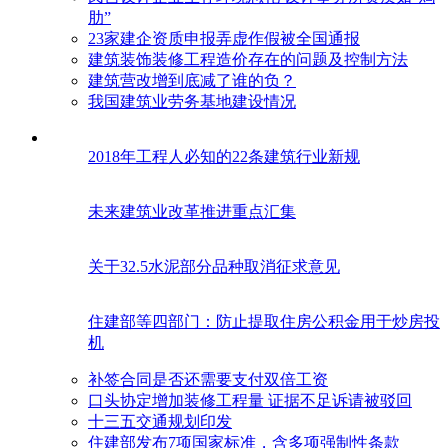
肋”
23家建企资质申报弄虚作假被全国通报
建筑装饰装修工程造价存在的问题及控制方法
建筑营改增到底减了谁的负？
我国建筑业劳务基地建设情况
2018年工程人必知的22条建筑行业新规
未来建筑业改革推进重点汇集
关于32.5水泥部分品种取消征求意见
住建部等四部门：防止提取住房公积金用于炒房投
机
补签合同是否还需要支付双倍工资
口头协定增加装修工程量 证据不足诉请被驳回
十三五交通规划印发
住建部发布7项国家标准，含多项强制性条款