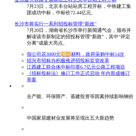
7月23日，北京丰台站站房工程开标，中铁建工集
团成功中标，中标价72.44亿元。
长沙市将实行一系列招投标管理“新政”
7月20日，湖南省长沙市举行新闻通气会，颁布并
解读该市新制定的招投标管理“新政”，其中“评定
分离”成最大亮点。
假公司花3000元
[造x]
材料，政府采购中标14次
绍兴市招标办积极推进招投标监管改革
江西建工联合体中标印度6.7亿元公路工程项目
《招标投标法》修订工作正式启动 年内形成修订
草案
去产能、环保限产、基建投资等因素持续影响钢价
中国家居建材业发展将呈现出五大新趋势