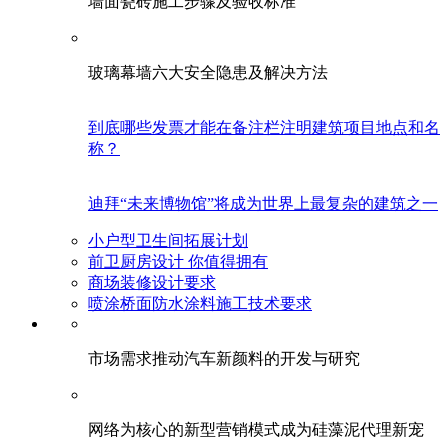
墙面瓷砖施工步骤及验收标准
玻璃幕墙六大安全隐患及解决方法
到底哪些发票才能在备注栏注明建筑项目地点和名
称？
迪拜“未来博物馆”将成为世界上最复杂的建筑之一
小户型卫生间拓展计划
前卫厨房设计 你值得拥有
商场装修设计要求
喷涂桥面防水涂料施工技术要求
市场需求推动汽车新颜料的开发与研究
网络为核心的新型营销模式成为硅藻泥代理新宠