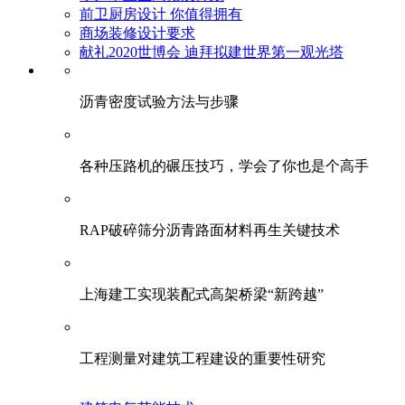
前卫厨房设计 你值得拥有
商场装修设计要求
献礼2020世博会 迪拜拟建世界第一观光塔
​沥青密度试验方法与步骤
各种压路机的碾压技巧，学会了你也是个高手
RAP破碎筛分沥青路面材料再生关键技术
上海建工实现装配式高架桥梁“新跨越”
工程测量对建筑工程建设的重要性研究