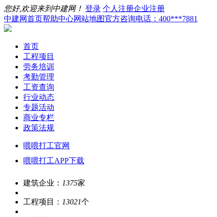
您好,欢迎来到中建网！
登录
个人注册
企业注册
中建网首页
帮助中心
网站地图
官方咨询电话：400***7881
首页
工程项目
劳务培训
考勤管理
工资查询
行业动态
专题活动
商业专栏
政策法规
喂喂打工官网
喂喂打工APP下载
建筑企业：
1375
家
工程项目：
13021
个