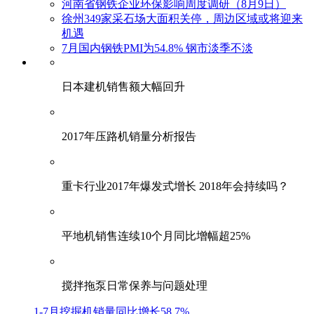
河南省钢铁企业环保影响周度调研（8月9日）
徐州349家采石场大面积关停，周边区域或将迎来
机遇
7月国内钢铁PMI为54.8% 钢市淡季不淡
日本建机销售额大幅回升
2017年压路机销量分析报告
重卡行业2017年爆发式增长 2018年会持续吗？
平地机销售连续10个月同比增幅超25%
搅拌拖泵日常保养与问题处理
1-7月挖掘机销量同比增长58.7%