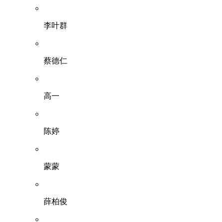
李叶群
蔡德仁
高一
陈婷
蒙蒙
薛柏俊