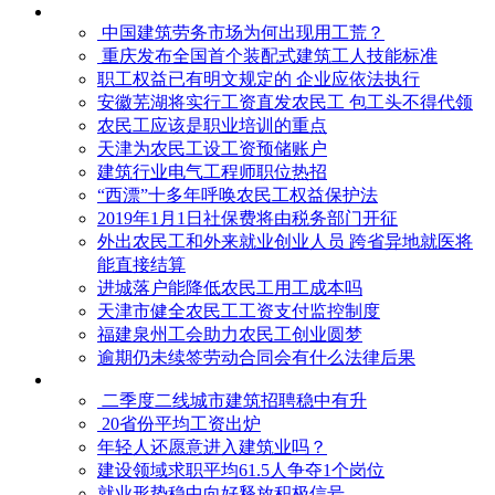
中国建筑劳务市场为何出现用工荒？
重庆发布全国首个装配式建筑工人技能标准
职工权益已有明文规定的 企业应依法执行
安徽芜湖将实行工资直发农民工 包工头不得代领
农民工应该是职业培训的重点
天津为农民工设工资预储账户
建筑行业电气工程师职位热招
“西漂”十多年呼唤农民工权益保护法
2019年1月1日社保费将由税务部门开征
外出农民工和外来就业创业人员 跨省异地就医将
能直接结算
进城落户能降低农民工用工成本吗
天津市健全农民工工资支付监控制度
福建泉州工会助力农民工创业圆梦
逾期仍未续签劳动合同会有什么法律后果
二季度二线城市建筑招聘稳中有升
20省份平均工资出炉
年轻人还愿意进入建筑业吗？
建设领域求职平均61.5人争夺1个岗位
就业形势稳中向好释放积极信号