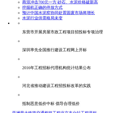
商混冲击700元一方 砂石、水泥价格破新高
挖掘机正确的停放方式
预计中国水泥窑协同处置固废市场将增长
水泥行业供需格局未变
东营市开展房屋市政工程项目招投标专项治理
深圳率先全国推行建设工程网上开标
2016年工程招标代理机构统计结果公布
河北省推动建设工程招投标改革的实践
抵制恶意低价中标 倡导合理低价
亚洲最大铁路交通枢纽工程北京丰台站工程开标