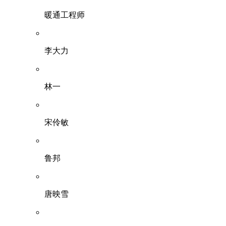
暖通工程师
李大力
林一
宋伶敏
鲁邦
唐映雪