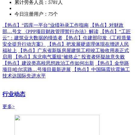
累计劳务人员：
5781
人
今日注册用户：
75
个
【热点】
“四库一平台”业绩补录工作指南
【热点】
对财政
部…号文 《PPP项目财政管理暂行办法》解读
【热点】
“工匠
云”：建筑业大数据的缔造者
【热点】
住建部印发《工程质量
安全提升行动方案》
【热点】
把发展硬道理体现在增进人民
福祉上
【热点】
广东省新版房屋建筑工程竣工验收用表正式
启用
【热点】
东北电气重组“被终止” 投资者怀疑故意失败
【热点】
建设类高校思想政治工作如何出新
【热点】
金华路
项目|哈尔滨路…号项目最新进展
【热点】
中国隔震抗震施工
技术达国际先进水平
行业动态
更多>