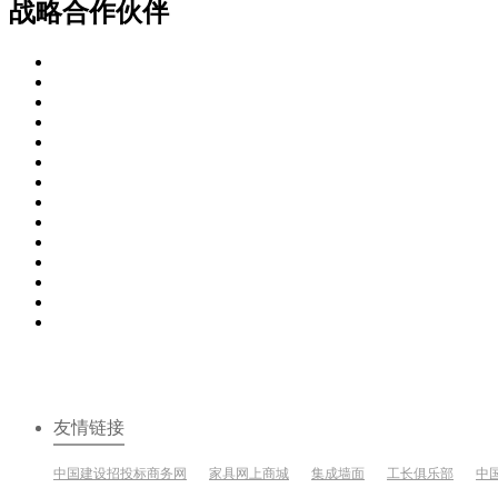
战略合作伙伴
友情链接
中国建设招投标商务网
家具网上商城
集成墙面
工长俱乐部
中