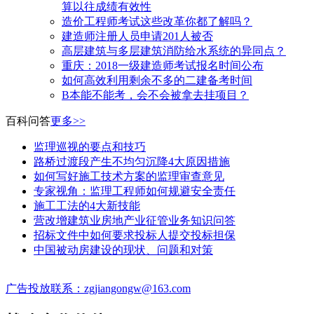
算以往成绩有效性
造价工程师考试这些改革你都了解吗？
建造师注册人员申请201人被否
高层建筑与多层建筑消防给水系统的异同点？
​重庆：2018一级建造师考试报名时间公布
如何高效利用剩余不多的二建备考时间
B本能不能考，会不会被拿去挂项目？
百科问答
更多>>
监理巡视的要点和技巧
路桥过渡段产生不均匀沉降4大原因措施
如何写好施工技术方案的监理审查意见
专家视角：监理工程师如何规避安全责任
施工工法的4大新技能
营改增建筑业房地产业征管业务知识问答
招标文件中如何要求投标人提交投标担保
中国被动房建设的现状、问题和对策
广告投放联系：zgjiangongw@163.com