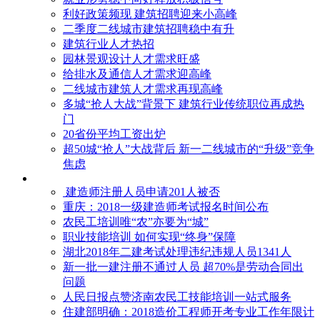
利好政策频现 建筑招聘迎来小高峰
二季度二线城市建筑招聘稳中有升
建筑行业人才热招
园林景观设计人才需求旺盛
给排水及通信人才需求迎高峰
二线城市建筑人才需求再现高峰
多城“抢人大战”背景下 建筑行业传统职位再成热
门
20省份平均工资出炉
超50城“抢人”大战背后 新一二线城市的“升级”竞争
焦虑
建造师注册人员申请201人被否
​重庆：2018一级建造师考试报名时间公布
农民工培训唯“农”亦要为“城”
职业技能培训 如何实现“终身”保障
湖北2018年二建考试处理违纪违规人员1341人
新一批一建注册不通过人员 超70%是劳动合同出
问题
人民日报点赞济南农民工技能培训一站式服务
住建部明确：2018造价工程师开考专业工作年限计