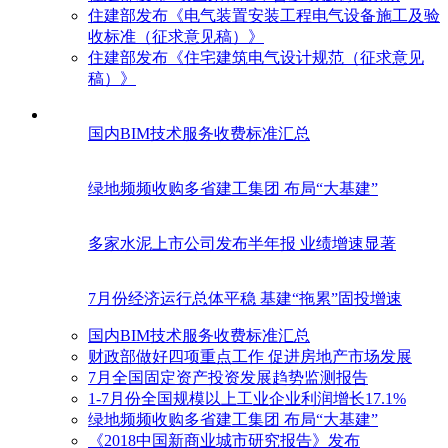
住建部发布《电气装置安装工程电气设备施工及验
收标准（征求意见稿）》
住建部发布《住宅建筑电气设计规范（征求意见
稿）》
国内BIM技术服务收费标准汇总
绿地频频收购多省建工集团 布局“大基建”
多家水泥上市公司发布半年报 业绩增速显著
7月份经济运行总体平稳 基建“拖累”固投增速
国内BIM技术服务收费标准汇总
财政部做好四项重点工作 促进房地产市场发展
7月全国固定资产投资发展趋势监测报告
1-7月份全国规模以上工业企业利润增长17.1%
绿地频频收购多省建工集团 布局“大基建”
《2018中国新商业城市研究报告》发布