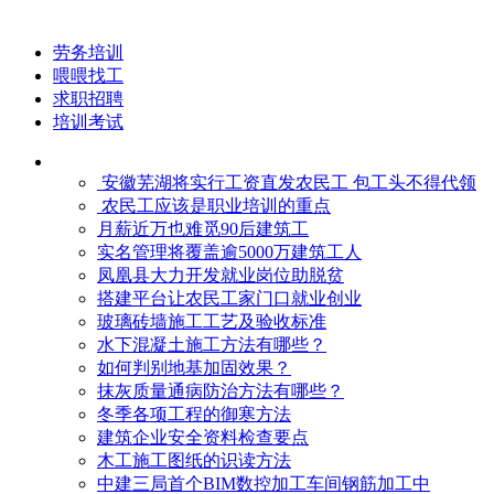
劳务培训
喂喂找工
求职招聘
培训考试
安徽芜湖将实行工资直发农民工 包工头不得代领
农民工应该是职业培训的重点
月薪近万也难觅90后建筑工
实名管理将覆盖逾5000万建筑工人
凤凰县大力开发就业岗位助脱贫
搭建平台让农民工家门口就业创业
玻璃砖墙施工工艺及验收标准
水下混凝土施工方法有哪些？
如何判别地基加固效果？
抹灰质量通病防治方法有哪些？
冬季各项工程的御寒​方法
建筑企业安全资料检查要点
木工施工图纸的识读方法
中建三局首个BIM数控加工车间钢筋加工中