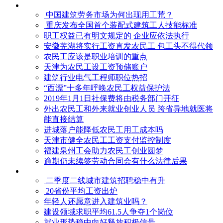
中国建筑劳务市场为何出现用工荒？
重庆发布全国首个装配式建筑工人技能标准
职工权益已有明文规定的 企业应依法执行
安徽芜湖将实行工资直发农民工 包工头不得代领
农民工应该是职业培训的重点
天津为农民工设工资预储账户
建筑行业电气工程师职位热招
“西漂”十多年呼唤农民工权益保护法
2019年1月1日社保费将由税务部门开征
外出农民工和外来就业创业人员 跨省异地就医将
能直接结算
进城落户能降低农民工用工成本吗
天津市健全农民工工资支付监控制度
福建泉州工会助力农民工创业圆梦
逾期仍未续签劳动合同会有什么法律后果
二季度二线城市建筑招聘稳中有升
20省份平均工资出炉
年轻人还愿意进入建筑业吗？
建设领域求职平均61.5人争夺1个岗位
就业形势稳中向好释放积极信号