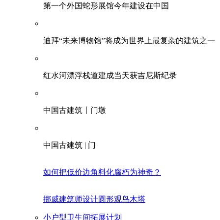
第一个外国蛇形展馆今年建设在中国
迪拜“未来博物馆”将成为世界上最复杂的建筑之一
红水河漂浮栈道建成当天获吉尼斯纪录
中国古建筑丨门墩
中国古建筑 | 门
如何把低价边角料化腐朽为神奇？
挪威建筑师设计圆形观鸟木塔
小户型卫生间拓展计划