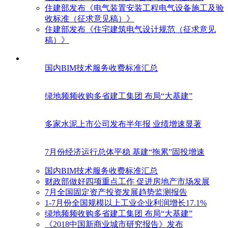
住建部发布《电气装置安装工程电气设备施工及验
收标准（征求意见稿）》
住建部发布《住宅建筑电气设计规范（征求意见
稿）》
国内BIM技术服务收费标准汇总
绿地频频收购多省建工集团 布局“大基建”
多家水泥上市公司发布半年报 业绩增速显著
7月份经济运行总体平稳 基建“拖累”固投增速
国内BIM技术服务收费标准汇总
财政部做好四项重点工作 促进房地产市场发展
7月全国固定资产投资发展趋势监测报告
1-7月份全国规模以上工业企业利润增长17.1%
绿地频频收购多省建工集团 布局“大基建”
《2018中国新商业城市研究报告》发布