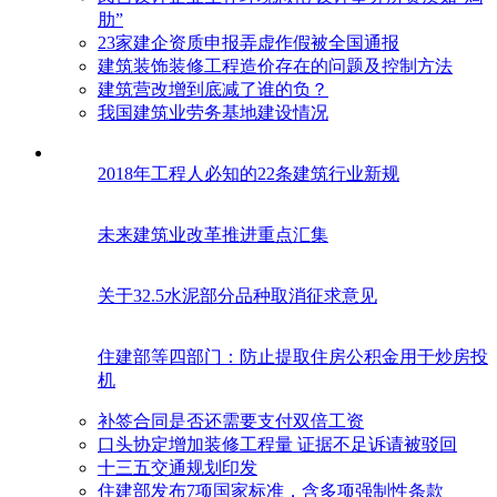
肋”
23家建企资质申报弄虚作假被全国通报
建筑装饰装修工程造价存在的问题及控制方法
建筑营改增到底减了谁的负？
我国建筑业劳务基地建设情况
2018年工程人必知的22条建筑行业新规
未来建筑业改革推进重点汇集
关于32.5水泥部分品种取消征求意见
住建部等四部门：防止提取住房公积金用于炒房投
机
补签合同是否还需要支付双倍工资
口头协定增加装修工程量 证据不足诉请被驳回
十三五交通规划印发
住建部发布7项国家标准，含多项强制性条款