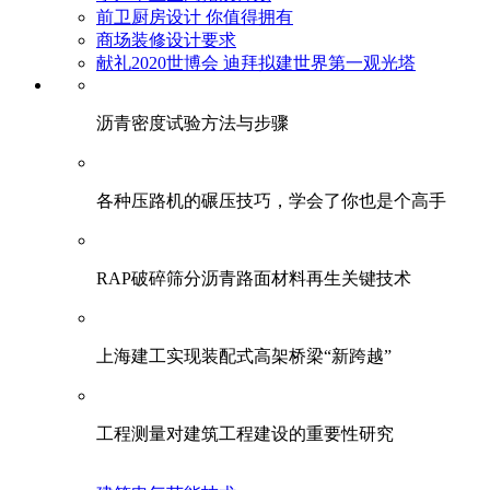
前卫厨房设计 你值得拥有
商场装修设计要求
献礼2020世博会 迪拜拟建世界第一观光塔
​沥青密度试验方法与步骤
各种压路机的碾压技巧，学会了你也是个高手
RAP破碎筛分沥青路面材料再生关键技术
上海建工实现装配式高架桥梁“新跨越”
工程测量对建筑工程建设的重要性研究