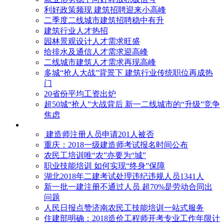
利好政策频现 建筑招聘迎来小高峰
二季度二线城市建筑招聘稳中有升
建筑行业人才热招
园林景观设计人才需求旺盛
给排水及通信人才需求迎高峰
二线城市建筑人才需求再现高峰
多城“抢人大战”背景下 建筑行业传统职位再成热
门
20省份平均工资出炉
超50城“抢人”大战背后 新一二线城市的“升级”竞争
焦虑
建造师注册人员申请201人被否
​重庆：2018一级建造师考试报名时间公布
农民工培训唯“农”亦要为“城”
职业技能培训 如何实现“终身”保障
湖北2018年二建考试处理违纪违规人员1341人
新一批一建注册不通过人员 超70%是劳动合同出
问题
人民日报点赞济南农民工技能培训一站式服务
住建部明确：2018造价工程师开考专业工作年限计