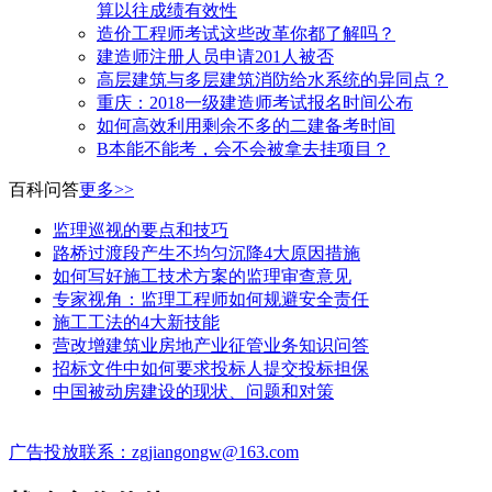
算以往成绩有效性
造价工程师考试这些改革你都了解吗？
建造师注册人员申请201人被否
高层建筑与多层建筑消防给水系统的异同点？
​重庆：2018一级建造师考试报名时间公布
如何高效利用剩余不多的二建备考时间
B本能不能考，会不会被拿去挂项目？
百科问答
更多>>
监理巡视的要点和技巧
路桥过渡段产生不均匀沉降4大原因措施
如何写好施工技术方案的监理审查意见
专家视角：监理工程师如何规避安全责任
施工工法的4大新技能
营改增建筑业房地产业征管业务知识问答
招标文件中如何要求投标人提交投标担保
中国被动房建设的现状、问题和对策
广告投放联系：zgjiangongw@163.com