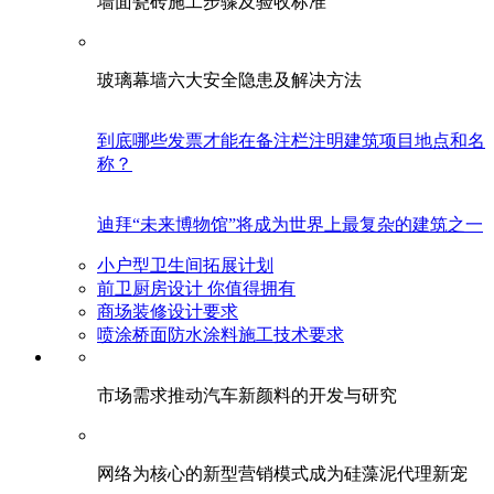
墙面瓷砖施工步骤及验收标准
玻璃幕墙六大安全隐患及解决方法
到底哪些发票才能在备注栏注明建筑项目地点和名
称？
迪拜“未来博物馆”将成为世界上最复杂的建筑之一
小户型卫生间拓展计划
前卫厨房设计 你值得拥有
商场装修设计要求
喷涂桥面防水涂料施工技术要求
市场需求推动汽车新颜料的开发与研究
网络为核心的新型营销模式成为硅藻泥代理新宠