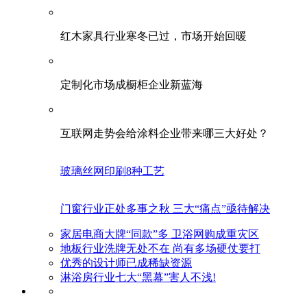
红木家具行业寒冬已过，市场开始回暖
定制化市场成橱柜企业新蓝海
互联网走势会给涂料企业带来哪三大好处？
玻璃丝网印刷8种工艺
门窗行业正处多事之秋 三大“痛点”亟待解决
家居电商大牌“同款”多 卫浴网购成重灾区
地板行业洗牌无处不在 尚有多场硬仗要打
优秀的设计师已成稀缺资源
淋浴房行业七大“黑幕”害人不浅!