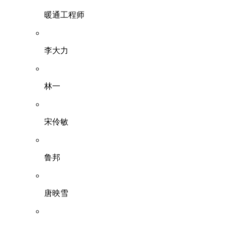
暖通工程师
李大力
林一
宋伶敏
鲁邦
唐映雪