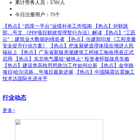
累计劳务人员：
5781
人
今日注册用户：
75
个
【热点】
“四库一平台”业绩补录工作指南
【热点】
对财政
部…号文 《PPP项目财政管理暂行办法》解读
【热点】
“工匠
云”：建筑业大数据的缔造者
【热点】
住建部印发《工程质量
安全提升行动方案》
【热点】
把发展硬道理体现在增进人民
福祉上
【热点】
广东省新版房屋建筑工程竣工验收用表正式
启用
【热点】
东北电气重组“被终止” 投资者怀疑故意失败
【热点】
建设类高校思想政治工作如何出新
【热点】
金华路
项目|哈尔滨路…号项目最新进展
【热点】
中国隔震抗震施工
技术达国际先进水平
行业动态
更多>