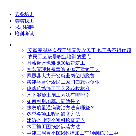
劳务培训
喂喂找工
求职招聘
培训考试
安徽芜湖将实行工资直发农民工 包工头不得代领
农民工应该是职业培训的重点
月薪近万也难觅90后建筑工
实名管理将覆盖逾5000万建筑工人
凤凰县大力开发就业岗位助脱贫
搭建平台让农民工家门口就业创业
玻璃砖墙施工工艺及验收标准
水下混凝土施工方法有哪些？
如何判别地基加固效果？
抹灰质量通病防治方法有哪些？
冬季各项工程的御寒​方法
建筑企业安全资料检查要点
木工施工图纸的识读方法
中建三局首个BIM数控加工车间钢筋加工中