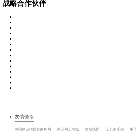
战略合作伙伴
友情链接
中国建设招投标商务网
家具网上商城
集成墙面
工长俱乐部
中