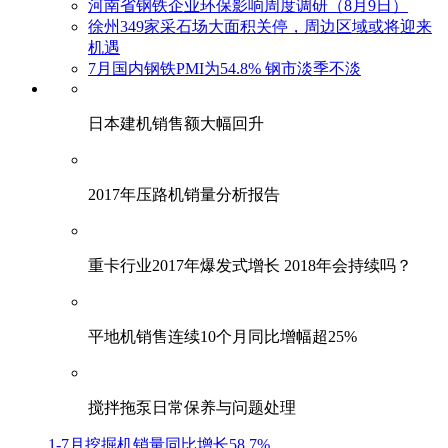
河南省钢铁企业环保影响周度调研（8月9日）
徐州349家采石场大面积关停，周边区域或将迎来
机遇
7月国内钢铁PMI为54.8% 钢市淡季不淡
日本建机销售额大幅回升
2017年压路机销量分析报告
重卡行业2017年爆发式增长 2018年会持续吗？
平地机销售连续10个月同比增幅超25%
搅拌拖泵日常保养与问题处理
1-7月挖掘机销量同比增长58.7%