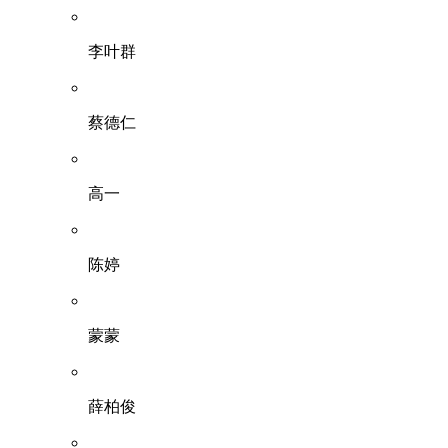
李叶群
蔡德仁
高一
陈婷
蒙蒙
薛柏俊