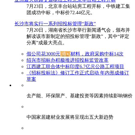
7月23日，北京丰台站站房工程开标，中铁建工集
团成功中标，中标价72.44亿元。
长沙市将实行一系列招投标管理“新政”
7月20日，湖南省长沙市举行新闻通气会，颁布并
解读该市新制定的招投标管理“新政”，其中“评定
分离”成最大亮点。
假公司花3000元
[造x]
材料，政府采购中标14次
绍兴市招标办积极推进招投标监管改革
江西建工联合体中标印度6.7亿元公路工程项目
《招标投标法》修订工作正式启动 年内形成修订
草案
去产能、环保限产、基建投资等因素持续影响钢价
中国家居建材业发展将呈现出五大新趋势