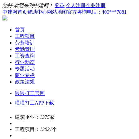
您好,欢迎来到中建网！
登录
个人注册
企业注册
中建网首页
帮助中心
网站地图
官方咨询电话：400***7881
首页
工程项目
劳务培训
考勤管理
工资查询
行业动态
专题活动
商业专栏
政策法规
喂喂打工官网
喂喂打工APP下载
建筑企业：
1375
家
工程项目：
13021
个