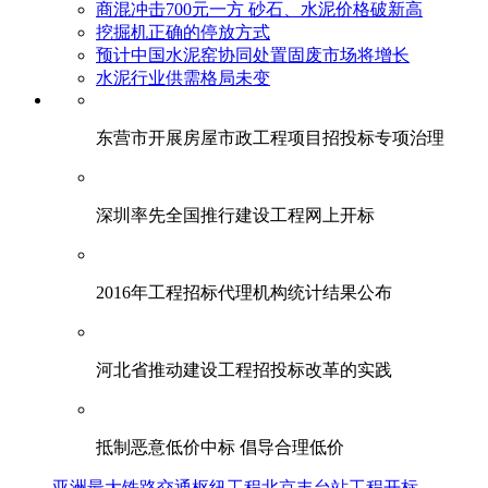
商混冲击700元一方 砂石、水泥价格破新高
挖掘机正确的停放方式
预计中国水泥窑协同处置固废市场将增长
水泥行业供需格局未变
东营市开展房屋市政工程项目招投标专项治理
深圳率先全国推行建设工程网上开标
2016年工程招标代理机构统计结果公布
河北省推动建设工程招投标改革的实践
抵制恶意低价中标 倡导合理低价
亚洲最大铁路交通枢纽工程北京丰台站工程开标