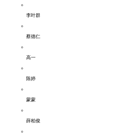
李叶群
蔡德仁
高一
陈婷
蒙蒙
薛柏俊