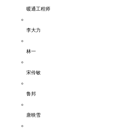
暖通工程师
李大力
林一
宋伶敏
鲁邦
唐映雪