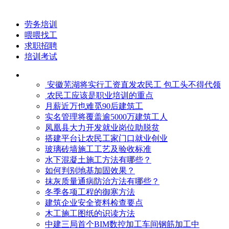
劳务培训
喂喂找工
求职招聘
培训考试
安徽芜湖将实行工资直发农民工 包工头不得代领
农民工应该是职业培训的重点
月薪近万也难觅90后建筑工
实名管理将覆盖逾5000万建筑工人
凤凰县大力开发就业岗位助脱贫
搭建平台让农民工家门口就业创业
玻璃砖墙施工工艺及验收标准
水下混凝土施工方法有哪些？
如何判别地基加固效果？
抹灰质量通病防治方法有哪些？
冬季各项工程的御寒​方法
建筑企业安全资料检查要点
木工施工图纸的识读方法
中建三局首个BIM数控加工车间钢筋加工中