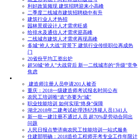
利好政策频现 建筑招聘迎来小高峰
二季度二线城市建筑招聘稳中有升
建筑行业人才热招
园林景观设计人才需求旺盛
给排水及通信人才需求迎高峰
二线城市建筑人才需求再现高峰
多城“抢人大战”背景下 建筑行业传统职位再成热
门
20省份平均工资出炉
超50城“抢人”大战背后 新一二线城市的“升级”竞争
焦虑
建造师注册人员申请201人被否
​重庆：2018一级建造师考试报名时间公布
农民工培训唯“农”亦要为“城”
职业技能培训 如何实现“终身”保障
湖北2018年二建考试处理违纪违规人员1341人
新一批一建注册不通过人员 超70%是劳动合同出
问题
人民日报点赞济南农民工技能培训一站式服务
住建部明确：2018造价工程师开考专业工作年限计