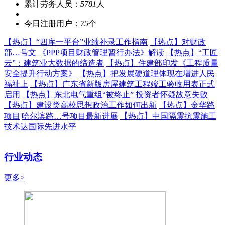
累计劳务人员：
5781
人
今日注册用户：
75
个
【热点】
“四库一平台”业绩补录工作指南
【热点】
对财政
部…号文 《PPP项目财政管理暂行办法》解读
【热点】
“工匠
云”：建筑业大数据的缔造者
【热点】
住建部印发《工程质量
安全提升行动方案》
【热点】
把发展硬道理体现在增进人民
福祉上
【热点】
广东省新版房屋建筑工程竣工验收用表正式
启用
【热点】
东北电气重组“被终止” 投资者怀疑故意失败
【热点】
建设类高校思想政治工作如何出新
【热点】
金华路
项目|哈尔滨路…号项目最新进展
【热点】
中国隔震抗震施工
技术达国际先进水平
行业动态
更多>