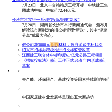
7月23日，北京丰台站站房工程开标，中铁建工集
团成功中标，中标价72.44亿元。
长沙市将实行一系列招投标管理“新政”
7月20日，湖南省长沙市举行新闻通气会，颁布并
解读该市新制定的招投标管理“新政”，其中“评定
分离”成最大亮点。
假公司花3000元
[造x]
材料，政府采购中标14次
绍兴市招标办积极推进招投标监管改革
江西建工联合体中标印度6.7亿元公路工程项目
《招标投标法》修订工作正式启动 年内形成修订
草案
去产能、环保限产、基建投资等因素持续影响钢价
中国家居建材业发展将呈现出五大新趋势