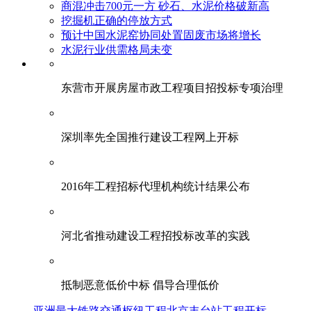
商混冲击700元一方 砂石、水泥价格破新高
挖掘机正确的停放方式
预计中国水泥窑协同处置固废市场将增长
水泥行业供需格局未变
东营市开展房屋市政工程项目招投标专项治理
深圳率先全国推行建设工程网上开标
2016年工程招标代理机构统计结果公布
河北省推动建设工程招投标改革的实践
抵制恶意低价中标 倡导合理低价
亚洲最大铁路交通枢纽工程北京丰台站工程开标