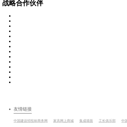
战略合作伙伴
友情链接
中国建设招投标商务网
家具网上商城
集成墙面
工长俱乐部
中