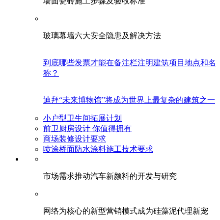
墙面瓷砖施工步骤及验收标准
玻璃幕墙六大安全隐患及解决方法
到底哪些发票才能在备注栏注明建筑项目地点和名
称？
迪拜“未来博物馆”将成为世界上最复杂的建筑之一
小户型卫生间拓展计划
前卫厨房设计 你值得拥有
商场装修设计要求
喷涂桥面防水涂料施工技术要求
市场需求推动汽车新颜料的开发与研究
网络为核心的新型营销模式成为硅藻泥代理新宠