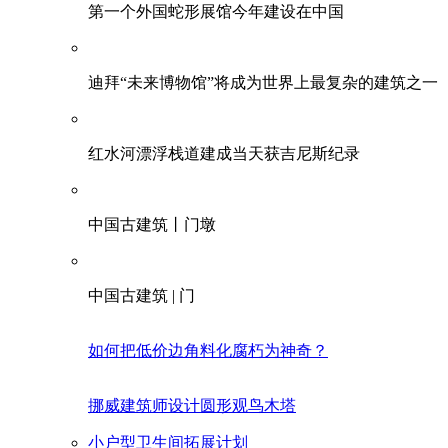
第一个外国蛇形展馆今年建设在中国
迪拜“未来博物馆”将成为世界上最复杂的建筑之一
红水河漂浮栈道建成当天获吉尼斯纪录
中国古建筑丨门墩
中国古建筑 | 门
如何把低价边角料化腐朽为神奇？
挪威建筑师设计圆形观鸟木塔
小户型卫生间拓展计划