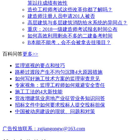
算以往成绩有效性
造价工程师考试这些改革你都了解吗？
建造师注册人员申请201人被否
高层建筑与多层建筑消防给水系统的异同点？
​重庆：2018一级建造师考试报名时间公布
如何高效利用剩余不多的二建备考时间
B本能不能考，会不会被拿去挂项目？
百科问答
更多>>
监理巡视的要点和技巧
路桥过渡段产生不均匀沉降4大原因措施
如何写好施工技术方案的监理审查意见
专家视角：监理工程师如何规避安全责任
施工工法的4大新技能
营改增建筑业房地产业征管业务知识问答
招标文件中如何要求投标人提交投标担保
中国被动房建设的现状、问题和对策
广告投放联系：zgjiangongw@163.com