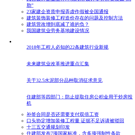
肋”
23家建企资质申报弄虚作假被全国通报
建筑装饰装修工程造价存在的问题及控制方法
建筑营改增到底减了谁的负？
我国建筑业劳务基地建设情况
2018年工程人必知的22条建筑行业新规
未来建筑业改革推进重点汇集
关于32.5水泥部分品种取消征求意见
住建部等四部门：防止提取住房公积金用于炒房投
机
补签合同是否还需要支付双倍工资
口头协定增加装修工程量 证据不足诉请被驳回
十三五交通规划印发
住建部发布7项国家标准，含多项强制性条款