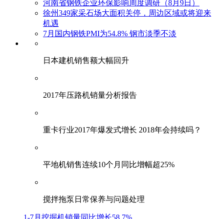
河南省钢铁企业环保影响周度调研（8月9日）
徐州349家采石场大面积关停，周边区域或将迎来
机遇
7月国内钢铁PMI为54.8% 钢市淡季不淡
日本建机销售额大幅回升
2017年压路机销量分析报告
重卡行业2017年爆发式增长 2018年会持续吗？
平地机销售连续10个月同比增幅超25%
搅拌拖泵日常保养与问题处理
1-7月挖掘机销量同比增长58.7%