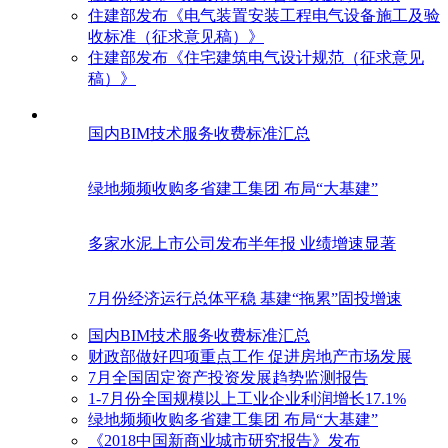
住建部发布《电气装置安装工程电气设备施工及验
收标准（征求意见稿）》
住建部发布《住宅建筑电气设计规范（征求意见
稿）》
国内BIM技术服务收费标准汇总
绿地频频收购多省建工集团 布局“大基建”
多家水泥上市公司发布半年报 业绩增速显著
7月份经济运行总体平稳 基建“拖累”固投增速
国内BIM技术服务收费标准汇总
财政部做好四项重点工作 促进房地产市场发展
7月全国固定资产投资发展趋势监测报告
1-7月份全国规模以上工业企业利润增长17.1%
绿地频频收购多省建工集团 布局“大基建”
《2018中国新商业城市研究报告》发布