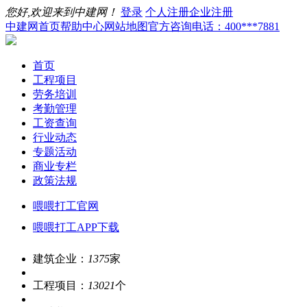
您好,欢迎来到中建网！
登录
个人注册
企业注册
中建网首页
帮助中心
网站地图
官方咨询电话：400***7881
首页
工程项目
劳务培训
考勤管理
工资查询
行业动态
专题活动
商业专栏
政策法规
喂喂打工官网
喂喂打工APP下载
建筑企业：
1375
家
工程项目：
13021
个