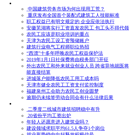
中国建筑劳务市场为何出现用工荒？
重庆发布全国首个装配式建筑工人技能标准
职工权益已有明文规定的 企业应依法执行
安徽芜湖将实行工资直发农民工 包工头不得代领
农民工应该是职业培训的重点
天津为农民工设工资预储账户
建筑行业电气工程师职位热招
“西漂”十多年呼唤农民工权益保护法
2019年1月1日社保费将由税务部门开征
外出农民工和外来就业创业人员 跨省异地就医将
能直接结算
进城落户能降低农民工用工成本吗
天津市健全农民工工资支付监控制度
福建泉州工会助力农民工创业圆梦
逾期仍未续签劳动合同会有什么法律后果
二季度二线城市建筑招聘稳中有升
20省份平均工资出炉
年轻人还愿意进入建筑业吗？
建设领域求职平均61.5人争夺1个岗位
就业形势稳中向好释放积极信号