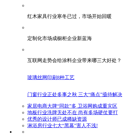
红木家具行业寒冬已过，市场开始回暖
定制化市场成橱柜企业新蓝海
互联网走势会给涂料企业带来哪三大好处？
玻璃丝网印刷8种工艺
门窗行业正处多事之秋 三大“痛点”亟待解决
家居电商大牌“同款”多 卫浴网购成重灾区
地板行业洗牌无处不在 尚有多场硬仗要打
优秀的设计师已成稀缺资源
淋浴房行业七大“黑幕”害人不浅!