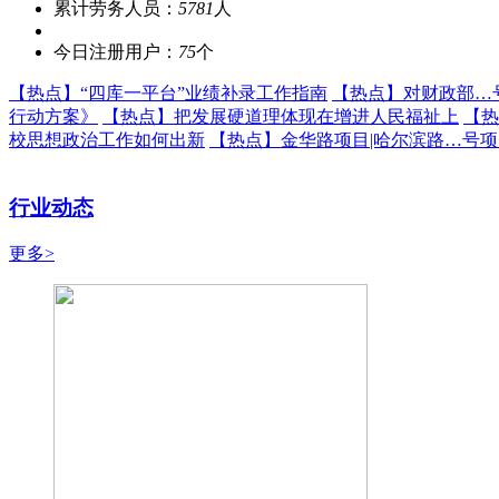
累计劳务人员：
5781
人
今日注册用户：
75
个
【热点】
“四库一平台”业绩补录工作指南
【热点】
对财政部…
行动方案》
【热点】
把发展硬道理体现在增进人民福祉上
【热
校思想政治工作如何出新
【热点】
金华路项目|哈尔滨路…号
行业动态
更多>