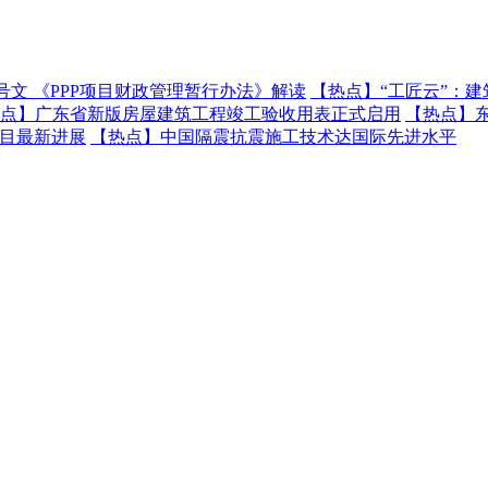
号文 《PPP项目财政管理暂行办法》解读
【热点】
“工匠云”：
点】
广东省新版房屋建筑工程竣工验收用表正式启用
【热点】
项目最新进展
【热点】
中国隔震抗震施工技术达国际先进水平