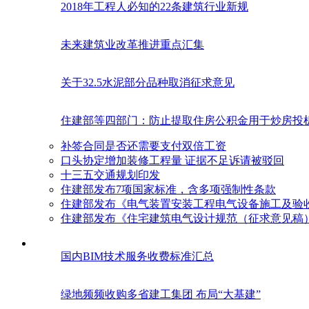
2018年工程人必知的22条建筑行业新规
未来建筑业改革推进重点汇集
关于32.5水泥部分品种取消征求意见
住建部等四部门：防止提取住房公积金用于炒房投
补签合同是否还需要支付双倍工资
口头协定增加装修工程量 证据不足诉请被驳回
十三五交通规划印发
住建部发布7项国家标准，含多项强制性条款
住建部发布《电气装置安装工程电气设备施工及验
住建部发布《住宅建筑电气设计规范（征求意见稿
国内BIM技术服务收费标准汇总
绿地频频收购多省建工集团 布局“大基建”