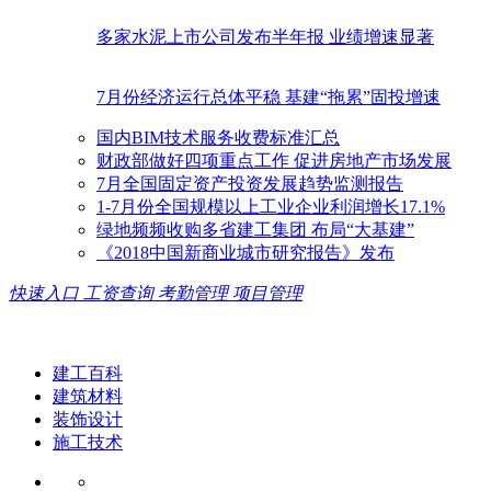
多家水泥上市公司发布半年报 业绩增速显著
7月份经济运行总体平稳 基建“拖累”固投增速
国内BIM技术服务收费标准汇总
财政部做好四项重点工作 促进房地产市场发展
7月全国固定资产投资发展趋势监测报告
1-7月份全国规模以上工业企业利润增长17.1%
绿地频频收购多省建工集团 布局“大基建”
《2018中国新商业城市研究报告》发布
快速入口
工资查询
考勤管理
项目管理
建工百科
建筑材料
装饰设计
施工技术