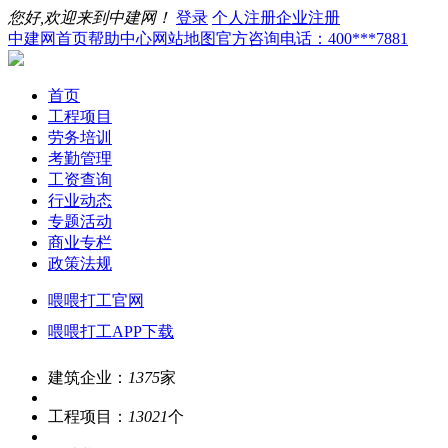
您好,欢迎来到中建网！
登录
个人注册
企业注册
中建网首页
帮助中心
网站地图
官方咨询电话：400***7881
首页
工程项目
劳务培训
考勤管理
工资查询
行业动态
专题活动
商业专栏
政策法规
喂喂打工官网
喂喂打工APP下载
建筑企业：
1375
家
工程项目：
13021
个