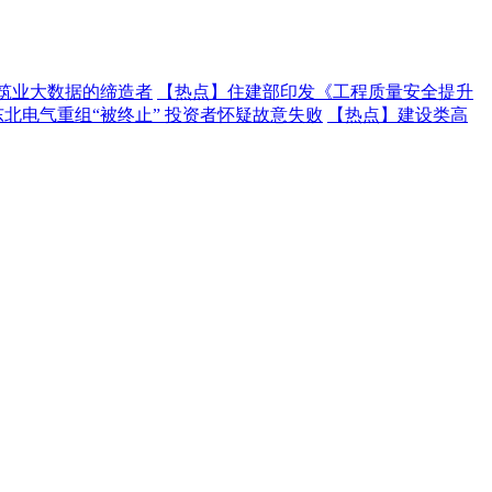
建筑业大数据的缔造者
【热点】
住建部印发《工程质量安全提升
东北电气重组“被终止” 投资者怀疑故意失败
【热点】
建设类高