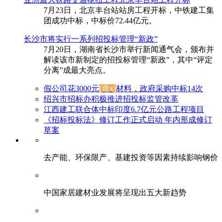
7月23日，北京丰台站站房工程开标，中铁建工集
团成功中标，中标价72.44亿元。
长沙市将实行一系列招投标管理“新政”
7月20日，湖南省长沙市举行新闻通气会，颁布并
解读该市新制定的招投标管理“新政”，其中“评定
分离”成最大亮点。
假公司花3000元
[造x]
材料，政府采购中标14次
绍兴市招标办积极推进招投标监管改革
江西建工联合体中标印度6.7亿元公路工程项目
《招标投标法》修订工作正式启动 年内形成修订
草案
去产能、环保限产、基建投资等因素持续影响钢价
中国家居建材业发展将呈现出五大新趋势