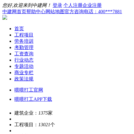
您好,欢迎来到中建网！
登录
个人注册
企业注册
中建网首页
帮助中心
网站地图
官方咨询电话：400***7881
首页
工程项目
劳务培训
考勤管理
工资查询
行业动态
专题活动
商业专栏
政策法规
喂喂打工官网
喂喂打工APP下载
建筑企业：
1375
家
工程项目：
13021
个