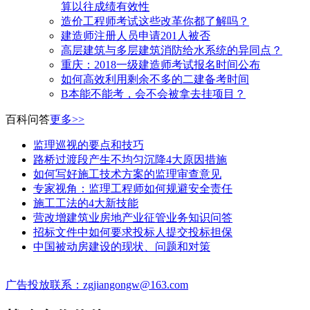
算以往成绩有效性
造价工程师考试这些改革你都了解吗？
建造师注册人员申请201人被否
高层建筑与多层建筑消防给水系统的异同点？
​重庆：2018一级建造师考试报名时间公布
如何高效利用剩余不多的二建备考时间
B本能不能考，会不会被拿去挂项目？
百科问答
更多>>
监理巡视的要点和技巧
路桥过渡段产生不均匀沉降4大原因措施
如何写好施工技术方案的监理审查意见
专家视角：监理工程师如何规避安全责任
施工工法的4大新技能
营改增建筑业房地产业征管业务知识问答
招标文件中如何要求投标人提交投标担保
中国被动房建设的现状、问题和对策
广告投放联系：zgjiangongw@163.com