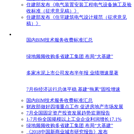
住建部发布《电气装置安装工程电气设备施工及验
收标准（征求意见稿）》
住建部发布《住宅建筑电气设计规范（征求意见
稿）》
国内BIM技术服务收费标准汇总
绿地频频收购多省建工集团 布局“大基建”
多家水泥上市公司发布半年报 业绩增速显著
7月份经济运行总体平稳 基建“拖累”固投增速
国内BIM技术服务收费标准汇总
财政部做好四项重点工作 促进房地产市场发展
7月全国固定资产投资发展趋势监测报告
1-7月份全国规模以上工业企业利润增长17.1%
绿地频频收购多省建工集团 布局“大基建”
《2018中国新商业城市研究报告》发布