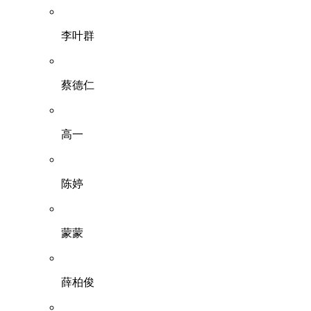
李叶群
蔡德仁
高一
陈婷
蒙蒙
薛柏俊