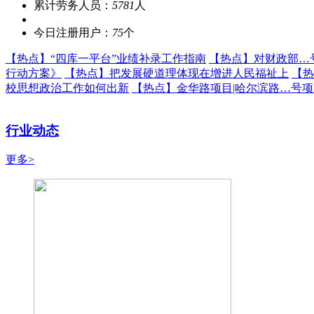
累计劳务人员：
5781
人
今日注册用户：
75
个
【热点】
“四库一平台”业绩补录工作指南
【热点】
对财政部…
行动方案》
【热点】
把发展硬道理体现在增进人民福祉上
【热
校思想政治工作如何出新
【热点】
金华路项目|哈尔滨路…号
行业动态
更多>