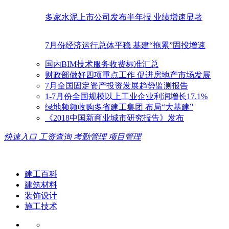
多家水泥上市公司发布半年报 业绩增速显著
7月份经济运行总体平稳 基建“拖累”固投增速
国内BIM技术服务收费标准汇总
财政部做好四项重点工作 促进房地产市场发展
7月全国固定资产投资发展趋势监测报告
1-7月份全国规模以上工业企业利润增长17.1%
绿地频频收购多省建工集团 布局“大基建”
《2018中国新商业城市研究报告》发布
快速入口
工资查询
考勤管理
项目管理
建工百科
建筑材料
装饰设计
施工技术