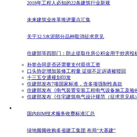
2018年工程人必知的22条建筑行业新规
未来建筑业改革推进重点汇集
关于32.5水泥部分品种取消征求意见
住建部等四部门：防止提取住房公积金用于炒房投
补签合同是否还需要支付双倍工资
口头协定增加装修工程量 证据不足诉请被驳回
十三五交通规划印发
住建部发布7项国家标准，含多项强制性条款
住建部发布《电气装置安装工程电气设备施工及验
住建部发布《住宅建筑电气设计规范（征求意见稿
国内BIM技术服务收费标准汇总
绿地频频收购多省建工集团 布局“大基建”