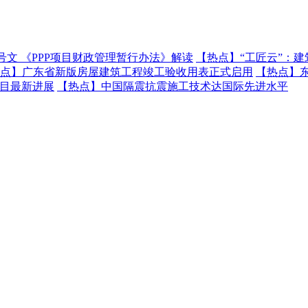
号文 《PPP项目财政管理暂行办法》解读
【热点】
“工匠云”：
点】
广东省新版房屋建筑工程竣工验收用表正式启用
【热点】
项目最新进展
【热点】
中国隔震抗震施工技术达国际先进水平