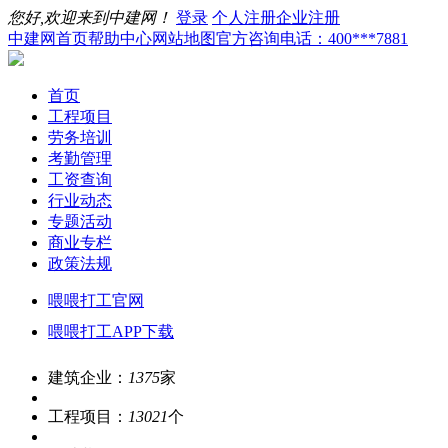
您好,欢迎来到中建网！
登录
个人注册
企业注册
中建网首页
帮助中心
网站地图
官方咨询电话：400***7881
首页
工程项目
劳务培训
考勤管理
工资查询
行业动态
专题活动
商业专栏
政策法规
喂喂打工官网
喂喂打工APP下载
建筑企业：
1375
家
工程项目：
13021
个