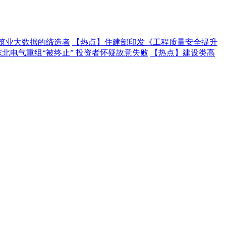
建筑业大数据的缔造者
【热点】
住建部印发《工程质量安全提升
东北电气重组“被终止” 投资者怀疑故意失败
【热点】
建设类高