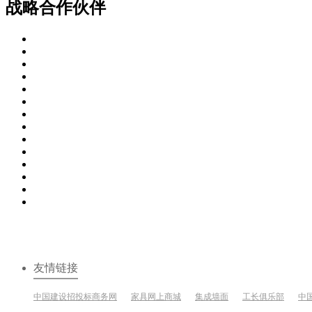
战略合作伙伴
友情链接
中国建设招投标商务网
家具网上商城
集成墙面
工长俱乐部
中