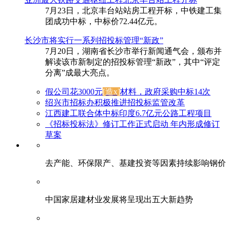
7月23日，北京丰台站站房工程开标，中铁建工集
团成功中标，中标价72.44亿元。
长沙市将实行一系列招投标管理“新政”
7月20日，湖南省长沙市举行新闻通气会，颁布并
解读该市新制定的招投标管理“新政”，其中“评定
分离”成最大亮点。
假公司花3000元
[造x]
材料，政府采购中标14次
绍兴市招标办积极推进招投标监管改革
江西建工联合体中标印度6.7亿元公路工程项目
《招标投标法》修订工作正式启动 年内形成修订
草案
去产能、环保限产、基建投资等因素持续影响钢价
中国家居建材业发展将呈现出五大新趋势