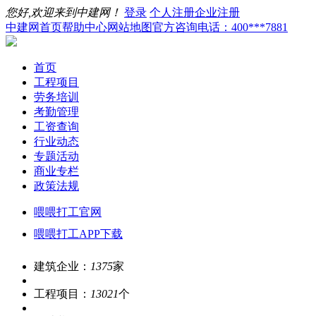
您好,欢迎来到中建网！
登录
个人注册
企业注册
中建网首页
帮助中心
网站地图
官方咨询电话：400***7881
首页
工程项目
劳务培训
考勤管理
工资查询
行业动态
专题活动
商业专栏
政策法规
喂喂打工官网
喂喂打工APP下载
建筑企业：
1375
家
工程项目：
13021
个