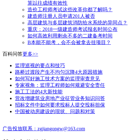
算以往成绩有效性
造价工程师考试这些改革你都了解吗？
建造师注册人员申请201人被否
高层建筑与多层建筑消防给水系统的异同点？
​重庆：2018一级建造师考试报名时间公布
如何高效利用剩余不多的二建备考时间
B本能不能考，会不会被拿去挂项目？
百科问答
更多>>
监理巡视的要点和技巧
路桥过渡段产生不均匀沉降4大原因措施
如何写好施工技术方案的监理审查意见
专家视角：监理工程师如何规避安全责任
施工工法的4大新技能
营改增建筑业房地产业征管业务知识问答
招标文件中如何要求投标人提交投标担保
中国被动房建设的现状、问题和对策
广告投放联系：zgjiangongw@163.com