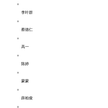
李叶群
蔡德仁
高一
陈婷
蒙蒙
薛柏俊