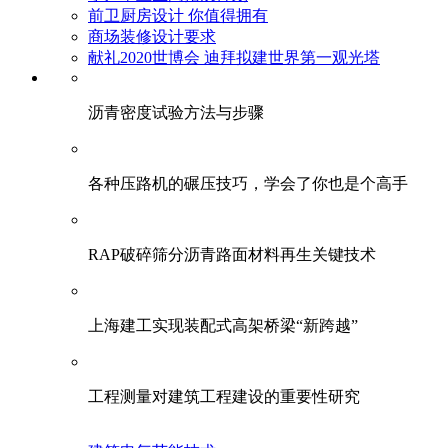
前卫厨房设计 你值得拥有
商场装修设计要求
献礼2020世博会 迪拜拟建世界第一观光塔
​沥青密度试验方法与步骤
各种压路机的碾压技巧，学会了你也是个高手
RAP破碎筛分沥青路面材料再生关键技术
上海建工实现装配式高架桥梁“新跨越”
工程测量对建筑工程建设的重要性研究