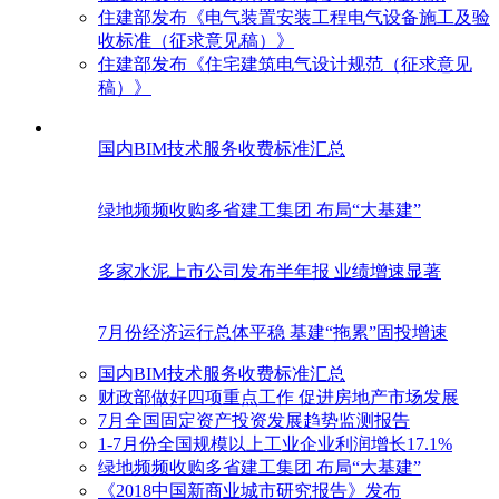
住建部发布《电气装置安装工程电气设备施工及验
收标准（征求意见稿）》
住建部发布《住宅建筑电气设计规范（征求意见
稿）》
国内BIM技术服务收费标准汇总
绿地频频收购多省建工集团 布局“大基建”
多家水泥上市公司发布半年报 业绩增速显著
7月份经济运行总体平稳 基建“拖累”固投增速
国内BIM技术服务收费标准汇总
财政部做好四项重点工作 促进房地产市场发展
7月全国固定资产投资发展趋势监测报告
1-7月份全国规模以上工业企业利润增长17.1%
绿地频频收购多省建工集团 布局“大基建”
《2018中国新商业城市研究报告》发布