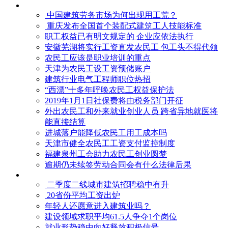
中国建筑劳务市场为何出现用工荒？
重庆发布全国首个装配式建筑工人技能标准
职工权益已有明文规定的 企业应依法执行
安徽芜湖将实行工资直发农民工 包工头不得代领
农民工应该是职业培训的重点
天津为农民工设工资预储账户
建筑行业电气工程师职位热招
“西漂”十多年呼唤农民工权益保护法
2019年1月1日社保费将由税务部门开征
外出农民工和外来就业创业人员 跨省异地就医将
能直接结算
进城落户能降低农民工用工成本吗
天津市健全农民工工资支付监控制度
福建泉州工会助力农民工创业圆梦
逾期仍未续签劳动合同会有什么法律后果
二季度二线城市建筑招聘稳中有升
20省份平均工资出炉
年轻人还愿意进入建筑业吗？
建设领域求职平均61.5人争夺1个岗位
就业形势稳中向好释放积极信号