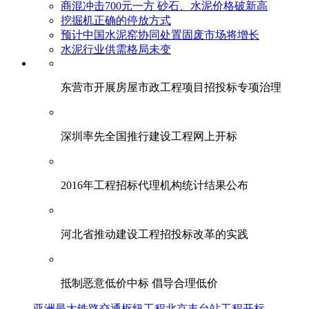
商混冲击700元一方 砂石、水泥价格破新高
挖掘机正确的停放方式
预计中国水泥窑协同处置固废市场将增长
水泥行业供需格局未变
东营市开展房屋市政工程项目招投标专项治理
深圳率先全国推行建设工程网上开标
2016年工程招标代理机构统计结果公布
河北省推动建设工程招投标改革的实践
抵制恶意低价中标 倡导合理低价
亚洲最大铁路交通枢纽工程北京丰台站工程开标