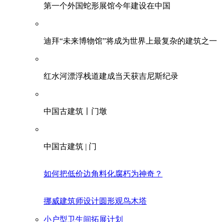
第一个外国蛇形展馆今年建设在中国
迪拜“未来博物馆”将成为世界上最复杂的建筑之一
红水河漂浮栈道建成当天获吉尼斯纪录
中国古建筑丨门墩
中国古建筑 | 门
如何把低价边角料化腐朽为神奇？
挪威建筑师设计圆形观鸟木塔
小户型卫生间拓展计划