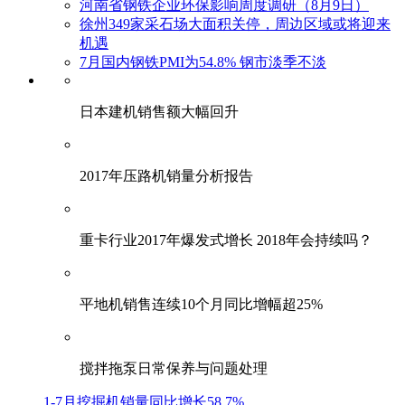
河南省钢铁企业环保影响周度调研（8月9日）
徐州349家采石场大面积关停，周边区域或将迎来
机遇
7月国内钢铁PMI为54.8% 钢市淡季不淡
日本建机销售额大幅回升
2017年压路机销量分析报告
重卡行业2017年爆发式增长 2018年会持续吗？
平地机销售连续10个月同比增幅超25%
搅拌拖泵日常保养与问题处理
1-7月挖掘机销量同比增长58.7%