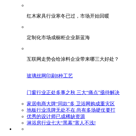
红木家具行业寒冬已过，市场开始回暖
定制化市场成橱柜企业新蓝海
互联网走势会给涂料企业带来哪三大好处？
玻璃丝网印刷8种工艺
门窗行业正处多事之秋 三大“痛点”亟待解决
家居电商大牌“同款”多 卫浴网购成重灾区
地板行业洗牌无处不在 尚有多场硬仗要打
优秀的设计师已成稀缺资源
淋浴房行业七大“黑幕”害人不浅!