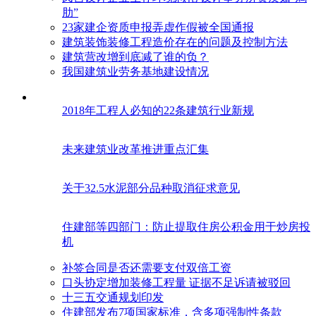
肋”
23家建企资质申报弄虚作假被全国通报
建筑装饰装修工程造价存在的问题及控制方法
建筑营改增到底减了谁的负？
我国建筑业劳务基地建设情况
2018年工程人必知的22条建筑行业新规
未来建筑业改革推进重点汇集
关于32.5水泥部分品种取消征求意见
住建部等四部门：防止提取住房公积金用于炒房投
机
补签合同是否还需要支付双倍工资
口头协定增加装修工程量 证据不足诉请被驳回
十三五交通规划印发
住建部发布7项国家标准，含多项强制性条款