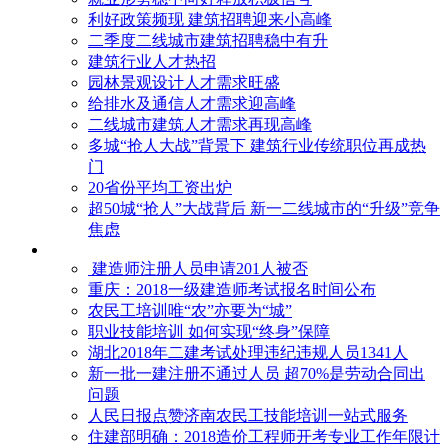
利好政策频现 建筑招聘迎来小高峰
二季度二线城市建筑招聘稳中有升
建筑行业人才热招
园林景观设计人才需求旺盛
给排水及通信人才需求迎高峰
二线城市建筑人才需求再现高峰
多城“抢人大战”背景下 建筑行业传统职位再成热
门
20省份平均工资出炉
超50城“抢人”大战背后 新一二线城市的“升级”竞争
焦虑
建造师注册人员申请201人被否
​重庆：2018一级建造师考试报名时间公布
农民工培训唯“农”亦要为“城”
职业技能培训 如何实现“终身”保障
湖北2018年二建考试处理违纪违规人员1341人
新一批一建注册不通过人员 超70%是劳动合同出
问题
人民日报点赞济南农民工技能培训一站式服务
住建部明确：2018造价工程师开考专业工作年限计