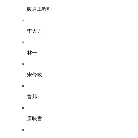
暖通工程师
李大力
林一
宋伶敏
鲁邦
唐映雪