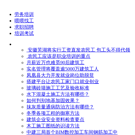
劳务培训
喂喂找工
求职招聘
培训考试
安徽芜湖将实行工资直发农民工 包工头不得代领
农民工应该是职业培训的重点
月薪近万也难觅90后建筑工
实名管理将覆盖逾5000万建筑工人
凤凰县大力开发就业岗位助脱贫
搭建平台让农民工家门口就业创业
玻璃砖墙施工工艺及验收标准
水下混凝土施工方法有哪些？
如何判别地基加固效果？
抹灰质量通病防治方法有哪些？
冬季各项工程的御寒​方法
建筑企业安全资料检查要点
木工施工图纸的识读方法
中建三局首个BIM数控加工车间钢筋加工中