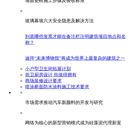
墙面瓷砖施工步骤及验收标准
玻璃幕墙六大安全隐患及解决方法
到底哪些发票才能在备注栏注明建筑项目地点和名
称？
迪拜“未来博物馆”将成为世界上最复杂的建筑之一
小户型卫生间拓展计划
前卫厨房设计 你值得拥有
商场装修设计要求
喷涂桥面防水涂料施工技术要求
市场需求推动汽车新颜料的开发与研究
网络为核心的新型营销模式成为硅藻泥代理新宠