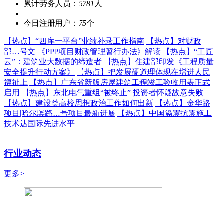
累计劳务人员：
5781
人
今日注册用户：
75
个
【热点】
“四库一平台”业绩补录工作指南
【热点】
对财政
部…号文 《PPP项目财政管理暂行办法》解读
【热点】
“工匠
云”：建筑业大数据的缔造者
【热点】
住建部印发《工程质量
安全提升行动方案》
【热点】
把发展硬道理体现在增进人民
福祉上
【热点】
广东省新版房屋建筑工程竣工验收用表正式
启用
【热点】
东北电气重组“被终止” 投资者怀疑故意失败
【热点】
建设类高校思想政治工作如何出新
【热点】
金华路
项目|哈尔滨路…号项目最新进展
【热点】
中国隔震抗震施工
技术达国际先进水平
行业动态
更多>