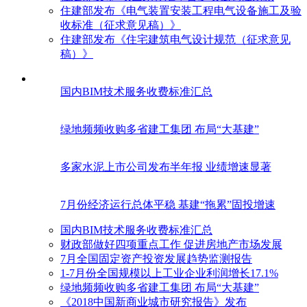
住建部发布《电气装置安装工程电气设备施工及验
收标准（征求意见稿）》
住建部发布《住宅建筑电气设计规范（征求意见
稿）》
国内BIM技术服务收费标准汇总
绿地频频收购多省建工集团 布局“大基建”
多家水泥上市公司发布半年报 业绩增速显著
7月份经济运行总体平稳 基建“拖累”固投增速
国内BIM技术服务收费标准汇总
财政部做好四项重点工作 促进房地产市场发展
7月全国固定资产投资发展趋势监测报告
1-7月份全国规模以上工业企业利润增长17.1%
绿地频频收购多省建工集团 布局“大基建”
《2018中国新商业城市研究报告》发布