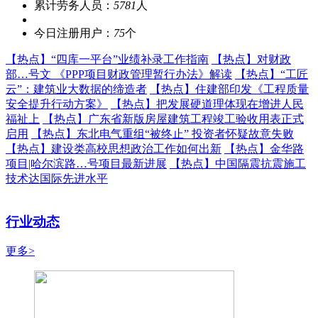
累计劳务人员：
5781
人
今日注册用户：
75
个
【热点】
“四库一平台”业绩补录工作指南
【热点】
对财政
部…号文 《PPP项目财政管理暂行办法》解读
【热点】
“工匠
云”：建筑业大数据的缔造者
【热点】
住建部印发《工程质量
安全提升行动方案》
【热点】
把发展硬道理体现在增进人民
福祉上
【热点】
广东省新版房屋建筑工程竣工验收用表正式
启用
【热点】
东北电气重组“被终止” 投资者怀疑故意失败
【热点】
建设类高校思想政治工作如何出新
【热点】
金华路
项目|哈尔滨路…号项目最新进展
【热点】
中国隔震抗震施工
技术达国际先进水平
行业动态
更多>