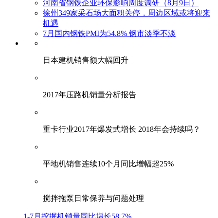
河南省钢铁企业环保影响周度调研（8月9日）
徐州349家采石场大面积关停，周边区域或将迎来
机遇
7月国内钢铁PMI为54.8% 钢市淡季不淡
日本建机销售额大幅回升
2017年压路机销量分析报告
重卡行业2017年爆发式增长 2018年会持续吗？
平地机销售连续10个月同比增幅超25%
搅拌拖泵日常保养与问题处理
1-7月挖掘机销量同比增长58.7%