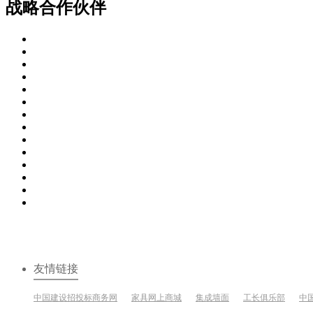
战略合作伙伴
友情链接
中国建设招投标商务网
家具网上商城
集成墙面
工长俱乐部
中