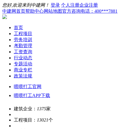
您好,欢迎来到中建网！
登录
个人注册
企业注册
中建网首页
帮助中心
网站地图
官方咨询电话：400***7881
首页
工程项目
劳务培训
考勤管理
工资查询
行业动态
专题活动
商业专栏
政策法规
喂喂打工官网
喂喂打工APP下载
建筑企业：
1375
家
工程项目：
13021
个