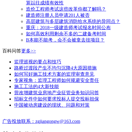
算以往成绩有效性
造价工程师考试这些改革你都了解吗？
建造师注册人员申请201人被否
高层建筑与多层建筑消防给水系统的异同点？
​重庆：2018一级建造师考试报名时间公布
如何高效利用剩余不多的二建备考时间
B本能不能考，会不会被拿去挂项目？
百科问答
更多>>
监理巡视的要点和技巧
路桥过渡段产生不均匀沉降4大原因措施
如何写好施工技术方案的监理审查意见
专家视角：监理工程师如何规避安全责任
施工工法的4大新技能
营改增建筑业房地产业征管业务知识问答
招标文件中如何要求投标人提交投标担保
中国被动房建设的现状、问题和对策
广告投放联系：zgjiangongw@163.com