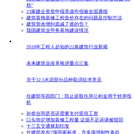
肋”
23家建企资质申报弄虚作假被全国通报
建筑装饰装修工程造价存在的问题及控制方法
建筑营改增到底减了谁的负？
我国建筑业劳务基地建设情况
2018年工程人必知的22条建筑行业新规
未来建筑业改革推进重点汇集
关于32.5水泥部分品种取消征求意见
住建部等四部门：防止提取住房公积金用于炒房投
机
补签合同是否还需要支付双倍工资
口头协定增加装修工程量 证据不足诉请被驳回
十三五交通规划印发
住建部发布7项国家标准，含多项强制性条款