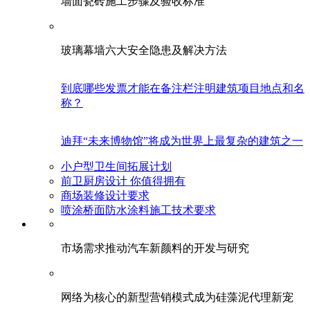
墙面瓷砖施工步骤及验收标准
玻璃幕墙六大安全隐患及解决方法
到底哪些发票才能在备注栏注明建筑项目地点和名
称？
迪拜“未来博物馆”将成为世界上最复杂的建筑之一
小户型卫生间拓展计划
前卫厨房设计 你值得拥有
商场装修设计要求
喷涂桥面防水涂料施工技术要求
市场需求推动汽车新颜料的开发与研究
网络为核心的新型营销模式成为硅藻泥代理新宠