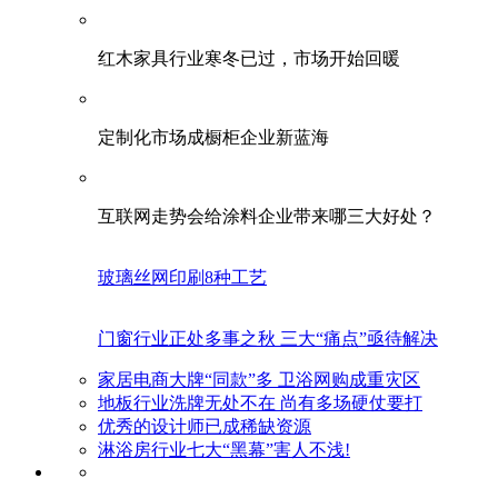
红木家具行业寒冬已过，市场开始回暖
定制化市场成橱柜企业新蓝海
互联网走势会给涂料企业带来哪三大好处？
玻璃丝网印刷8种工艺
门窗行业正处多事之秋 三大“痛点”亟待解决
家居电商大牌“同款”多 卫浴网购成重灾区
地板行业洗牌无处不在 尚有多场硬仗要打
优秀的设计师已成稀缺资源
淋浴房行业七大“黑幕”害人不浅!