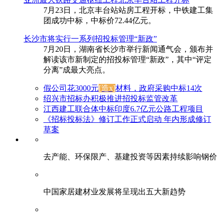
7月23日，北京丰台站站房工程开标，中铁建工集
团成功中标，中标价72.44亿元。
长沙市将实行一系列招投标管理“新政”
7月20日，湖南省长沙市举行新闻通气会，颁布并
解读该市新制定的招投标管理“新政”，其中“评定
分离”成最大亮点。
假公司花3000元
[造x]
材料，政府采购中标14次
绍兴市招标办积极推进招投标监管改革
江西建工联合体中标印度6.7亿元公路工程项目
《招标投标法》修订工作正式启动 年内形成修订
草案
去产能、环保限产、基建投资等因素持续影响钢价
中国家居建材业发展将呈现出五大新趋势