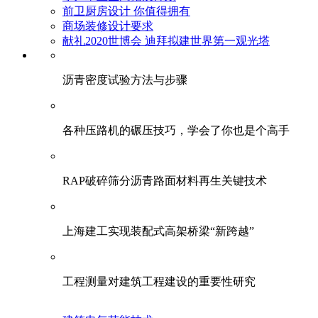
前卫厨房设计 你值得拥有
商场装修设计要求
献礼2020世博会 迪拜拟建世界第一观光塔
​沥青密度试验方法与步骤
各种压路机的碾压技巧，学会了你也是个高手
RAP破碎筛分沥青路面材料再生关键技术
上海建工实现装配式高架桥梁“新跨越”
工程测量对建筑工程建设的重要性研究