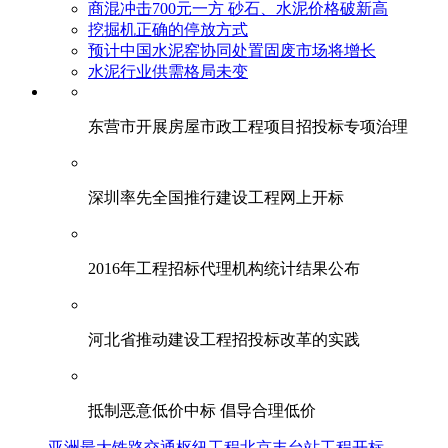
商混冲击700元一方 砂石、水泥价格破新高
挖掘机正确的停放方式
预计中国水泥窑协同处置固废市场将增长
水泥行业供需格局未变
东营市开展房屋市政工程项目招投标专项治理
深圳率先全国推行建设工程网上开标
2016年工程招标代理机构统计结果公布
河北省推动建设工程招投标改革的实践
抵制恶意低价中标 倡导合理低价
亚洲最大铁路交通枢纽工程北京丰台站工程开标