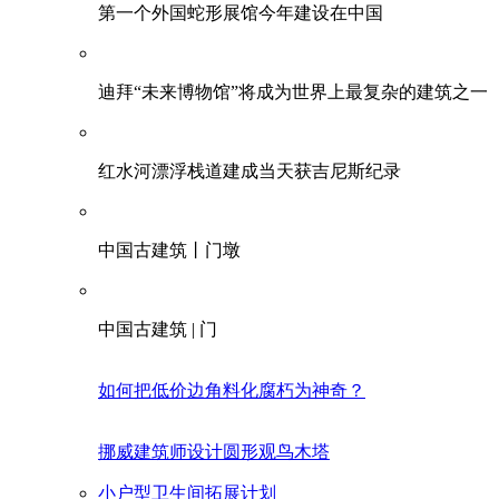
第一个外国蛇形展馆今年建设在中国
迪拜“未来博物馆”将成为世界上最复杂的建筑之一
红水河漂浮栈道建成当天获吉尼斯纪录
中国古建筑丨门墩
中国古建筑 | 门
如何把低价边角料化腐朽为神奇？
挪威建筑师设计圆形观鸟木塔
小户型卫生间拓展计划