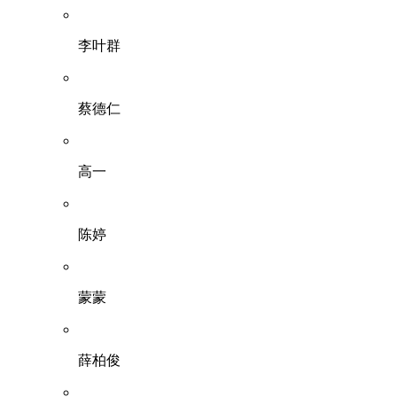
李叶群
蔡德仁
高一
陈婷
蒙蒙
薛柏俊