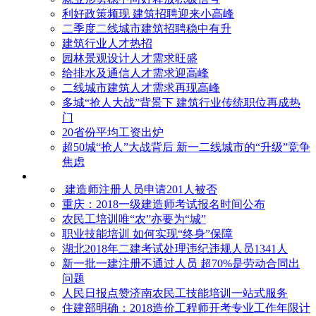
利好政策频现 建筑招聘迎来小高峰
二季度二线城市建筑招聘稳中有升
建筑行业人才热招
园林景观设计人才需求旺盛
给排水及通信人才需求迎高峰
二线城市建筑人才需求再现高峰
多城“抢人大战”背景下 建筑行业传统职位再成热
门
20省份平均工资出炉
超50城“抢人”大战背后 新一二线城市的“升级”竞争
焦虑
建造师注册人员申请201人被否
​重庆：2018一级建造师考试报名时间公布
农民工培训唯“农”亦要为“城”
职业技能培训 如何实现“终身”保障
湖北2018年二建考试处理违纪违规人员1341人
新一批一建注册不通过人员 超70%是劳动合同出
问题
人民日报点赞济南农民工技能培训一站式服务
住建部明确：2018造价工程师开考专业工作年限计