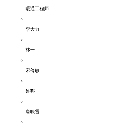
暖通工程师
李大力
林一
宋伶敏
鲁邦
唐映雪