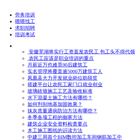
劳务培训
喂喂找工
求职招聘
培训考试
安徽芜湖将实行工资直发农民工 包工头不得代领
农民工应该是职业培训的重点
月薪近万也难觅90后建筑工
实名管理将覆盖逾5000万建筑工人
凤凰县大力开发就业岗位助脱贫
搭建平台让农民工家门口就业创业
玻璃砖墙施工工艺及验收标准
水下混凝土施工方法有哪些？
如何判别地基加固效果？
抹灰质量通病防治方法有哪些？
冬季各项工程的御寒​方法
建筑企业安全资料检查要点
木工施工图纸的识读方法
中建三局首个BIM数控加工车间钢筋加工中