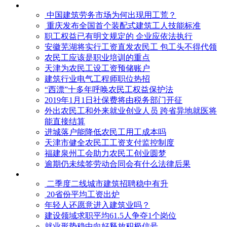
中国建筑劳务市场为何出现用工荒？
重庆发布全国首个装配式建筑工人技能标准
职工权益已有明文规定的 企业应依法执行
安徽芜湖将实行工资直发农民工 包工头不得代领
农民工应该是职业培训的重点
天津为农民工设工资预储账户
建筑行业电气工程师职位热招
“西漂”十多年呼唤农民工权益保护法
2019年1月1日社保费将由税务部门开征
外出农民工和外来就业创业人员 跨省异地就医将
能直接结算
进城落户能降低农民工用工成本吗
天津市健全农民工工资支付监控制度
福建泉州工会助力农民工创业圆梦
逾期仍未续签劳动合同会有什么法律后果
二季度二线城市建筑招聘稳中有升
20省份平均工资出炉
年轻人还愿意进入建筑业吗？
建设领域求职平均61.5人争夺1个岗位
就业形势稳中向好释放积极信号