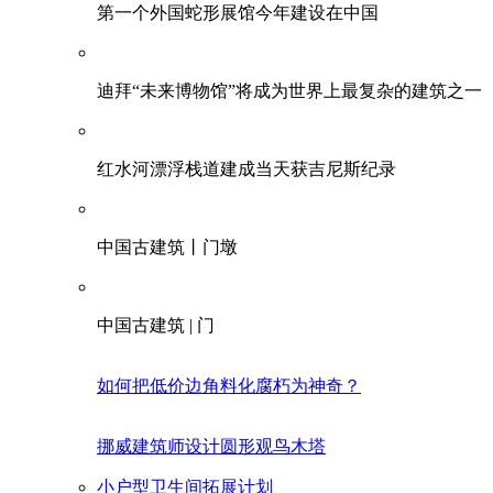
第一个外国蛇形展馆今年建设在中国
迪拜“未来博物馆”将成为世界上最复杂的建筑之一
红水河漂浮栈道建成当天获吉尼斯纪录
中国古建筑丨门墩
中国古建筑 | 门
如何把低价边角料化腐朽为神奇？
挪威建筑师设计圆形观鸟木塔
小户型卫生间拓展计划