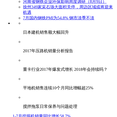
河南省钢铁企业环保影响周度调研（8月9日）
徐州349家采石场大面积关停，周边区域或将迎来
机遇
7月国内钢铁PMI为54.8% 钢市淡季不淡
日本建机销售额大幅回升
2017年压路机销量分析报告
重卡行业2017年爆发式增长 2018年会持续吗？
平地机销售连续10个月同比增幅超25%
搅拌拖泵日常保养与问题处理
1-7月挖掘机销量同比增长58.7%