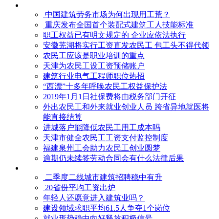
中国建筑劳务市场为何出现用工荒？
重庆发布全国首个装配式建筑工人技能标准
职工权益已有明文规定的 企业应依法执行
安徽芜湖将实行工资直发农民工 包工头不得代领
农民工应该是职业培训的重点
天津为农民工设工资预储账户
建筑行业电气工程师职位热招
“西漂”十多年呼唤农民工权益保护法
2019年1月1日社保费将由税务部门开征
外出农民工和外来就业创业人员 跨省异地就医将
能直接结算
进城落户能降低农民工用工成本吗
天津市健全农民工工资支付监控制度
福建泉州工会助力农民工创业圆梦
逾期仍未续签劳动合同会有什么法律后果
二季度二线城市建筑招聘稳中有升
20省份平均工资出炉
年轻人还愿意进入建筑业吗？
建设领域求职平均61.5人争夺1个岗位
就业形势稳中向好释放积极信号