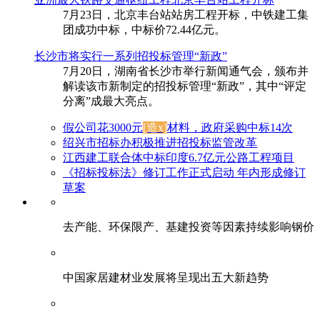
7月23日，北京丰台站站房工程开标，中铁建工集
团成功中标，中标价72.44亿元。
长沙市将实行一系列招投标管理“新政”
7月20日，湖南省长沙市举行新闻通气会，颁布并
解读该市新制定的招投标管理“新政”，其中“评定
分离”成最大亮点。
假公司花3000元
[造x]
材料，政府采购中标14次
绍兴市招标办积极推进招投标监管改革
江西建工联合体中标印度6.7亿元公路工程项目
《招标投标法》修订工作正式启动 年内形成修订
草案
去产能、环保限产、基建投资等因素持续影响钢价
中国家居建材业发展将呈现出五大新趋势