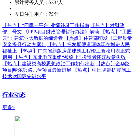
累计劳务人员：
5781
人
今日注册用户：
75
个
【热点】
“四库一平台”业绩补录工作指南
【热点】
对财政
部…号文 《PPP项目财政管理暂行办法》解读
【热点】
“工匠
云”：建筑业大数据的缔造者
【热点】
住建部印发《工程质量
安全提升行动方案》
【热点】
把发展硬道理体现在增进人民
福祉上
【热点】
广东省新版房屋建筑工程竣工验收用表正式
启用
【热点】
东北电气重组“被终止” 投资者怀疑故意失败
【热点】
建设类高校思想政治工作如何出新
【热点】
金华路
项目|哈尔滨路…号项目最新进展
【热点】
中国隔震抗震施工
技术达国际先进水平
行业动态
更多>