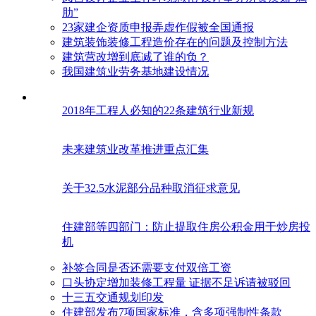
肋”
23家建企资质申报弄虚作假被全国通报
建筑装饰装修工程造价存在的问题及控制方法
建筑营改增到底减了谁的负？
我国建筑业劳务基地建设情况
2018年工程人必知的22条建筑行业新规
未来建筑业改革推进重点汇集
关于32.5水泥部分品种取消征求意见
住建部等四部门：防止提取住房公积金用于炒房投
机
补签合同是否还需要支付双倍工资
口头协定增加装修工程量 证据不足诉请被驳回
十三五交通规划印发
住建部发布7项国家标准，含多项强制性条款