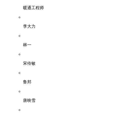
暖通工程师
李大力
林一
宋伶敏
鲁邦
唐映雪