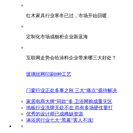
红木家具行业寒冬已过，市场开始回暖
定制化市场成橱柜企业新蓝海
互联网走势会给涂料企业带来哪三大好处？
玻璃丝网印刷8种工艺
门窗行业正处多事之秋 三大“痛点”亟待解决
家居电商大牌“同款”多 卫浴网购成重灾区
地板行业洗牌无处不在 尚有多场硬仗要打
优秀的设计师已成稀缺资源
淋浴房行业七大“黑幕”害人不浅!