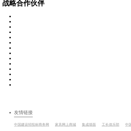
战略合作伙伴
友情链接
中国建设招投标商务网
家具网上商城
集成墙面
工长俱乐部
中