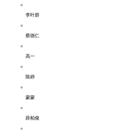
李叶群
蔡德仁
高一
陈婷
蒙蒙
薛柏俊