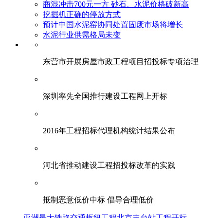
商混冲击700元一方 砂石、水泥价格破新高
挖掘机正确的停放方式
预计中国水泥窑协同处置固废市场将增长
水泥行业供需格局未变
东营市开展房屋市政工程项目招投标专项治理
深圳率先全国推行建设工程网上开标
2016年工程招标代理机构统计结果公布
河北省推动建设工程招投标改革的实践
抵制恶意低价中标 倡导合理低价
亚洲最大铁路交通枢纽工程北京丰台站工程开标