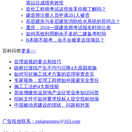
算以往成绩有效性
造价工程师考试这些改革你都了解吗？
建造师注册人员申请201人被否
高层建筑与多层建筑消防给水系统的异同点？
​重庆：2018一级建造师考试报名时间公布
如何高效利用剩余不多的二建备考时间
B本能不能考，会不会被拿去挂项目？
百科问答
更多>>
监理巡视的要点和技巧
路桥过渡段产生不均匀沉降4大原因措施
如何写好施工技术方案的监理审查意见
专家视角：监理工程师如何规避安全责任
施工工法的4大新技能
营改增建筑业房地产业征管业务知识问答
招标文件中如何要求投标人提交投标担保
中国被动房建设的现状、问题和对策
广告投放联系：zgjiangongw@163.com