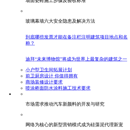
墙面瓷砖施工步骤及验收标准
玻璃幕墙六大安全隐患及解决方法
到底哪些发票才能在备注栏注明建筑项目地点和名
称？
迪拜“未来博物馆”将成为世界上最复杂的建筑之一
小户型卫生间拓展计划
前卫厨房设计 你值得拥有
商场装修设计要求
喷涂桥面防水涂料施工技术要求
市场需求推动汽车新颜料的开发与研究
网络为核心的新型营销模式成为硅藻泥代理新宠