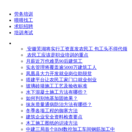
劳务培训
喂喂找工
求职招聘
培训考试
安徽芜湖将实行工资直发农民工 包工头不得代领
农民工应该是职业培训的重点
月薪近万也难觅90后建筑工
实名管理将覆盖逾5000万建筑工人
凤凰县大力开发就业岗位助脱贫
搭建平台让农民工家门口就业创业
玻璃砖墙施工工艺及验收标准
水下混凝土施工方法有哪些？
如何判别地基加固效果？
抹灰质量通病防治方法有哪些？
冬季各项工程的御寒​方法
建筑企业安全资料检查要点
木工施工图纸的识读方法
中建三局首个BIM数控加工车间钢筋加工中