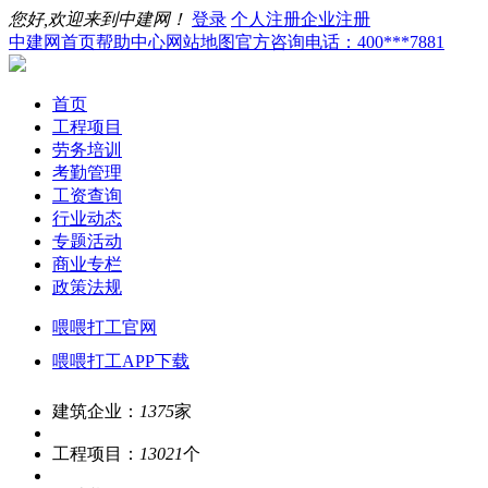
您好,欢迎来到中建网！
登录
个人注册
企业注册
中建网首页
帮助中心
网站地图
官方咨询电话：400***7881
首页
工程项目
劳务培训
考勤管理
工资查询
行业动态
专题活动
商业专栏
政策法规
喂喂打工官网
喂喂打工APP下载
建筑企业：
1375
家
工程项目：
13021
个