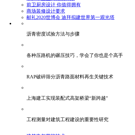
前卫厨房设计 你值得拥有
商场装修设计要求
献礼2020世博会 迪拜拟建世界第一观光塔
​沥青密度试验方法与步骤
各种压路机的碾压技巧，学会了你也是个高手
RAP破碎筛分沥青路面材料再生关键技术
上海建工实现装配式高架桥梁“新跨越”
工程测量对建筑工程建设的重要性研究