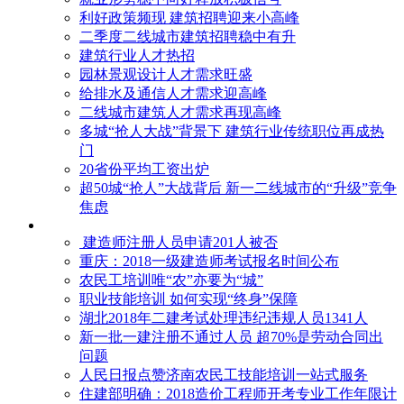
利好政策频现 建筑招聘迎来小高峰
二季度二线城市建筑招聘稳中有升
建筑行业人才热招
园林景观设计人才需求旺盛
给排水及通信人才需求迎高峰
二线城市建筑人才需求再现高峰
多城“抢人大战”背景下 建筑行业传统职位再成热
门
20省份平均工资出炉
超50城“抢人”大战背后 新一二线城市的“升级”竞争
焦虑
建造师注册人员申请201人被否
​重庆：2018一级建造师考试报名时间公布
农民工培训唯“农”亦要为“城”
职业技能培训 如何实现“终身”保障
湖北2018年二建考试处理违纪违规人员1341人
新一批一建注册不通过人员 超70%是劳动合同出
问题
人民日报点赞济南农民工技能培训一站式服务
住建部明确：2018造价工程师开考专业工作年限计