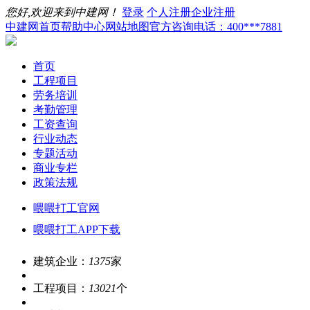
您好,欢迎来到中建网！
登录
个人注册
企业注册
中建网首页
帮助中心
网站地图
官方咨询电话：400***7881
首页
工程项目
劳务培训
考勤管理
工资查询
行业动态
专题活动
商业专栏
政策法规
喂喂打工官网
喂喂打工APP下载
建筑企业：
1375
家
工程项目：
13021
个