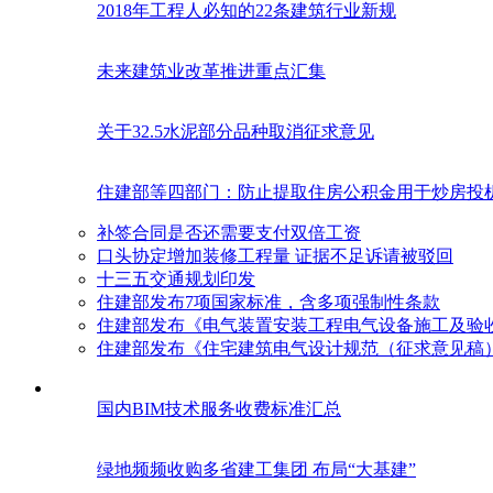
2018年工程人必知的22条建筑行业新规
未来建筑业改革推进重点汇集
关于32.5水泥部分品种取消征求意见
住建部等四部门：防止提取住房公积金用于炒房投
补签合同是否还需要支付双倍工资
口头协定增加装修工程量 证据不足诉请被驳回
十三五交通规划印发
住建部发布7项国家标准，含多项强制性条款
住建部发布《电气装置安装工程电气设备施工及验
住建部发布《住宅建筑电气设计规范（征求意见稿
国内BIM技术服务收费标准汇总
绿地频频收购多省建工集团 布局“大基建”