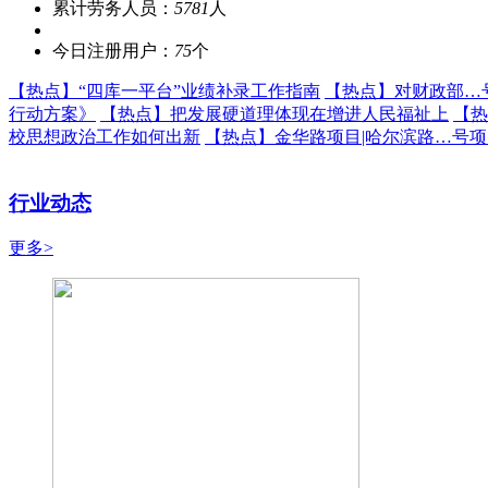
累计劳务人员：
5781
人
今日注册用户：
75
个
【热点】
“四库一平台”业绩补录工作指南
【热点】
对财政部…
行动方案》
【热点】
把发展硬道理体现在增进人民福祉上
【热
校思想政治工作如何出新
【热点】
金华路项目|哈尔滨路…号
行业动态
更多>