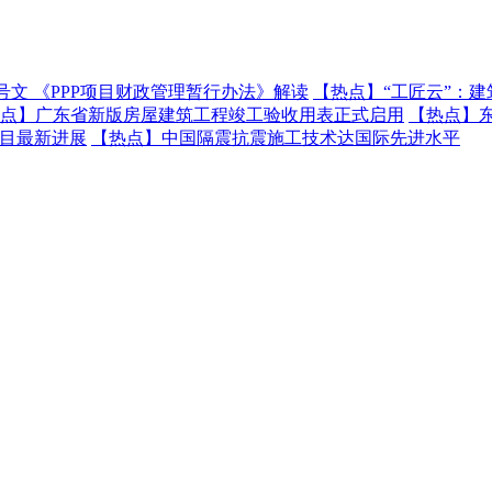
号文 《PPP项目财政管理暂行办法》解读
【热点】
“工匠云”：
点】
广东省新版房屋建筑工程竣工验收用表正式启用
【热点】
项目最新进展
【热点】
中国隔震抗震施工技术达国际先进水平