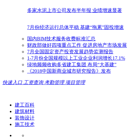
多家水泥上市公司发布半年报 业绩增速显著
7月份经济运行总体平稳 基建“拖累”固投增速
国内BIM技术服务收费标准汇总
财政部做好四项重点工作 促进房地产市场发展
7月全国固定资产投资发展趋势监测报告
1-7月份全国规模以上工业企业利润增长17.1%
绿地频频收购多省建工集团 布局“大基建”
《2018中国新商业城市研究报告》发布
快速入口
工资查询
考勤管理
项目管理
建工百科
建筑材料
装饰设计
施工技术