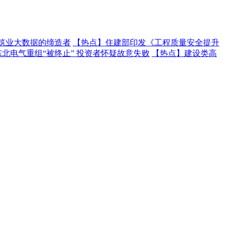
建筑业大数据的缔造者
【热点】
住建部印发《工程质量安全提升
东北电气重组“被终止” 投资者怀疑故意失败
【热点】
建设类高