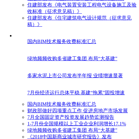
住建部发布《电气装置安装工程电气设备施工及验
收标准（征求意见稿）》
住建部发布《住宅建筑电气设计规范（征求意见
稿）》
国内BIM技术服务收费标准汇总
绿地频频收购多省建工集团 布局“大基建”
多家水泥上市公司发布半年报 业绩增速显著
7月份经济运行总体平稳 基建“拖累”固投增速
国内BIM技术服务收费标准汇总
财政部做好四项重点工作 促进房地产市场发展
7月全国固定资产投资发展趋势监测报告
1-7月份全国规模以上工业企业利润增长17.1%
绿地频频收购多省建工集团 布局“大基建”
《2018中国新商业城市研究报告》发布