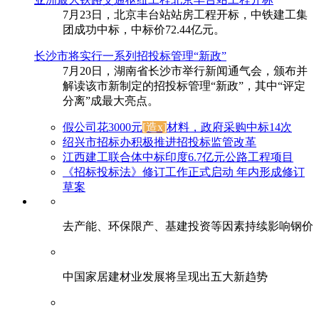
7月23日，北京丰台站站房工程开标，中铁建工集
团成功中标，中标价72.44亿元。
长沙市将实行一系列招投标管理“新政”
7月20日，湖南省长沙市举行新闻通气会，颁布并
解读该市新制定的招投标管理“新政”，其中“评定
分离”成最大亮点。
假公司花3000元
[造x]
材料，政府采购中标14次
绍兴市招标办积极推进招投标监管改革
江西建工联合体中标印度6.7亿元公路工程项目
《招标投标法》修订工作正式启动 年内形成修订
草案
去产能、环保限产、基建投资等因素持续影响钢价
中国家居建材业发展将呈现出五大新趋势