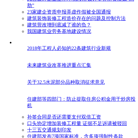
肋”
23家建企资质申报弄虚作假被全国通报
建筑装饰装修工程造价存在的问题及控制方法
建筑营改增到底减了谁的负？
我国建筑业劳务基地建设情况
2018年工程人必知的22条建筑行业新规
未来建筑业改革推进重点汇集
关于32.5水泥部分品种取消征求意见
住建部等四部门：防止提取住房公积金用于炒房投
机
补签合同是否还需要支付双倍工资
口头协定增加装修工程量 证据不足诉请被驳回
十三五交通规划印发
住建部发布7项国家标准，含多项强制性条款