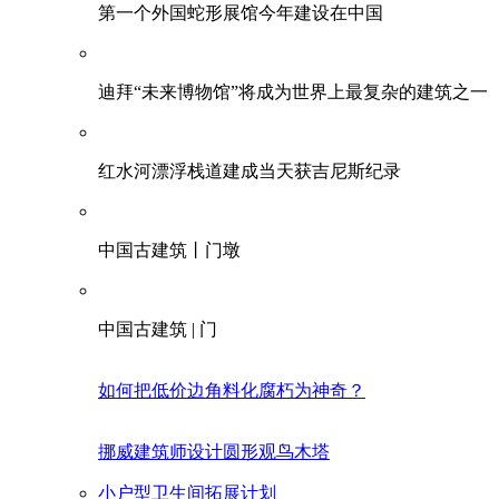
第一个外国蛇形展馆今年建设在中国
迪拜“未来博物馆”将成为世界上最复杂的建筑之一
红水河漂浮栈道建成当天获吉尼斯纪录
中国古建筑丨门墩
中国古建筑 | 门
如何把低价边角料化腐朽为神奇？
挪威建筑师设计圆形观鸟木塔
小户型卫生间拓展计划