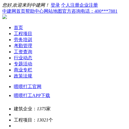
您好,欢迎来到中建网！
登录
个人注册
企业注册
中建网首页
帮助中心
网站地图
官方咨询电话：400***7881
首页
工程项目
劳务培训
考勤管理
工资查询
行业动态
专题活动
商业专栏
政策法规
喂喂打工官网
喂喂打工APP下载
建筑企业：
1375
家
工程项目：
13021
个