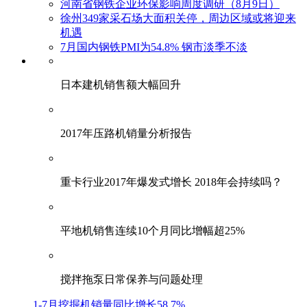
河南省钢铁企业环保影响周度调研（8月9日）
徐州349家采石场大面积关停，周边区域或将迎来
机遇
7月国内钢铁PMI为54.8% 钢市淡季不淡
日本建机销售额大幅回升
2017年压路机销量分析报告
重卡行业2017年爆发式增长 2018年会持续吗？
平地机销售连续10个月同比增幅超25%
搅拌拖泵日常保养与问题处理
1-7月挖掘机销量同比增长58.7%