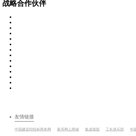
战略合作伙伴
友情链接
中国建设招投标商务网
家具网上商城
集成墙面
工长俱乐部
中