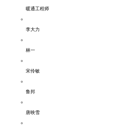
暖通工程师
李大力
林一
宋伶敏
鲁邦
唐映雪