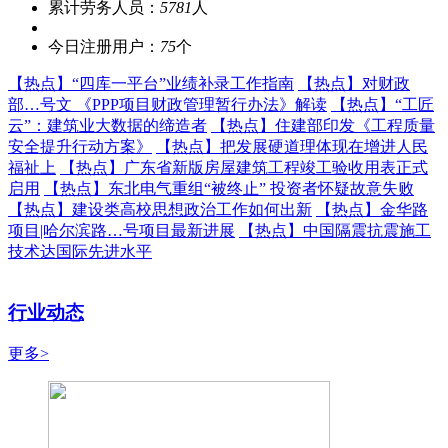
累计劳务人员：
5781
人
今日注册用户：
75
个
【热点】
“四库一平台”业绩补录工作指南
【热点】
对财政
部…号文 《PPP项目财政管理暂行办法》解读
【热点】
“工匠
云”：建筑业大数据的缔造者
【热点】
住建部印发《工程质量
安全提升行动方案》
【热点】
把发展硬道理体现在增进人民
福祉上
【热点】
广东省新版房屋建筑工程竣工验收用表正式
启用
【热点】
东北电气重组“被终止” 投资者怀疑故意失败
【热点】
建设类高校思想政治工作如何出新
【热点】
金华路
项目|哈尔滨路…号项目最新进展
【热点】
中国隔震抗震施工
技术达国际先进水平
行业动态
更多>