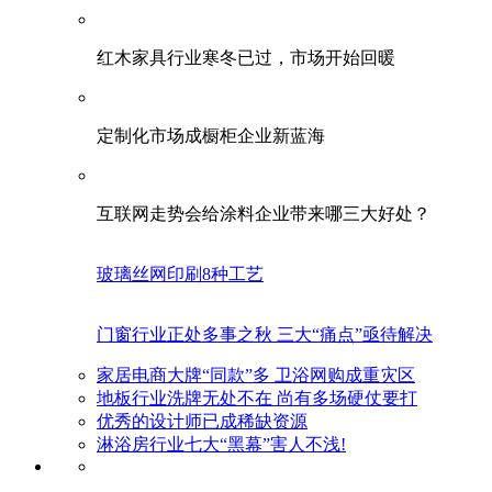
红木家具行业寒冬已过，市场开始回暖
定制化市场成橱柜企业新蓝海
互联网走势会给涂料企业带来哪三大好处？
玻璃丝网印刷8种工艺
门窗行业正处多事之秋 三大“痛点”亟待解决
家居电商大牌“同款”多 卫浴网购成重灾区
地板行业洗牌无处不在 尚有多场硬仗要打
优秀的设计师已成稀缺资源
淋浴房行业七大“黑幕”害人不浅!