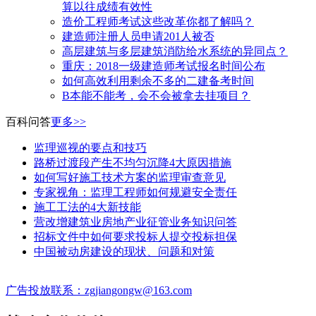
算以往成绩有效性
造价工程师考试这些改革你都了解吗？
建造师注册人员申请201人被否
高层建筑与多层建筑消防给水系统的异同点？
​重庆：2018一级建造师考试报名时间公布
如何高效利用剩余不多的二建备考时间
B本能不能考，会不会被拿去挂项目？
百科问答
更多>>
监理巡视的要点和技巧
路桥过渡段产生不均匀沉降4大原因措施
如何写好施工技术方案的监理审查意见
专家视角：监理工程师如何规避安全责任
施工工法的4大新技能
营改增建筑业房地产业征管业务知识问答
招标文件中如何要求投标人提交投标担保
中国被动房建设的现状、问题和对策
广告投放联系：zgjiangongw@163.com