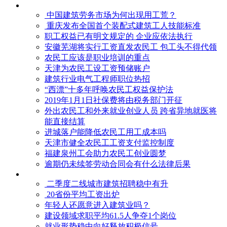
中国建筑劳务市场为何出现用工荒？
重庆发布全国首个装配式建筑工人技能标准
职工权益已有明文规定的 企业应依法执行
安徽芜湖将实行工资直发农民工 包工头不得代领
农民工应该是职业培训的重点
天津为农民工设工资预储账户
建筑行业电气工程师职位热招
“西漂”十多年呼唤农民工权益保护法
2019年1月1日社保费将由税务部门开征
外出农民工和外来就业创业人员 跨省异地就医将
能直接结算
进城落户能降低农民工用工成本吗
天津市健全农民工工资支付监控制度
福建泉州工会助力农民工创业圆梦
逾期仍未续签劳动合同会有什么法律后果
二季度二线城市建筑招聘稳中有升
20省份平均工资出炉
年轻人还愿意进入建筑业吗？
建设领域求职平均61.5人争夺1个岗位
就业形势稳中向好释放积极信号