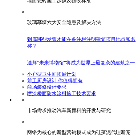
墙面瓷砖施工步骤及验收标准
玻璃幕墙六大安全隐患及解决方法
到底哪些发票才能在备注栏注明建筑项目地点和名
称？
迪拜“未来博物馆”将成为世界上最复杂的建筑之一
小户型卫生间拓展计划
前卫厨房设计 你值得拥有
商场装修设计要求
喷涂桥面防水涂料施工技术要求
市场需求推动汽车新颜料的开发与研究
网络为核心的新型营销模式成为硅藻泥代理新宠