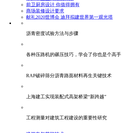
前卫厨房设计 你值得拥有
商场装修设计要求
献礼2020世博会 迪拜拟建世界第一观光塔
​沥青密度试验方法与步骤
各种压路机的碾压技巧，学会了你也是个高手
RAP破碎筛分沥青路面材料再生关键技术
上海建工实现装配式高架桥梁“新跨越”
工程测量对建筑工程建设的重要性研究