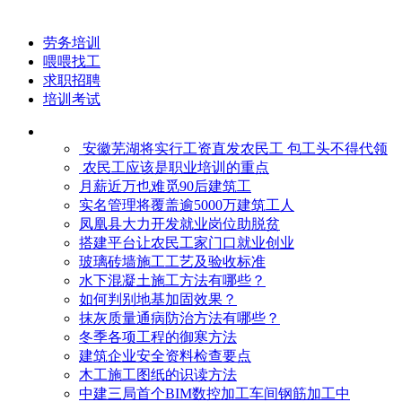
劳务培训
喂喂找工
求职招聘
培训考试
安徽芜湖将实行工资直发农民工 包工头不得代领
农民工应该是职业培训的重点
月薪近万也难觅90后建筑工
实名管理将覆盖逾5000万建筑工人
凤凰县大力开发就业岗位助脱贫
搭建平台让农民工家门口就业创业
玻璃砖墙施工工艺及验收标准
水下混凝土施工方法有哪些？
如何判别地基加固效果？
抹灰质量通病防治方法有哪些？
冬季各项工程的御寒​方法
建筑企业安全资料检查要点
木工施工图纸的识读方法
中建三局首个BIM数控加工车间钢筋加工中