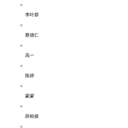
李叶群
蔡德仁
高一
陈婷
蒙蒙
薛柏俊