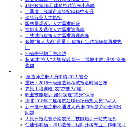
利好政策频现 建筑招聘迎来小高峰
二季度二线城市建筑招聘稳中有升
建筑行业人才热招
园林景观设计人才需求旺盛
给排水及通信人才需求迎高峰
二线城市建筑人才需求再现高峰
多城“抢人大战”背景下 建筑行业传统职位再成热
门
20省份平均工资出炉
超50城“抢人”大战背后 新一二线城市的“升级”竞争
焦虑
建造师注册人员申请201人被否
​重庆：2018一级建造师考试报名时间公布
农民工培训唯“农”亦要为“城”
职业技能培训 如何实现“终身”保障
湖北2018年二建考试处理违纪违规人员1341人
新一批一建注册不通过人员 超70%是劳动合同出
问题
人民日报点赞济南农民工技能培训一站式服务
住建部明确：2018造价工程师开考专业工作年限计