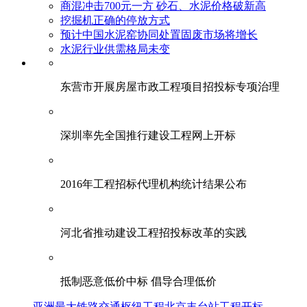
商混冲击700元一方 砂石、水泥价格破新高
挖掘机正确的停放方式
预计中国水泥窑协同处置固废市场将增长
水泥行业供需格局未变
东营市开展房屋市政工程项目招投标专项治理
深圳率先全国推行建设工程网上开标
2016年工程招标代理机构统计结果公布
河北省推动建设工程招投标改革的实践
抵制恶意低价中标 倡导合理低价
亚洲最大铁路交通枢纽工程北京丰台站工程开标