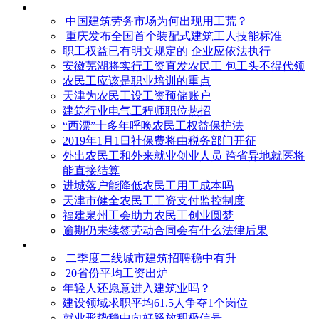
中国建筑劳务市场为何出现用工荒？
重庆发布全国首个装配式建筑工人技能标准
职工权益已有明文规定的 企业应依法执行
安徽芜湖将实行工资直发农民工 包工头不得代领
农民工应该是职业培训的重点
天津为农民工设工资预储账户
建筑行业电气工程师职位热招
“西漂”十多年呼唤农民工权益保护法
2019年1月1日社保费将由税务部门开征
外出农民工和外来就业创业人员 跨省异地就医将
能直接结算
进城落户能降低农民工用工成本吗
天津市健全农民工工资支付监控制度
福建泉州工会助力农民工创业圆梦
逾期仍未续签劳动合同会有什么法律后果
二季度二线城市建筑招聘稳中有升
20省份平均工资出炉
年轻人还愿意进入建筑业吗？
建设领域求职平均61.5人争夺1个岗位
就业形势稳中向好释放积极信号