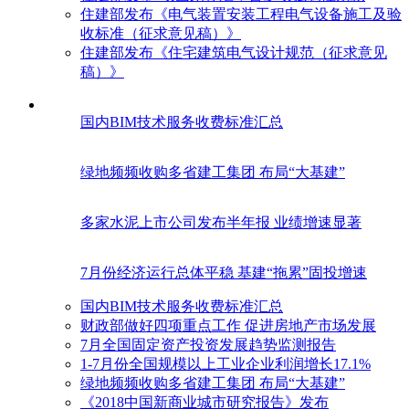
住建部发布《电气装置安装工程电气设备施工及验
收标准（征求意见稿）》
住建部发布《住宅建筑电气设计规范（征求意见
稿）》
国内BIM技术服务收费标准汇总
绿地频频收购多省建工集团 布局“大基建”
多家水泥上市公司发布半年报 业绩增速显著
7月份经济运行总体平稳 基建“拖累”固投增速
国内BIM技术服务收费标准汇总
财政部做好四项重点工作 促进房地产市场发展
7月全国固定资产投资发展趋势监测报告
1-7月份全国规模以上工业企业利润增长17.1%
绿地频频收购多省建工集团 布局“大基建”
《2018中国新商业城市研究报告》发布