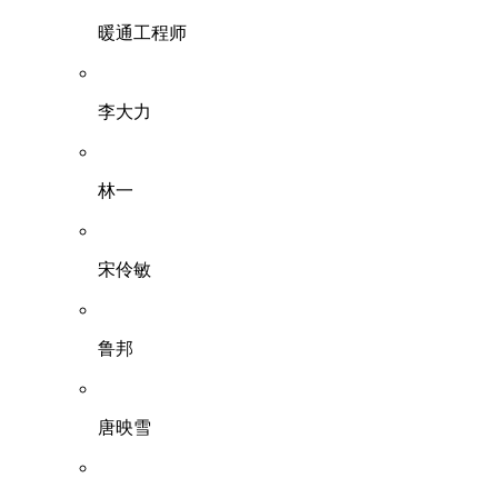
暖通工程师
李大力
林一
宋伶敏
鲁邦
唐映雪