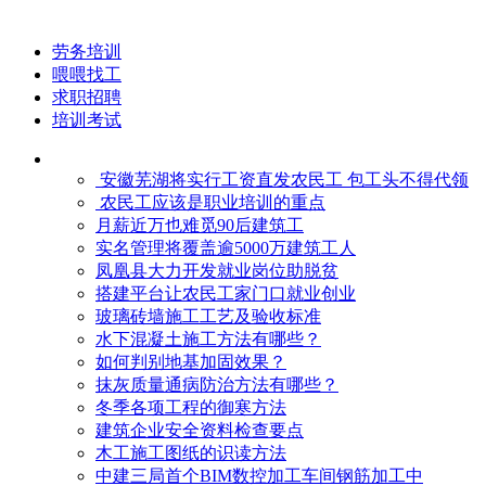
劳务培训
喂喂找工
求职招聘
培训考试
安徽芜湖将实行工资直发农民工 包工头不得代领
农民工应该是职业培训的重点
月薪近万也难觅90后建筑工
实名管理将覆盖逾5000万建筑工人
凤凰县大力开发就业岗位助脱贫
搭建平台让农民工家门口就业创业
玻璃砖墙施工工艺及验收标准
水下混凝土施工方法有哪些？
如何判别地基加固效果？
抹灰质量通病防治方法有哪些？
冬季各项工程的御寒​方法
建筑企业安全资料检查要点
木工施工图纸的识读方法
中建三局首个BIM数控加工车间钢筋加工中