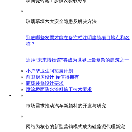
墙面瓷砖施工步骤及验收标准
玻璃幕墙六大安全隐患及解决方法
到底哪些发票才能在备注栏注明建筑项目地点和名
称？
迪拜“未来博物馆”将成为世界上最复杂的建筑之一
小户型卫生间拓展计划
前卫厨房设计 你值得拥有
商场装修设计要求
喷涂桥面防水涂料施工技术要求
市场需求推动汽车新颜料的开发与研究
网络为核心的新型营销模式成为硅藻泥代理新宠