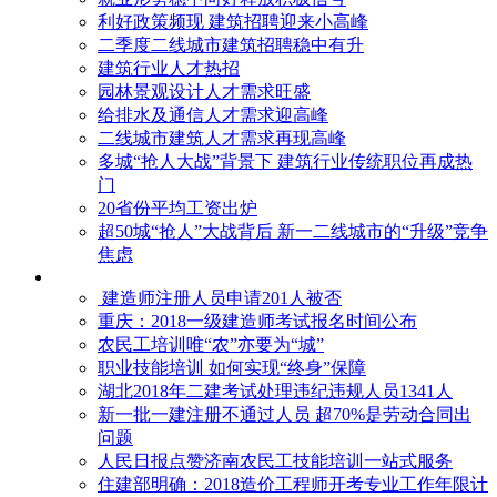
利好政策频现 建筑招聘迎来小高峰
二季度二线城市建筑招聘稳中有升
建筑行业人才热招
园林景观设计人才需求旺盛
给排水及通信人才需求迎高峰
二线城市建筑人才需求再现高峰
多城“抢人大战”背景下 建筑行业传统职位再成热
门
20省份平均工资出炉
超50城“抢人”大战背后 新一二线城市的“升级”竞争
焦虑
建造师注册人员申请201人被否
​重庆：2018一级建造师考试报名时间公布
农民工培训唯“农”亦要为“城”
职业技能培训 如何实现“终身”保障
湖北2018年二建考试处理违纪违规人员1341人
新一批一建注册不通过人员 超70%是劳动合同出
问题
人民日报点赞济南农民工技能培训一站式服务
住建部明确：2018造价工程师开考专业工作年限计