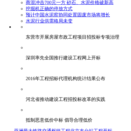
商混冲击700元一方 砂石、水泥价格破新高
挖掘机正确的停放方式
预计中国水泥窑协同处置固废市场将增长
水泥行业供需格局未变
东营市开展房屋市政工程项目招投标专项治理
深圳率先全国推行建设工程网上开标
2016年工程招标代理机构统计结果公布
河北省推动建设工程招投标改革的实践
抵制恶意低价中标 倡导合理低价
亚洲最大铁路交通枢纽工程北京丰台站工程开标