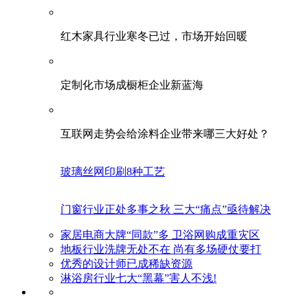
红木家具行业寒冬已过，市场开始回暖
定制化市场成橱柜企业新蓝海
互联网走势会给涂料企业带来哪三大好处？
玻璃丝网印刷8种工艺
门窗行业正处多事之秋 三大“痛点”亟待解决
家居电商大牌“同款”多 卫浴网购成重灾区
地板行业洗牌无处不在 尚有多场硬仗要打
优秀的设计师已成稀缺资源
淋浴房行业七大“黑幕”害人不浅!