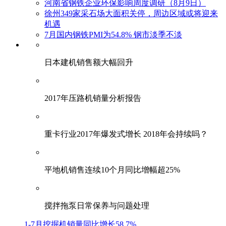
河南省钢铁企业环保影响周度调研（8月9日）
徐州349家采石场大面积关停，周边区域或将迎来
机遇
7月国内钢铁PMI为54.8% 钢市淡季不淡
日本建机销售额大幅回升
2017年压路机销量分析报告
重卡行业2017年爆发式增长 2018年会持续吗？
平地机销售连续10个月同比增幅超25%
搅拌拖泵日常保养与问题处理
1-7月挖掘机销量同比增长58.7%