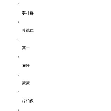
李叶群
蔡德仁
高一
陈婷
蒙蒙
薛柏俊