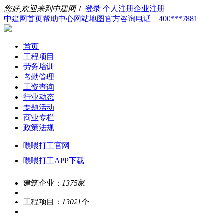
您好,欢迎来到中建网！
登录
个人注册
企业注册
中建网首页
帮助中心
网站地图
官方咨询电话：400***7881
首页
工程项目
劳务培训
考勤管理
工资查询
行业动态
专题活动
商业专栏
政策法规
喂喂打工官网
喂喂打工APP下载
建筑企业：
1375
家
工程项目：
13021
个