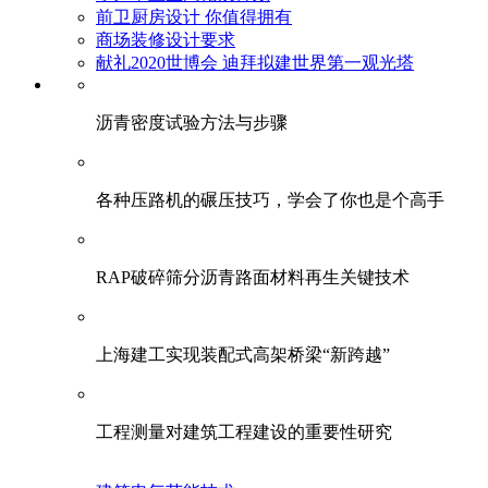
前卫厨房设计 你值得拥有
商场装修设计要求
献礼2020世博会 迪拜拟建世界第一观光塔
​沥青密度试验方法与步骤
各种压路机的碾压技巧，学会了你也是个高手
RAP破碎筛分沥青路面材料再生关键技术
上海建工实现装配式高架桥梁“新跨越”
工程测量对建筑工程建设的重要性研究