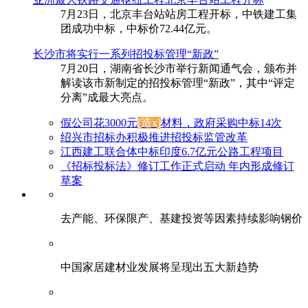
7月23日，北京丰台站站房工程开标，中铁建工集
团成功中标，中标价72.44亿元。
长沙市将实行一系列招投标管理“新政”
7月20日，湖南省长沙市举行新闻通气会，颁布并
解读该市新制定的招投标管理“新政”，其中“评定
分离”成最大亮点。
假公司花3000元
[造x]
材料，政府采购中标14次
绍兴市招标办积极推进招投标监管改革
江西建工联合体中标印度6.7亿元公路工程项目
《招标投标法》修订工作正式启动 年内形成修订
草案
去产能、环保限产、基建投资等因素持续影响钢价
中国家居建材业发展将呈现出五大新趋势