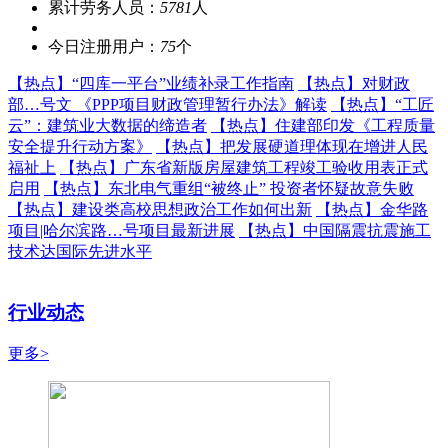
累计劳务人员：
5781
人
今日注册用户：
75
个
【热点】
“四库一平台”业绩补录工作指南
【热点】
对财政
部…号文 《PPP项目财政管理暂行办法》解读
【热点】
“工匠
云”：建筑业大数据的缔造者
【热点】
住建部印发《工程质量
安全提升行动方案》
【热点】
把发展硬道理体现在增进人民
福祉上
【热点】
广东省新版房屋建筑工程竣工验收用表正式
启用
【热点】
东北电气重组“被终止” 投资者怀疑故意失败
【热点】
建设类高校思想政治工作如何出新
【热点】
金华路
项目|哈尔滨路…号项目最新进展
【热点】
中国隔震抗震施工
技术达国际先进水平
行业动态
更多>