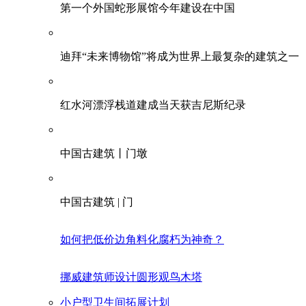
第一个外国蛇形展馆今年建设在中国
迪拜“未来博物馆”将成为世界上最复杂的建筑之一
红水河漂浮栈道建成当天获吉尼斯纪录
中国古建筑丨门墩
中国古建筑 | 门
如何把低价边角料化腐朽为神奇？
挪威建筑师设计圆形观鸟木塔
小户型卫生间拓展计划