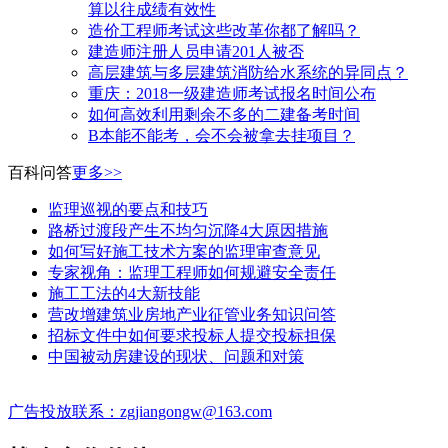
算以往成绩有效性
造价工程师考试这些改革你都了解吗？
建造师注册人员申请201人被否
高层建筑与多层建筑消防给水系统的异同点？
​重庆：2018一级建造师考试报名时间公布
如何高效利用剩余不多的二建备考时间
B本能不能考，会不会被拿去挂项目？
百科问答
更多>>
监理巡视的要点和技巧
路桥过渡段产生不均匀沉降4大原因措施
如何写好施工技术方案的监理审查意见
专家视角：监理工程师如何规避安全责任
施工工法的4大新技能
营改增建筑业房地产业征管业务知识问答
招标文件中如何要求投标人提交投标担保
中国被动房建设的现状、问题和对策
广告投放联系：zgjiangongw@163.com