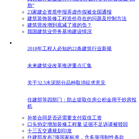
肋”
23家建企资质申报弄虚作假被全国通报
建筑装饰装修工程造价存在的问题及控制方法
建筑营改增到底减了谁的负？
我国建筑业劳务基地建设情况
2018年工程人必知的22条建筑行业新规
未来建筑业改革推进重点汇集
关于32.5水泥部分品种取消征求意见
住建部等四部门：防止提取住房公积金用于炒房投
机
补签合同是否还需要支付双倍工资
口头协定增加装修工程量 证据不足诉请被驳回
十三五交通规划印发
住建部发布7项国家标准，含多项强制性条款