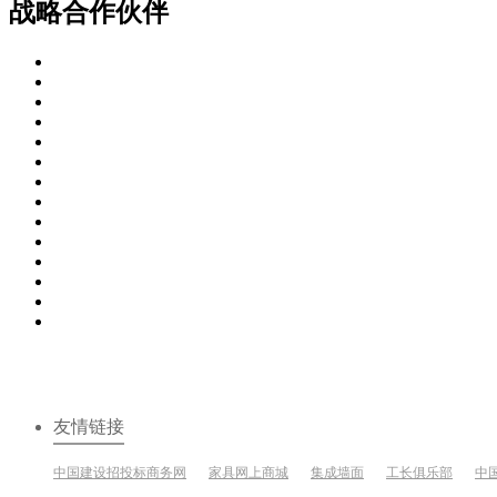
战略合作伙伴
友情链接
中国建设招投标商务网
家具网上商城
集成墙面
工长俱乐部
中